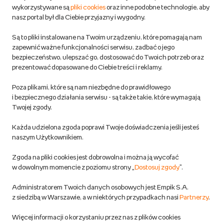
Partner Handlowy
wykorzystywane są
pliki cookies
oraz inne podobne technologie, aby
Śledź zamówienie
Outlet Empik
Pomoc dla Sprzedawców
nasz portal był dla Ciebie przyjazny i wygodny.
Empik dla biznesu
Wspieramy biblioteki
Twój schowek
Twoje konto
Są to pliki instalowane na Twoim urządzeniu, które pomagają nam
zapewnić ważne funkcjonalności serwisu, zadbać o jego
Pomoc
Karty prezentowe
Empik Selfpublishing
Biznes
bezpieczeństwo, ulepszać go, dostosować do Twoich potrzeb oraz
Produkty cyfrowe
prezentować dopasowane do Ciebie treści i reklamy.
Cennik dostawy
Ważne informacje
Zakupy hurtowe
Dostępne środki
Poza plikami, które są nam niezbędne do prawidłowego
i bezpiecznego działania serwisu - są także takie, które wymagają
Warunki dostawy
Twojej zgody.
Twój profil
Nasze projekty dofinansowane
Warunki dostawy do salonów Empik
Każda udzielona zgoda poprawi Twoje doświadczenia jeśli jesteś
ze środków Funduszy Europejskich
naszym Użytkownikiem.
Formy płatności
Zgoda na pliki cookies jest dobrowolna i można ją wycofać
w dowolnym momencie z poziomu strony „
Dostosuj zgody
”.
Zwroty
Do 100 zł na pierwsze zakupy w aplikacji. Pobierz i
Administratorem Twoich danych osobowych jest Empik S.A.
z siedzibą w Warszawie, a w niektórych przypadkach nasi
Partnerzy
.
korzystaj z kodów zniżkowych.
Reklamacje
Dowiedz się więcej
Więcej informacji o korzystaniu przez nas z plików cookies
Regulamin empik.com