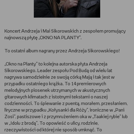
RYSUJĘ
DIY
Koncert Andrzeja i Mai Sikorowskich z zespołem promujący
najnowszą płytę „OKNO NA PLANTY”.
MAM ZWIERZĘTA
To ostatni album nagrany przez Andrzeja Sikorowskiego!
DBAM O URODĘ
„Okno na Planty“ to kolejna autorska płyta Andrzeja
PASJE DZIECKA
Sikorowskiego. Leader zespołu Pod Budą od wielu lat
nagrywa samodzielnie ze swoją córką Mają i tak jest w
TRENUJĘ
przypadku ostatniego krążka. To 14 premierowych
melodyjnych piosenek utrzymanych w akustycznych
gitarowych klimatach z istotnymi tekstami o naszej
PORADNIKI
codzienności. To śpiewanie z puentą, morałem, przesłaniem,
liryczne w przypadku „Kołysanki dla Róży“, ironiczne w „Pani
WYWIADY
Zosi“, pastiszowe i z przymrużeniem oka w „Taakiej rybie“ lub
w „Idolu z brodą“. To opowieść o ulicy, rodzinie,
WSZYSTKO O LEGO
rzeczywistości od której nie sposób umknąć. To