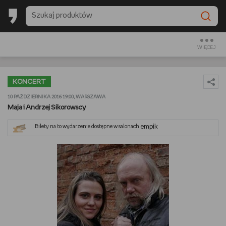
BESTSELLERY EMPIKU 2025
BACK TO SCHOOL
WIĘCEJ
CZYTAM
KONCERT
OGLĄDAM
10 PAŹDZIERNIKA 2016 19:00, WARSZAWA
Maja i Andrzej Sikorowscy
SŁUCHAM
empik
Bilety na to wydarzenie dostępne w salonach
PREZENTOWNIKI
GRAM
GOTUJĘ
URZĄDZAM I DEKORUJĘ