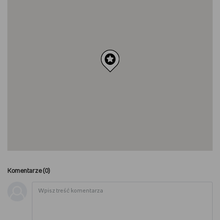
Komentarze (
0
)