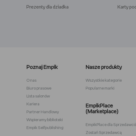
Prezenty dla dziadka
Karty p
Lego kwiaty
Torby ba
Plecaki szkolne
Figurki M
Poznaj Empik
Nasze produkty
Stitch
Antyram
Karta podarunkowa Steam
Tablety d
O nas
Wszystkie kategorie
Biuro prasowe
Popularne marki
Lampki do czytania
Zestawy
Lista salonów
Album na zdjęcia wklejane
Przypink
Kariera
EmpikPlace
(Marketplace)
Partner Handlowy
Wspieramy biblioteki
EmpikPlace dla Sprzedawc
Empik Selfpublishing
Zostań Sprzedawcą