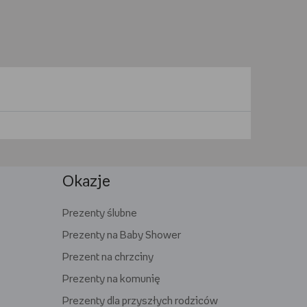
Okazje
Prezenty ślubne
Prezenty na Baby Shower
Prezent na chrzciny
Prezenty na komunię
Prezenty dla przyszłych rodziców