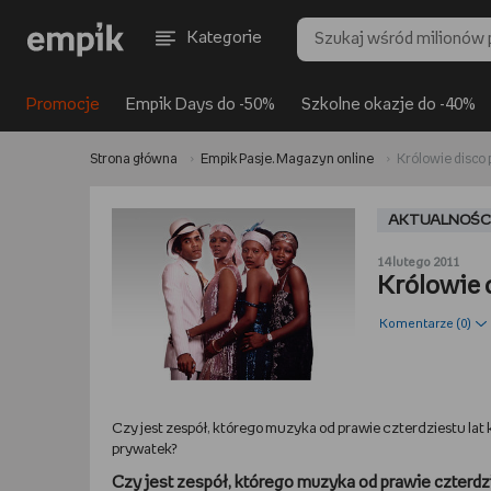
Kategorie
Promocje
Empik Days do -50%
Szkolne okazje do -40%
Strona główna
Empik Pasje. Magazyn online
Królowie disco 
AKTUALNOŚC
14 lutego 2011
Królowie 
Komentarze (
0
)
Czy jest zespół, którego muzyka od prawie czterdziestu la
prywatek?
Czy jest zespół, którego muzyka od prawie czterdzie