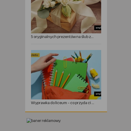
5 oryginalnych prezentów na ślub zamiast kwiatów
Wyprawka do liceum – co przyda ci się w roku szkolnym?