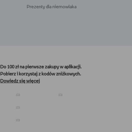
Prezenty dla niemowlaka
Prezenty dla gracza
Prezenty dla nauczyciela
Do 100 zł na pierwsze zakupy w aplikacji.
Prezenty dla kibica
Pobierz i korzystaj z kodów zniżkowych.
Prezenty dla biegacza
Dowiedz się więcej
Prezenty dla podróżnika
Prezenty dla kawosza