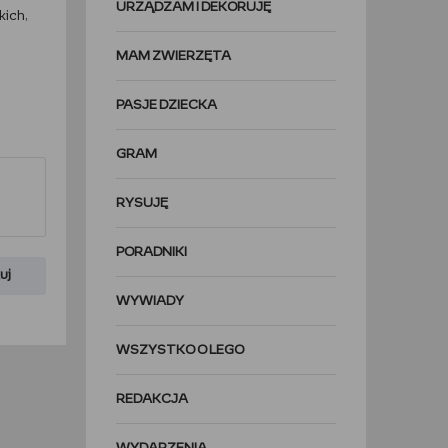
URZĄDZAM I DEKORUJĘ
kich,
MAM ZWIERZĘTA
PASJE DZIECKA
GRAM
RYSUJĘ
PORADNIKI
uj
WYWIADY
WSZYSTKO O LEGO
REDAKCJA