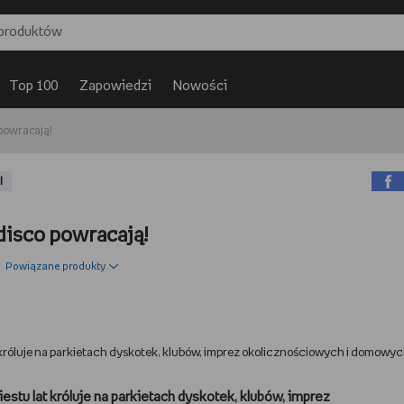
Top 100
Zapowiedzi
Nowości
powracają!
I
disco powracają!
Powiązane produkty
t króluje na parkietach dyskotek, klubów, imprez okolicznościowych i domowy
stu lat króluje na parkietach dyskotek, klubów, imprez