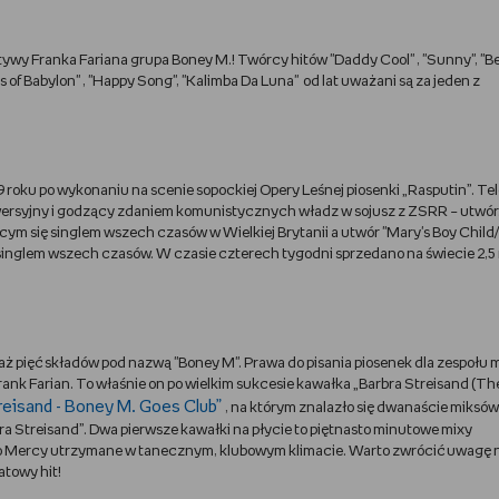
wy Franka Fariana grupa Boney M.! Twórcy hitów "Daddy Cool" , "Sunny", "Bel
ers of Babylon" , "Happy Song", "Kalimba Da Luna" od lat uważani są za jeden z
roku po wykonaniu na scenie sopockiej Opery Leśnej piosenki „Rasputin”. Tel
wersyjny i godzący zdaniem komunistycznych władz w sojusz z ZSRR – utwór
ającym się singlem wszech czasów w Wielkiej Brytanii a utwór "Mary's Boy Chil
 singlem wszech czasów. W czasie czterech tygodni sprzedano na świecie 2,5 
je aż pięć składów pod nazwą "Boney M". Prawa do pisania piosenek dla zespołu 
rank Farian. To właśnie on po wielkim sukcesie kawałka „Barbra Streisand (T
reisand - Boney M. Goes Club”
, na którym znalazło się dwanaście miksów
ra Streisand”. Dwa pierwsze kawałki na płycie to piętnasto minutowe mixy
 No Mercy utrzymane w tanecznym, klubowym klimacie. Warto zwrócić uwagę 
atowy hit!