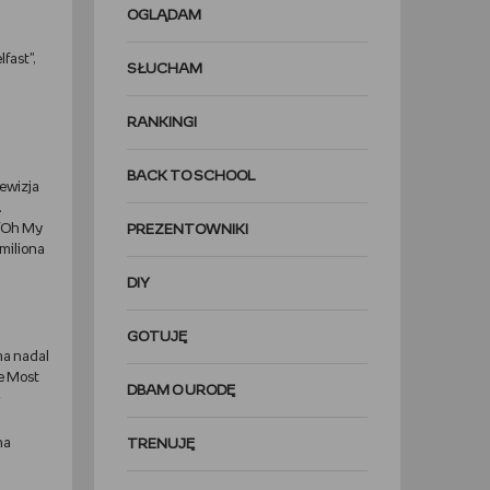
OGLĄDAM
fast",
SŁUCHAM
RANKINGI
BACK TO SCHOOL
ewizja
.
d/Oh My
PREZENTOWNIKI
miliona
DIY
GOTUJĘ
ma nadal
he Most
DBAM O URODĘ
na
TRENUJĘ