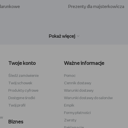
odarunkowe
Prezenty dla majsterkowicza
wełniane
Wiedźmin
inecraft
Minecraft
Twoje konto
Ważne informacje
y
Stranger Things
la dzieci
Star Wars
Śledź zamówienie
Pomoc
Twój schowek
Cennik dostawy
 do szkicowania
Władca Pierścieni
Produkty cyfrowe
Warunki dostawy
i
Gra o Tron
Dostępne środki
Warunki dostawy do salonów
Twój profil
Empik
Formy płatności
ów
Zwroty
Biznes
Reklamacje