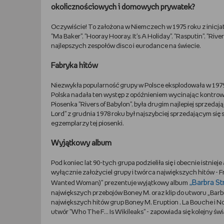
okolicznościowych i domowych prywatek?
Oczywiście! To założona w Niemczech w 1975 roku z inicjaty
"Ma Baker", "Hooray Hooray, It's A Holiday", "Rasputin", "Riv
najlepszych zespołów disco i eurodance na świecie.
Fabryka hitów
Niezwykła popularność grupy w Polsce eksplodowała w 1979 
Polska nadała ten występ z opóźnieniem wycinając kontro
Piosenka "Rivers of Babylon", była drugim najlepiej sprzed
Lord" z grudnia 1978 roku był najszybciej sprzedającym się
egzemplarzy tej piosenki.
Wyjątkowy album
Pod koniec lat 90-tych grupa podzieliła się i obecnie istnie
wyłącznie założyciel grupy i twórca największych hitów - F
„Barbra St
Wanted Woman)” prezentuje wyjątkowy album
największych przebojów Boney M. oraz klip do utworu „Barb
największych hitów grup Boney M, Eruption , La Bouche i
utwór "Who The F... Is Wikileaks" - zapowiada się kolejny świ