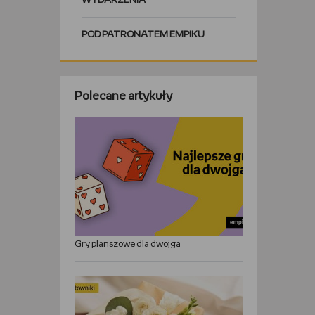
WYDARZENIA
POD PATRONATEM EMPIKU
Polecane artykuły
Gry planszowe dla dwojga