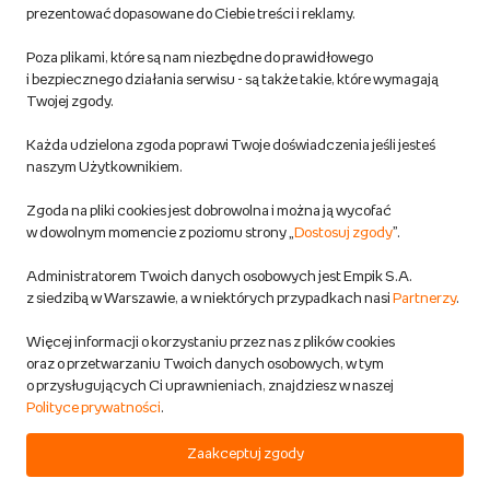
prezentować dopasowane do Ciebie treści i reklamy.
Pozostałe Regulaminy Empiku
Poza plikami, które są nam niezbędne do prawidłowego
Polityka prywatności empik.com
i bezpiecznego działania serwisu - są także takie, które wymagają
Twojej zgody.
Informacje związane z Aktem o Usługach Cyfrowych i zgłaszaniem
Każda udzielona zgoda poprawi Twoje doświadczenia jeśli jesteś
produktów niebezpiecznych
naszym Użytkownikiem.
Zgoda na pliki cookies jest dobrowolna i można ją wycofać
Dostosuj zgody
w dowolnym momencie z poziomu strony „
Dostosuj zgody
”.
Polityka prywatności empik
Administratorem Twoich danych osobowych jest Empik S.A.
z siedzibą w Warszawie, a w niektórych przypadkach nasi
Partnerzy
.
Raty
Więcej informacji o korzystaniu przez nas z plików cookies
oraz o przetwarzaniu Twoich danych osobowych, w tym
Raty u partnerów Empiku
o przysługujących Ci uprawnieniach, znajdziesz w naszej
Polityce prywatności
.
Odbiór zużytego sprzętu
Zaakceptuj zgody