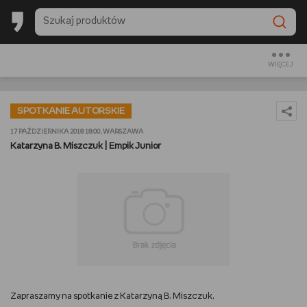
BESTSELLERY EMPIKU 2025
BACK TO SCHOOL
WIĘCEJ
CZYTAM
SPOTKANIE AUTORSKIE
OGLĄDAM
17 PAŹDZIERNIKA 2018 18:00, WARSZAWA
Katarzyna B. Miszczuk | Empik Junior
SŁUCHAM
PREZENTOWNIKI
GRAM
GOTUJĘ
Zapraszamy na spotkanie z Katarzyną B. Miszczuk,
URZĄDZAM I DEKORUJĘ