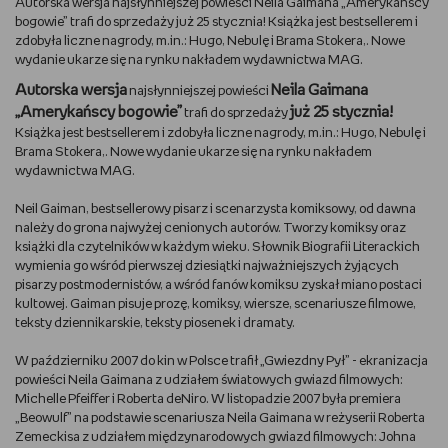
Autorska wersja najsłynniejszej powieści Neila Gaimana „Amerykańscy
bogowie” trafi do sprzedaży już 25 stycznia! Książka jest bestsellerem i
DBAM O URODĘ
zdobyła liczne nagrody, m.in.: Hugo, Nebulę i Brama Stokera,. Nowe
wydanie ukarze się na rynku nakładem wydawnictwa MAG.
TRENUJĘ
Autorska wersja
Neila Gaimana
najsłynniejszej powieści
„Amerykańscy bogowie”
już 25 stycznia!
trafi do sprzedaży
URZĄDZAM I DEKORUJĘ
Książka jest bestsellerem i zdobyła liczne nagrody, m.in.: Hugo, Nebulę i
Brama Stokera,. Nowe wydanie ukarze się na rynku nakładem
wydawnictwa MAG.
MAM ZWIERZĘTA
Neil Gaiman, bestsellerowy pisarz i scenarzysta komiksowy, od dawna
należy do grona najwyżej cenionych autorów. Tworzy komiksy oraz
PASJE DZIECKA
książki dla czytelników w każdym wieku. Słownik Biografii Literackich
wymienia go wśród pierwszej dziesiątki najważniejszych żyjących
GRAM
pisarzy postmodernistów, a wśród fanów komiksu zyskał miano postaci
kultowej. Gaiman pisuje prozę, komiksy, wiersze, scenariusze filmowe,
teksty dziennikarskie, teksty piosenek i dramaty.
RYSUJĘ
W październiku 2007 do kin w Polsce trafił „Gwiezdny Pył” - ekranizacja
PORADNIKI
powieści Neila Gaimana z udziałem światowych gwiazd filmowych:
Michelle Pfeiffer i Roberta deNiro. W listopadzie 2007 była premiera
„Beowulf” na podstawie scenariusza Neila Gaimana w reżyserii Roberta
WYWIADY
Zemeckisa z udziałem międzynarodowych gwiazd filmowych: Johna