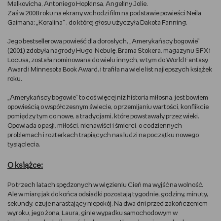
Malkovicha, Antoniego Hopkinsa, Angeliny Jolie.
WSZYSTKO O LEGO
Zaś w 2008 roku na ekrany wchodzi film na podstawie powieści Neila
Gaimana: „Koralina” , do której głosu użyczyła Dakota Fanning.
REDAKCJA
Jego bestsellerowa powieść dla dorosłych, „Amerykańscy bogowie”
(2001) zdobyła nagrody Hugo, Nebulę, Brama Stokera, magazynu SFX i
Locusa, została nominowana do wielu innych, w tym do World Fantasy
WYDARZENIA
Award i Minnesota Book Award, i trafiła na wiele list najlepszych książek
roku.
POD PATRONATEM EMPIKU
„Amerykańscy bogowie” to coś więcej niż historia miłosna, jest bowiem
opowieścią o współczesnym świecie, o przemijaniu wartości, konflikcie
pomiędzy tym co nowe, a tradycjami, które powstawały przez wieki.
Opowiada o pasji, miłości, nienawiści i śmierci, o codziennych
problemach i rozterkach trapiących nas ludzi na początku nowego
tysiąclecia.
O książce:
Po trzech latach spędzonych w więzieniu Cień ma wyjść na wolność.
Ale w miarę jak do końca odsiadki pozostają tygodnie, godziny, minuty,
sekundy, czuje narastający niepokój. Na dwa dni przed zakończeniem
wyroku, jego żona, Laura, ginie wypadku samochodowym w