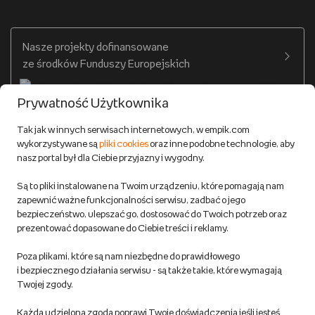
Warunki dostawy
Twój profil
Nasze projekty dofinansowane
Warunki dostawy do salonów Empik
ze środków Funduszy Europejskich
Formy płatności
Prywatność Użytkownika
Zwroty
Tak jak w innych serwisach internetowych, w empik.com
wykorzystywane są
pliki cookies
oraz inne podobne technologie, aby
Do 100 zł na pierwsze zakupy w aplikacji. Pobierz i
nasz portal był dla Ciebie przyjazny i wygodny.
korzystaj z kodów zniżkowych.
Reklamacje
Dowiedz się więcej
Są to pliki instalowane na Twoim urządzeniu, które pomagają nam
Regulamin empik.com
zapewnić ważne funkcjonalności serwisu, zadbać o jego
bezpieczeństwo, ulepszać go, dostosować do Twoich potrzeb oraz
prezentować dopasowane do Ciebie treści i reklamy.
Pozostałe Regulaminy Empiku
Poza plikami, które są nam niezbędne do prawidłowego
Polityka prywatności empik.com
i bezpiecznego działania serwisu - są także takie, które wymagają
Twojej zgody.
Informacje związane z Aktem o Usługach Cyfrowych i zgłaszaniem
Każda udzielona zgoda poprawi Twoje doświadczenia jeśli jesteś