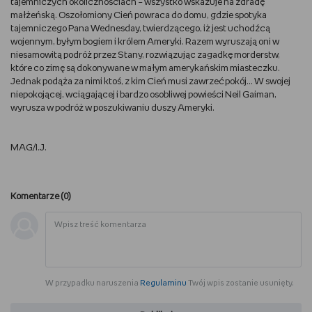
tajemniczych okolicznościach – wszystko wskazuje na zdradę
małżeńską. Oszołomiony Cień powraca do domu, gdzie spotyka
tajemniczego Pana Wednesday, twierdzącego, iż jest uchodźcą
wojennym, byłym bogiem i królem Ameryki. Razem wyruszają oni w
niesamowitą podróż przez Stany, rozwiązując zagadkę morderstw,
które co zimę są dokonywane w małym amerykańskim miasteczku.
Jednak podąża za nimi ktoś, z kim Cień musi zawrzeć pokój... W swojej
niepokojącej, wciągającej i bardzo osobliwej powieści Neil Gaiman,
wyrusza w podróż w poszukiwaniu duszy Ameryki.
MAG/I.J.
Komentarze (
0
)
W przypadku naruszenia
Regulaminu
Twój wpis zostanie usunięty.