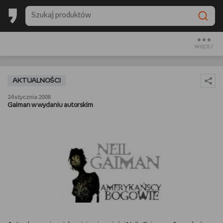
BACK TO SCHOOL
CZYTAM
WIĘCEJ
OGLĄDAM
AKTUALNOŚCI
SŁUCHAM
24 stycznia 2008
Gaiman w wydaniu autorskim
RANKINGI
BACK TO SCHOOL
PREZENTOWNIKI
DIY
GOTUJĘ