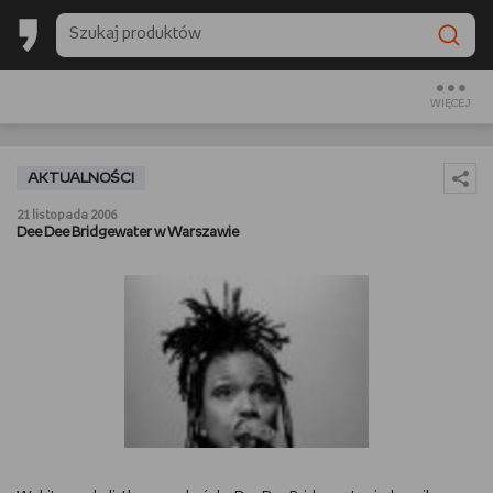
BACK TO SCHOOL
CZYTAM
WIĘCEJ
OGLĄDAM
AKTUALNOŚCI
SŁUCHAM
21 listopada 2006
Dee Dee Bridgewater w Warszawie
RANKINGI
BACK TO SCHOOL
PREZENTOWNIKI
DIY
GOTUJĘ