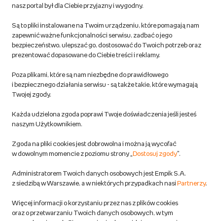
nasz portal był dla Ciebie przyjazny i wygodny.
korzystaj z kodów zniżkowych.
Reklamacje
Dowiedz się więcej
Są to pliki instalowane na Twoim urządzeniu, które pomagają nam
Regulamin empik.com
zapewnić ważne funkcjonalności serwisu, zadbać o jego
bezpieczeństwo, ulepszać go, dostosować do Twoich potrzeb oraz
prezentować dopasowane do Ciebie treści i reklamy.
Pozostałe Regulaminy Empiku
Poza plikami, które są nam niezbędne do prawidłowego
Polityka prywatności empik.com
i bezpiecznego działania serwisu - są także takie, które wymagają
Twojej zgody.
Informacje związane z Aktem o Usługach Cyfrowych i zgłaszaniem
Każda udzielona zgoda poprawi Twoje doświadczenia jeśli jesteś
produktów niebezpiecznych
naszym Użytkownikiem.
Zgoda na pliki cookies jest dobrowolna i można ją wycofać
Dostosuj zgody
w dowolnym momencie z poziomu strony „
Dostosuj zgody
”.
Polityka prywatności empik
Administratorem Twoich danych osobowych jest Empik S.A.
z siedzibą w Warszawie, a w niektórych przypadkach nasi
Partnerzy
.
Raty
Więcej informacji o korzystaniu przez nas z plików cookies
oraz o przetwarzaniu Twoich danych osobowych, w tym
Raty u partnerów Empiku