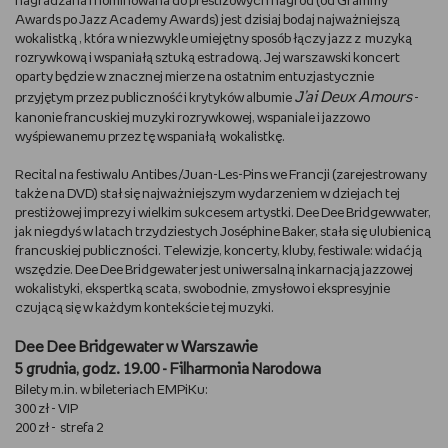
nagradzana i nominowana do prestiżowych nagród (od Grammy
Awards po Jazz Academy Awards) jest dzisiaj bodaj najważniejszą
WSZYSTKO O LEGO
wokalistką , która w niezwykle umiejętny sposób łączy jazz z muzyką
rozrywkową i wspaniałą sztuką estradową. Jej warszawski koncert
REDAKCJA
oparty będzie w znacznej mierze na ostatnim entuzjastycznie
J’ai Deux Amours
przyjętym przez publiczność i krytyków albumie
-
kanonie francuskiej muzyki rozrywkowej, wspaniale i jazzowo
WYDARZENIA
wyśpiewanemu przez tę wspaniałą wokalistkę.
POD PATRONATEM EMPIKU
Recital na festiwalu Antibes /Juan-Les-Pins we Francji (zarejestrowany
także na DVD) stał się najważniejszym wydarzeniem w dziejach tej
prestiżowej imprezy i wielkim sukcesem artystki. Dee Dee Bridgewwater,
jak niegdyś w latach trzydziestych Joséphine Baker, stała się ulubienicą
francuskiej publiczności. Telewizje, koncerty, kluby, festiwale: widać ją
wszędzie. Dee Dee Bridgewater jest uniwersalną inkarnacją jazzowej
wokalistyki, ekspertką scata, swobodnie, zmysłowo i ekspresyjnie
czującą się w każdym kontekście tej muzyki.
Dee Dee Bridgewater w Warszawie
5 grudnia, godz. 19.00 - Filharmonia Narodowa
Bilety m.in. w bileteriach EMPiKu:
300 zł - VIP
200 zł - strefa 2