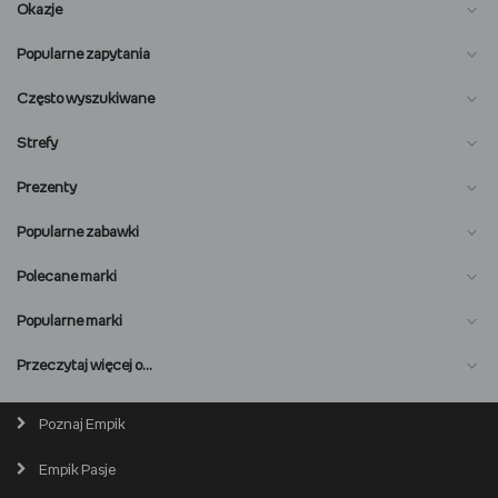
Okazje
Popularne zapytania
Często wyszukiwane
Strefy
Prezenty
Popularne zabawki
Polecane marki
Popularne marki
O nas
Przeczytaj więcej o…
Magazyn online
Biuro prasowe
Poznaj Empik
Wszystkie kategorie
Premiera online
Empik Pasje
Lista salonów