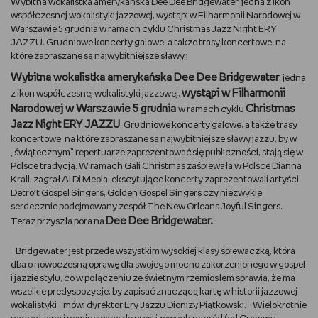
Wybitna wokalistka amerykańska Dee Dee Bridgewater, jedna z ikon
współczesnej wokalistyki jazzowej, wystąpi w Filharmonii Narodowej w
DBAM O URODĘ
Warszawie 5 grudnia w ramach cyklu Christmas Jazz Night ERY
JAZZU. Grudniowe koncerty galowe, a także trasy koncertowe, na
które zapraszane są najwybitniejsze sławy j
TRENUJĘ
Wybitna wokalistka amerykańska Dee Dee Bridgewater
, jedna
wystąpi w Filharmonii
URZĄDZAM I DEKORUJĘ
z ikon współczesnej wokalistyki jazzowej,
Narodowej w Warszawie 5 grudnia
Christmas
w ramach cyklu
Jazz Night ERY JAZZU
. Grudniowe koncerty galowe, a także trasy
MAM ZWIERZĘTA
koncertowe, na które zapraszane są najwybitniejsze sławy jazzu, by w
„świątecznym” repertuarze zaprezentować się publiczności, stają się w
PASJE DZIECKA
Polsce tradycją. W ramach Gali Christmas zaśpiewała w Polsce Dianna
Krall, zagrał Al Di Meola, ekscytujące koncerty zaprezentowali artyści
Detroit Gospel Singers, Golden Gospel Singers czy niezwykle
GRAM
serdecznie podejmowany zespół The New Orleans Joyful Singers.
Dee Dee Bridgewater.
Teraz przyszła pora na
RYSUJĘ
- Bridgewater jest przede wszystkim wysokiej klasy śpiewaczką, która
dba o nowoczesną oprawę dla swojego mocno zakorzenionego w gospel
PORADNIKI
i jazzie stylu, co w połączeniu ze świetnym rzemiosłem sprawia, że ma
wszelkie predyspozycje, by zapisać znaczącą kartę w historii jazzowej
WYWIADY
wokalistyki - mówi dyrektor Ery Jazzu Dionizy Piątkowski. - Wielokrotnie