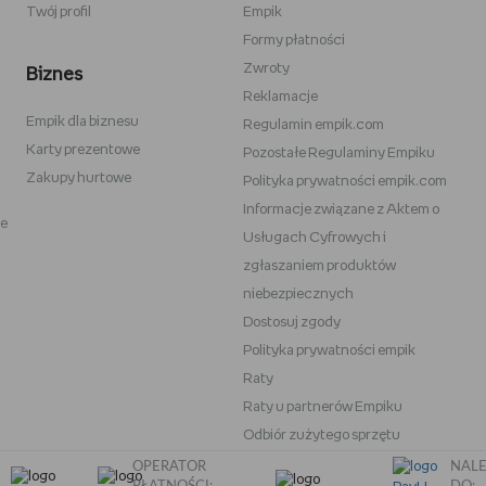
Twój profil
Empik
Formy płatności
Zwroty
Biznes
Reklamacje
Empik dla biznesu
ans
Victoria's Secret
Regulamin empik.com
Karty prezentowe
Pozostałe Regulaminy Empiku
ike
Under Armour
Zakupy hurtowe
Polityka prywatności empik.com
Wittchen
Informacje związane z Aktem o
ne
am
Baby Bjorn
Usługach Cyfrowych i
Oral-B iO
zgłaszaniem produktów
niebezpiecznych
neBlade
Play-Doh
Dostosuj zgody
Polityka prywatności empik
Raty
Raty u partnerów Empiku
Odbiór zużytego sprzętu
OPERATOR
NALE