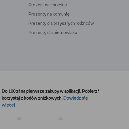
Prezent na chrzciny
Prezenty na komunię
Prezenty dla przyszłych rodziców
Prezenty dla niemowlaka
Prezenty dla gracza
Prezenty dla nauczyciela
Do 100 zł na pierwsze zakupy w aplikacji. Pobierz i
Prezenty dla kibica
korzystaj z kodów zniżkowych.
Dowiedz się
Prezenty dla biegacza
więcej
Prezenty dla podróżnika
Prezenty dla kawosza