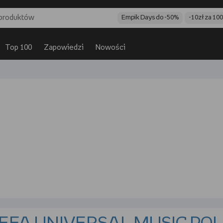
Empik Days do -50%
-10zł za 10
Top 100
Zapowiedzi
Nowości