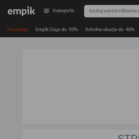
Kategorie
Promocje
Empik Days do -50%
Szkolne okazje do -40%