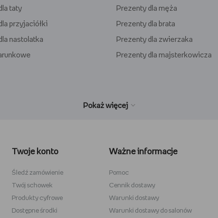
la taty
Prezenty dla męża
la przyjaciółki
Prezenty dla brata
la nastolatka
Prezenty dla zwierzaka
darunkowe
Prezenty dla majsterkowicza
wełniane
Wiedźmin
necraft
Minecraft
Twoje konto
Ważne informacje
Stranger Things
a dzieci
Star Wars
Śledź zamówienie
Pomoc
Twój schowek
Cennik dostawy
do szkicowania
Władca Pierścieni
Produkty cyfrowe
Warunki dostawy
Gra o Tron
Dostępne środki
Warunki dostawy do salonów