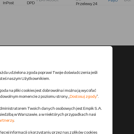
PŁATNOŚCI:
DO:
ażda udzielona zgoda poprawi Twoje doświadczenia jeśli
esteś naszym Użytkownikiem.
oda na pliki cookies jest dobrowolna i można ją wycofać
 dowolnym momencie z poziomu strony „
Dostosuj zgody
”.
dministratorem Twoich danych osobowych jest Empik S.A.
 siedzibą w Warszawie, a w niektórych przypadkach nasi
artnerzy
.
ęcej informacji o korzystaniu przez nas z plików cookies