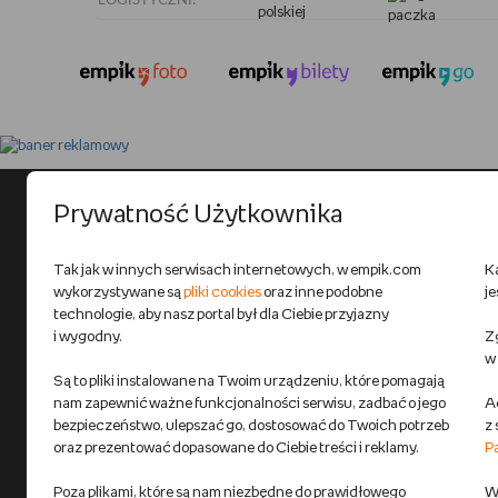
LOGISTYCZNI:
Prywatność Użytkownika
Tak jak w innych serwisach internetowych, w empik.com
K
wykorzystywane są
pliki cookies
oraz inne podobne
j
technologie, aby nasz portal był dla Ciebie przyjazny
i wygodny.
Zg
w
Są to pliki instalowane na Twoim urządzeniu, które pomagają
nam zapewnić ważne funkcjonalności serwisu, zadbać o jego
A
bezpieczeństwo, ulepszać go, dostosować do Twoich potrzeb
z
oraz prezentować dopasowane do Ciebie treści i reklamy.
P
Poza plikami, które są nam niezbędne do prawidłowego
Wi