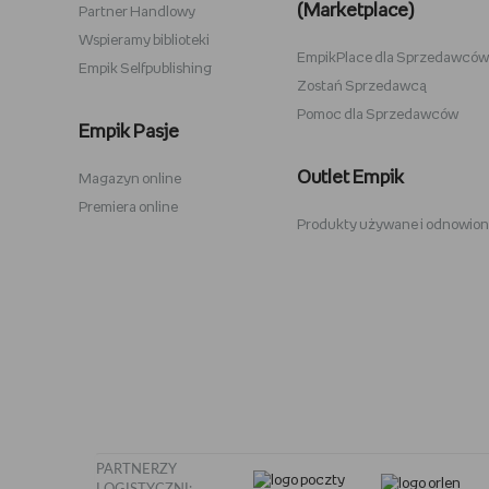
(Marketplace)
Partner Handlowy
Wspieramy biblioteki
EmpikPlace dla Sprzedawców
Empik Selfpublishing
Zostań Sprzedawcą
Pomoc dla Sprzedawców
Zabawki Psi Patrol
Plecaki V
Empik Pasje
Kuromi
Plecaki N
Outlet Empik
Magazyn online
Karty Pokemon
Crocs
Premiera online
Produkty używane i odnowio
Hot Wheels
Sodastre
Pusheen
Stabilo
Tamagotchi
Philips O
PARTNERZY