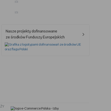
Jak oglądać Marvela?
Nasze projekty dofinansowane
Jak grać w UNO?
ze środków Funduszy Europejskich
Kalendarz świąt nietypowych
Lektury obowiązkowe – lista lektur do szkoły podstawowej i średniej
Nowa książka Remigiusza Mroza
Jaki smartfon do 2000 zł?
ŻY