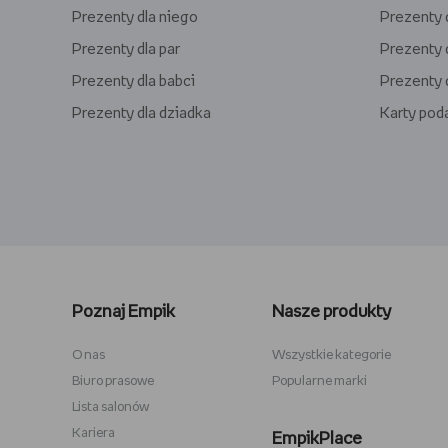
Prezenty dla niego
Prezenty d
Prezenty dla par
Prezenty d
Prezenty dla babci
Prezenty d
Prezenty dla dziadka
Karty po
Lego kwiaty
Torby ba
Plecaki szkolne
Figurki Mi
Poznaj Empik
Nasze produkty
Stitch
Antyramy
Karta podarunkowa Steam
Tablety dl
O nas
Wszystkie kategorie
Biuro prasowe
Popularne marki
Lampki do czytania
Zestawy 
Lista salonów
Album na zdjęcia wklejane
Przypinki
Kariera
EmpikPlace