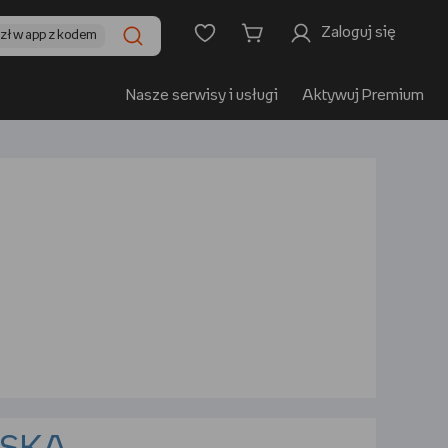
Zaloguj się
0zł w app z kodem
Nasze serwisy i usługi
Aktywuj Premium