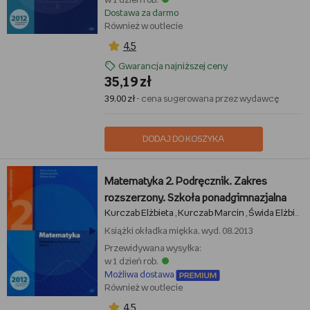
w 1 dzień rob.
Dostawa za darmo
Również w outlecie
4,5
Gwarancja najniższej ceny
35,19 zł
39,00 zł
- cena sugerowana przez wydawcę
DODAJ DO KOSZYKA
Matematyka 2. Podręcznik. Zakres
rozszerzony. Szkoła ponadgimnazjalna
Kurczab Elżbieta
Kurczab Marcin
Świda Elżbieta
,
,
Książki
okładka miękka, wyd. 08.2013
Przewidywana wysyłka:
w 1 dzień rob.
Możliwa dostawa
Również w outlecie
4,5