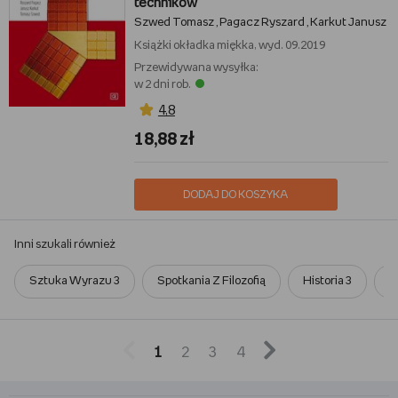
techników
Szwed Tomasz
Pagacz Ryszard
Karkut Janusz
,
,
Książki
okładka miękka, wyd. 09.2019
Przewidywana wysyłka:
w 2 dni rob.
4,8
18,88 zł
DODAJ DO KOSZYKA
Inni szukali również
Sztuka Wyrazu 3
Spotkania Z Filozofią
Historia 3
B


1
2
3
4