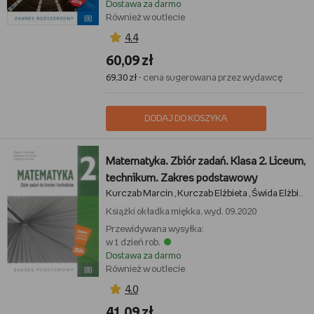
Dostawa za darmo
Również w outlecie
4,4
60,09 zł
69,30 zł
- cena sugerowana przez wydawcę
DODAJ DO KOSZYKA
Matematyka. Zbiór zadań. Klasa 2. Liceum,
technikum. Zakres podstawowy
Kurczab Marcin
Kurczab Elżbieta
Świda Elżbieta
,
,
Książki
okładka miękka, wyd. 09.2020
Przewidywana wysyłka:
w 1 dzień rob.
Dostawa za darmo
Również w outlecie
4,0
41,09 zł