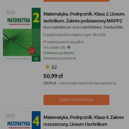
Matematyka. Podręcznik. Klasa 2. Liceum,
technikum. Zakres podstawowy MAPP2
Kurczab Marcin
Kurczab Elżbieta
Świda Elżbieta
,
,
Książki
okładka miękka, wyd. 08.2020
Przewidywana wysyłka:
w 1 dzień rob.
Dostawa za darmo
Również w outlecie
4,2
50,99 zł
58,50 zł
- cena sugerowana przez wydawcę
DODAJ DO KOSZYKA
Matematyka. Podręcznik. Klasa 4. Zakres
rozszerzony. Liceum i technikum