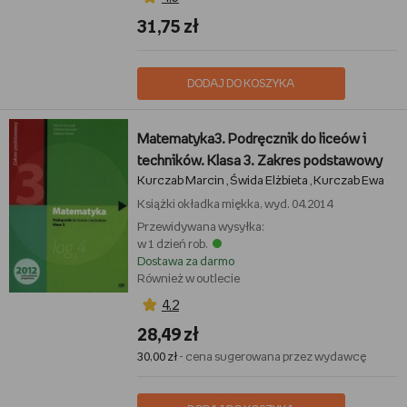
31,75 zł
DODAJ DO KOSZYKA
Matematyka3. Podręcznik do liceów i
techników. Klasa 3. Zakres podstawowy
Kurczab Marcin
Świda Elżbieta
Kurczab Ewa
,
,
Książki
okładka miękka, wyd. 04.2014
Przewidywana wysyłka:
w 1 dzień rob.
Dostawa za darmo
Również w outlecie
4,2
28,49 zł
30,00 zł
- cena sugerowana przez wydawcę