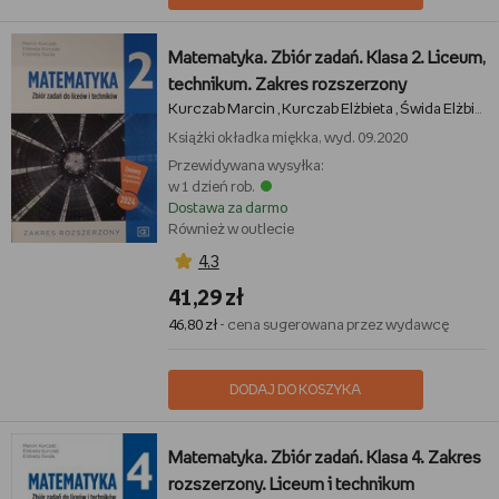
Matematyka. Zbiór zadań. Klasa 2. Liceum,
technikum. Zakres rozszerzony
Kurczab Marcin
Kurczab Elżbieta
Świda Elżbieta
,
,
Książki
okładka miękka, wyd. 09.2020
Przewidywana wysyłka:
w 1 dzień rob.
Dostawa za darmo
Również w outlecie
4,3
41,29 zł
46,80 zł
- cena sugerowana przez wydawcę
DODAJ DO KOSZYKA
Matematyka. Zbiór zadań. Klasa 4. Zakres
rozszerzony. Liceum i technikum