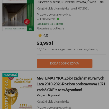
Kurczab Marcin
Kurczab Elżbieta
Świda Elżbieta
,
,
Książki
okładka miękka, wyd. 07.2021
Przewidywana wysyłka:
w 1 dzień rob.
Dostawa za darmo
Również w outlecie
4,0
50,99 zł
58,50 zł
- cena sugerowana przez wydawcę
DODAJ DO KOSZYKA
NOWOŚĆ
MATEMATYKA Zbiór zadań maturalnych
Lata 2010-2026 Poziom podstawowy 1371
zadań CKE z rozwiązaniami
Pagacz Ryszard
Książki
okładka miękka
Przewidywana wysyłka: