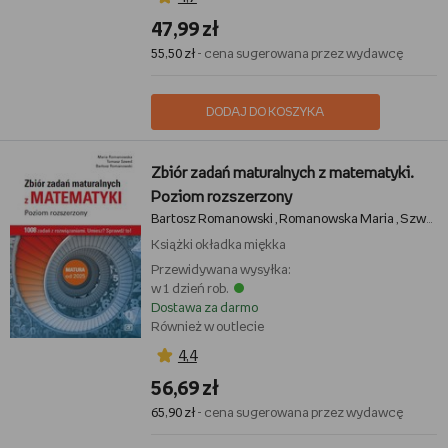
47,99 zł
55,50 zł
- cena sugerowana przez wydawcę
DODAJ DO KOSZYKA
Zbiór zadań maturalnych z matematyki.
Poziom rozszerzony
Bartosz Romanowski
Romanowska Maria
Szwed Tomasz
,
,
Książki
okładka miękka
Przewidywana wysyłka:
w 1 dzień rob.
Dostawa za darmo
Również w outlecie
4,4
56,69 zł
65,90 zł
- cena sugerowana przez wydawcę