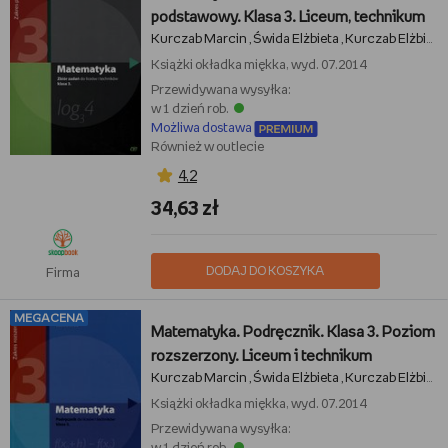
podstawowy. Klasa 3. Liceum, technikum
Kurczab Marcin
Świda Elżbieta
Kurczab Elżbieta
,
,
Książki
okładka miękka, wyd. 07.2014
Przewidywana wysyłka:
w 1 dzień rob.
Możliwa dostawa
Również w outlecie
4,2
34,63 zł
DODAJ DO KOSZYKA
Firma
MEGACENA
Matematyka. Podręcznik. Klasa 3. Poziom
rozszerzony. Liceum i technikum
Kurczab Marcin
Świda Elżbieta
Kurczab Elżbieta
,
,
Książki
okładka miękka, wyd. 07.2014
Przewidywana wysyłka: