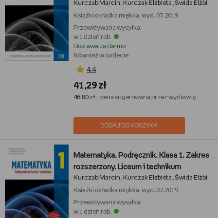
Kurczab Marcin
Kurczak Elżbieta
Świda Elżbieta
,
,
Książki
okładka miękka, wyd. 07.2019
Przewidywana wysyłka:
w 1 dzień rob.
Dostawa za darmo
Również w outlecie
4,4
41,29 zł
46,80 zł
- cena sugerowana przez wydawcę
DODAJ DO KOSZYKA
Matematyka. Podręcznik. Klasa 1. Zakres
rozszerzony. Liceum i technikum
Kurczab Marcin
Kurczak Elżbieta
Świda Elżbieta
,
,
Książki
okładka miękka, wyd. 07.2019
Przewidywana wysyłka:
w 1 dzień rob.