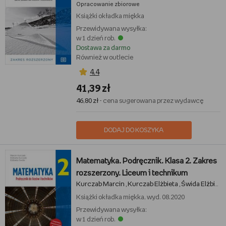
Opracowanie zbiorowe
Książki
okładka miękka
Przewidywana wysyłka:
w 1 dzień rob.
Dostawa za darmo
Również w outlecie
4,4
41,39 zł
46,80 zł
- cena sugerowana przez wydawcę
DODAJ DO KOSZYKA
Matematyka. Podręcznik. Klasa 2. Zakres
rozszerzony. Liceum i technikum
Kurczab Marcin
Kurczab Elżbieta
Świda Elżbieta
,
,
Książki
okładka miękka, wyd. 08.2020
Przewidywana wysyłka:
w 1 dzień rob.