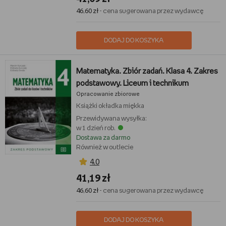
46,60 zł
- cena sugerowana przez wydawcę
DODAJ DO KOSZYKA
Matematyka. Zbiór zadań. Klasa 4. Zakres
podstawowy. Liceum i technikum
Opracowanie zbiorowe
Książki
okładka miękka
Przewidywana wysyłka:
w 1 dzień rob.
Dostawa za darmo
Również w outlecie
4,0
41,19 zł
46,60 zł
- cena sugerowana przez wydawcę
DODAJ DO KOSZYKA