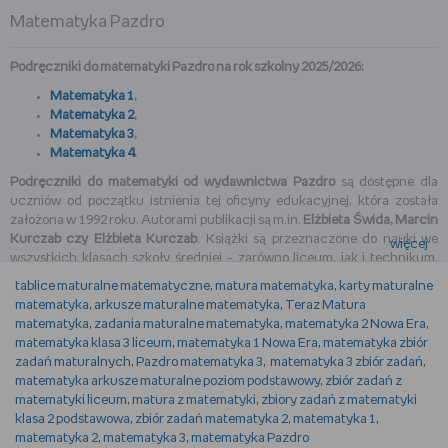
Matematyka Pazdro
Podręczniki do matematyki Pazdro na rok szkolny 2025/2026:
Matematyka 1
,
Matematyka 2
,
Matematyka 3
,
Matematyka 4
.
Podręczniki do matematyki od wydawnictwa Pazdro
są dostępne dla
uczniów od początku istnienia tej oficyny edukacyjnej, która została
założona w 1992 roku. Autorami publikacji są m.in.
Elżbieta Świda, Marcin
Kurczab czy Elżbieta Kurczab
. Książki są przeznaczone do nauki we
więcej
wszystkich klasach szkoły średniej – zarówno liceum, jak i technikum.
Obejmują podstawowy oraz rozszerzony zakres nauczania.
tablice maturalne matematyczne
,
matura matematyka
,
karty maturalne
matematyka
,
arkusze maturalne matematyka
,
Teraz Matura
Wydawnictwo Pazdro – matematyka przyjazna dla ucznia
matematyka
,
zadania maturalne matematyka
,
matematyka 2 Nowa Era
,
Podręczniki Wydawnictwa Pazdro do matematyki
poruszają zagadnienia
matematyka klasa 3 liceum
,
matematyka 1 Nowa Era
,
matematyka zbiór
podzielone na rozdziały. Treść omawiana jest na przykładach, a
zadań maturalnych
,
Pazdro matematyka 3
,
matematyka 3 zbiór zadań
,
podsumowaniem danego obszaru tematycznego są zadania otwarte i
matematyka arkusze maturalne poziom podstawowy
,
zbiór zadań z
zamknięte do sprawdzenia wiedzy przed sprawdzianem.
matematyki liceum
,
matura z matematyki
,
zbiory zadań z matematyki
klasa 2 podstawowa
,
zbiór zadań matematyka 2
,
matematyka 1
,
Autorzy dodali także odpowiedzi do zadań, by podczas samodzielnej
matematyka 2
,
matematyka 3
,
matematyka Pazdro
nauki uczeń mógł sprawdzić, czy otrzymał właściwy wynik. Zadania mają