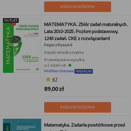
DODAJ DO KOSZYKA
OUTLET
MATEMATYKA. Zbiór zadań maturalnych.
Lata 2010-2025. Poziom podstawowy.
1243 zadań. CKE z rozwiązaniami
Pagacz Ryszard
Książki
okładka miękka
Przewidywana wysyłka:
w 1 dzień rob.
Możliwa dostawa
4,7
89,00 zł
DODAJ DO KOSZYKA
Matematyka. Zadania powtórkowe przed