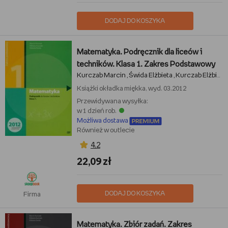
DODAJ DO KOSZYKA
Matematyka. Podręcznik dla liceów i
techników. Klasa 1. Zakres Podstawowy
Kurczab Marcin
Świda Elżbieta
Kurczab Elżbieta
,
,
Książki
okładka miękka, wyd. 03.2012
Przewidywana wysyłka:
w 1 dzień rob.
Możliwa dostawa
Również w outlecie
4,2
22,09 zł
DODAJ DO KOSZYKA
Firma
Matematyka. Zbiór zadań. Zakres