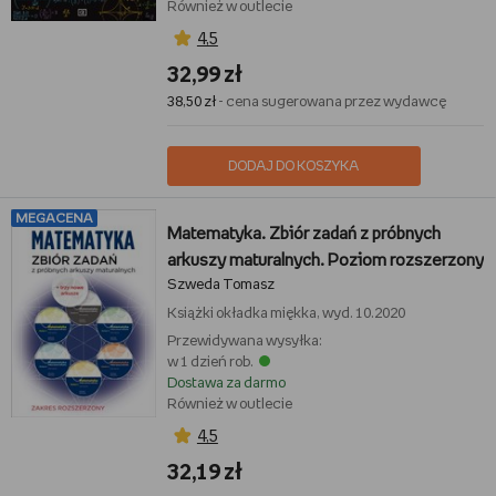
Również w outlecie
4,5
32,99 zł
38,50 zł
- cena sugerowana przez wydawcę
DODAJ DO KOSZYKA
MEGACENA
Matematyka. Zbiór zadań z próbnych
arkuszy maturalnych. Poziom rozszerzony
Szweda Tomasz
Książki
okładka miękka, wyd. 10.2020
Przewidywana wysyłka:
w 1 dzień rob.
Dostawa za darmo
Również w outlecie
4,5
32,19 zł