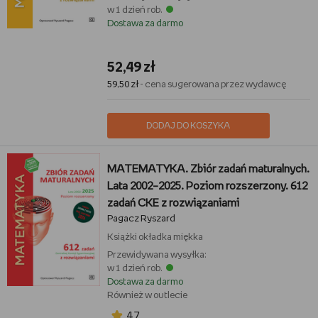
w 1 dzień rob.
Dostawa za darmo
52,49 zł
59,50 zł
- cena sugerowana przez wydawcę
DODAJ DO KOSZYKA
MATEMATYKA. Zbiór zadań maturalnych.
Lata 2002–2025. Poziom rozszerzony. 612
zadań CKE z rozwiązaniami
Pagacz Ryszard
Książki
okładka miękka
Przewidywana wysyłka:
w 1 dzień rob.
Dostawa za darmo
Również w outlecie
4,7