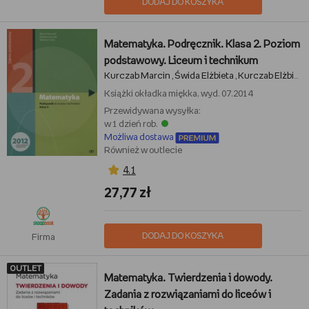
DODAJ DO KOSZYKA
Matematyka. Podręcznik. Klasa 2. Poziom
podstawowy. Liceum i technikum
Kurczab Marcin
Świda Elżbieta
Kurczab Elżbieta
,
,
Książki
okładka miękka, wyd. 07.2014
Przewidywana wysyłka:
w 1 dzień rob.
Możliwa dostawa
Również w outlecie
4,1
27,77 zł
DODAJ DO KOSZYKA
Firma
OUTLET
Matematyka. Twierdzenia i dowody.
Zadania z rozwiązaniami do liceów i