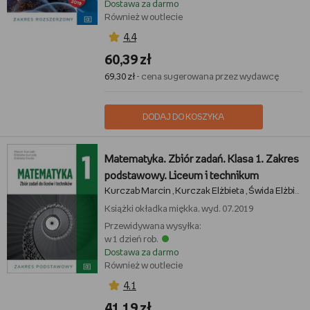
Dostawa za darmo
Również w outlecie
4,4
60,39 zł
69,30 zł
- cena sugerowana przez wydawcę
DODAJ DO KOSZYKA
Matematyka. Zbiór zadań. Klasa 1. Zakres
podstawowy. Liceum i technikum
Kurczab Marcin
Kurczak Elżbieta
Świda Elżbieta
,
,
Książki
okładka miękka, wyd. 07.2019
Przewidywana wysyłka:
w 1 dzień rob.
Dostawa za darmo
Również w outlecie
4,1
41,19 zł