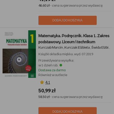
46,60 zł
- cena sugerowana przez wydawcę
DODAJ DO KOSZYKA
Matematyka. Podręcznik. Klasa 1. Zakres
podstawowy. Liceum i technikum
Kurczab Marcin
Kurczak Elżbieta
Świda Elżbieta
,
,
Książki
okładka miękka, wyd. 07.2019
Przewidywana wysyłka:
w 1 dzień rob.
Dostawa za darmo
Również w outlecie
4,1
50,99 zł
58,50 zł
- cena sugerowana przez wydawcę
DODAJ DO KOSZYKA