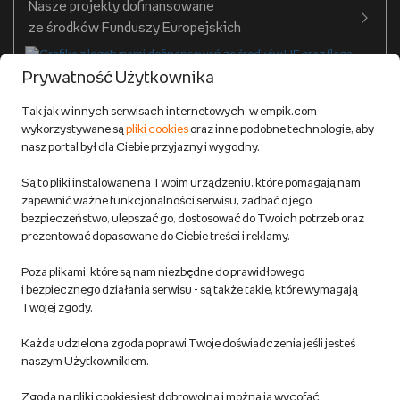
Nasze projekty dofinansowane
Warunki dostawy do salonów Empik
ze środków Funduszy Europejskich
Formy płatności
Prywatność Użytkownika
Zwroty
Tak jak w innych serwisach internetowych, w empik.com
wykorzystywane są
pliki cookies
oraz inne podobne technologie, aby
Do 100 zł na pierwsze zakupy w aplikacji. Pobierz i
nasz portal był dla Ciebie przyjazny i wygodny.
korzystaj z kodów zniżkowych.
Reklamacje
Dowiedz się więcej
Są to pliki instalowane na Twoim urządzeniu, które pomagają nam
Regulamin empik.com
zapewnić ważne funkcjonalności serwisu, zadbać o jego
bezpieczeństwo, ulepszać go, dostosować do Twoich potrzeb oraz
prezentować dopasowane do Ciebie treści i reklamy.
Pozostałe Regulaminy Empiku
Poza plikami, które są nam niezbędne do prawidłowego
Polityka prywatności empik.com
i bezpiecznego działania serwisu - są także takie, które wymagają
Twojej zgody.
Informacje związane z Aktem o Usługach Cyfrowych i zgłaszaniem
Każda udzielona zgoda poprawi Twoje doświadczenia jeśli jesteś
produktów niebezpiecznych
naszym Użytkownikiem.
Zgoda na pliki cookies jest dobrowolna i można ją wycofać
Dostosuj zgody