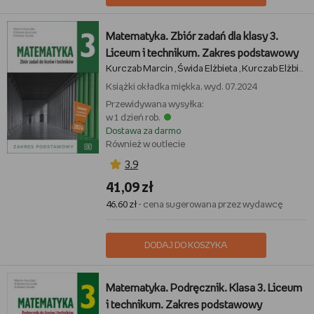
Matematyka. Zbiór zadań dla klasy 3.
Liceum i technikum. Zakres podstawowy
Kurczab Marcin
Świda Elżbieta
Kurczab Elżbieta
,
,
Książki
okładka miękka, wyd. 07.2024
Przewidywana wysyłka:
w 1 dzień rob.
Dostawa za darmo
Również w outlecie
3,9
41,09 zł
46,60 zł
- cena sugerowana przez wydawcę
DODAJ DO KOSZYKA
Matematyka. Podręcznik. Klasa 3. Liceum
i technikum. Zakres podstawowy