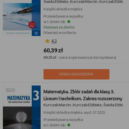
Świda Elżbieta
Kurczab Marcin
Kurczab Elżbieta
,
,
Książki
okładka miękka
Przewidywana wysyłka:
w 1 dzień rob.
Dostawa za darmo
Również w outlecie
4,3
60,39 zł
69,30 zł
- cena sugerowana przez wydawcę
DODAJ DO KOSZYKA
Matematyka. Zbiór zadań dla klasy 3.
Liceum i technikum. Zakres rozszerzony
Kurczab Marcin
Kurczab Elżbieta
Świda Elżbieta
,
,
Książki
okładka miękka, wyd. 07.2021
Przewidywana wysyłka:
w 1 dzień rob.