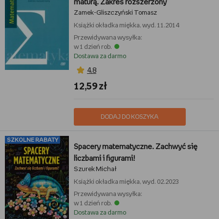
maturą. Zakres rozszerzony
Zamek-Gliszczyński Tomasz
Książki
okładka miękka, wyd. 11.2014
Przewidywana wysyłka:
w 1 dzień rob.
Dostawa za darmo
4,8
12,59 zł
DODAJ DO KOSZYKA
SZKOLNE RABATY
Spacery matematyczne. Zachwyć się
liczbami i figurami!
Szurek Michał
Książki
okładka miękka, wyd. 02.2023
Przewidywana wysyłka:
w 1 dzień rob.
Dostawa za darmo