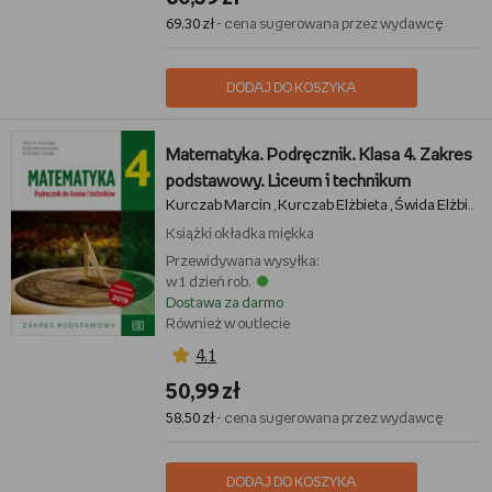
69,30 zł
- cena sugerowana przez wydawcę
DODAJ DO KOSZYKA
Matematyka. Podręcznik. Klasa 4. Zakres
podstawowy. Liceum i technikum
Kurczab Marcin
Kurczab Elżbieta
Świda Elżbieta
,
,
Książki
okładka miękka
Przewidywana wysyłka:
w 1 dzień rob.
Dostawa za darmo
Również w outlecie
4,1
50,99 zł
58,50 zł
- cena sugerowana przez wydawcę
DODAJ DO KOSZYKA