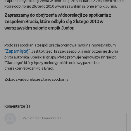
Zapraszamy do obejrzenia wideorelacji ze spotkania z zespołem Bracia,
które odbyło się 2 lutego 2010 w warszawskim salonie empik Junior.
DBAM O URODĘ
Zapraszamy do obejrzenia wideorelacji ze spotkania z
zespołem Bracia, które odbyło się 2 lutego 2010 w
TRENUJĘ
warszawskim salonie empik Junior.
URZĄDZAM I DEKORUJĘ
Podczas spotkania zespół Bracia promował swój najnowszy album
"Zapamiętaj"
. Jest to trzeci krążek zespołu, a jednocześnie druga
MAM ZWIERZĘTA
płyta autorska lubelskiej grupy. Płytę promuje najnowszy singiel pt.
"Dlaczego", który łączy melodyjność i rockowy pazur, tak
PASJE DZIECKA
charakterystyczny dla Braci.
Zobacz wideorelację z tego spotkania.
GRAM
.
RYSUJĘ
Komentarze (
1
)
PORADNIKI
WYWIADY