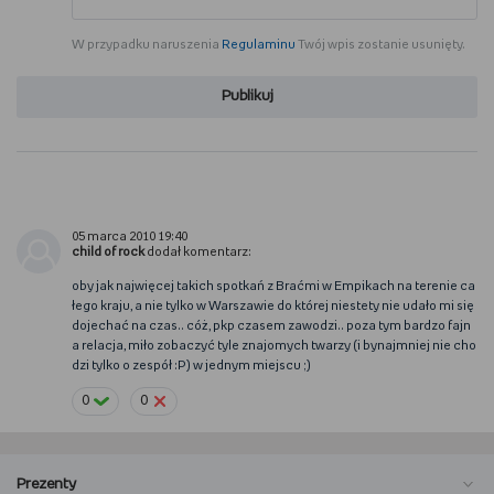
WSZYSTKO O LEGO
W przypadku naruszenia
Regulaminu
Twój wpis zostanie usunięty.
REDAKCJA
Publikuj
WYDARZENIA
POD PATRONATEM EMPIKU
05 marca 2010 19:40
child of rock
dodał komentarz:
oby jak najwięcej takich spotkań z Braćmi w Empikach na terenie ca
łego kraju, a nie tylko w Warszawie do której niestety nie udało mi się
dojechać na czas.. cóż, pkp czasem zawodzi.. poza tym bardzo fajn
a relacja, miło zobaczyć tyle znajomych twarzy (i bynajmniej nie cho
dzi tylko o zespół :P) w jednym miejscu ;)
0
0
Prezenty