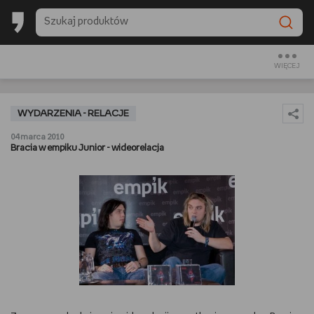
BACK TO SCHOOL
CZYTAM
WIĘCEJ
OGLĄDAM
WYDARZENIA - RELACJE
SŁUCHAM
04 marca 2010
Bracia w empiku Junior - wideorelacja
RANKINGI
BACK TO SCHOOL
PREZENTOWNIKI
DIY
GOTUJĘ