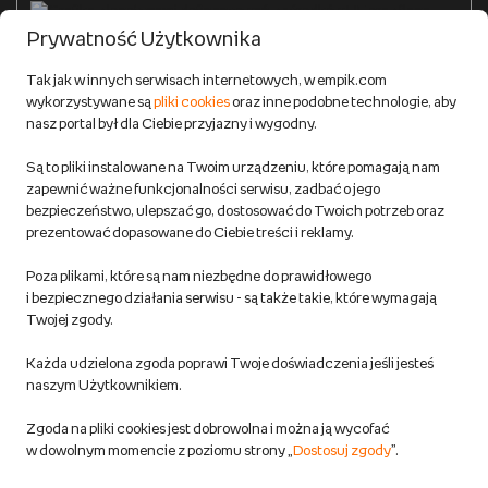
Formy płatności
Prywatność Użytkownika
Zwroty
Tak jak w innych serwisach internetowych, w empik.com
wykorzystywane są
pliki cookies
oraz inne podobne technologie, aby
Do 100 zł na pierwsze zakupy w aplikacji. Pobierz i
nasz portal był dla Ciebie przyjazny i wygodny.
korzystaj z kodów zniżkowych.
Reklamacje
Dowiedz się więcej
Są to pliki instalowane na Twoim urządzeniu, które pomagają nam
Regulamin empik.com
zapewnić ważne funkcjonalności serwisu, zadbać o jego
bezpieczeństwo, ulepszać go, dostosować do Twoich potrzeb oraz
prezentować dopasowane do Ciebie treści i reklamy.
Pozostałe Regulaminy Empiku
Poza plikami, które są nam niezbędne do prawidłowego
Polityka prywatności empik.com
i bezpiecznego działania serwisu - są także takie, które wymagają
Twojej zgody.
Informacje związane z Aktem o Usługach Cyfrowych i zgłaszaniem
Każda udzielona zgoda poprawi Twoje doświadczenia jeśli jesteś
produktów niebezpiecznych
naszym Użytkownikiem.
Zgoda na pliki cookies jest dobrowolna i można ją wycofać
Dostosuj zgody
w dowolnym momencie z poziomu strony „
Dostosuj zgody
”.
Polityka prywatności empik