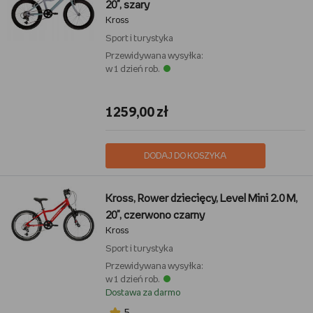
20", szary
Kross
Sport i turystyka
Przewidywana wysyłka:
w 1 dzień rob.
1259,00 zł
DODAJ DO KOSZYKA
Kross, Rower dziecięcy, Level Mini 2.0 M,
20", czerwono czarny
Kross
Sport i turystyka
Przewidywana wysyłka:
w 1 dzień rob.
Dostawa za darmo