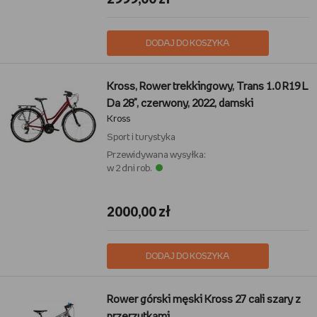
DODAJ DO KOSZYKA
Kross, Rower trekkingowy, Trans 1.0 R19 L
Da 28", czerwony, 2022, damski
Kross
Sport i turystyka
Przewidywana wysyłka:
w 2 dni rob.
2000,00 zł
DODAJ DO KOSZYKA
Rower górski męski Kross 27 cali szary z
przerzutkami