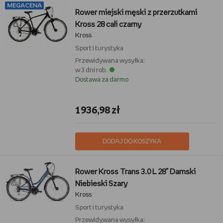
MEGACENA
Rower miejski męski z przerzutkami
Kross 28 cali czarny
Kross
Sport i turystyka
Przewidywana wysyłka:
w 3 dni rob.
Dostawa za darmo
1936,98 zł
DODAJ DO KOSZYKA
Rower Kross Trans 3.0 L 28” Damski
Niebieski Szary
Kross
Sport i turystyka
Przewidywana wysyłka: