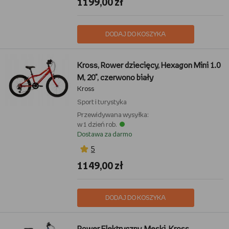
1199,00 zł
DODAJ DO KOSZYKA
Kross, Rower dziecięcy, Hexagon Mini 1.0
M, 20", czerwono biały
Kross
Sport i turystyka
Przewidywana wysyłka:
w 1 dzień rob.
Dostawa za darmo
5
1149,00 zł
DODAJ DO KOSZYKA