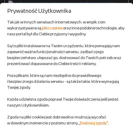
Formy płatności
Prywatność Użytkownika
Zwroty
Tak jak w innych serwisach internetowych, w empik.com
wykorzystywane są
pliki cookies
oraz inne podobne technologie, aby
Do 100 zł na pierwsze zakupy w aplikacji. Pobierz i
nasz portal był dla Ciebie przyjazny i wygodny.
korzystaj z kodów zniżkowych.
Reklamacje
Dowiedz się więcej
Są to pliki instalowane na Twoim urządzeniu, które pomagają nam
Regulamin empik.com
zapewnić ważne funkcjonalności serwisu, zadbać o jego
bezpieczeństwo, ulepszać go, dostosować do Twoich potrzeb oraz
prezentować dopasowane do Ciebie treści i reklamy.
Pozostałe Regulaminy Empiku
Poza plikami, które są nam niezbędne do prawidłowego
Polityka prywatności empik.com
i bezpiecznego działania serwisu - są także takie, które wymagają
Twojej zgody.
Informacje związane z Aktem o Usługach Cyfrowych i zgłaszaniem
Każda udzielona zgoda poprawi Twoje doświadczenia jeśli jesteś
produktów niebezpiecznych
naszym Użytkownikiem.
Zgoda na pliki cookies jest dobrowolna i można ją wycofać
Dostosuj zgody
w dowolnym momencie z poziomu strony „
Dostosuj zgody
”.
Polityka prywatności empik