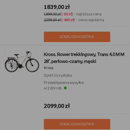
1839,00 zł
1899,00 zł
(-60 zł)
- najniższa cena
2299,00 zł
(-460 zł)
- cena regularna
DODAJ DO KOSZYKA
Kross, Rower trekkingowy, Trans 4.0 M M
28", perłowo-czarny, męski
Kross
Sport i turystyka
Przewidywana wysyłka:
w 2 dni rob.
2099,00 zł
DODAJ DO KOSZYKA