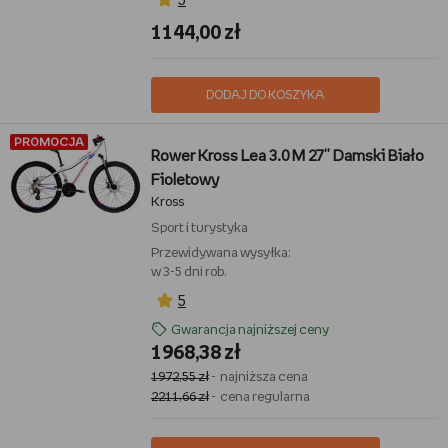
5
1144,00 zł
DODAJ DO KOSZYKA
PROMOCJA
Rower Kross Lea 3.0 M 27'' Damski Biało
Fioletowy
Kross
Sport i turystyka
Przewidywana wysyłka:
w 3-5 dni rob.
5
Gwarancja najniższej ceny
1968,38 zł
1972,55 zł
- najniższa cena
2211,66 zł
- cena regularna