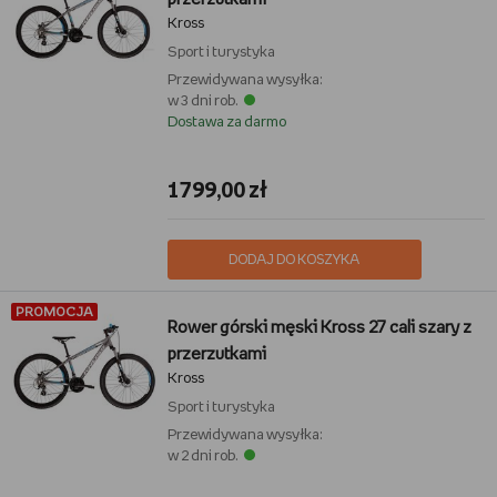
Kross
Sport i turystyka
Przewidywana wysyłka:
w 3 dni rob.
Dostawa za darmo
1799,00 zł
DODAJ DO KOSZYKA
PROMOCJA
Rower górski męski Kross 27 cali szary z
przerzutkami
Kross
Sport i turystyka
Przewidywana wysyłka:
w 2 dni rob.