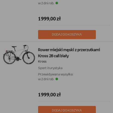
w 2 dni rob.
1999,00 zł
DODAJ DO KOSZYKA
Rower miejski męski z przerzutkami
Kross 28 cali biały
Kross
Sport i turystyka
Przewidywana wysyłka:
w 2 dni rob.
1999,00 zł
DODAJ DO KOSZYKA