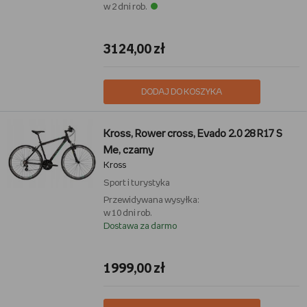
w 2 dni rob.
3124,00 zł
DODAJ DO KOSZYKA
Kross, Rower cross, Evado 2.0 28 R17 S
Me, czarny
Kross
Sport i turystyka
Przewidywana wysyłka:
w 10 dni rob.
Dostawa za darmo
1999,00 zł