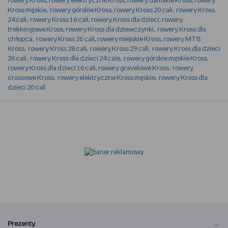
rowery Kross
,
rowery elektryczne Kross
,
rowery damskie Kross
,
rowery
Kross męskie
,
rowery górskie Kross
,
rowery Kross 20 cali
,
rowery Kross
24 cali
,
rowery Kross 16 cali
,
rowery Kross dla dzieci
,
rowery
trekkingowe Kross
,
rowery Kross dla dziewczynki
,
rowery Kross dla
chłopca
,
rowery Kross 26 cali
,
rowery miejskie Kross
,
rowery MTB
Kross
,
rowery Kross 28 cali
,
rowery Kross 29 cali
,
rowery Kross dla dzieci
26 cali
,
rowery Kross dla dzieci 24 cale
,
rowery górskie męskie Kross
,
rowery Kross dla dzieci 16 cali
,
rowery gravelowe Kross
,
rowery
crossowe Kross
,
rowery elektryczne Kross męskie
,
rowery Kross dla
dzieci 20 cali
Prezenty