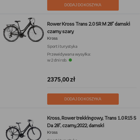
DODAJ DO KOSZYKA
Rower Kross Trans 2.0 SR M 28” damski
czarny szary
Kross
Sport i turystyka
Przewidywana wysyłka:
w 2 dni rob.
2375,00 zł
DODAJ DO KOSZYKA
Kross, Rower trekkingowy, Trans 1.0 R15 S
Da 28", czarny,2022, damski
Kross