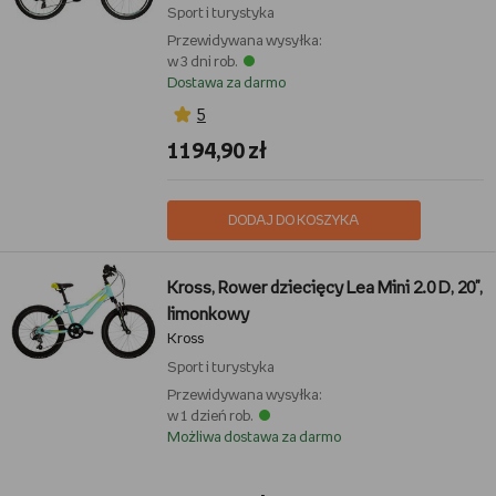
Sport i turystyka
Przewidywana wysyłka:
w 3 dni rob.
Dostawa za darmo
5
1194,90 zł
DODAJ DO KOSZYKA
Kross, Rower dziecięcy Lea Mini 2.0 D, 20",
limonkowy
Kross
Sport i turystyka
Przewidywana wysyłka:
w 1 dzień rob.
Możliwa dostawa za darmo