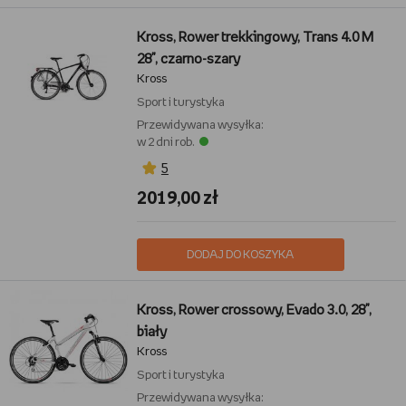
Kross, Rower trekkingowy, Trans 4.0 M
28", czarno-szary
Kross
Sport i turystyka
Przewidywana wysyłka:
w 2 dni rob.
5
2019,00 zł
DODAJ DO KOSZYKA
Kross, Rower crossowy, Evado 3.0, 28",
biały
Kross
Sport i turystyka
Przewidywana wysyłka: