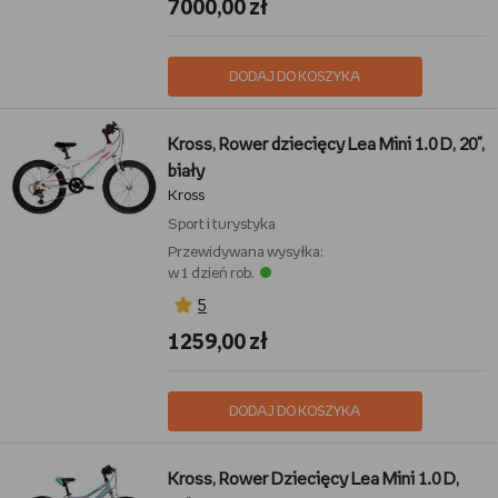
7000,00 zł
DODAJ DO KOSZYKA
Kross, Rower dziecięcy Lea Mini 1.0 D, 20",
biały
Kross
Sport i turystyka
Przewidywana wysyłka:
w 1 dzień rob.
5
1259,00 zł
DODAJ DO KOSZYKA
Kross, Rower Dziecięcy Lea Mini 1.0 D,