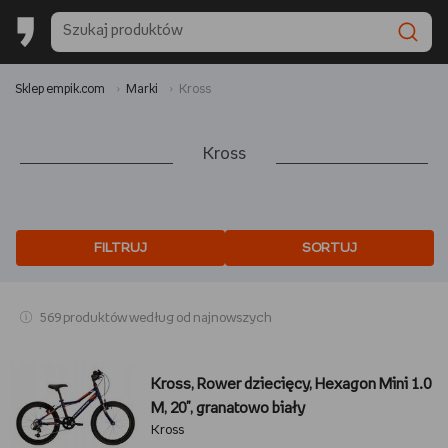
Sklep empik.com
Marki
Kross
Kross
FILTRUJ
SORTUJ
569 produktów według od najnowszych
Kross, Rower dziecięcy, Hexagon Mini 1.0
M, 20", granatowo biały
Kross