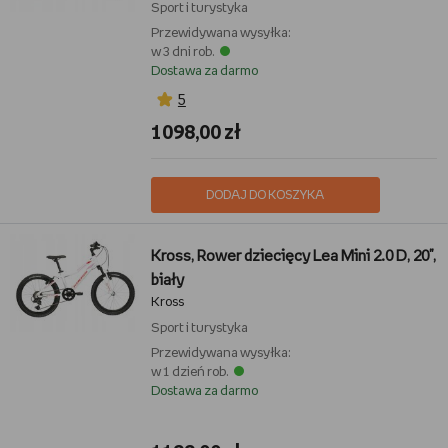
Sport i turystyka
Przewidywana wysyłka:
w 3 dni rob.
Dostawa za darmo
5
1098,00 zł
DODAJ DO KOSZYKA
Kross, Rower dziecięcy Lea Mini 2.0 D, 20",
biały
Kross
Sport i turystyka
Przewidywana wysyłka:
w 1 dzień rob.
Dostawa za darmo