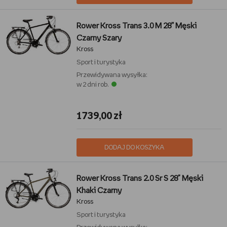
Rower Kross Trans 3.0 M 28” Męski
Czarny Szary
Kross
Sport i turystyka
Przewidywana wysyłka:
w 2 dni rob.
1739,00 zł
DODAJ DO KOSZYKA
Rower Kross Trans 2.0 Sr S 28" Męski
Khaki Czarny
Kross
Sport i turystyka