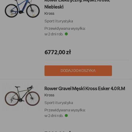
Rower Elektryczny, Męski, Kross,
Niebieski
Kross
Sport i turystyka
Przewidywana wysyłka:
w 2 dni rob.
6772,00 zł
DODAJ DO KOSZYKA
Rower Gravel Męski Kross Esker 4.0 R.M
Kross
Sport i turystyka
Przewidywana wysyłka:
w 2 dni rob.