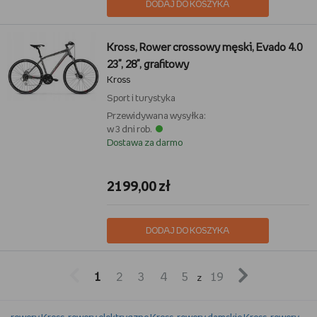
DODAJ DO KOSZYKA
Kross, Rower crossowy męski, Evado 4.0
23", 28", grafitowy
Kross
Sport i turystyka
Przewidywana wysyłka:
w 3 dni rob.
Dostawa za darmo
2199,00 zł
DODAJ DO KOSZYKA


1
2
3
4
5
19
z