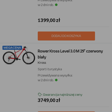
Przewidywana wysyłka:
w 2 dni rob.
1399,00 zł
DODAJ DO KOSZYKA
MEGACENA
Rower Kross Level 3.0 M 29" czerwony
biały
Kross
Sport i turystyka
Przewidywana wysyłka:
w 2 dni rob.
Gwarancja najniższej ceny
3749,00 zł