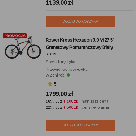
1139,00 zł
DODAJ DO KOSZYKA
PROMOCJA
Rower Kross Hexagon 3.0 M 27,5"
Granatowy Pomarańczowy Biały
Kross
Sport i turystyka
Przewidywana wysyłka:
w 2 dni rob.
5
1799,00 zł
1899,00 zł
(-100 zł)
- najniższa cena
2299,00 zł
(-500 zł)
- cena regularna
DODAJ DO KOSZYKA