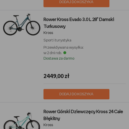
DODAJ DO KOSZYKA
Rower Kross Evado 3.0 L 28” Damski
Turkusowy
Kross
Sport i turystyka
Przewidywana wysyłka:
w 2 dni rob.
Dostawa za darmo
2449,00 zł
DODAJ DO KOSZYKA
Rower Górski Dziewczęcy Kross 24 Cale
Błękitny
Kross