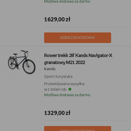
Możliwa dostawa za darmo
1629,00 zł
DODAJ DO KOSZYKA
Rower trekk 28' Kands Navigator-X
granatowy M21 2022
Kands
Sport i turystyka
Przewidywana wysyłka:
w 1 dzień rob.
Możliwa dostawa za darmo
1329,00 zł