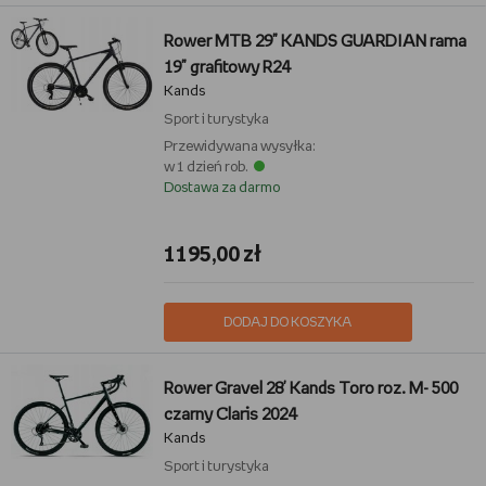
Rower MTB 29" KANDS GUARDIAN rama
19" grafitowy R24
Kands
Sport i turystyka
Przewidywana wysyłka:
w 1 dzień rob.
Dostawa za darmo
1195,00 zł
DODAJ DO KOSZYKA
Rower Gravel 28' Kands Toro roz. M- 500
czarny Claris 2024
Kands
Sport i turystyka