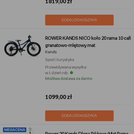
1819,00 zł
DODAJ DO KOSZYKA
ROWER KANDS NICO koło 20 rama 10 cali
granatowo-miętowy mat
Kands
Sport i turystyka
Przewidywana wysyłka:
w 1 dzień rob.
Możliwa dostawa za darmo
1099,00 zł
DODAJ DO KOSZYKA
MEGACENA