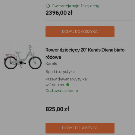
Gwarancja najniższej ceny
2396,00 zł
DODAJ DO KOSZYKA
Rower dziecięcy 20'' Kands Diana biało-
różowa
Kands
Sport i turystyka
Przewidywana wysyłka:
w 2 dni rob.
Dostawa za darmo
825,00 zł
DODAJ DO KOSZYKA