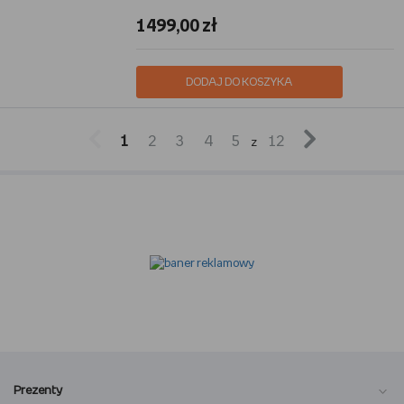
1499,00 zł
DODAJ DO KOSZYKA


1
2
3
4
5
12
z
Prezenty