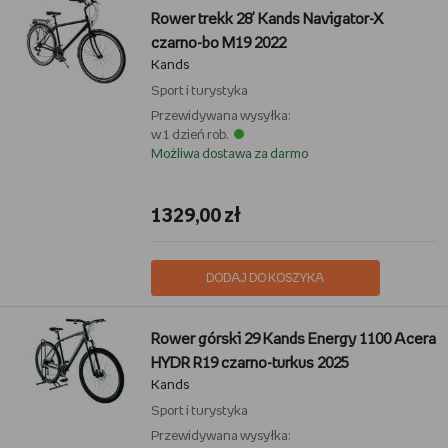
Rower trekk 28' Kands Navigator-X
czarno-bo M19 2022
Kands
Sport i turystyka
Przewidywana wysyłka:
w 1 dzień rob.
Możliwa dostawa za darmo
1329,00 zł
DODAJ DO KOSZYKA
Rower górski 29 Kands Energy 1100 Acera
HYDR R19 czarno-turkus 2025
Kands
Sport i turystyka
Przewidywana wysyłka: