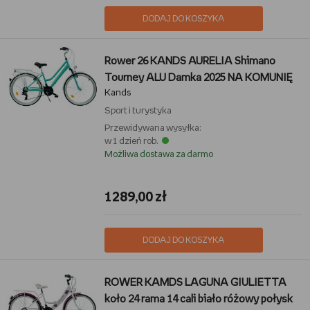
DODAJ DO KOSZYKA
Rower 26 KANDS AURELIA Shimano
Tourney ALU Damka 2025 NA KOMUNIĘ
Kands
Sport i turystyka
Przewidywana wysyłka:
w 1 dzień rob.
Możliwa dostawa za darmo
1289,00 zł
DODAJ DO KOSZYKA
ROWER KAMDS LAGUNA GIULIETTA
koło 24 rama 14 cali biało różowy połysk