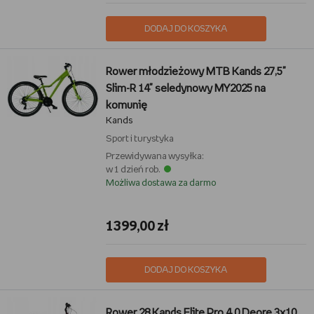
DODAJ DO KOSZYKA
Rower młodzieżowy MTB Kands 27,5"
Slim-R 14" seledynowy MY2025 na
komunię
Kands
Sport i turystyka
Przewidywana wysyłka:
w 1 dzień rob.
Możliwa dostawa za darmo
1399,00 zł
DODAJ DO KOSZYKA
Rower 28 Kands Elite Pro 4.0 Deore 3x10