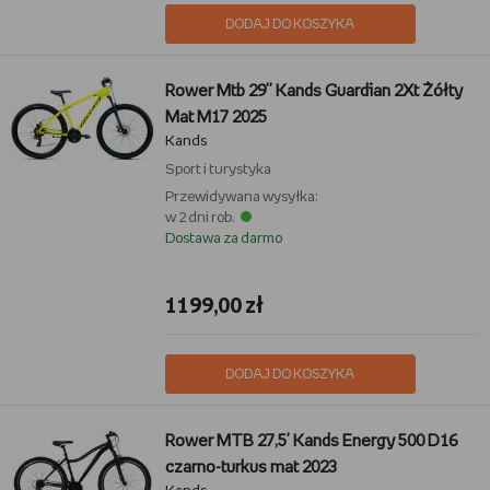
DODAJ DO KOSZYKA
Rower Mtb 29'' Kands Guardian 2Xt Żółty
Mat M17 2025
Kands
Sport i turystyka
Przewidywana wysyłka:
w 2 dni rob.
Dostawa za darmo
1199,00 zł
DODAJ DO KOSZYKA
Rower MTB 27,5' Kands Energy 500 D16
czarno-turkus mat 2023