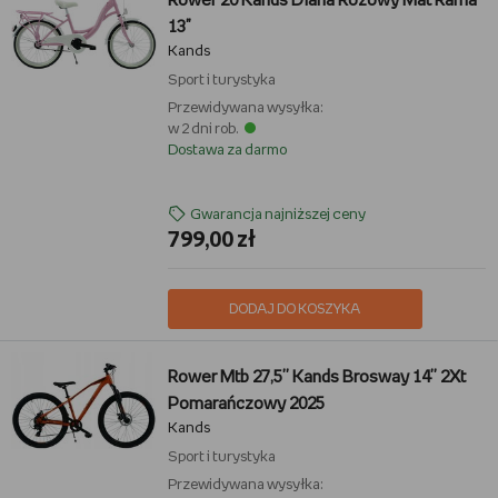
Rower 20 Kands Diana Różowy Mat Rama
13"
Kands
Sport i turystyka
Przewidywana wysyłka:
w 2 dni rob.
Dostawa za darmo
Gwarancja najniższej ceny
799,00 zł
DODAJ DO KOSZYKA
Rower Mtb 27,5'' Kands Brosway 14'' 2Xt
Pomarańczowy 2025
Kands
Sport i turystyka
Przewidywana wysyłka: