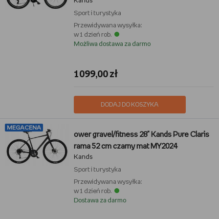
Kands
Sport i turystyka
Przewidywana wysyłka:
w 1 dzień rob.
Możliwa dostawa za darmo
1099,00 zł
DODAJ DO KOSZYKA
MEGACENA
ower gravel/fitness 28" Kands Pure Claris
rama 52 cm czarny mat MY2024
Kands
Sport i turystyka
Przewidywana wysyłka:
w 1 dzień rob.
Dostawa za darmo