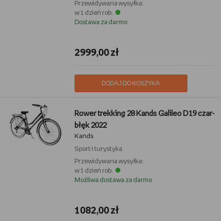
Przewidywana wysyłka:
w 1 dzień rob.
Dostawa za darmo
2999,00 zł
DODAJ DO KOSZYKA
Rower trekking 28 Kands Galileo D19 czar-
błęk 2022
Kands
Sport i turystyka
Przewidywana wysyłka:
w 1 dzień rob.
Możliwa dostawa za darmo
1082,00 zł