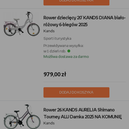
DODAJ DO KOSZYKA
Rower dziecięcy 20' KANDS DIANA biało-
różowy 6-biegów 2025
Kands
Sport i turystyka
Przewidywana wysyłka:
w 1 dzień rob.
Możliwa dostawa za darmo
979,00 zł
DODAJ DO KOSZYKA
Rower 26 KANDS AURELIA Shimano
Tourney ALU Damka 2025 NA KOMUNIĘ
Kands