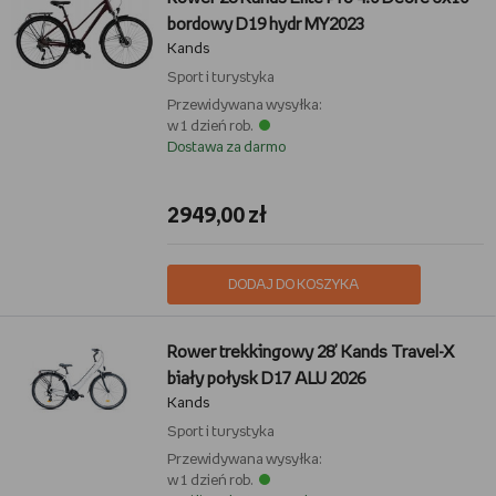
bordowy D19 hydr MY2023
Kands
Sport i turystyka
Przewidywana wysyłka:
w 1 dzień rob.
Dostawa za darmo
2949,00 zł
DODAJ DO KOSZYKA
Rower trekkingowy 28' Kands Travel-X
biały połysk D17 ALU 2026
Kands
Sport i turystyka
Przewidywana wysyłka:
w 1 dzień rob.