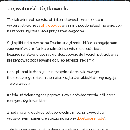
Formy płatności
Prywatność Użytkownika
Zwroty
Tak jak w innych serwisach internetowych, w empik.com
wykorzystywane są
pliki cookies
oraz inne podobne technologie, aby
Do 100 zł na pierwsze zakupy w aplikacji. Pobierz i
nasz portal był dla Ciebie przyjazny i wygodny.
korzystaj z kodów zniżkowych.
Reklamacje
Dowiedz się więcej
Są to pliki instalowane na Twoim urządzeniu, które pomagają nam
Regulamin empik.com
zapewnić ważne funkcjonalności serwisu, zadbać o jego
bezpieczeństwo, ulepszać go, dostosować do Twoich potrzeb oraz
prezentować dopasowane do Ciebie treści i reklamy.
Pozostałe Regulaminy Empiku
Poza plikami, które są nam niezbędne do prawidłowego
Polityka prywatności empik.com
i bezpiecznego działania serwisu - są także takie, które wymagają
Twojej zgody.
Informacje związane z Aktem o Usługach Cyfrowych i zgłaszaniem
Każda udzielona zgoda poprawi Twoje doświadczenia jeśli jesteś
produktów niebezpiecznych
naszym Użytkownikiem.
Zgoda na pliki cookies jest dobrowolna i można ją wycofać
Dostosuj zgody
w dowolnym momencie z poziomu strony „
Dostosuj zgody
”.
Polityka prywatności empik