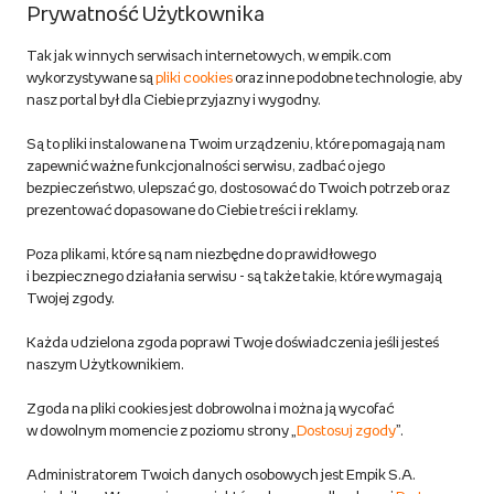
Nasze produkty
Prywatność Użytkownika
Kariera
Produkty używane i odnowione
Zostań Sprzedawcą
EmpikPlace (Marketplace)
Tak jak w innych serwisach internetowych, w empik.com
Partner Handlowy
wykorzystywane są
pliki cookies
oraz inne podobne technologie, aby
Śledź zamówienie
Outlet Empik
Pomoc dla Sprzedawców
nasz portal był dla Ciebie przyjazny i wygodny.
Empik dla biznesu
Wspieramy biblioteki
Twój schowek
Twoje konto
Są to pliki instalowane na Twoim urządzeniu, które pomagają nam
zapewnić ważne funkcjonalności serwisu, zadbać o jego
Pomoc
Karty prezentowe
Empik Selfpublishing
Biznes
bezpieczeństwo, ulepszać go, dostosować do Twoich potrzeb oraz
Produkty cyfrowe
prezentować dopasowane do Ciebie treści i reklamy.
Cennik dostawy
Ważne informacje
Zakupy hurtowe
Dostępne środki
Poza plikami, które są nam niezbędne do prawidłowego
i bezpiecznego działania serwisu - są także takie, które wymagają
Warunki dostawy
Twojej zgody.
Twój profil
Nasze projekty dofinansowane
Warunki dostawy do salonów Empik
Każda udzielona zgoda poprawi Twoje doświadczenia jeśli jesteś
ze środków Funduszy Europejskich
naszym Użytkownikiem.
Formy płatności
Zgoda na pliki cookies jest dobrowolna i można ją wycofać
w dowolnym momencie z poziomu strony „
Dostosuj zgody
”.
Zwroty
Do 100 zł na pierwsze zakupy w aplikacji. Pobierz i
Administratorem Twoich danych osobowych jest Empik S.A.