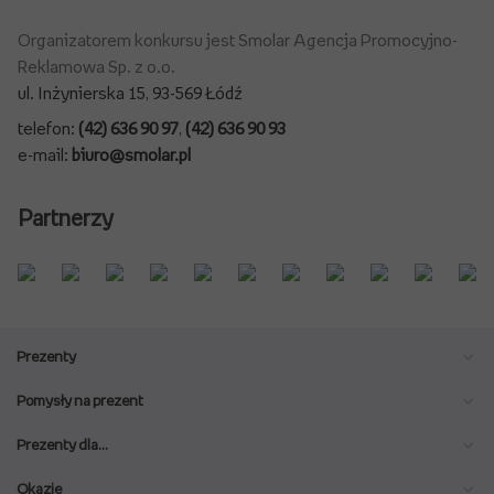
Organizatorem konkursu jest Smolar Agencja Promocyjno-
Reklamowa Sp. z o.o.
ul. Inżynierska 15, 93-569 Łódź
telefon:
(42) 636 90 97
,
(42) 636 90 93
e-mail:
biuro@smolar.pl
Partnerzy
Prezenty
Pomysły na prezent
Prezenty dla…
Okazje