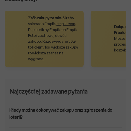
Zrób zakupy za min. 50 zł
w
salonach Empik,
empik.com
,
Dołącz d
Papiernik by Empik lub Empik
Free lub 
Foto
i zachowaj dowód
Możesz to
zakupu.
Każde wydane 50 zł
procesu 
to kolejny los: większe zakupy
koszyku 
to większa szansa na
wygraną.
Najczęściej zadawane pytania
Kiedy można dokonywać zakupu oraz zgłoszenia do
loterii?
Zakupu oraz zgłoszenia należy dokonać od godz. 09:00:00