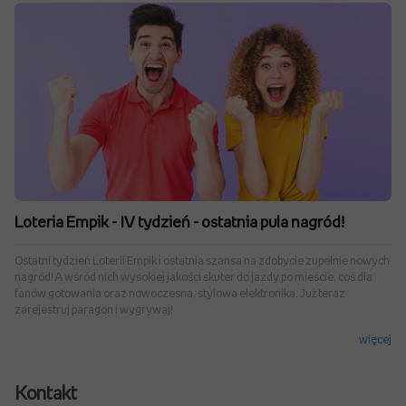
Loteria Empik - IV tydzień - ostatnia pula nagród!
Ostatni tydzień Loterii Empik i ostatnia szansa na zdobycie zupełnie nowych
nagród! A wśród nich wysokiej jakości skuter do jazdy po mieście, coś dla
fanów gotowania oraz nowoczesna, stylowa elektronika. Już teraz
zarejestruj paragon i wygrywaj!
więcej
Kontakt