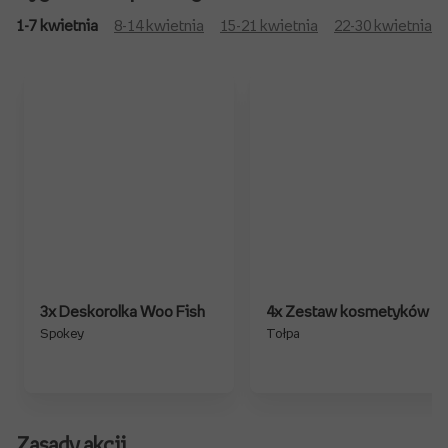
1-7 kwietnia
8-14 kwietnia
15-21 kwietnia
22-30 kwietnia
3x Deskorolka Woo Fish
4x Zestaw kosmetyków
Spokey
Tołpa
Zasady akcji