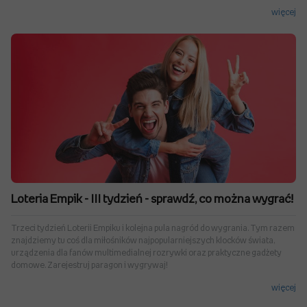
więcej
Loteria Empik - III tydzień - sprawdź, co można wygrać!
Trzeci tydzień Loterii Empiku i kolejna pula nagród do wygrania. Tym razem
znajdziemy tu coś dla miłośników najpopularniejszych klocków świata,
urządzenia dla fanów multimedialnej rozrywki oraz praktyczne gadżety
domowe. Zarejestruj paragon i wygrywaj!
więcej