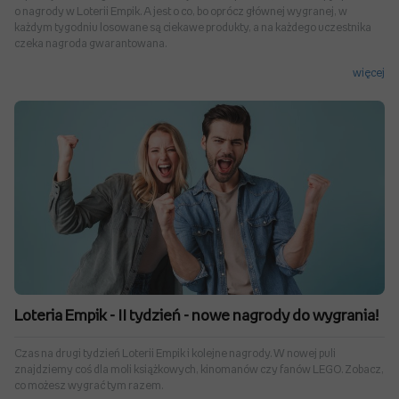
o nagrody w Loterii Empik. A jest o co, bo oprócz głównej wygranej, w
każdym tygodniu losowane są ciekawe produkty, a na każdego uczestnika
czeka nagroda gwarantowana.
więcej
Loteria Empik - II tydzień - nowe nagrody do wygrania!
Czas na drugi tydzień Loterii Empik i kolejne nagrody. W nowej puli
znajdziemy coś dla moli książkowych, kinomanów czy fanów LEGO. Zobacz,
co możesz wygrać tym razem.