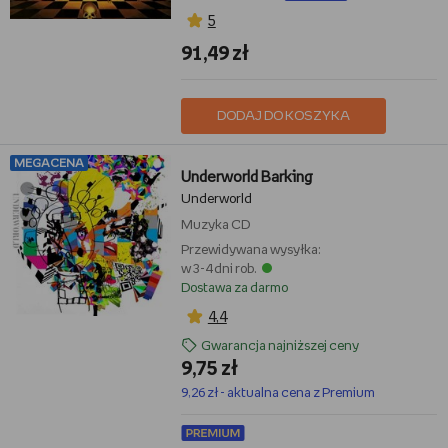
5
91,49 zł
DODAJ DO KOSZYKA
MEGACENA
Underworld Barking
Underworld
Muzyka
CD
Przewidywana wysyłka:
w 3-4 dni rob.
Dostawa za darmo
4,4
Gwarancja najniższej ceny
9,75 zł
9,26 zł - aktualna cena z Premium