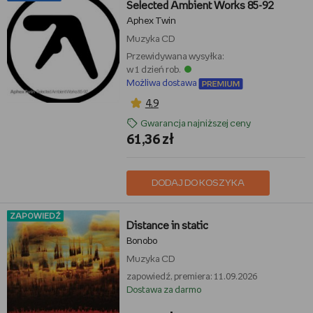
Selected Ambient Works 85-92
Aphex Twin
Muzyka
CD
Przewidywana wysyłka:
w 1 dzień rob.
Możliwa dostawa
4,9
Gwarancja najniższej ceny
61,36 zł
DODAJ DO KOSZYKA
ZAPOWIEDŹ
Distance in static
Bonobo
Muzyka
CD
zapowiedź, premiera: 11.09.2026
Dostawa za darmo