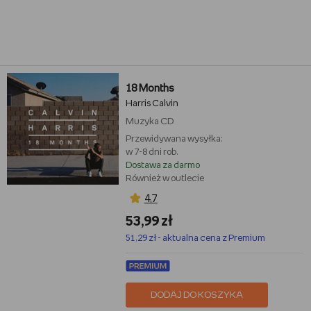
18 Months
Harris Calvin
Muzyka
CD
Przewidywana wysyłka:
w 7-8 dni rob.
Dostawa za darmo
Również w outlecie
4,7
53,99 zł
51,29 zł - aktualna cena z Premium
DODAJ DO KOSZYKA