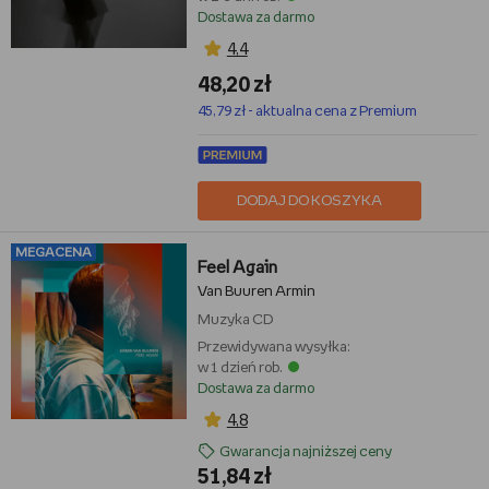
Dostawa za darmo
4,4
48,20 zł
45,79 zł - aktualna cena z Premium
DODAJ DO KOSZYKA
MEGACENA
Feel Again
Van Buuren Armin
Muzyka
CD
Przewidywana wysyłka:
w 1 dzień rob.
Dostawa za darmo
4,8
Gwarancja najniższej ceny
51,84 zł