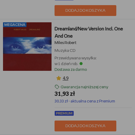
DODAJ DO KOSZYKA
MEGACENA
Dreamland/New Version Incl. One
And One
Miles Robert
Muzyka
CD
Przewidywana wysyłka:
w 1 dzień rob.
Dostawa za darmo
4,9
Gwarancja najniższej ceny
31,93 zł
30,33 zł - aktualna cena z Premium
DODAJ DO KOSZYKA