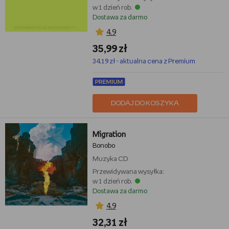
w 1 dzień rob.
Dostawa za darmo
4,9
35,99 zł
34,19 zł - aktualna cena z Premium
DODAJ DO KOSZYKA
Migration
Bonobo
Muzyka
CD
Przewidywana wysyłka:
w 1 dzień rob.
Dostawa za darmo
4,9
32,31 zł