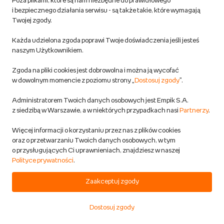
Poza plikami, które są nam niezbędne do prawidłowego
Witchcraft Alex
i bezpiecznego działania serwisu - są także takie, które wymagają
Muzyka
CD
Twojej zgody.
Przewidywana wysyłka:
w 1 dzień rob.
Każda udzielona zgoda poprawi Twoje doświadczenia jeśli jesteś
Dostawa za darmo
naszym Użytkownikiem.
5
Zgoda na pliki cookies jest dobrowolna i można ją wycofać
37,49 zł
w dowolnym momencie z poziomu strony „
Dostosuj zgody
”.
35,62 zł - aktualna cena z Premium
Administratorem Twoich danych osobowych jest Empik S.A.
z siedzibą w Warszawie, a w niektórych przypadkach nasi
Partnerzy
.
DODAJ DO KOSZYKA
Więcej informacji o korzystaniu przez nas z plików cookies
oraz o przetwarzaniu Twoich danych osobowych, w tym
o przysługujących Ci uprawnieniach, znajdziesz w naszej
Big Band Live (Limited Edition)
Polityce prywatności
.
Skalpel
Zaakceptuj zgody
Muzyka
CD
Przewidywana wysyłka:
w 1 dzień rob.
Dostosuj zgody
Dostawa za darmo
Start
Kategorie
Koszyk
Ulubione
Konto