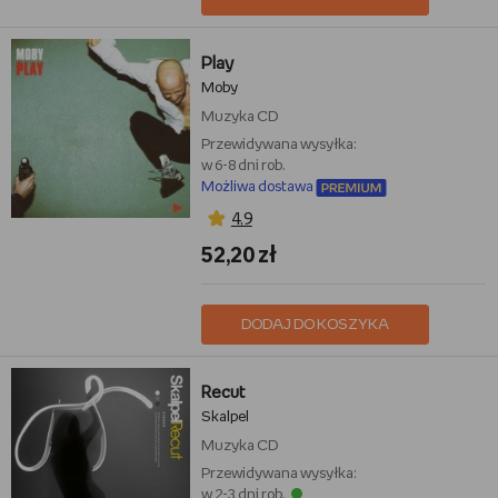
Play
Moby
Muzyka
CD
Przewidywana wysyłka:
w 6-8 dni rob.
Możliwa dostawa
4,9
52,20 zł
DODAJ DO KOSZYKA
Recut
Skalpel
Muzyka
CD
Przewidywana wysyłka:
w 2-3 dni rob.