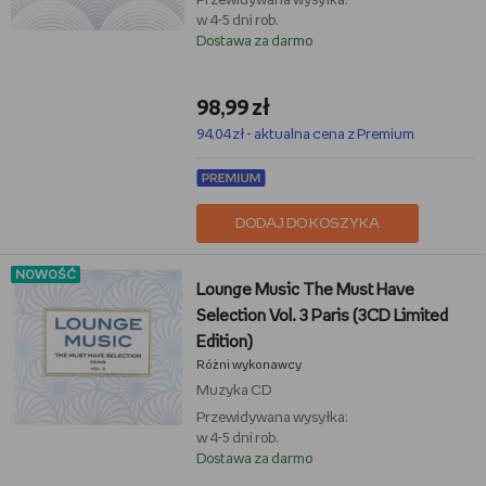
Przewidywana wysyłka:
w 4-5 dni rob.
Dostawa za darmo
98,99 zł
94,04 zł - aktualna cena z Premium
DODAJ DO KOSZYKA
NOWOŚĆ
Lounge Music The Must Have
Selection Vol. 3 Paris (3CD Limited
Edition)
Różni wykonawcy
Muzyka
CD
Przewidywana wysyłka:
w 4-5 dni rob.
Dostawa za darmo