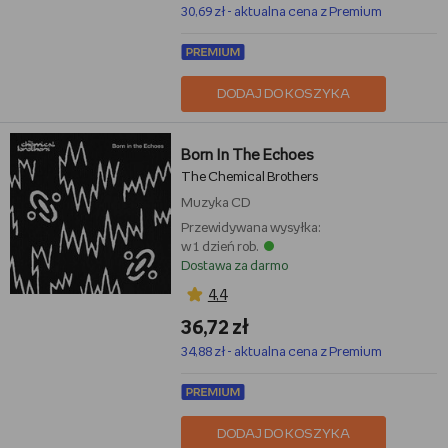
30,69 zł - aktualna cena z Premium
DODAJ DO KOSZYKA
Born In The Echoes
The Chemical Brothers
Muzyka
CD
Przewidywana wysyłka:
w 1 dzień rob.
Dostawa za darmo
4,4
36,72 zł
34,88 zł - aktualna cena z Premium
DODAJ DO KOSZYKA