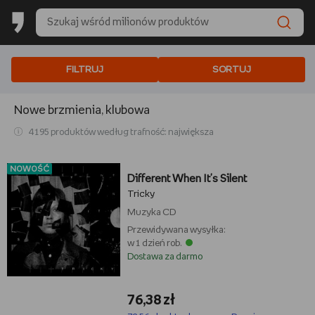
FILTRUJ
SORTUJ
Nowe brzmienia, klubowa
4 195 produktów według trafność: największa
NOWOŚĆ
Different When It's Silent
Tricky
Muzyka
CD
Przewidywana wysyłka:
w 1 dzień rob.
Dostawa za darmo
76,38 zł