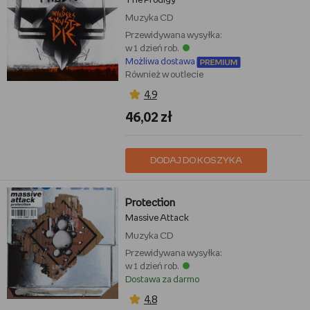
The Prodigy
Muzyka
CD
Przewidywana wysyłka:
w 1 dzień rob.
Możliwa dostawa
Również w outlecie
4,9
46,02 zł
DODAJ DO KOSZYKA
Protection
Massive Attack
Muzyka
CD
Przewidywana wysyłka:
w 1 dzień rob.
Dostawa za darmo
4,8