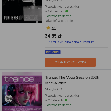
Muzyka
CD
Przewidywana wysyłka:
w 1 dzień rob.
Dostawa za darmo
Również w outlecie
4,9
34,85 zł
33,11 zł - aktualna cena z Premium
DODAJ DO KOSZYKA
Trance: The Vocal Session 2026
Various Artists
Muzyka
CD
Przewidywana wysyłka:
w 2-3 dni rob.
Dostawa za darmo