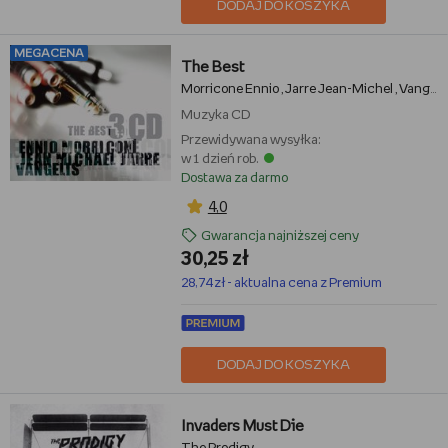
DODAJ DO KOSZYKA
MEGACENA
The Best
Morricone Ennio
Jarre Jean-Michel
Vangelis
,
,
Muzyka
CD
Przewidywana wysyłka:
w 1 dzień rob.
Dostawa za darmo
4,0
Gwarancja najniższej ceny
30,25 zł
28,74 zł - aktualna cena z Premium
DODAJ DO KOSZYKA
Invaders Must Die