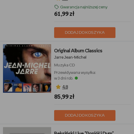
Gwarancja najniższej ceny
61,99 zł
DODAJ DO KOSZYKA
Original Album Classics
Jarre Jean-Michel
Muzyka
CD
Przewidywana wysyłka:
w 3 dni rob.
4,8
85,99 zł
DODAJ DO KOSZYKA
Beksiński.Live "Popiół i Dym"