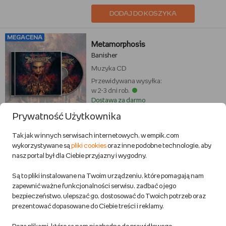
DODAJ DO KOSZYKA
MEGACENA
Metamorphosis
Banisher
Muzyka
CD
Przewidywana wysyłka:
w 2-3 dni rob.
Dostawa za darmo
Prywatność Użytkownika
49,84 zł
Tak jak w innych serwisach internetowych, w empik.com
47,35 zł - aktualna cena z Premium
wykorzystywane są
pliki cookies
oraz inne podobne technologie, aby
nasz portal był dla Ciebie przyjazny i wygodny.
Są to pliki instalowane na Twoim urządzeniu, które pomagają nam
DODAJ DO KOSZYKA
zapewnić ważne funkcjonalności serwisu, zadbać o jego
bezpieczeństwo, ulepszać go, dostosować do Twoich potrzeb oraz
prezentować dopasowane do Ciebie treści i reklamy.
MEGACENA
Blue Relax