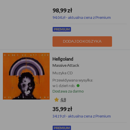
98,99 zł
94,04 zł - aktualna cena z Premium
DODAJ DO KOSZYKA
Heligoland
Massive Attack
Muzyka
CD
Przewidywana wysyłka:
w 1 dzień rob.
Dostawa za darmo
4,8
35,99 zł
34,19 zł - aktualna cena z Premium