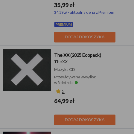
35,99 zł
34,19 zł - aktualna cena z Premium
DODAJ DO KOSZYKA
The XX (2025 Ecopack)
The XX
Muzyka
CD
Przewidywana wysyłka:
w 3 dni rob.
5
64,99 zł
DODAJ DO KOSZYKA