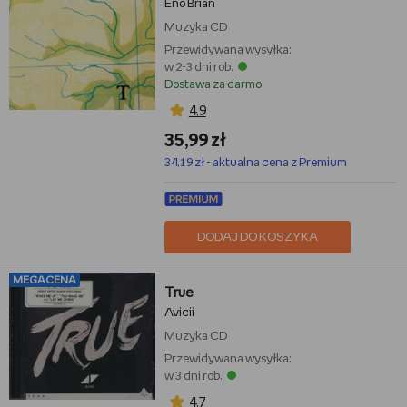
Eno Brian
Muzyka
CD
Przewidywana wysyłka:
w 2-3 dni rob.
Dostawa za darmo
4,9
35,99 zł
34,19 zł - aktualna cena z Premium
DODAJ DO KOSZYKA
MEGACENA
True
Avicii
Muzyka
CD
Przewidywana wysyłka:
w 3 dni rob.
4,7