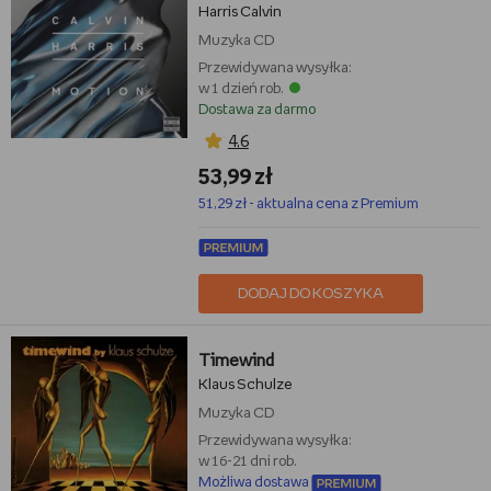
Harris Calvin
Muzyka
CD
Przewidywana wysyłka:
w 1 dzień rob.
Dostawa za darmo
4,6
53,99 zł
51,29 zł - aktualna cena z Premium
DODAJ DO KOSZYKA
Timewind
Klaus Schulze
Muzyka
CD
Przewidywana wysyłka:
w 16-21 dni rob.
Możliwa dostawa