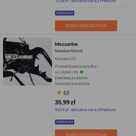
72,56 zł - aktualna cena z Premium
DODAJ DO KOSZYKA
Mezzanine
Massive Attack
Muzyka
CD
Przewidywana wysyłka:
w 1 dzień rob.
Dostawa za darmo
Również w outlecie
4,9
35,99 zł
34,19 zł - aktualna cena z Premium
DODAJ DO KOSZYKA