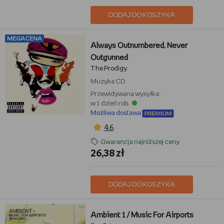
DODAJ DO KOSZYKA
MEGACENA
Always Outnumbered, Never
Outgunned
The Prodigy
Muzyka
CD
Przewidywana wysyłka:
w 1 dzień rob.
Możliwa dostawa
4,6
Gwarancja najniższej ceny
26,38 zł
DODAJ DO KOSZYKA
Ambient 1 / Music For Airports