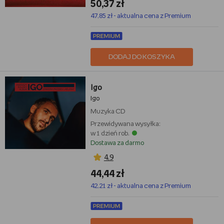
50,37 zł
47,85 zł - aktualna cena z Premium
DODAJ DO KOSZYKA
Igo
Igo
Muzyka
CD
Przewidywana wysyłka:
w 1 dzień rob.
Dostawa za darmo
4,9
44,44 zł
42,21 zł - aktualna cena z Premium