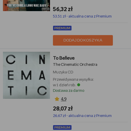
56,32 zł
53,51 zł - aktualna cena z Premium
DODAJ DO KOSZYKA
To Believe
The Cinematic Orchestra
Muzyka
CD
Przewidywana wysyłka:
w 1 dzień rob.
Dostawa za darmo
4,9
28,07 zł
26,67 zł - aktualna cena z Premium