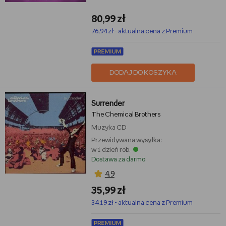
80,99 zł
76,94 zł - aktualna cena z Premium
DODAJ DO KOSZYKA
Surrender
The Chemical Brothers
Muzyka
CD
Przewidywana wysyłka:
w 1 dzień rob.
Dostawa za darmo
4,9
35,99 zł
34,19 zł - aktualna cena z Premium