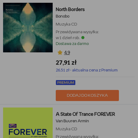
North Borders
Bonobo
Muzyka
CD
Przewidywana wysyłka:
w 1 dzień rob.
Dostawa za darmo
4,9
27,91 zł
26,51 zł - aktualna cena z Premium
DODAJ DO KOSZYKA
A State Of Trance FOREVER
Van Buuren Armin
Muzyka
CD
Przewidywana wysyłka: