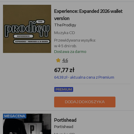
Experience: Expanded 2026 wallet
version
The Prodigy
Muzyka
CD
Przewidywana wysyłka:
w 4-5 dni rob.
Dostawa za darmo
4,6
67,77 zł
64,38 zł - aktualna cena z Premium
DODAJ DO KOSZYKA
MEGACENA
Portishead
Portishead