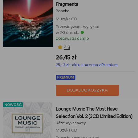
Fragments
Bonobo
Muzyka
CD
Przewidywana wysyłka:
w 2-3 dni rob.
Dostawa za darmo
4,8
26,45 zł
25,13 zł - aktualna cena z Premium
DODAJ DO KOSZYKA
NOWOŚĆ
Lounge Music The Must Have
Selection Vol. 2 (3CD Limited Edition)
Różni wykonawcy
Muzyka
CD