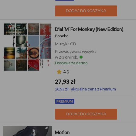
DODAJ DO KOSZYKA
Dial 'M' For Monkey (New Edition)
Bonobo
Muzyka
CD
Przewidywana wysyłka:
w 2-3 dni rob.
Dostawa za darmo
4,6
27,93 zł
26,53 zł - aktualna cena z Premium
DODAJ DO KOSZYKA
Motion