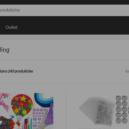
Outlet
ling
iono 247 produktów
So