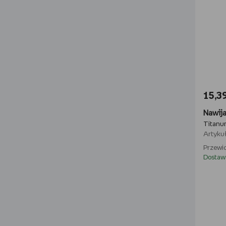
15,39
Titanu
Artykuł
Przewid
Dostaw