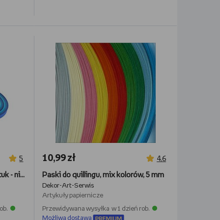
10,99 zł
5
4,6
Paski do quillingu 3mm 100 sztuk - niebieskie
Paski do quillingu, mix kolorów, 5 mm
Dekor-Art-Serwis
Artykuły papiernicze
ob.
Przewidywana wysyłka w 1 dzień rob.
Możliwa dostawa