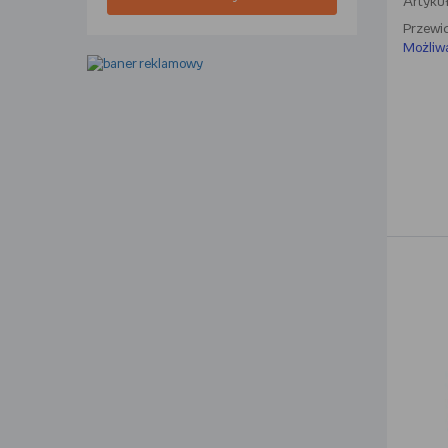
Artykuł
Przewid
Możliw