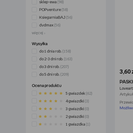
sklep-ewa
(98)
POPventure
(58)
KsiegarniaBAJ
(56)
dvdmax
(56)
więcej
Wysyłka
do 1 dnia rob.
(158)
do 2-3 dni rob.
(163)
do 3 dni rob.
(207)
3,60 
do 5 dni rob.
(209)
Ocena produktu
Loveart
5 gwiazdek
(62)
Artykuł
4 gwiazdki
(3)
Przewid
Możliw
3 gwiazdki
(0)
2 gwiazdki
(0)
1 gwiazdka
(1)