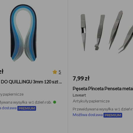
zł
5
7,99 zł
PASKI DO QUILLINGU 3mm 120 szt - odcienie niebieskiego
y papiernicze
Loveart
Artykuły papiernicze
ywana wysyłka w 1 dzień rob.
a dostawa
Przewidywana wysyłka w 1 dzień r
Możliwa dostawa