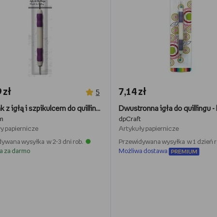
 zł
7,14 zł
5
Nawijak z igłą i szpikulcem do quillingu, 14 cm
Dwustronna igła do quillingu -
m
dpCraft
y papiernicze
Artykuły papiernicze
ywana wysyłka w 2-3 dni rob.
Przewidywana wysyłka w 1 dzień r
a za darmo
Możliwa dostawa