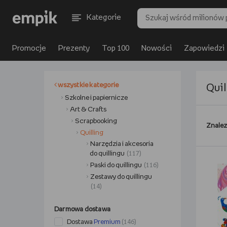
Kategorie
Promocje
Prezenty
Top 100
Nowości
Zapowiedzi
wszystkie kategorie
Quil
Szkolne i papiernicze
Art & Crafts
Scrapbooking
Znalez
Quilling
Narzędzia i akcesoria
do quillingu
(117)
Paski do quillingu
(116)
Zestawy do quillingu
(14)
Darmowa dostawa
Dostawa
Premium
(146)