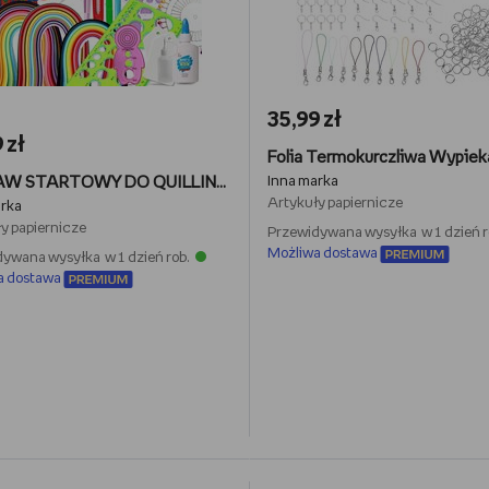
35,99 zł
 zł
ZESTAW STARTOWY DO QUILLINGU PASKI IGŁA SZABLONY PODSTAWOWE NARZĘDZIA DIY
Inna marka
Artykuły papiernicze
arka
y papiernicze
Przewidywana wysyłka w 1 dzień r
Możliwa dostawa
ywana wysyłka w 1 dzień rob.
a dostawa