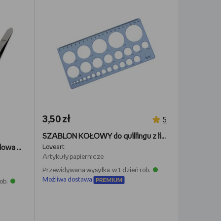
3,50 zł
5
SZABLON KOŁOWY do quillingu z linijką - Loveart
Pęseta Pinceta Penseta metalowa Quilling 4 sztuki
Loveart
Artykuły papiernicze
Przewidywana wysyłka w 1 dzień rob.
Możliwa dostawa
ob.