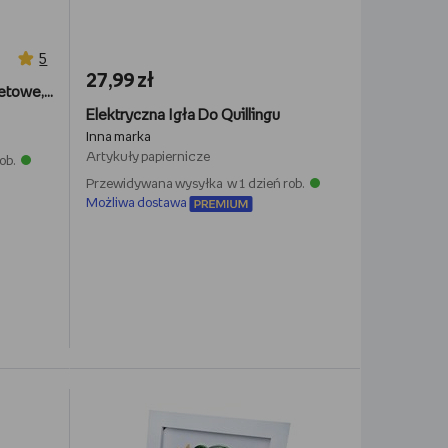
5
27,99 zł
Paski do quillingu, różowo-fioletowe, 3 mm, 100 sztuk
Elektryczna Igła Do Quillingu
Inna marka
Artykuły papiernicze
ob.
Przewidywana wysyłka w 1 dzień rob.
Możliwa dostawa