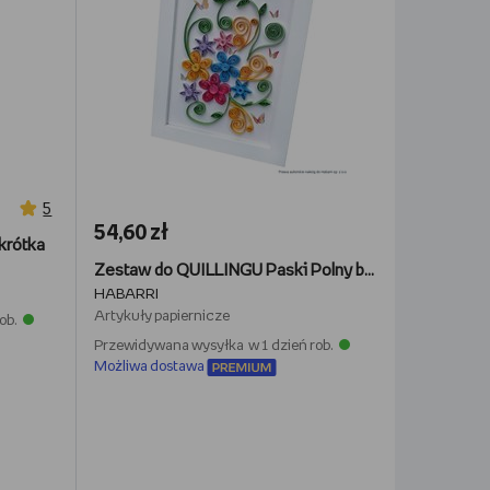
5
54,60 zł
 krótka
Zestaw do QUILLINGU Paski Polny bukiet Kwiaty kolorowe Obraz Krajobraz Reprodukcja
HABARRI
Artykuły papiernicze
ob.
Przewidywana wysyłka w 1 dzień rob.
Możliwa dostawa