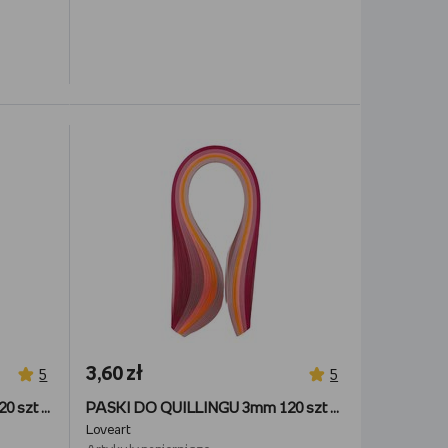
3,60 zł
5
5
PASKI DO QUILLINGU 3mm 120 szt - odcienie żółci i pomarańczu
PASKI DO QUILLINGU 3mm 120 szt - odcienie różu
Loveart