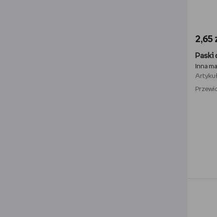
2,65 
Inna m
Artykuł
Przewid