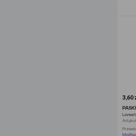
3,60 
Loveart
Artykuł
Przewid
Możliw