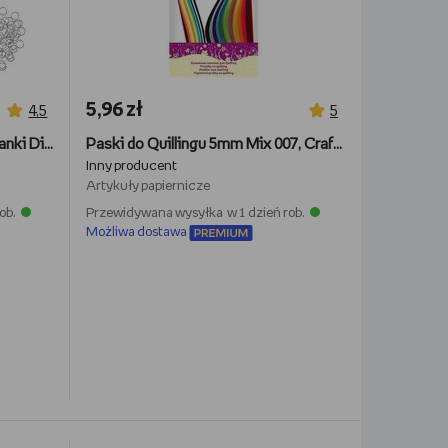
5,96 zł
4,5
5
Folia Termokurczliwa Wypiekanki Diy Prezent Dzieci
Paski do Quillingu 5mm Mix 007, Craft-Fun
Inny producent
Artykuły papiernicze
ob.
Przewidywana wysyłka w 1 dzień rob.
Możliwa dostawa