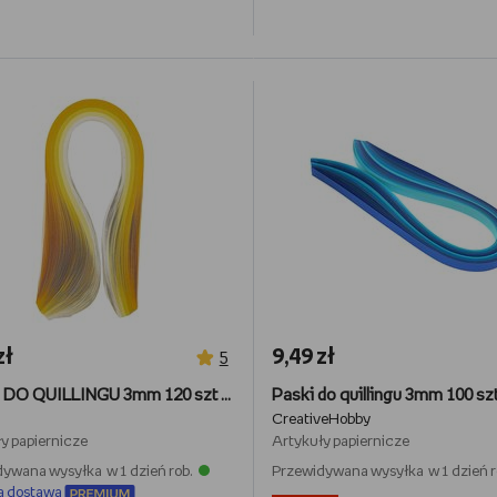
zł
9,49 zł
5
PASKI DO QUILLINGU 3mm 120 szt - odcienie żółci
CreativeHobby
y papiernicze
Artykuły papiernicze
ywana wysyłka w 1 dzień rob.
Przewidywana wysyłka w 1 dzień r
a dostawa