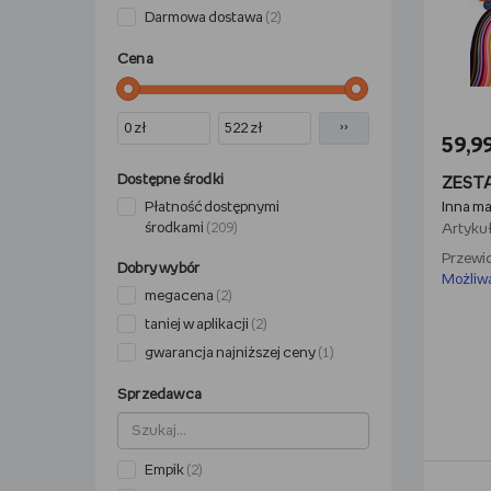
Darmowa dostawa
(2)
Cena
››
59,99
Dostępne środki
Płatność dostępnymi
Inna m
środkami
(209)
Artykuł
Przewid
Dobry wybór
Możliw
megacena
(2)
taniej w aplikacji
(2)
gwarancja najniższej ceny
(1)
Sprzedawca
Empik
(2)