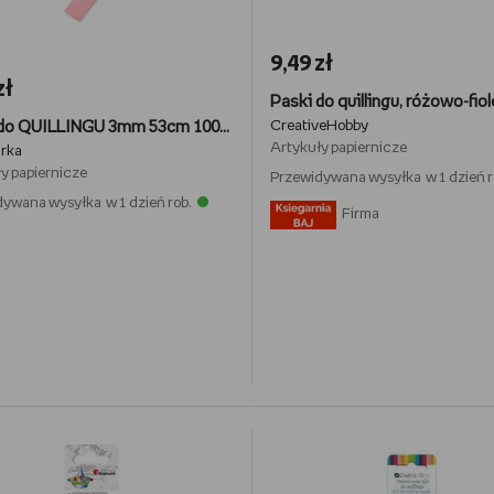
9,49 zł
zł
Paski do QUILLINGU 3mm 53cm 100szt QUILLING A-304
CreativeHobby
Artykuły papiernicze
arka
y papiernicze
Przewidywana wysyłka w 1 dzień r
ywana wysyłka w 1 dzień rob.
Firma