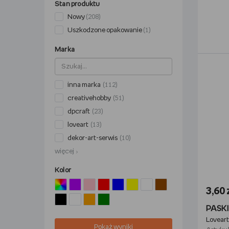
Stan produktu
Nowy
(208)
Uszkodzone opakowanie
(1)
Marka
inna marka
(112)
creativehobby
(51)
dpcraft
(23)
loveart
(13)
dekor-art-serwis
(10)
więcej
Kolor
3,60 
Loveart
Pokaż wyniki