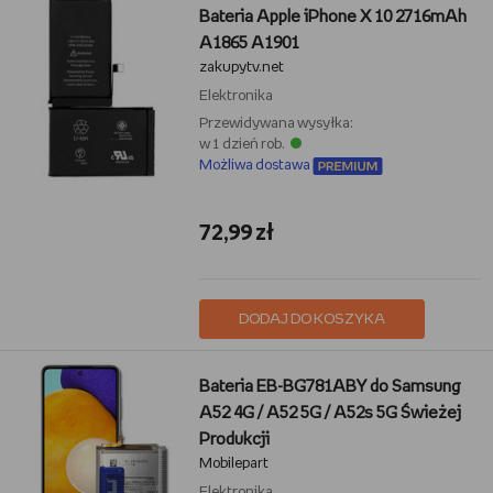
Bateria Apple iPhone X 10 2716mAh
A1865 A1901
zakupytv.net
Elektronika
Przewidywana wysyłka:
w 1 dzień rob.
Możliwa dostawa
72,99 zł
DODAJ DO KOSZYKA
Bateria EB-BG781ABY do Samsung
A52 4G / A52 5G / A52s 5G Świeżej
Produkcji
Mobilepart
Elektronika