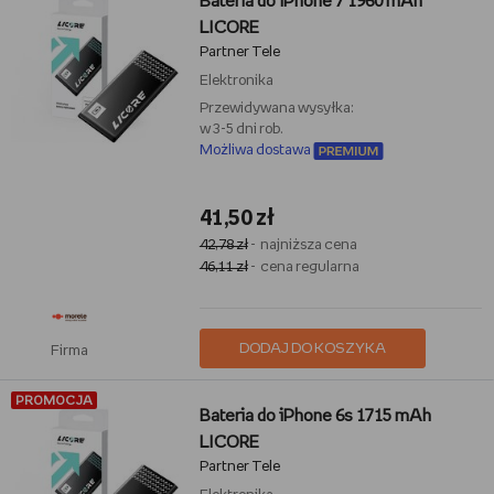
Bateria do iPhone 7 1960 mAh
LICORE
Partner Tele
Elektronika
Przewidywana wysyłka:
w 3-5 dni rob.
Możliwa dostawa
41,50 zł
42,78 zł
- najniższa cena
46,11 zł
- cena regularna
DODAJ DO KOSZYKA
Firma
PROMOCJA
Bateria do iPhone 6s 1715 mAh
LICORE
Partner Tele