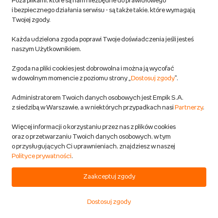
Poza plikami, które są nam niezbędne do prawidłowego
i bezpiecznego działania serwisu - są także takie, które wymagają
Twojej zgody.
DODAJ DO KOSZYKA
Każda udzielona zgoda poprawi Twoje doświadczenia jeśli jesteś
naszym Użytkownikiem.
Bateria do Apple iPhone 12 / 12 Pro
2815mAh
Zgoda na pliki cookies jest dobrowolna i można ją wycofać
Tradebit
w dowolnym momencie z poziomu strony „
Dostosuj zgody
”.
Elektronika
Administratorem Twoich danych osobowych jest Empik S.A.
Przewidywana wysyłka:
z siedzibą w Warszawie, a w niektórych przypadkach nasi
Partnerzy
.
w 1 dzień rob.
Dostawa za darmo
Więcej informacji o korzystaniu przez nas z plików cookies
oraz o przetwarzaniu Twoich danych osobowych, w tym
o przysługujących Ci uprawnieniach, znajdziesz w naszej
59,99 zł
Polityce prywatności
.
Zaakceptuj zgody
DODAJ DO KOSZYKA
Dostosuj zgody
Start
Kategorie
Koszyk
Ulubione
Konto
Bateria do Huawei Y7 2019 Świeżej