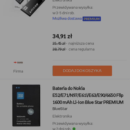
Elektronika
Przewidywana wysyłka:
w 3-5 dni rob.
Możliwa dostawa
34,91 zł
35,45 zł
- najniższa cena
38,79 zł
- cena regularna
DODAJ DO KOSZYKA
Firma
Bateria do Nokia
E52/E71/N97/E61i/E63/E90/6650 Flip
1600 mAh Li-Ion Blue Star PREMIUM
BlueStar
Elektronika
Przewidywana wysyłka:
w 2 dni rob.