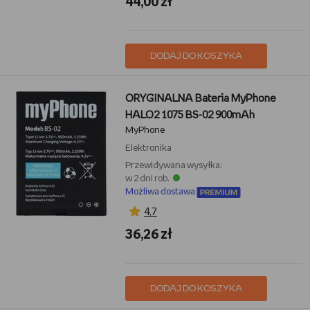
44,00 zł
DODAJ DO KOSZYKA
ORYGINALNA Bateria MyPhone
HALO2 1075 BS-02 900mAh
MyPhone
Elektronika
Przewidywana wysyłka:
w 2 dni rob.
Możliwa dostawa
4,7
36,26 zł
DODAJ DO KOSZYKA