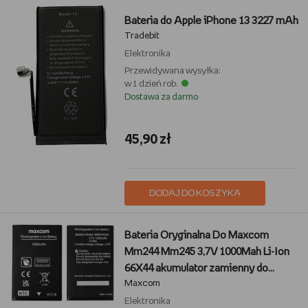
Bateria do Apple iPhone 13 3227 mAh
Tradebit
Elektronika
Przewidywana wysyłka:
w 1 dzień rob.
Dostawa za darmo
45,90 zł
DODAJ DO KOSZYKA
Bateria Oryginalna Do Maxcom
Mm244 Mm245 3,7V 1000Mah Li-Ion
66X44 akumulator zamienny do
Maxcom
MM244 Classic MM244 SE MM244L
Classic MM245 4G
Elektronika