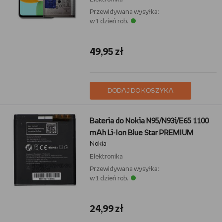
Przewidywana wysyłka:
w 1 dzień rob.
49,95 zł
DODAJ DO KOSZYKA
Bateria do Nokia N95/N93i/E65 1100
mAh Li-Ion Blue Star PREMIUM
Nokia
Elektronika
Przewidywana wysyłka:
w 1 dzień rob.
24,99 zł