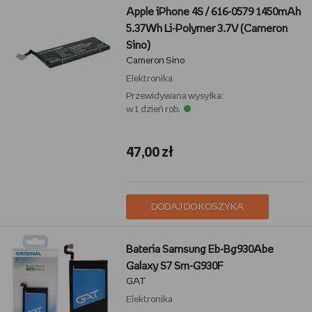
Apple iPhone 4S / 616-0579 1450mAh
5.37Wh Li-Polymer 3.7V (Cameron
Sino)
Cameron Sino
Elektronika
Przewidywana wysyłka:
w 1 dzień rob.
47,00 zł
DODAJ DO KOSZYKA
Bateria Samsung Eb-Bg930Abe
Galaxy S7 Sm-G930F
GAT
Elektronika