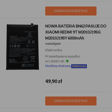
DODAJ DO KOSZYKA
NOWA BATERIA BN62 PASUJE DO
XIAOMI REDMI 9T M2010J19SG
M2010J19SY 6000mAh
nextelgsm
Elektronika
Przewidywana wysyłka:
w 1 dzień rob.
Możliwa dostawa
49,90 zł
DODAJ DO KOSZYKA