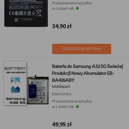
Przewidywana wysyłka:
w 1 dzień rob.
34,90 zł
DODAJ DO KOSZYKA
Bateria do Samsung A32 5G Świeżej
Produkcji Nowy Akumulator EB-
BA426ABY
Mobilepart
Elektronika
Przewidywana wysyłka:
w 1 dzień rob.
49,95 zł