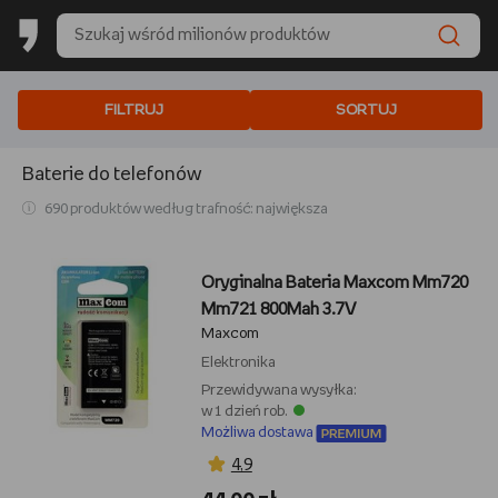
FILTRUJ
SORTUJ
Baterie do telefonów
690 produktów według trafność: największa
Oryginalna Bateria Maxcom Mm720
Mm721 800Mah 3.7V
Maxcom
Elektronika
Przewidywana wysyłka:
w 1 dzień rob.
Możliwa dostawa
4,9