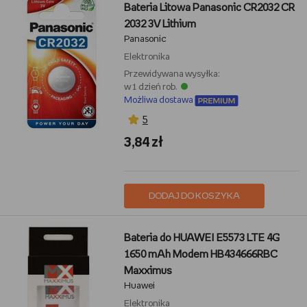
Bateria Litowa Panasonic CR2032 CR
2032 3V Lithium
Panasonic
Elektronika
Przewidywana wysyłka:
w 1 dzień rob.
Możliwa dostawa
5
3,84 zł
DODAJ DO KOSZYKA
Bateria do HUAWEI E5573 LTE 4G
1650 mAh Modem HB434666RBC
Maxximus
Huawei
Elektronika