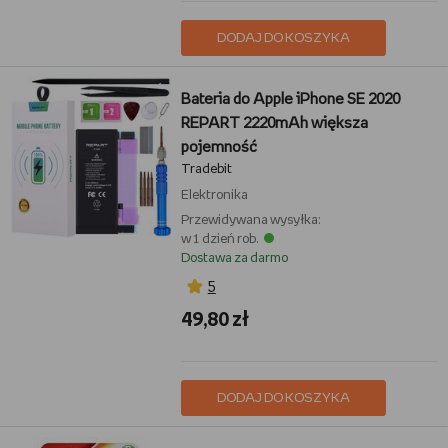
DODAJ DO KOSZYKA
Bateria do Apple iPhone SE 2020
REPART 2220mAh większa
pojemność
Tradebit
Elektronika
Przewidywana wysyłka:
w 1 dzień rob.
Dostawa za darmo
5
49,80 zł
DODAJ DO KOSZYKA