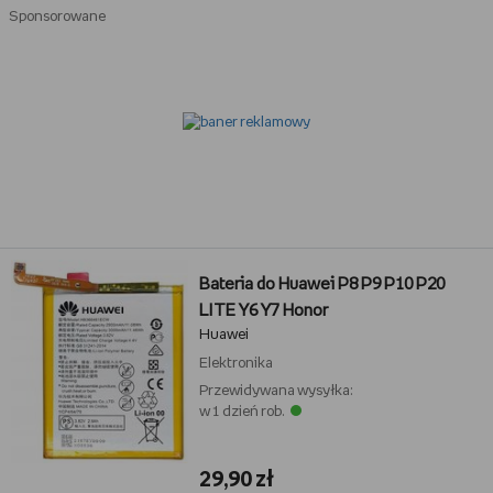
Sponsorowane
Bateria do Huawei P8 P9 P10 P20
LITE Y6 Y7 Honor
Huawei
Elektronika
Przewidywana wysyłka:
w 1 dzień rob.
29,90 zł