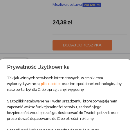
Możliwa dostawa
24,38 zł
DODAJ DO KOSZYKA
Bateria do Samsung A72 Świeżej
Prywatność Użytkownika
Produkcji Nowy Akumulator EB-
BA426ABY
Tak jak w innych serwisach internetowych, w empik.com
Mobilepart
wykorzystywane są
pliki cookies
oraz inne podobne technologie, aby
nasz portal był dla Ciebie przyjazny i wygodny.
Elektronika
Przewidywana wysyłka:
Są to pliki instalowane na Twoim urządzeniu, które pomagają nam
w 1 dzień rob.
zapewnić ważne funkcjonalności serwisu, zadbać o jego
bezpieczeństwo, ulepszać go, dostosować do Twoich potrzeb oraz
prezentować dopasowane do Ciebie treści i reklamy.
49,95 zł