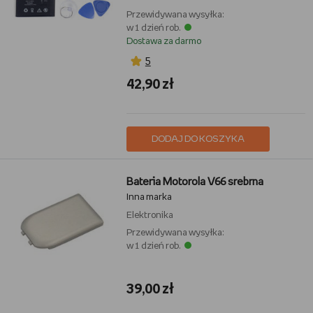
Przewidywana wysyłka:
w 1 dzień rob.
Dostawa za darmo
5
42,90 zł
DODAJ DO KOSZYKA
Bateria Motorola V66 srebrna
Inna marka
Elektronika
Przewidywana wysyłka:
w 1 dzień rob.
39,00 zł