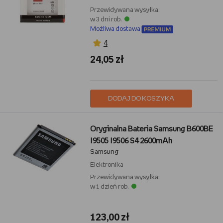
Przewidywana wysyłka:
w 3 dni rob.
Możliwa dostawa
4
24,05 zł
DODAJ DO KOSZYKA
Oryginalna Bateria Samsung B600BE
I9505 I9506 S4 2600mAh
Samsung
Elektronika
Przewidywana wysyłka:
w 1 dzień rob.
123,00 zł