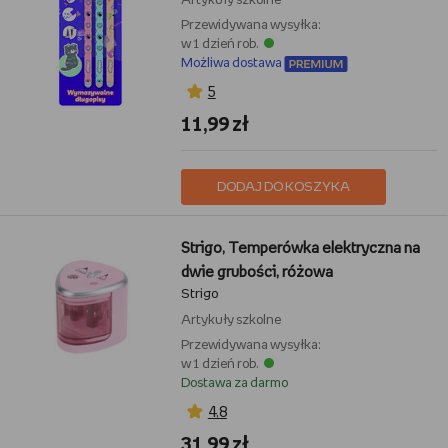
Artykuły szkolne
Przewidywana wysyłka:
w 1 dzień rob.
Możliwa dostawa
5
11,99 zł
DODAJ DO KOSZYKA
Strigo, Temperówka elektryczna na
dwie grubości, różowa
Strigo
Artykuły szkolne
Przewidywana wysyłka:
w 1 dzień rob.
Dostawa za darmo
4,8
31,99 zł