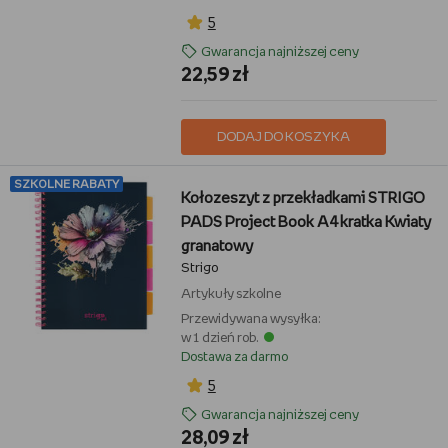
5
Gwarancja najniższej ceny
22,59 zł
DODAJ DO KOSZYKA
SZKOLNE RABATY
Kołozeszyt z przekładkami STRIGO
PADS Project Book A4 kratka Kwiaty
granatowy
Strigo
Artykuły szkolne
Przewidywana wysyłka:
w 1 dzień rob.
Dostawa za darmo
5
Gwarancja najniższej ceny
28,09 zł