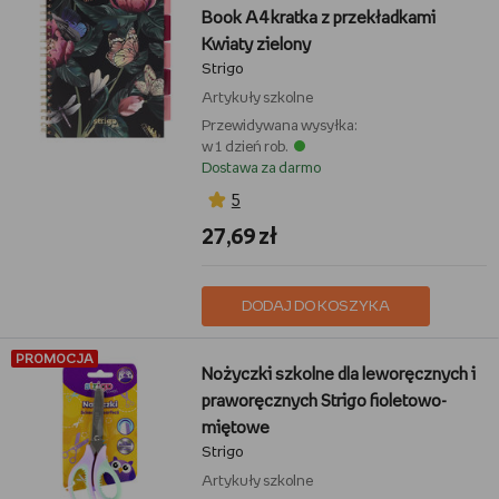
Book A4 kratka z przekładkami
Kwiaty zielony
Strigo
Artykuły szkolne
Przewidywana wysyłka:
w 1 dzień rob.
Dostawa za darmo
5
27,69 zł
DODAJ DO KOSZYKA
PROMOCJA
Nożyczki szkolne dla leworęcznych i
praworęcznych Strigo fioletowo-
miętowe
Strigo
Artykuły szkolne