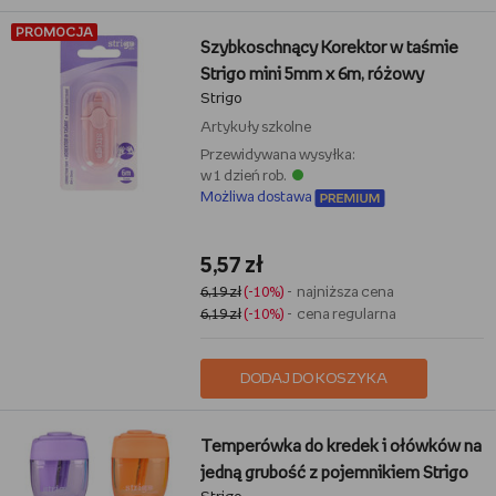
PROMOCJA
Szybkoschnący Korektor w taśmie
Strigo mini 5mm x 6m, różowy
Strigo
Artykuły szkolne
Przewidywana wysyłka:
w 1 dzień rob.
Możliwa dostawa
5,57 zł
6,19 zł
(-10%)
- najniższa cena
6,19 zł
(-10%)
- cena regularna
DODAJ DO KOSZYKA
Temperówka do kredek i ołówków na
jedną grubość z pojemnikiem Strigo