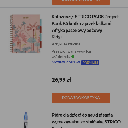
Kołozeszyt STRIGO PADS Project
Book B5 kratka z przekładkami
Afryka pastelowy beżowy
Strigo
Artykuły szkolne
Przewidywana wysyłka:
w 2 dni rob.
Możliwa dostawa
26,99 zł
DODAJ DO KOSZYKA
Pióro dla dzieci do nauki pisania,
wymazywalne ze stalówką STRIGO