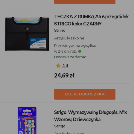
TECZKA Z GUMKĄ A5 6 przegródek
STRIGO kolor CZARNY
Strigo
Artykuły szkolne
Przewidywana wysyłka:
w 2-3 dni rob.
Dostawa za darmo
4,4
24,69 zł
DODAJ DO KOSZYKA
Strigo, Wymazywalny Długopis, Mix
Wzorów, Dziewczynka
Strigo