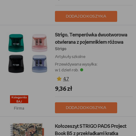
DODAJ DO KOSZYKA
Strigo, Temperówka dwuotworowa
otwierana z pojemnikiem różowa
Strigo
Artykuły szkolne
Przewidywana wysyłka:
w 1 dzień rob.
4,7
9,36 zł
DODAJ DO KOSZYKA
Firma
Kołozeszyt STRIGO PADS Project
Book B5 z przekładkami kratka