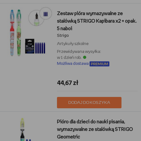
Zestaw pióra wymazywalne ze
stalówką STRIGO Kapibara x2 + opak.
5 naboi
Strigo
Artykuły szkolne
Przewidywana wysyłka:
w 1 dzień rob.
Możliwa dostawa
44,67 zł
DODAJ DO KOSZYKA
Pióro dla dzieci do nauki pisania,
wymazywalne ze stalówką STRIGO
Geometric