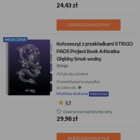
24,43 zł
DODAJ DO KOSZYKA
MEGACENA
Kołozeszyt z przekładkami STRIGO
PADS Project Book A4 kratka
Głębiny Smok wodny
Strigo
Artykuły szkolne
Przewidywana wysyłka:
w 2 dni rob.
Możliwa dostawa
4,9
Gwarancja najniższej ceny
29,98 zł
DODAJ DO KOSZYKA