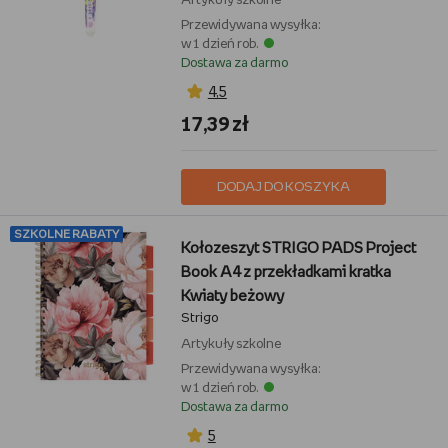
Artykuły szkolne
Przewidywana wysyłka:
w 1 dzień rob.
Dostawa za darmo
4,5
17,39 zł
DODAJ DO KOSZYKA
SZKOLNE RABATY
Kołozeszyt STRIGO PADS Project
Book A4 z przekładkami kratka
Kwiaty beżowy
Strigo
Artykuły szkolne
Przewidywana wysyłka:
w 1 dzień rob.
Dostawa za darmo
5