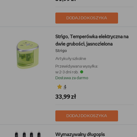
DODAJ DO KOSZYKA
Strigo, Temperówka elektryczna na
dwie grubości, jasnozielona
Strigo
Artykuły szkolne
Przewidywana wysyłka:
w 2-3 dni rob.
Dostawa za darmo
4
33,99 zł
DODAJ DO KOSZYKA
Wymazywalny długopis