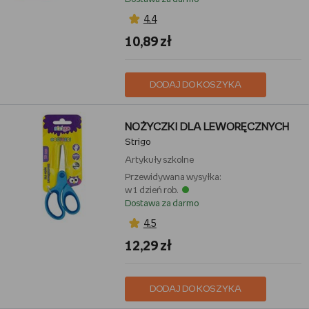
4,4
10,89 zł
DODAJ DO KOSZYKA
NOŻYCZKI DLA LEWORĘCZNYCH
Strigo
Artykuły szkolne
Przewidywana wysyłka:
w 1 dzień rob.
Dostawa za darmo
4,5
12,29 zł
DODAJ DO KOSZYKA