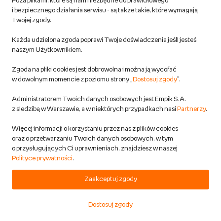
Poza plikami, które są nam niezbędne do prawidłowego
i bezpiecznego działania serwisu - są także takie, które wymagają
Twojej zgody.
DODAJ DO KOSZYKA
Każda udzielona zgoda poprawi Twoje doświadczenia jeśli jesteś
PROMOCJA
naszym Użytkownikiem.
Nożyczki szkolne dla leworęcznych i
praworęcznych Strigo niebiesko-
Zgoda na pliki cookies jest dobrowolna i można ją wycofać
szare
w dowolnym momencie z poziomu strony „
Dostosuj zgody
”.
Strigo
Artykuły szkolne
Administratorem Twoich danych osobowych jest Empik S.A.
z siedzibą w Warszawie, a w niektórych przypadkach nasi
Partnerzy
.
Przewidywana wysyłka:
w 1 dzień rob.
Więcej informacji o korzystaniu przez nas z plików cookies
Możliwa dostawa
oraz o przetwarzaniu Twoich danych osobowych, w tym
o przysługujących Ci uprawnieniach, znajdziesz w naszej
Polityce prywatności
.
7,64 zł
8,49 zł
(-10%)
- najniższa cena
Zaakceptuj zgody
8,49 zł
(-10%)
- cena regularna
Dostosuj zgody
DODAJ DO KOSZYKA
Start
Kategorie
Koszyk
Ulubione
Konto