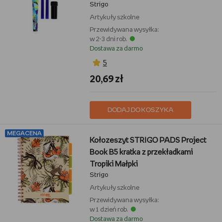
Strigo
Artykuły szkolne
Przewidywana wysyłka:
w 2-3 dni rob.
Dostawa za darmo
5
20,69 zł
DODAJ DO KOSZYKA
MEGACENA
Kołozeszyt STRIGO PADS Project
Book B5 kratka z przekładkami
Tropiki Małpki
Strigo
Artykuły szkolne
Przewidywana wysyłka:
w 1 dzień rob.
Dostawa za darmo