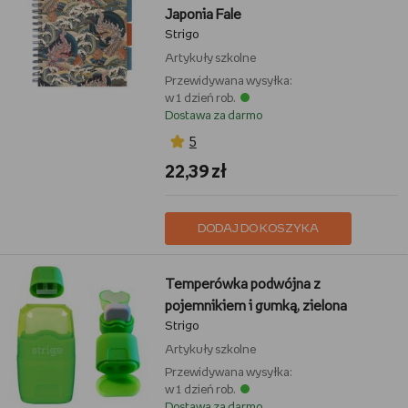
Japonia Fale
Strigo
Artykuły szkolne
Przewidywana wysyłka:
w 1 dzień rob.
Dostawa za darmo
5
22,39 zł
DODAJ DO KOSZYKA
Temperówka podwójna z
pojemnikiem i gumką, zielona
Strigo
Artykuły szkolne
Przewidywana wysyłka:
w 1 dzień rob.
Dostawa za darmo