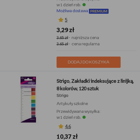
w 1 dzień rob.
Możliwa dostawa
5
3,29 zł
3,65 zł
- najniższa cena
3,65 zł
- cena regularna
DODAJ DO KOSZYKA
Strigo, Zakładki indeksujące z linijką,
8 kolorów, 120 sztuk
Strigo
Artykuły szkolne
Przewidywana wysyłka:
w 1 dzień rob.
4,6
10,37 zł