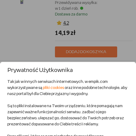
Przewidywana wysyłka:
w 1 dzień rob.
Dostawa za darmo
4,2
14,19 zł
DODAJ DO KOSZYKA
SZKOLNE RABATY
Prywatność Użytkownika
Kołozeszyt STRIGO PADS Project
Book B5 kratka Gwiazdy
Tak jak w innych serwisach internetowych, w empik.com
Strigo
wykorzystywane są
pliki cookies
oraz inne podobne technologie, aby
Artykuły szkolne
nasz portal był dla Ciebie przyjazny i wygodny.
Przewidywana wysyłka:
w 1 dzień rob.
Są to pliki instalowane na Twoim urządzeniu, które pomagają nam
Dostawa za darmo
zapewnić ważne funkcjonalności serwisu, zadbać o jego
bezpieczeństwo, ulepszać go, dostosować do Twoich potrzeb oraz
4,5
prezentować dopasowane do Ciebie treści i reklamy.
23,29 zł