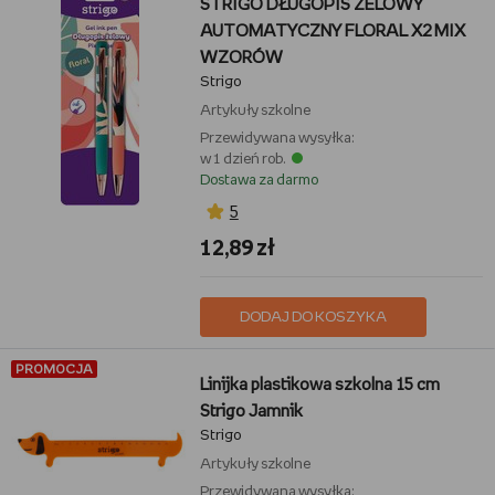
STRIGO DŁUGOPIS ŻELOWY
AUTOMATYCZNY FLORAL X2 MIX
WZORÓW
Strigo
Artykuły szkolne
Przewidywana wysyłka:
w 1 dzień rob.
Dostawa za darmo
5
12,89 zł
DODAJ DO KOSZYKA
PROMOCJA
Linijka plastikowa szkolna 15 cm
Strigo Jamnik
Strigo
Artykuły szkolne
Przewidywana wysyłka: