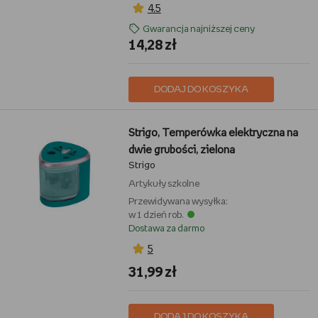
4,5
Gwarancja najniższej ceny
14,28 zł
DODAJ DO KOSZYKA
Strigo, Temperówka elektryczna na
dwie grubości, zielona
Strigo
Artykuły szkolne
Przewidywana wysyłka:
w 1 dzień rob.
Dostawa za darmo
5
31,99 zł
DODAJ DO KOSZYKA