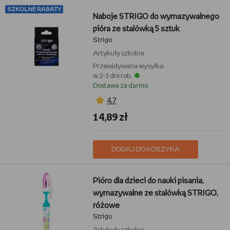
SZKOLNE RABATY
Naboje STRIGO do wymazywalnego
pióra ze stalówką 5 sztuk
Strigo
Artykuły szkolne
Przewidywana wysyłka:
w 2-3 dni rob.
Dostawa za darmo
4,7
14,89 zł
DODAJ DO KOSZYKA
Pióro dla dzieci do nauki pisania,
wymazywalne ze stalówką STRIGO,
różowe
Strigo