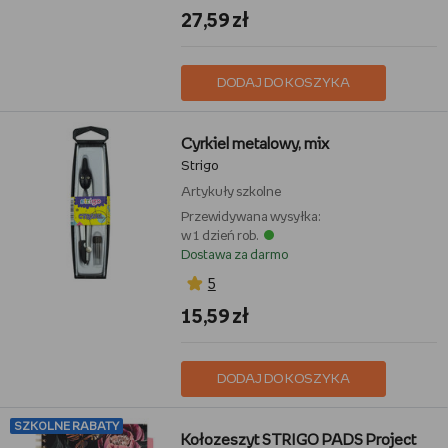
27,59 zł
DODAJ DO KOSZYKA
Cyrkiel metalowy, mix
Strigo
Artykuły szkolne
Przewidywana wysyłka:
w 1 dzień rob.
Dostawa za darmo
5
15,59 zł
DODAJ DO KOSZYKA
SZKOLNE RABATY
Kołozeszyt STRIGO PADS Project