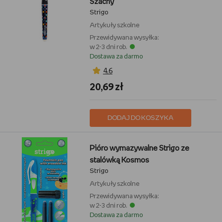
Szachy
Strigo
Artykuły szkolne
Przewidywana wysyłka:
w 2-3 dni rob.
Dostawa za darmo
4,6
20,69 zł
DODAJ DO KOSZYKA
Pióro wymazywalne Strigo ze
stalówką Kosmos
Strigo
Artykuły szkolne
Przewidywana wysyłka:
w 2-3 dni rob.
Dostawa za darmo