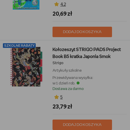
4,2
20,69 zł
DODAJ DO KOSZYKA
SZKOLNE RABATY
Kołozeszyt STRIGO PADS Project
Book B5 kratka Japonia Smok
Strigo
Artykuły szkolne
Przewidywana wysyłka:
w 1 dzień rob.
Dostawa za darmo
5
23,79 zł
DODAJ DO KOSZYKA