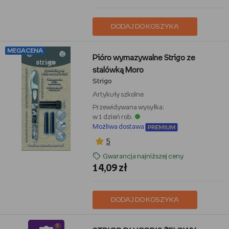
DODAJ DO KOSZYKA
MEGACENA
Pióro wymazywalne Strigo ze
stalówką Moro
Strigo
Artykuły szkolne
Przewidywana wysyłka:
w 1 dzień rob.
Możliwa dostawa
5
Gwarancja najniższej ceny
14,09 zł
DODAJ DO KOSZYKA