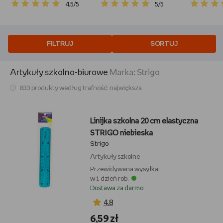
Granatowy, Format
Granatow
4.5/5
5/5
A5, Kratka, 96
A5, Kratk
Kartek
Kartek
FILTRUJ
SORTUJ
Artykuły szkolno-biurowe
marka:
strigo
833 produkty według trafność: największa
Linijka szkolna 20 cm elastyczna
STRIGO niebieska
Strigo
Artykuły szkolne
Przewidywana wysyłka:
w 1 dzień rob.
Dostawa za darmo
4,8
6,59 zł