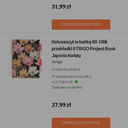
31,99 zł
DODAJ DO KOSZYKA
Kołozeszyt w kartkę B5 100k
przekładki STRIGO Project Book
Japonia Kwiaty
Strigo
Artykuły szkolne
Przewidywana wysyłka:
w 2-3 dni rob.
Dostawa za darmo
27,99 zł
DODAJ DO KOSZYKA