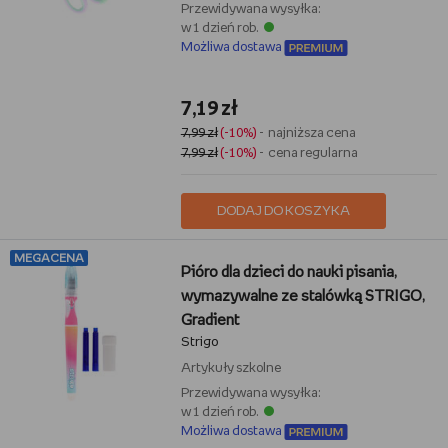
Przewidywana wysyłka:
w 1 dzień rob.
Możliwa dostawa
7,19 zł
7,99 zł
(-10%)
- najniższa cena
7,99 zł
(-10%)
- cena regularna
DODAJ DO KOSZYKA
MEGACENA
Pióro dla dzieci do nauki pisania,
wymazywalne ze stalówką STRIGO,
Gradient
Strigo
Artykuły szkolne
Przewidywana wysyłka:
w 1 dzień rob.
Możliwa dostawa