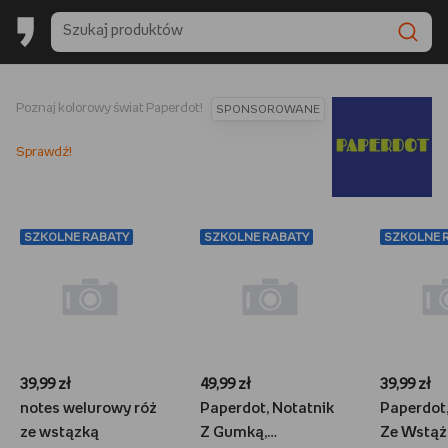
Poznaj kolorowy świat Paperdot!
SPONSOROWANE
Sprawdź!
SZKOLNE RABATY
SZKOLNE RABATY
SZKOLNE 
39,99 zł
49,99 zł
39,99 zł
notes welurowy róż
Paperdot, Notatnik
Paperdot,
ze wstązką
Z Gumką,
Ze Wstąż