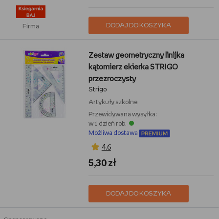
DODAJ DO KOSZYKA
Firma
Zestaw geometryczny linijka
kątomierz ekierka STRIGO
przezroczysty
Strigo
Artykuły szkolne
Przewidywana wysyłka:
w 1 dzień rob.
Możliwa dostawa
4,6
5,30 zł
DODAJ DO KOSZYKA