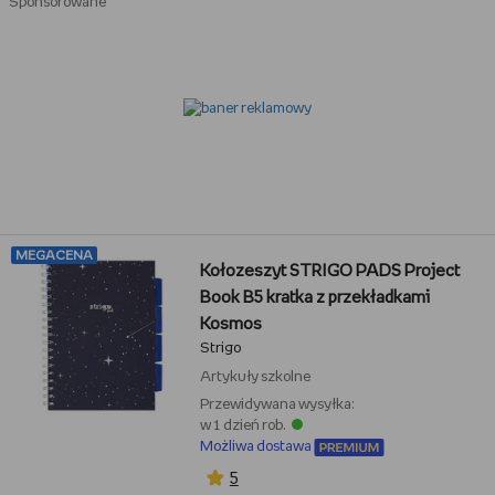
Sponsorowane
MEGACENA
Kołozeszyt STRIGO PADS Project
Book B5 kratka z przekładkami
Kosmos
Strigo
Artykuły szkolne
Przewidywana wysyłka:
w 1 dzień rob.
Możliwa dostawa
5