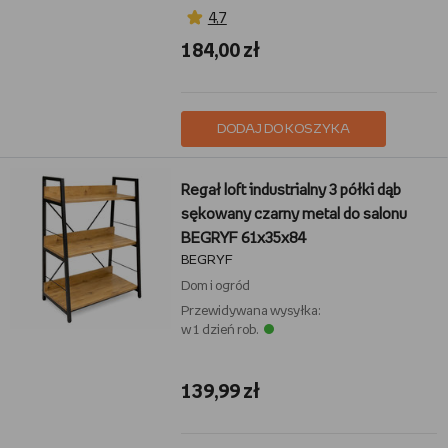
4,7
184,00 zł
DODAJ DO KOSZYKA
Regał loft industrialny 3 półki dąb
sękowany czarny metal do salonu
BEGRYF 61x35x84
BEGRYF
Dom i ogród
Przewidywana wysyłka:
w 1 dzień rob.
139,99 zł