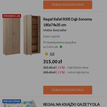
DODAJ DO KOSZYKA
PROMOCJA
Regał Rafał R005 Dąb Sonoma
180x74x35 cm
Meble-Bestseller
Dom i ogród
Przewidywana wysyłka:
w 2 dni rob.
4,8
315,00 zł
355,00 zł
(-11%)
- najniższa cena
355,00 zł
(-11%)
- cena regularna
DODAJ DO KOSZYKA
MEGACENA
REGAŁ NA KSIĄŻKI GAZETY DLA