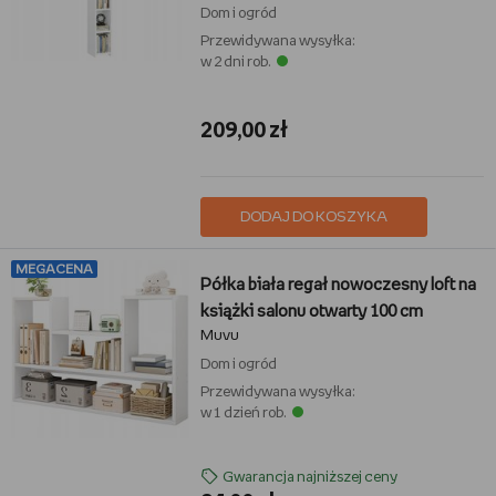
Dom i ogród
Przewidywana wysyłka:
w 2 dni rob.
209,00 zł
DODAJ DO KOSZYKA
MEGACENA
Półka biała regał nowoczesny loft na
książki salonu otwarty 100 cm
Muvu
Dom i ogród
Przewidywana wysyłka:
w 1 dzień rob.
Gwarancja najniższej ceny