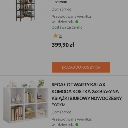
Homcom
półka do przechowywania do salonu,
biura, sypialni, 60 x 60 x 200 cm,
Dom i ogród
rustykalny brąz
Przewidywana wysyłka:
w 1 dzień rob.
Dostawa za darmo
5
399,90 zł
DODAJ DO KOSZYKA
REGAŁ OTWARTY KALAX
KOMODA KOSTKA 2x3 BIAŁY NA
KSIĄŻKI BIUROWY NOWOCZESNY
FODYM
Dom i ogród
Przewidywana wysyłka:
w 1 dzień rob.