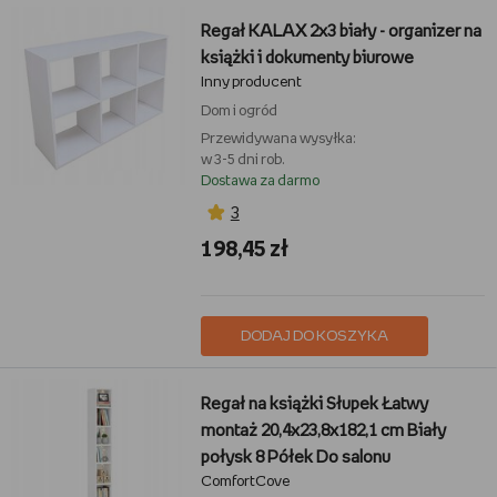
Regał KALAX 2x3 biały - organizer na
książki i dokumenty biurowe
Inny producent
Dom i ogród
Przewidywana wysyłka:
w 3-5 dni rob.
Dostawa za darmo
3
198,45 zł
DODAJ DO KOSZYKA
Regał na książki Słupek Łatwy
montaż 20,4x23,8x182,1 cm Biały
połysk 8 Półek Do salonu
ComfortCove