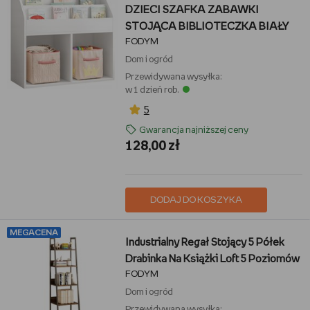
DZIECI SZAFKA ZABAWKI
STOJĄCA BIBLIOTECZKA BIAŁY
FODYM
Dom i ogród
Przewidywana wysyłka:
w 1 dzień rob.
5
Gwarancja najniższej ceny
128,00 zł
DODAJ DO KOSZYKA
MEGACENA
Industrialny Regał Stojący 5 Półek
Drabinka Na Książki Loft 5 Poziomów
FODYM
Dom i ogród
Przewidywana wysyłka: