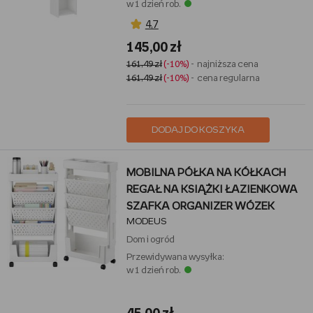
w 1 dzień rob.
4,7
145,00 zł
161,49 zł
(-10%)
- najniższa cena
161,49 zł
(-10%)
- cena regularna
DODAJ DO KOSZYKA
MOBILNA PÓŁKA NA KÓŁKACH
REGAŁ NA KSIĄŻKI ŁAZIENKOWA
SZAFKA ORGANIZER WÓZEK
MODEUS
Dom i ogród
Przewidywana wysyłka:
w 1 dzień rob.