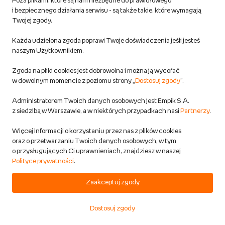
Poza plikami, które są nam niezbędne do prawidłowego
/ Stojak CD DVD / Soft-Plast / do regał
i bezpiecznego działania serwisu - są także takie, które wymagają
KALLAX z IKEA na płyty CD DVD
Twojej zgody.
Soft-Plast
Każda udzielona zgoda poprawi Twoje doświadczenia jeśli jesteś
Dom i ogród
naszym Użytkownikiem.
Przewidywana wysyłka:
w 16-21 dni rob.
Zgoda na pliki cookies jest dobrowolna i można ją wycofać
4,8
w dowolnym momencie z poziomu strony „
Dostosuj zgody
”.
29,99 zł
Administratorem Twoich danych osobowych jest Empik S.A.
z siedzibą w Warszawie, a w niektórych przypadkach nasi
Partnerzy
.
Więcej informacji o korzystaniu przez nas z plików cookies
DODAJ DO KOSZYKA
oraz o przetwarzaniu Twoich danych osobowych, w tym
o przysługujących Ci uprawnieniach, znajdziesz w naszej
MEGACENA
Polityce prywatności
.
Regał Na Książki Gazety Dla Dzieci
Szafka Zabawki Stojąca Biblioteczka
Zaakceptuj zgody
60Cm
FODYM
Dostosuj zgody
Dom i ogród
Start
Kategorie
Koszyk
Ulubione
Konto
Przewidywana wysyłka: