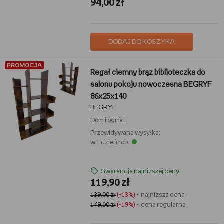
94,00 zł
DODAJ DO KOSZYKA
PROMOCJA
Regał ciemny brąz biblioteczka do
salonu pokoju nowoczesna BEGRYF
86x25x140
BEGRYF
Dom i ogród
Przewidywana wysyłka:
w 1 dzień rob.
Gwarancja najniższej ceny
119,90 zł
139,00 zł
(-13%)
- najniższa cena
149,00 zł
(-19%)
- cena regularna