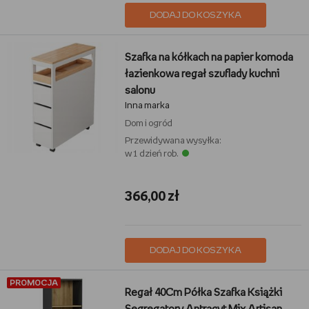
DODAJ DO KOSZYKA
Szafka na kółkach na papier komoda
łazienkowa regał szuflady kuchni
salonu
Inna marka
Dom i ogród
Przewidywana wysyłka:
w 1 dzień rob.
366,00 zł
DODAJ DO KOSZYKA
PROMOCJA
Regał 40Cm Półka Szafka Książki