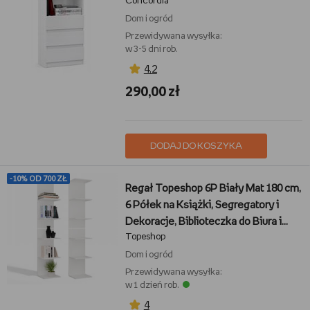
Concordia
Dom i ogród
Przewidywana wysyłka:
w 3-5 dni rob.
4,2
290,00 zł
DODAJ DO KOSZYKA
-10% OD 700 ZŁ
Regał Topeshop 6P Biały Mat 180 cm,
6 Półek na Książki, Segregatory i
Dekoracje, Biblioteczka do Biura i
Topeshop
Salonu
Dom i ogród
Przewidywana wysyłka:
w 1 dzień rob.
4