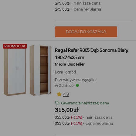
245,00 zł
- najniższa cena
245,00 zł
- cena regularna
DODAJ DO KOSZYKA
PROMOCJA
Regał Rafał R005 Dąb Sonoma Biały
180x74x35 cm
Meble-Bestseller
Dom i ogród
Przewidywana wysyłka:
w 2 dni rob.
4,9
Gwarancja najniższej ceny
315,00 zł
355,00 zł
(-11%)
- najniższa cena
355,00 zł
(-11%)
- cena regularna