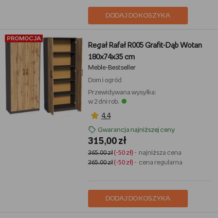
DODAJ DO KOSZYKA
PROMOCJA
Regał Rafał R005 Grafit-Dąb Wotan
180x74x35 cm
Meble-Bestseller
Dom i ogród
Przewidywana wysyłka:
w 2 dni rob.
4,4
Gwarancja najniższej ceny
315,00 zł
365,00 zł
(-50 zł)
- najniższa cena
365,00 zł
(-50 zł)
- cena regularna
DODAJ DO KOSZYKA