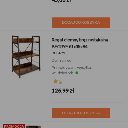
45,00 zł
DODAJ DO KOSZYKA
Regał ciemny brąz rustykalny
BEGRYF 61x35x84
BEGRYF
Dom i ogród
Przewidywana wysyłka:
w 1 dzień rob.
5
126,99 zł
DODAJ DO KOSZYKA
PROMOCJA