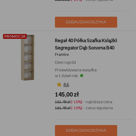
DODAJ DO KOSZYKA
PROMOCJA
Regał 40 Półka Szafka Książki
Segregator Dąb Sonoma B40
Framire
Dom i ogród
Przewidywana wysyłka:
w 1 dzień rob.
4,6
145,00 zł
161,49 zł
(-10%)
- najniższa cena
161,49 zł
(-10%)
- cena regularna
DODAJ DO KOSZYKA