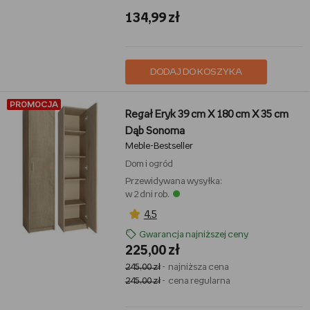
134,99 zł
DODAJ DO KOSZYKA
PROMOCJA
Regał Eryk 39 cm X 180 cm X 35 cm
Dąb Sonoma
Meble-Bestseller
Dom i ogród
Przewidywana wysyłka:
w 2 dni rob.
4,5
Gwarancja najniższej ceny
225,00 zł
245,00 zł
- najniższa cena
245,00 zł
- cena regularna