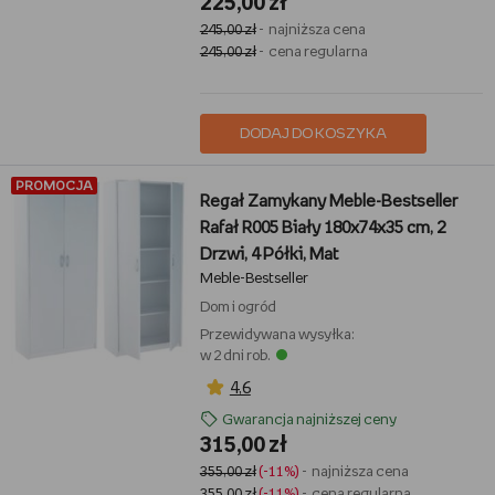
225,00 zł
245,00 zł
- najniższa cena
245,00 zł
- cena regularna
DODAJ DO KOSZYKA
PROMOCJA
Regał Zamykany Meble-Bestseller
Rafał R005 Biały 180x74x35 cm, 2
Drzwi, 4 Półki, Mat
Meble-Bestseller
Dom i ogród
Przewidywana wysyłka:
w 2 dni rob.
4,6
Gwarancja najniższej ceny
315,00 zł
355,00 zł
(-11%)
- najniższa cena
355,00 zł
(-11%)
- cena regularna