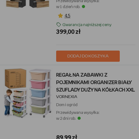
Przewidywana wysyłka:
w 1 dzień rob.
4,5
Gwarancja najniższej ceny
399,00 zł
DODAJ DO KOSZYKA
REGAŁ NA ZABAWKI Z
POJEMNIKAMI ORGANIZER BIAŁY
SZUFLADY DUŻY NA KÓŁKACH XXL
VORNEXIA
Dom i ogród
Przewidywana wysyłka:
w 2 dni rob.
89,99 zł