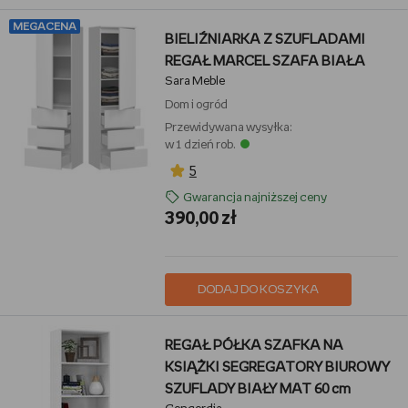
MEGACENA
BIELIŹNIARKA Z SZUFLADAMI
REGAŁ MARCEL SZAFA BIAŁA
Sara Meble
Dom i ogród
Przewidywana wysyłka:
w 1 dzień rob.
5
Gwarancja najniższej ceny
390,00 zł
DODAJ DO KOSZYKA
REGAŁ PÓŁKA SZAFKA NA
KSIĄŻKI SEGREGATORY BIUROWY
SZUFLADY BIAŁY MAT 60 cm