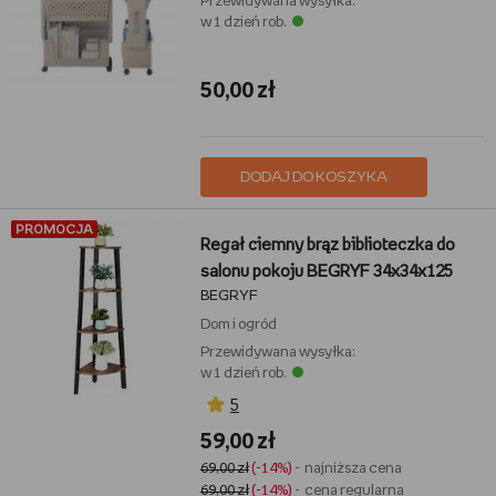
Przewidywana wysyłka:
w 1 dzień rob.
50,00 zł
DODAJ DO KOSZYKA
PROMOCJA
Regał ciemny brąz biblioteczka do
salonu pokoju BEGRYF 34x34x125
BEGRYF
Dom i ogród
Przewidywana wysyłka:
w 1 dzień rob.
5
59,00 zł
69,00 zł
(-14%)
- najniższa cena
69,00 zł
(-14%)
- cena regularna