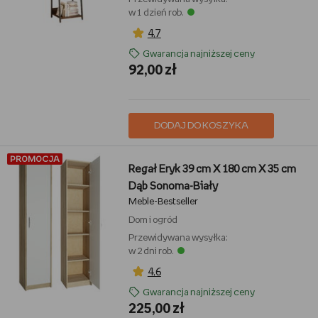
w 1 dzień rob.
4,7
Gwarancja najniższej ceny
92,00 zł
DODAJ DO KOSZYKA
PROMOCJA
Regał Eryk 39 cm X 180 cm X 35 cm
Dąb Sonoma-Biały
Meble-Bestseller
Dom i ogród
Przewidywana wysyłka:
w 2 dni rob.
4,6
Gwarancja najniższej ceny
225,00 zł