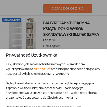
DODAJ DO KOSZYKA
MEGACENA
BIAŁY REGAŁ STOJĄCY NA
KSIĄŻKI PÓŁKI WYSOKI
SKANDYNAWSKI SŁUPEK SZAFA
FODYM
Dom i ogród
Przewidywana wysyłka:
Prywatność Użytkownika
w 1 dzień rob.
4,8
Tak jak w innych serwisach internetowych, w empik.com
wykorzystywane są
pliki cookies
oraz inne podobne technologie, aby
Gwarancja najniższej ceny
nasz portal był dla Ciebie przyjazny i wygodny.
194,25 zł
Są to pliki instalowane na Twoim urządzeniu, które pomagają nam
zapewnić ważne funkcjonalności serwisu, zadbać o jego
bezpieczeństwo, ulepszać go, dostosować do Twoich potrzeb oraz
DODAJ DO KOSZYKA
prezentować dopasowane do Ciebie treści i reklamy.