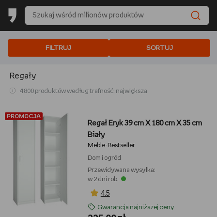
FILTRUJ
SORTUJ
Regały
4 800 produktów według trafność: największa
PROMOCJA
Regał Eryk 39 cm X 180 cm X 35 cm
Biały
Meble-Bestseller
Dom i ogród
Przewidywana wysyłka:
w 2 dni rob.
4,5
Gwarancja najniższej ceny