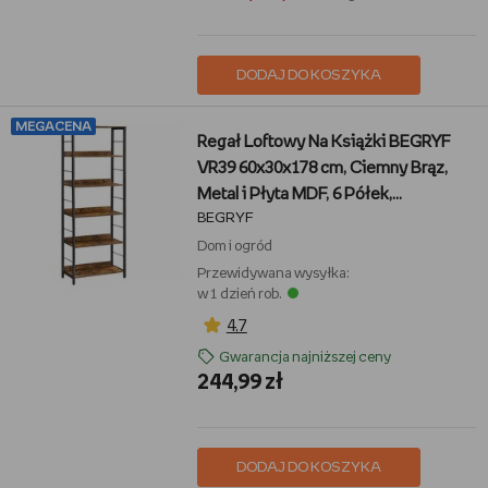
DODAJ DO KOSZYKA
MEGACENA
Regał Loftowy Na Książki BEGRYF
VR39 60x30x178 cm, Ciemny Brąz,
Metal i Płyta MDF, 6 Półek,
BEGRYF
Biblioteczka Do Salonu i Biura
Dom i ogród
Przewidywana wysyłka:
w 1 dzień rob.
4,7
Gwarancja najniższej ceny
244,99 zł
DODAJ DO KOSZYKA