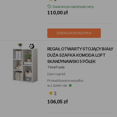
Gwarancja najniższej ceny
110,00 zł
DODAJ DO KOSZYKA
REGAŁ OTWARTY STOJĄCY BIAŁY
DUŻA SZAFKA KOMODA LOFT
SKANDYNAWSKI 5 PÓŁEK
TimeTrade
Dom i ogród
Przewidywana wysyłka:
w 1 dzień rob.
5
106,05 zł