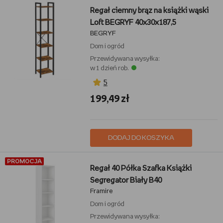
Regał ciemny brąz na książki wąski
Loft BEGRYF 40x30x187,5
BEGRYF
Dom i ogród
Przewidywana wysyłka:
w 1 dzień rob.
5
199,49 zł
DODAJ DO KOSZYKA
PROMOCJA
Regał 40 Półka Szafka Książki
Segregator Biały B40
Framire
Dom i ogród
Przewidywana wysyłka: