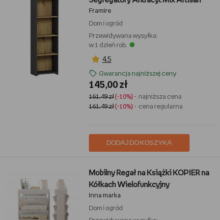
Segregatory Antracyt Mix Artisan
Framire
Dom i ogród
Przewidywana wysyłka:
w 1 dzień rob.
4,5
Gwarancja najniższej ceny
145,00 zł
161,49 zł
(-10%)
- najniższa cena
161,49 zł
(-10%)
- cena regularna
DODAJ DO KOSZYKA
Mobilny Regał na Książki KOPIER na
Kółkach Wielofunkcyjny
Inna marka
Dom i ogród