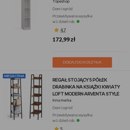
Topeshop
Dom i ogród
Przewidywana wysyłka:
w 1 dzień rob.
4,7
172,99 zł
DODAJ DO KOSZYKA
MEGACENA
REGAŁ STOJĄCY 5 PÓŁEK
DRABINKA NA KSIĄŻKI KWIATY
LOFT MODERN ARVENTA STYLE
Inna marka
Dom i ogród
Przewidywana wysyłka:
w 1 dzień rob.
5