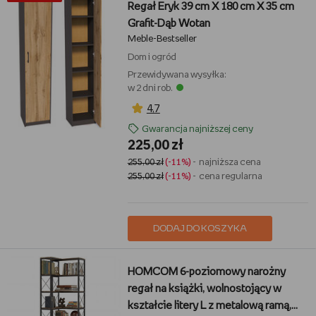
Regał Eryk 39 cm X 180 cm X 35 cm
Grafit-Dąb Wotan
Meble-Bestseller
Dom i ogród
Przewidywana wysyłka:
w 2 dni rob.
4,7
Gwarancja najniższej ceny
225,00 zł
255,00 zł
(-11%)
- najniższa cena
255,00 zł
(-11%)
- cena regularna
DODAJ DO KOSZYKA
HOMCOM 6-poziomowy narożny
regał na książki, wolnostojący w
kształcie litery L z metalową ramą,