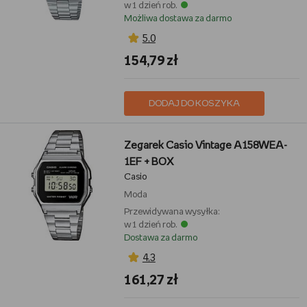
w 1 dzień rob.
Możliwa dostawa za darmo
5,0
154,79 zł
DODAJ DO KOSZYKA
Zegarek Casio Vintage A158WEA-
1EF + BOX
Casio
Moda
Przewidywana wysyłka:
w 1 dzień rob.
Dostawa za darmo
4,3
161,27 zł