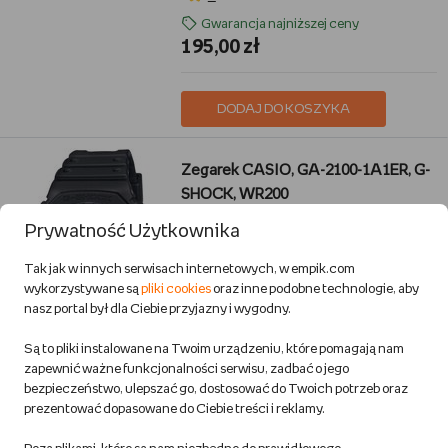
Gwarancja najniższej ceny
195,00 zł
DODAJ DO KOSZYKA
Zegarek CASIO, GA-2100-1A1ER, G-
SHOCK, WR200
Casio
Prywatność Użytkownika
Moda
Przewidywana wysyłka:
Tak jak w innych serwisach internetowych, w empik.com
w 1 dzień rob.
wykorzystywane są
pliki cookies
oraz inne podobne technologie, aby
Dostawa za darmo
nasz portal był dla Ciebie przyjazny i wygodny.
5
Są to pliki instalowane na Twoim urządzeniu, które pomagają nam
345,79 zł
zapewnić ważne funkcjonalności serwisu, zadbać o jego
bezpieczeństwo, ulepszać go, dostosować do Twoich potrzeb oraz
prezentować dopasowane do Ciebie treści i reklamy.
DODAJ DO KOSZYKA