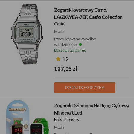
Zegarek kwarcowy Casio,
LA680WEA-7EF, Casio Collection
Casio
Moda
Przewidywana wysyłka:
w 1 dzień rob.
Dostawa za darmo
4,5
127,05 zł
DODAJ DO KOSZYKA
Zegarek Dziecięcy Na Rękę Cyfrowy
Minecraft Led
Kids Licensing
Moda