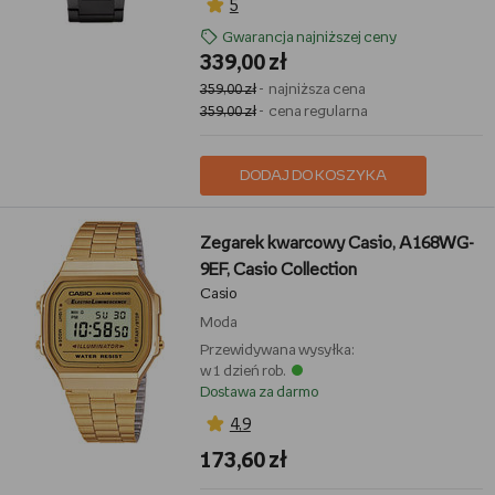
5
Gwarancja najniższej ceny
339,00 zł
359,00 zł
- najniższa cena
359,00 zł
- cena regularna
DODAJ DO KOSZYKA
Zegarek kwarcowy Casio, A168WG-
9EF, Casio Collection
Casio
Moda
Przewidywana wysyłka:
w 1 dzień rob.
Dostawa za darmo
4,9
173,60 zł