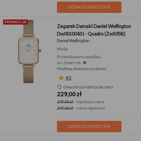
DODAJ DO KOSZYKA
PROMOCJA
Zegarek Damski Daniel Wellington
Dw00100431 - Quadro (Zw505B)
Daniel Wellington
Moda
Przewidywana wysyłka:
w 1 dzień rob.
Możliwa dostawa za darmo
4,5
Gwarancja najniższej ceny
229,00 zł
247,00 zł
- najniższa cena
247,00 zł
- cena regularna
DODAJ DO KOSZYKA