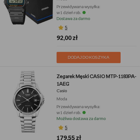
Przewidywana wysyłka:
w 1 dzień rob.
Dostawa za darmo
5
92,00 zł
DODAJ DO KOSZYKA
Zegarek Męski CASIO MTP-1183PA-
1AEG
Casio
Moda
Przewidywana wysyłka:
w 1 dzień rob.
Możliwa dostawa za darmo
5
179,55 zł