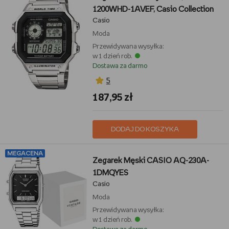
1200WHD-1AVEF, Casio Collection
Casio
Moda
Przewidywana wysyłka:
w 1 dzień rob.
Dostawa za darmo
5
187,95 zł
DODAJ DO KOSZYKA
MEGACENA
Zegarek Męski CASIO AQ-230A-
1DMQYES
Casio
Moda
Przewidywana wysyłka:
w 1 dzień rob.