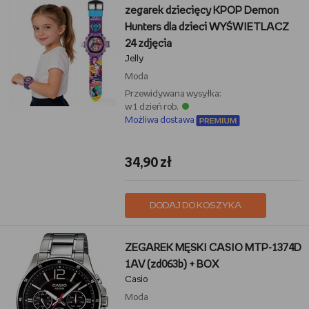
zegarek dziecięcy KPOP Demon
Hunters dla dzieci WYŚWIETLACZ
24 zdjęcia
Jelly
Moda
Przewidywana wysyłka:
w 1 dzień rob.
Możliwa dostawa
34,90 zł
DODAJ DO KOSZYKA
ZEGAREK MĘSKI CASIO MTP-1374D
1AV (zd063b) + BOX
Casio
Moda