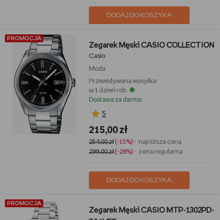
DODAJ DO KOSZYKA
PROMOCJA
Zegarek Męski CASIO COLLECTION
Casio
Moda
Przewidywana wysyłka:
w 1 dzień rob.
Dostawa za darmo
5
215,00 zł
254,00 zł
(-15%)
- najniższa cena
299,00 zł
(-28%)
- cena regularna
DODAJ DO KOSZYKA
PROMOCJA
Zegarek Męski CASIO MTP-1302PD-