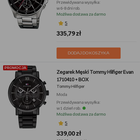
Przewidywana wysyłka:
w 6-8 dni rob.
Możliwa dostawa za darmo
5
335,79 zł
DODAJ DO KOSZYKA
PROMOCJA
Zegarek Męski Tommy Hilfiger Evan
1710410 + BOX
Tommy Hilfiger
Moda
Przewidywana wysyłka:
w 1 dzień rob.
Możliwa dostawa za darmo
5
339,00 zł