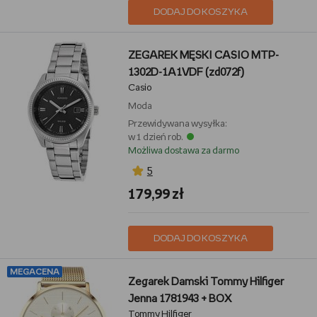
DODAJ DO KOSZYKA
ZEGAREK MĘSKI CASIO MTP-
1302D-1A1VDF (zd072f)
Casio
Moda
Przewidywana wysyłka:
w 1 dzień rob.
Możliwa dostawa za darmo
5
179,99 zł
DODAJ DO KOSZYKA
MEGACENA
Zegarek Damski Tommy Hilfiger
Jenna 1781943 + BOX
Tommy Hilfiger