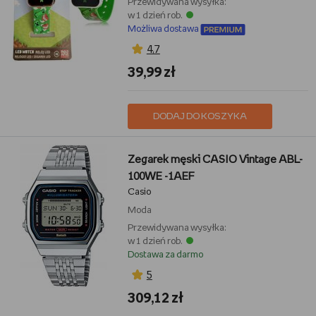
Przewidywana wysyłka:
w 1 dzień rob.
Możliwa dostawa
4,7
39,99 zł
DODAJ DO KOSZYKA
Zegarek męski CASIO Vintage ABL-
100WE -1AEF
Casio
Moda
Przewidywana wysyłka:
w 1 dzień rob.
Dostawa za darmo
5
309,12 zł