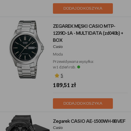
DODAJ DO KOSZYKA
ZEGAREK MĘSKI CASIO MTP-
1239D-1A - MULTIDATA (zd040b) +
BOX
Casio
Moda
Przewidywana wysyłka:
w 1 dzień rob.
5
189,51 zł
DODAJ DO KOSZYKA
Zegarek CASIO AE-1500WH-8BVEF
Casio