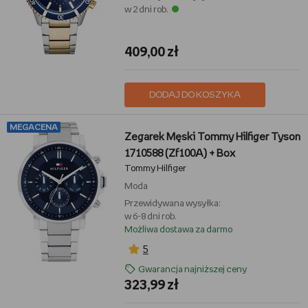
w 2 dni rob.
409,00 zł
DODAJ DO KOSZYKA
MEGACENA
Zegarek Męski Tommy Hilfiger Tyson
1710588 (Zf100A) + Box
Tommy Hilfiger
Moda
Przewidywana wysyłka:
w 6-8 dni rob.
Możliwa dostawa za darmo
5
Gwarancja najniższej ceny
323,99 zł