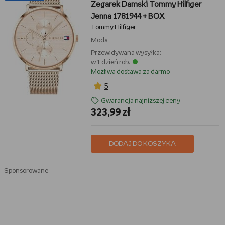
Zegarek Damski Tommy Hilfiger
Jenna 1781944 + BOX
Tommy Hilfiger
Moda
Przewidywana wysyłka:
w 1 dzień rob.
Możliwa dostawa za darmo
5
Gwarancja najniższej ceny
323,99 zł
DODAJ DO KOSZYKA
Sponsorowane