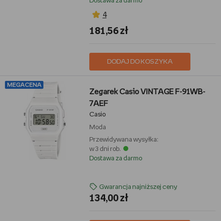
Dostawa za darmo
4
181,56 zł
DODAJ DO KOSZYKA
MEGACENA
Zegarek Casio VINTAGE F-91WB-
7AEF
Casio
Moda
Przewidywana wysyłka:
w 3 dni rob.
Dostawa za darmo
Gwarancja najniższej ceny
134,00 zł