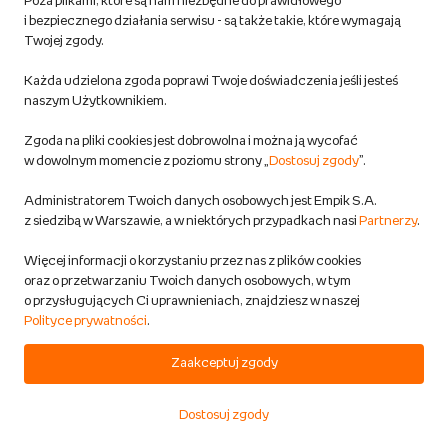
Poza plikami, które są nam niezbędne do prawidłowego
i bezpiecznego działania serwisu - są także takie, które wymagają
MEGACENA
Twojej zgody.
ZEGAREK MĘSKI CASIO MTP-
1183A 2A (zd015b) + BOX
Każda udzielona zgoda poprawi Twoje doświadczenia jeśli jesteś
Casio
naszym Użytkownikiem.
Moda
Przewidywana wysyłka:
Zgoda na pliki cookies jest dobrowolna i można ją wycofać
w 1 dzień rob.
w dowolnym momencie z poziomu strony „
Dostosuj zgody
”.
Możliwa dostawa za darmo
Administratorem Twoich danych osobowych jest Empik S.A.
4,9
z siedzibą w Warszawie, a w niektórych przypadkach nasi
Partnerzy
.
Gwarancja najniższej ceny
179,99 zł
Więcej informacji o korzystaniu przez nas z plików cookies
oraz o przetwarzaniu Twoich danych osobowych, w tym
o przysługujących Ci uprawnieniach, znajdziesz w naszej
DODAJ DO KOSZYKA
Polityce prywatności
.
Zaakceptuj zgody
ZEGAREK MĘSKI CASIO MTP-
1239D-7ADF - MULTIDATA (zd040a)
Dostosuj zgody
+ BOX
Start
Kategorie
Koszyk
Ulubione
Konto