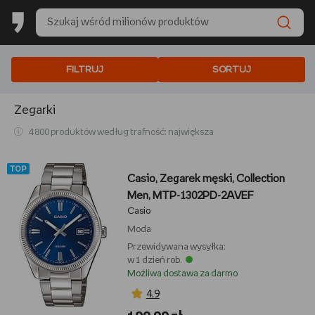
FILTRUJ
SORTUJ
Zegarki
4 800 produktów według trafność: największa
TOP
Casio, Zegarek męski, Collection
Men, MTP-1302PD-2AVEF
Casio
Moda
Przewidywana wysyłka:
w 1 dzień rob.
Możliwa dostawa za darmo
4,9