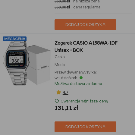
359,00 zł
- najniższa cena
359,00 zł
- cena regularna
DODAJ DO KOSZYKA
MEGACENA
Zegarek CASIO A158WA-1DF
Unisex + BOX
Casio
Moda
Przewidywana wysyłka:
w 1 dzień rob.
Możliwa dostawa za darmo
4,7
Gwarancja najniższej ceny
131,11 zł
DODAJ DO KOSZYKA