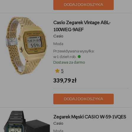
DODAJ DO KOSZYKA
Casio Zegarek Vintage ABL-
100WEG-9AEF
Casio
Moda
Przewidywana wysyłka:
w 1 dzień rob.
Dostawa za darmo
5
339,79 zł
DODAJ DO KOSZYKA
Zegarek Męski CASIO W-59-1VQES
Casio
Moda