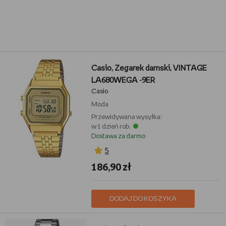
Casio, Zegarek damski, VINTAGE
LA680WEGA -9ER
Casio
Moda
Przewidywana wysyłka:
w 1 dzień rob.
Dostawa za darmo
5
186,90 zł
DODAJ DO KOSZYKA