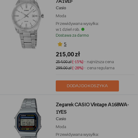
7A1VEF
Casio
Moda
Przewidywana wysyłka:
w 1 dzień rob.
Dostawa za darmo
5
215,00 zł
254,00 zł
(-15%)
- najniższa cena
299,00 zł
(-28%)
- cena regularna
DODAJ DO KOSZYKA
Zegarek CASIO Vintage A168WA-
1YES
Casio
Moda
Przewidywana wysyłka: