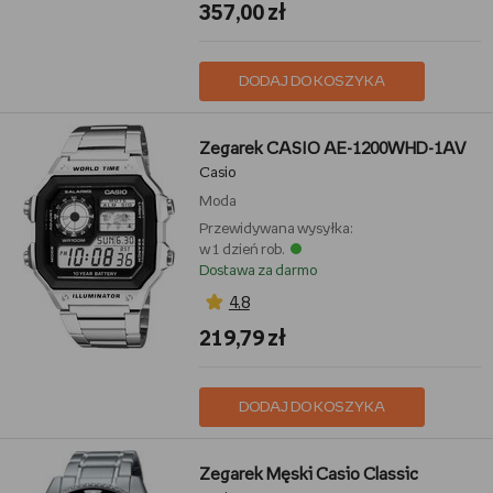
357,00 zł
DODAJ DO KOSZYKA
Zegarek CASIO AE-1200WHD-1AV
Casio
Moda
Przewidywana wysyłka:
w 1 dzień rob.
Dostawa za darmo
4,8
219,79 zł
DODAJ DO KOSZYKA
Zegarek Męski Casio Classic