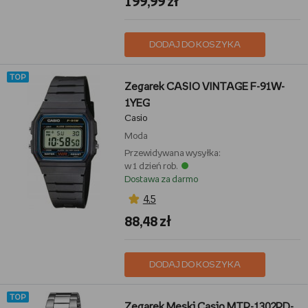
199,99 zł
DODAJ DO KOSZYKA
TOP
Zegarek CASIO VINTAGE F-91W-
1YEG
Casio
Moda
Przewidywana wysyłka:
w 1 dzień rob.
Dostawa za darmo
4,5
88,48 zł
DODAJ DO KOSZYKA
TOP
Zegarek Męski Casio MTP-1302PD-