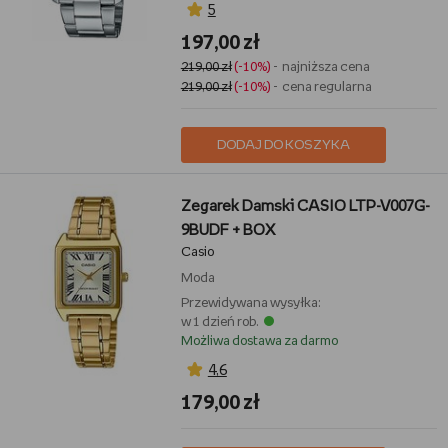
5
197,00 zł
219,00 zł
(-10%)
- najniższa cena
219,00 zł
(-10%)
- cena regularna
DODAJ DO KOSZYKA
Zegarek Damski CASIO LTP-V007G-
9BUDF + BOX
Casio
Moda
Przewidywana wysyłka:
w 1 dzień rob.
Możliwa dostawa za darmo
4,6
179,00 zł