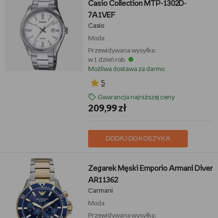
Casio Collection MTP-1302D-
7A1VEF
Casio
Moda
Przewidywana wysyłka:
w 1 dzień rob.
Możliwa dostawa za darmo
5
Gwarancja najniższej ceny
209,99 zł
DODAJ DO KOSZYKA
Zegarek Męski Emporio Armani Diver
AR11362
Carmani
Moda
Przewidywana wysyłka: