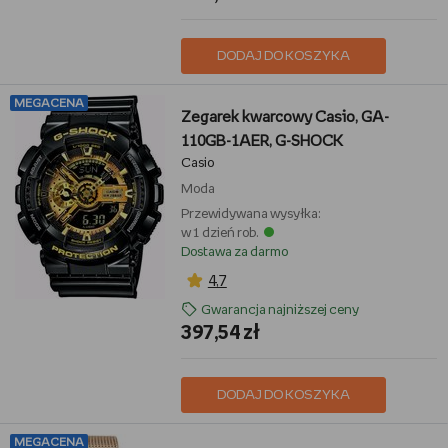
DODAJ DO KOSZYKA
MEGACENA
Zegarek kwarcowy Casio, GA-
110GB-1AER, G-SHOCK
Casio
Moda
Przewidywana wysyłka:
w 1 dzień rob.
Dostawa za darmo
4,7
Gwarancja najniższej ceny
397,54 zł
DODAJ DO KOSZYKA
MEGACENA