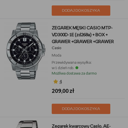
DODAJ DO KOSZYKA
ZEGAREK MĘSKI CASIO MTP-
VD300D-1E (zd268a) + BOX +
GRAWER +GRAWER +GRAWER
Casio
Moda
Przewidywana wysyłka:
w 1 dzień rob.
Możliwa dostawa za darmo
4
209,00 zł
DODAJ DO KOSZYKA
Zegarek kwarcowy Casio, AE-