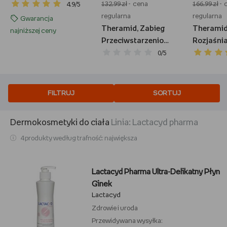
Krem regenerujący,
132,99 zł
- cena
166,99 zł
- 
4.9/5
50 ml
regularna
regularna
Gwarancja
Theramid, Zabieg
Theramid
najniższej ceny
Przeciwstarzeniowy
Rozjaśni
Z Łagodnymi
terapia 
0/5
Kwasami,
azelaino
Smoothing
zmniejsz
Treatment, 30ml
zaczerwie
FILTRUJ
SORTUJ
AZID, 30
Dermokosmetyki do ciała
linia:
lactacyd pharma
4 produkty według trafność: największa
Lactacyd Pharma Ultra-Delikatny Płyn
Ginek
Lactacyd
Zdrowie i uroda
Przewidywana wysyłka: