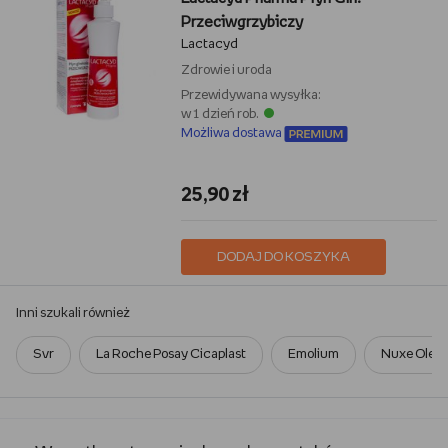
Przeciwgrzybiczy
Lactacyd
Zdrowie i uroda
Przewidywana wysyłka:
w 1 dzień rob.
Możliwa dostawa
25,90 zł
DODAJ DO KOSZYKA
Inni szukali również
Svr
La Roche Posay Cicaplast
Emolium
Nuxe Oleje