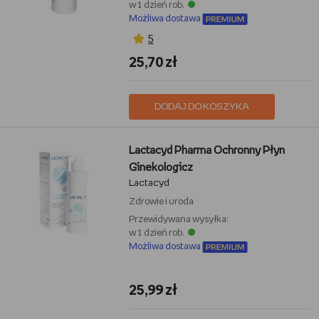
w 1 dzień rob.
Możliwa dostawa
5
25,70 zł
DODAJ DO KOSZYKA
Lactacyd Pharma Ochronny Płyn
Ginekologicz
Lactacyd
Zdrowie i uroda
Przewidywana wysyłka:
w 1 dzień rob.
Możliwa dostawa
25,99 zł