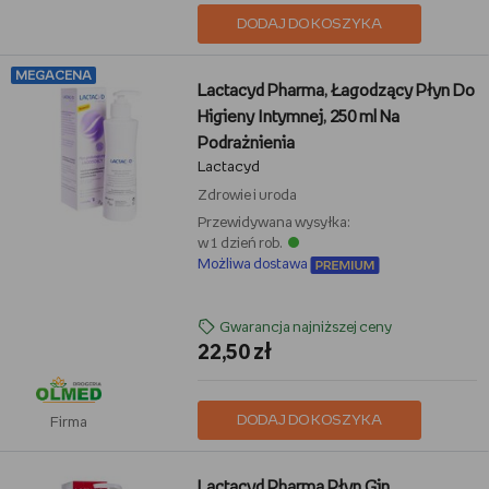
DODAJ DO KOSZYKA
MEGACENA
Lactacyd Pharma, Łagodzący Płyn Do
Higieny Intymnej, 250 ml Na
Podrażnienia
Lactacyd
Zdrowie i uroda
Przewidywana wysyłka:
w 1 dzień rob.
Możliwa dostawa
Gwarancja najniższej ceny
22,50 zł
DODAJ DO KOSZYKA
Firma
Lactacyd Pharma Płyn Gin.