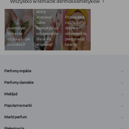
›
Wszystko w temacie dermokosmetyków
Jak dbać o
skórę
atopową?
Poznaj swój
Jakie
rodzaj cery i
Kosmetyki,
kosmetyki są
dobierz
które nie
odpowiednie
odpowiednią
uczulają – jak
dla skóry
pielęgnację
je znaleźć?
atopowej?
twarzy
Perfumy męskie
Perfumy damskie
Makijaż
Popularne marki
Marki perfum
Pielęgnacja