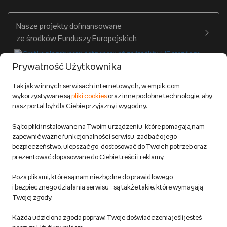
Warunki dostawy
Twój profil
Nasze projekty dofinansowane
Warunki dostawy do salonów Empik
ze środków Funduszy Europejskich
Formy płatności
Prywatność Użytkownika
Zwroty
Tak jak w innych serwisach internetowych, w empik.com
wykorzystywane są
pliki cookies
oraz inne podobne technologie, aby
Do 100 zł na pierwsze zakupy w aplikacji. Pobierz i
nasz portal był dla Ciebie przyjazny i wygodny.
korzystaj z kodów zniżkowych.
Reklamacje
Dowiedz się więcej
Są to pliki instalowane na Twoim urządzeniu, które pomagają nam
Regulamin empik.com
zapewnić ważne funkcjonalności serwisu, zadbać o jego
bezpieczeństwo, ulepszać go, dostosować do Twoich potrzeb oraz
prezentować dopasowane do Ciebie treści i reklamy.
Pozostałe Regulaminy Empiku
Poza plikami, które są nam niezbędne do prawidłowego
Polityka prywatności empik.com
i bezpiecznego działania serwisu - są także takie, które wymagają
Twojej zgody.
Informacje związane z Aktem o Usługach Cyfrowych i zgłaszaniem
Każda udzielona zgoda poprawi Twoje doświadczenia jeśli jesteś
produktów niebezpiecznych