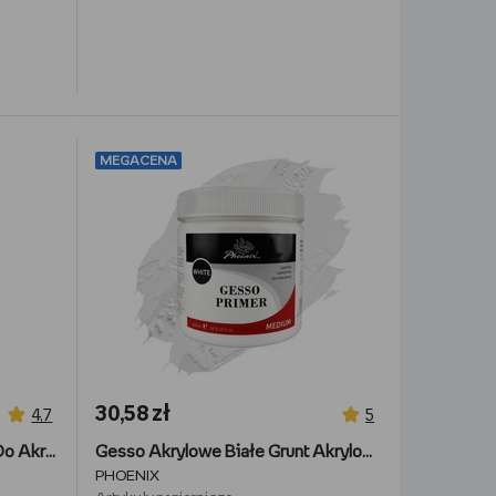
MEGACENA
30,58 zł
4,7
5
Renesans Werniks Końcowy Do Akryli ,Gwaszy i Temper 100 ml
Gesso Akrylowe Białe Grunt Akrylowy Podkład Malarski Phoenix 500 ml Biały
PHOENIX