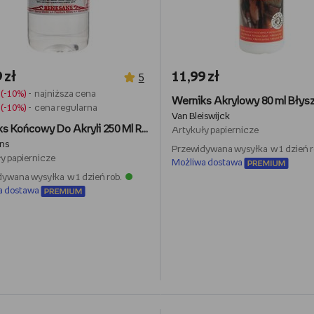
 zł
11,99 zł
5
(-10%)
- najniższa cena
Werniks Akrylowy 80 ml Błys
(-10%)
- cena regularna
Van Bleiswijck
Werniks Końcowy Do Akryli 250 Ml Renesans
Artykuły papiernicze
ns
Przewidywana wysyłka w 1 dzień r
y papiernicze
Możliwa dostawa
ywana wysyłka w 1 dzień rob.
a dostawa