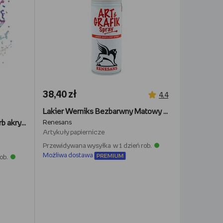
38,40 zł
4,4
Lakier Werniks Bezbarwny Matowy W Sprayu Do Akryli 400Ml
Werniks satynowy do akryli farb akrylowych 360 ml satyna lakier końcowy
Renesans
Artykuły papiernicze
Przewidywana wysyłka w 1 dzień rob.
Możliwa dostawa
ob.