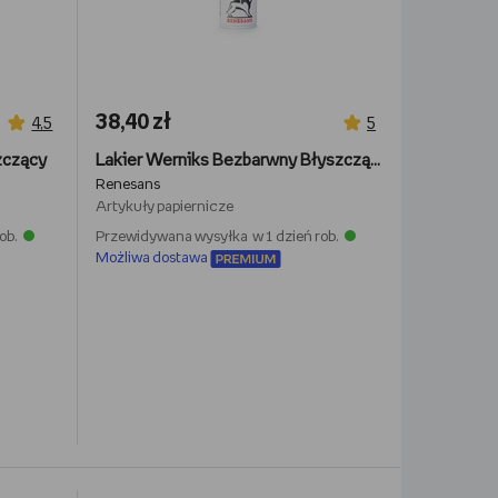
38,40 zł
4,5
5
zczący
Lakier Werniks Bezbarwny Błyszczący W Sprayu Do Akryli 400Ml
Renesans
Artykuły papiernicze
ob.
Przewidywana wysyłka w 1 dzień rob.
Możliwa dostawa