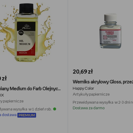
20,69 zł
 zł
Olej Lniany Medium do Farb Olejnych Phoenix 75 ml Oil Medium
Happy Color
Artykuły papiernicze
IX
y papiernicze
Przewidywana wysyłka w 2-3 dni r
Dostawa za darmo
ywana wysyłka w 1 dzień rob.
a dostawa