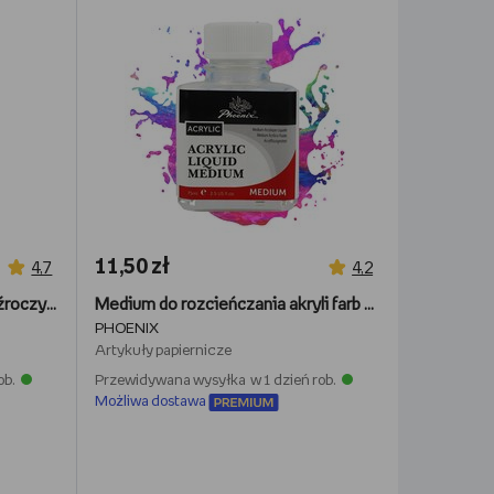
11,50 zł
4,7
4,2
Werniks akrylowy Gloss, przeźroczysty, 75 ml
Medium do rozcieńczania akryli farb akrylowych Phoenix 75 ml
PHOENIX
Artykuły papiernicze
ob.
Przewidywana wysyłka w 1 dzień rob.
Możliwa dostawa