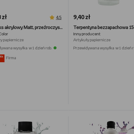
 zł
9,40 zł
4,5
Werniks akrylowy Matt, przeźroczysty, 75 ml
Color
Inny producent
y papiernicze
Artykuły papiernicze
ywana wysyłka w 1 dzień rob.
Przewidywana wysyłka w 1 dzień r
Firma