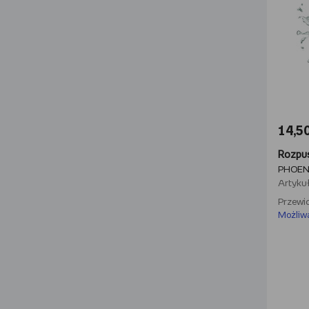
14,50
PHOEN
Artykuł
Przewid
Możliw