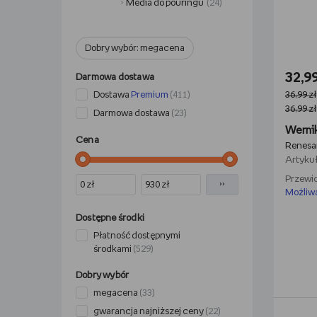
Media do pouringu
(24)
Dobry wybór: megacena
32,99
Darmowa dostawa
Dostawa
Premium
36,99 zł
(411)
36,99 zł
Darmowa dostawa
(23)
Cena
Renesa
Artykuł
Przewid
››
Możliw
Dostępne środki
Płatność dostępnymi
środkami
(529)
Dobry wybór
megacena
(33)
gwarancja najniższej ceny
(22)