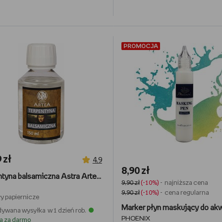
PROMOCJA
 zł
4,9
8,90 zł
Terpentyna balsamiczna Astra Artea 150ml
9,90 zł
(-10%)
- najniższa cena
9,90 zł
(-10%)
- cena regularna
y papiernicze
ywana wysyłka w 1 dzień rob.
PHOENIX
a za darmo