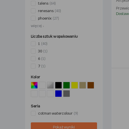
Artykuł
talens
(64)
Przewid
renesans
(40)
Dostaw
phoenix
(27)
więcej
Liczba sztuk w opakowaniu
1
(40)
30
(1)
6
(1)
7
(1)
Kolor
Seria
cotman watercolour
(9)
Pokaż wyniki