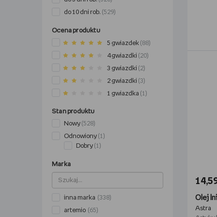
do 10 dni rob.
(529)
Ocena produktu
5 gwiazdek
(88)
4 gwiazdki
(20)
3 gwiazdki
(2)
2 gwiazdki
(3)
1 gwiazdka
(1)
Stan produktu
Nowy
(528)
Odnowiony
(1)
Dobry
(1)
Marka
14,59
Olej l
inna marka
(338)
Astra
artemio
(65)