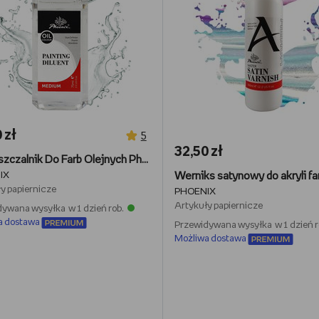
 zł
5
32,50 zł
Rozpuszczalnik Do Farb Olejnych Phoenix 75ml Painting Diluent
IX
y papiernicze
PHOENIX
Artykuły papiernicze
ywana wysyłka w 1 dzień rob.
a dostawa
Przewidywana wysyłka w 1 dzień r
Możliwa dostawa