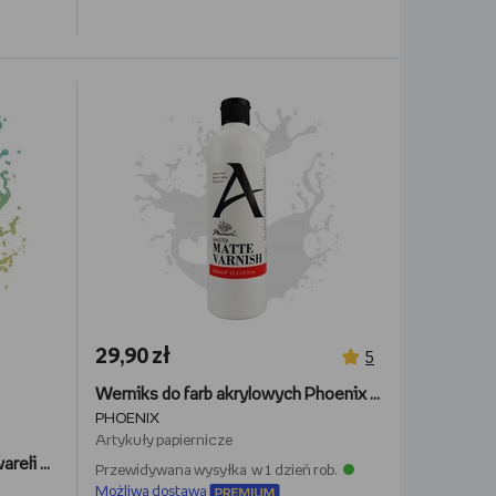
29,90 zł
5
Werniks do farb akrylowych Phoenix Master 360 ml mat
PHOENIX
Artykuły papiernicze
Marker płyn maskujący do akwareli Phoenix Artist 25 ml
Przewidywana wysyłka w 1 dzień rob.
Możliwa dostawa