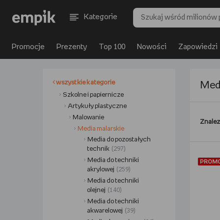
Kategorie
Promocje
Prezenty
Top 100
Nowości
Zapowiedzi
wszystkie kategorie
Med
Szkolne i papiernicze
Artykuły plastyczne
Malowanie
Znalez
Media malarskie
Media do pozostałych
technik
(297)
Media do techniki
PROM
akrylowej
(259)
Media do techniki
olejnej
(140)
Media do techniki
akwarelowej
(39)