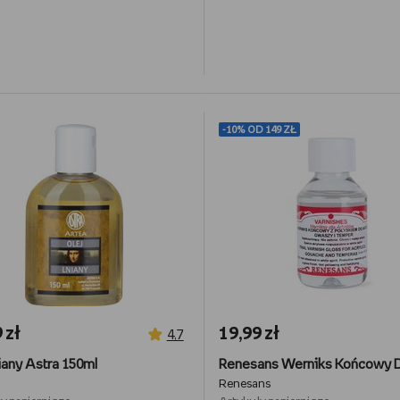
-10% OD 149 ZŁ
 zł
19,99 zł
4,7
niany Astra 150ml
Renesans