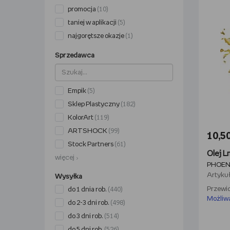
promocja
(10)
taniej w aplikacji
(5)
najgorętsze okazje
(1)
Sprzedawca
Empik
(5)
Sklep Plastyczny
(182)
KolorArt
(119)
ARTSHOCK
(99)
10,50
Stock Partners
(61)
więcej
PHOEN
Artykuł
Wysyłka
Przewid
do 1 dnia rob.
(440)
Możliw
do 2-3 dni rob.
(498)
do 3 dni rob.
(514)
do 5 dni rob.
(526)