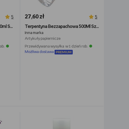
27,60 zł
5
5
Terpentyna bezzapachowa 150ml SZMAL
Terpentyna Bezzapachowa 500Ml Szmal
Inna marka
Artykuły papiernicze
ob.
Przewidywana wysyłka w 1 dzień rob.
Możliwa dostawa