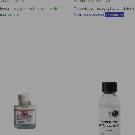
y papiernicze
Artykuły papiernicze
ywana wysyłka w 1 dzień rob.
Przewidywana wysyłka w 1 dzień r
a za darmo
Możliwa dostawa