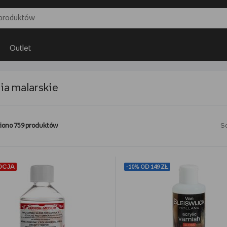
Outlet
ia malarskie
iono 759 produktów
So
OCJA
-10% OD 149 ZŁ