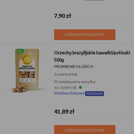
7,90 zł
DODAJ DO KOSZYKA
Orzechy brazylijskie kawałki/połówki
500g
PROMIENIE SŁOŃCA
Supermarket
Przewidywana wysyłka:
w 1 dzień rob.
Możliwa dostawa
41,89 zł
DODAJ DO KOSZYKA