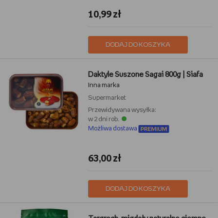
10,99 zł
DODAJ DO KOSZYKA
Daktyle Suszone Sagai 800g | Siafa
Inna marka
Supermarket
Przewidywana wysyłka:
w 2 dni rob.
Możliwa dostawa
63,00 zł
DODAJ DO KOSZYKA