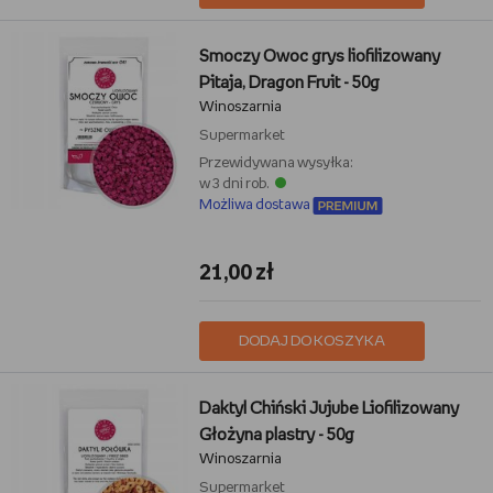
Smoczy Owoc grys liofilizowany
Pitaja, Dragon Fruit - 50g
Winoszarnia
Supermarket
Przewidywana wysyłka:
w 3 dni rob.
Możliwa dostawa
21,00 zł
DODAJ DO KOSZYKA
Daktyl Chiński Jujube Liofilizowany
Głożyna plastry - 50g
Winoszarnia
Supermarket