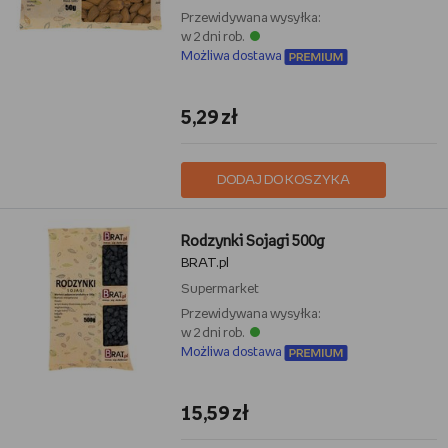
Przewidywana wysyłka:
w 2 dni rob.
Możliwa dostawa
5,29 zł
DODAJ DO KOSZYKA
Rodzynki Sojagi 500g
BRAT.pl
Supermarket
Przewidywana wysyłka:
w 2 dni rob.
Możliwa dostawa
15,59 zł