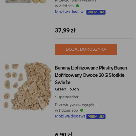
Przewidywana wysyłka:
w 2 dni rob.
Możliwa dostawa
37,99 zł
DODAJ DO KOSZYKA
Banany Liofilizowane Plastry Banan
Liofilizowany Owoce 20 G Słodkie
Świeże
Green Touch
Supermarket
Przewidywana wysyłka:
w 1 dzień rob.
Możliwa dostawa
6,90 zł