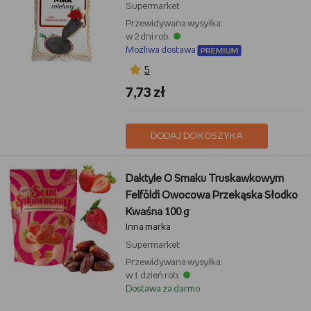
Supermarket
Przewidywana wysyłka:
w 2 dni rob.
Możliwa dostawa
5
7,73 zł
DODAJ DO KOSZYKA
Daktyle O Smaku Truskawkowym
Felföldi Owocowa Przekąska Słodko
Kwaśna 100 g
Inna marka
Supermarket
Przewidywana wysyłka:
w 1 dzień rob.
Dostawa za darmo