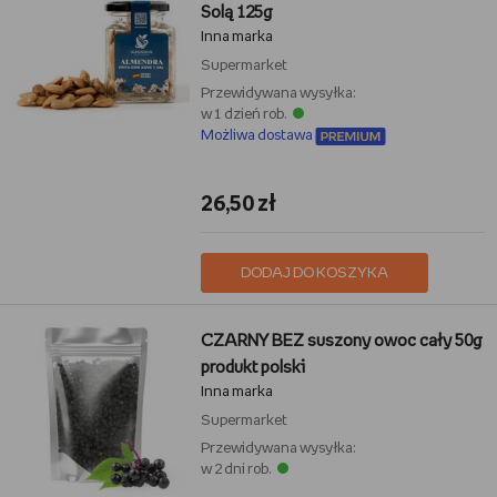
Solą 125g
Inna marka
Supermarket
Przewidywana wysyłka:
w 1 dzień rob.
Możliwa dostawa
26,50 zł
DODAJ DO KOSZYKA
CZARNY BEZ suszony owoc cały 50g
produkt polski
Inna marka
Supermarket
Przewidywana wysyłka:
w 2 dni rob.