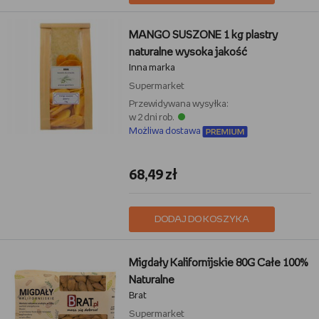
MANGO SUSZONE 1 kg plastry
naturalne wysoka jakość
Inna marka
Supermarket
Przewidywana wysyłka:
w 2 dni rob.
Możliwa dostawa
68,49 zł
DODAJ DO KOSZYKA
Migdały Kalifornijskie 80G Całe 100%
Naturalne
Brat
Supermarket