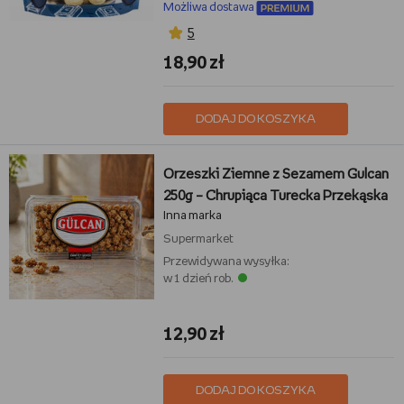
Możliwa dostawa
5
18,90 zł
DODAJ DO KOSZYKA
Orzeszki Ziemne z Sezamem Gulcan
250g – Chrupiąca Turecka Przekąska
Inna marka
Supermarket
Przewidywana wysyłka:
w 1 dzień rob.
12,90 zł
DODAJ DO KOSZYKA