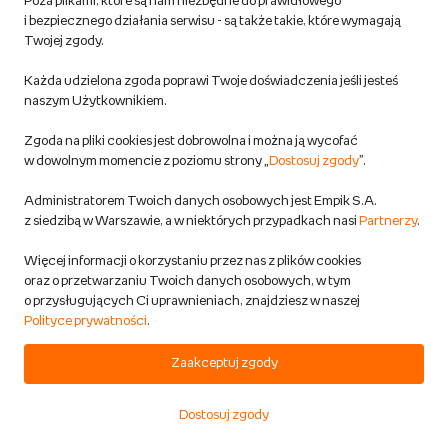
Poza plikami, które są nam niezbędne do prawidłowego
Możliwa dostawa
i bezpiecznego działania serwisu - są także takie, które wymagają
Twojej zgody.
20,79 zł
Każda udzielona zgoda poprawi Twoje doświadczenia jeśli jesteś
naszym Użytkownikiem.
DODAJ DO KOSZYKA
Zgoda na pliki cookies jest dobrowolna i można ją wycofać
w dowolnym momencie z poziomu strony „
Dostosuj zgody
”.
Naturalny Ananas Szuszony Plastry
Administratorem Twoich danych osobowych jest Empik S.A.
z siedzibą w Warszawie, a w niektórych przypadkach nasi
Partnerzy
.
Kiwi Garden 100G
Kiwi Garden
Więcej informacji o korzystaniu przez nas z plików cookies
Supermarket
oraz o przetwarzaniu Twoich danych osobowych, w tym
Przewidywana wysyłka:
o przysługujących Ci uprawnieniach, znajdziesz w naszej
w 1 dzień rob.
Polityce prywatności
.
Możliwa dostawa
Zaakceptuj zgody
5
21,00 zł
Dostosuj zgody
Start
Kategorie
Koszyk
Ulubione
Konto