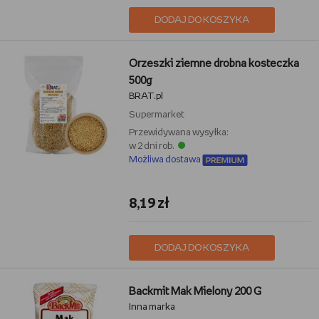
DODAJ DO KOSZYKA
Orzeszki ziemne drobna kosteczka
500g
BRAT.pl
Supermarket
Przewidywana wysyłka:
w 2 dni rob.
Możliwa dostawa
8,19 zł
DODAJ DO KOSZYKA
Backmit Mak Mielony 200 G
Inna marka