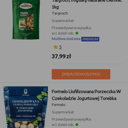
Targroch, migdały naturalne ciemne,
1kg
Targroch
Supermarket
Przewidywana wysyłka:
w 1 dzień rob.
Możliwa dostawa
5
37,99 zł
DODAJ DO KOSZYKA
Formelo Liofilizowana Porzeczka W
Czekoladzie Jogurtowej Torebka
Formelo
Supermarket
Przewidywana wysyłka:
w 1 dzień rob.