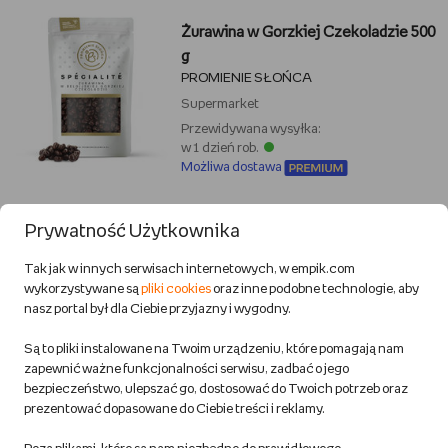
Żurawina w Gorzkiej Czekoladzie 500
g
PROMIENIE SŁOŃCA
Supermarket
Przewidywana wysyłka:
w 1 dzień rob.
Możliwa dostawa
39,49 zł
Prywatność Użytkownika
Tak jak w innych serwisach internetowych, w empik.com
wykorzystywane są
pliki cookies
oraz inne podobne technologie, aby
DODAJ DO KOSZYKA
nasz portal był dla Ciebie przyjazny i wygodny.
Są to pliki instalowane na Twoim urządzeniu, które pomagają nam
Imbir kandyzowany 500g
zapewnić ważne funkcjonalności serwisu, zadbać o jego
PROMIENIE SŁOŃCA
bezpieczeństwo, ulepszać go, dostosować do Twoich potrzeb oraz
Supermarket
prezentować dopasowane do Ciebie treści i reklamy.
Przewidywana wysyłka:
w 1 dzień rob.