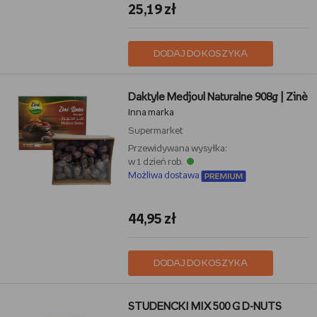
25,19 zł
DODAJ DO KOSZYKA
Daktyle Medjoul Naturalne 908g | Zinè
Inna marka
Supermarket
Przewidywana wysyłka:
w 1 dzień rob.
Możliwa dostawa
44,95 zł
DODAJ DO KOSZYKA
STUDENCKI MIX 500 G D-NUTS