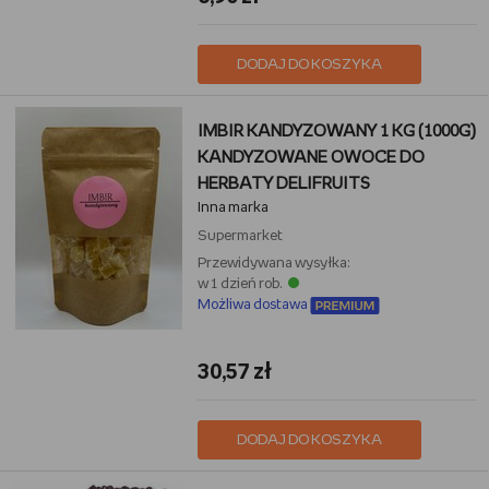
DODAJ DO KOSZYKA
IMBIR KANDYZOWANY 1 KG (1000G)
KANDYZOWANE OWOCE DO
HERBATY DELIFRUITS
Inna marka
Supermarket
Przewidywana wysyłka:
w 1 dzień rob.
Możliwa dostawa
30,57 zł
DODAJ DO KOSZYKA