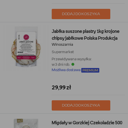
DODAJ DO KOSZYKA
Jabłka suszone plastry 1kg krojone
chipsy jabłkowe Polska Produkcja
Winoszarnia
Supermarket
Przewidywana wysyłka:
w 3 dni rob.
Możliwa dostawa
29,99 zł
DODAJ DO KOSZYKA
Migdały w Gorzkiej Czekoladzie 500