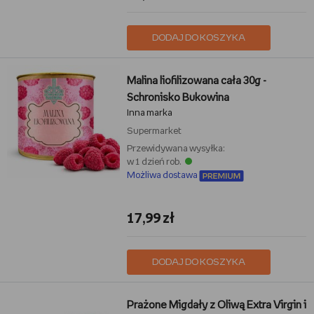
DODAJ DO KOSZYKA
Malina liofilizowana cała 30g -
Schronisko Bukowina
Inna marka
Supermarket
Przewidywana wysyłka:
w 1 dzień rob.
Możliwa dostawa
17,99 zł
DODAJ DO KOSZYKA
Prażone Migdały z Oliwą Extra Virgin i