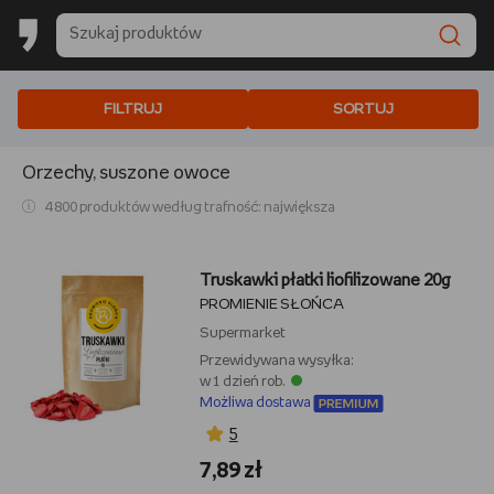
FILTRUJ
SORTUJ
Orzechy, suszone owoce
4 800 produktów według trafność: największa
Truskawki płatki liofilizowane 20g
PROMIENIE SŁOŃCA
Supermarket
Przewidywana wysyłka:
w 1 dzień rob.
Możliwa dostawa
5
7,89 zł