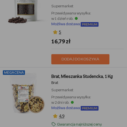
Supermarket
Przewidywana wysyłka:
w 1 dzień rob.
Możliwa dostawa
5
16,79 zł
DODAJ DO KOSZYKA
MEGACENA
Brat, Mieszanka Studencka, 1 Kg
Brat
Supermarket
Przewidywana wysyłka:
w 2 dni rob.
Możliwa dostawa
4,9
Gwarancja najniższej ceny