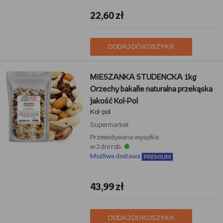
22,60 zł
DODAJ DO KOSZYKA
MIESZANKA STUDENCKA 1kg
Orzechy bakalie naturalna przekąska
jakość Kol-Pol
Kol-pol
Supermarket
Przewidywana wysyłka:
w 2 dni rob.
Możliwa dostawa
43,99 zł
DODAJ DO KOSZYKA