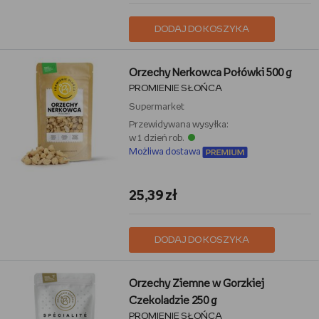
DODAJ DO KOSZYKA
Orzechy Nerkowca Połówki 500 g
PROMIENIE SŁOŃCA
Supermarket
Przewidywana wysyłka:
w 1 dzień rob.
Możliwa dostawa
25,39 zł
DODAJ DO KOSZYKA
Orzechy Ziemne w Gorzkiej
Czekoladzie 250 g
PROMIENIE SŁOŃCA