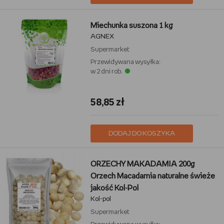
Miechunka suszona 1 kg
AGNEX
Supermarket
Przewidywana wysyłka:
w 2 dni rob.
58,85 zł
DODAJ DO KOSZYKA
ORZECHY MAKADAMIA 200g
Orzech Macadamia naturalne świeże
jakość Kol-Pol
Kol-pol
Supermarket