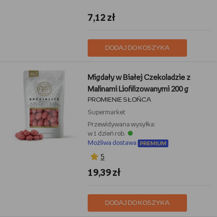
7,12 zł
DODAJ DO KOSZYKA
Migdały w Białej Czekoladzie z
Malinami Liofilizowanymi 200 g
PROMIENIE SŁOŃCA
Supermarket
Przewidywana wysyłka:
w 1 dzień rob.
Możliwa dostawa
5
19,39 zł
DODAJ DO KOSZYKA