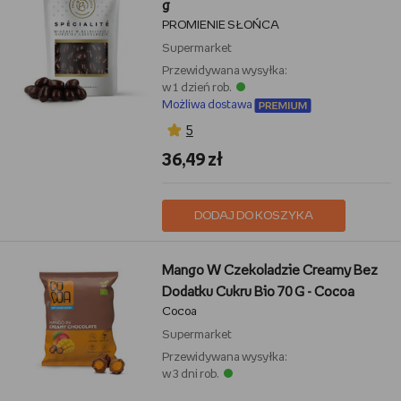
g
PROMIENIE SŁOŃCA
Supermarket
Przewidywana wysyłka:
w 1 dzień rob.
Możliwa dostawa
5
36,49 zł
DODAJ DO KOSZYKA
Mango W Czekoladzie Creamy Bez
Dodatku Cukru Bio 70 G - Cocoa
Cocoa
Supermarket
Przewidywana wysyłka:
w 3 dni rob.