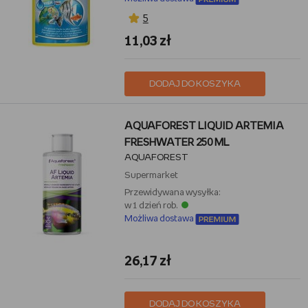
5
11,03 zł
DODAJ DO KOSZYKA
AQUAFOREST LIQUID ARTEMIA
FRESHWATER 250 ML
AQUAFOREST
Supermarket
Przewidywana wysyłka:
w 1 dzień rob.
Możliwa dostawa
26,17 zł
DODAJ DO KOSZYKA