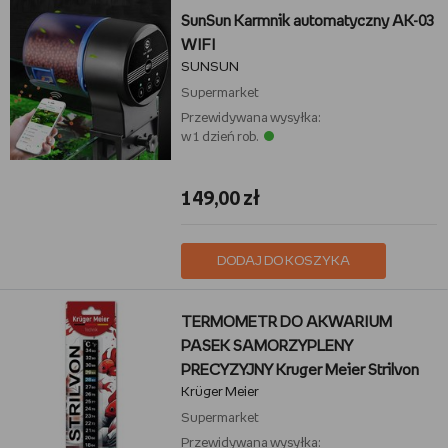
SunSun Karmnik automatyczny AK-03
WIFI
SUNSUN
Supermarket
Przewidywana wysyłka:
w 1 dzień rob.
149,00 zł
DODAJ DO KOSZYKA
TERMOMETR DO AKWARIUM
PASEK SAMORZYPLENY
PRECYZYJNY Kruger Meier Strilvon
Krüger Meier
Supermarket
Przewidywana wysyłka: