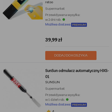
retoo
Supermarket
Przewidywana wysyłka:
w 2 dni rob.
Możliwa dostawa
39,99 zł
DODAJ DO KOSZYKA
SunSun odmulacz automatyczny HXS-
01
SUNSUN
Supermarket
Przewidywana wysyłka:
w 1 dzień rob.
Możliwa dostawa
4