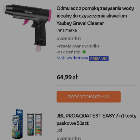
Odmulacz z pompką zasysania wody,
idealny do czyszczenia akwarium -
Yaubay Gravel Cleaner
Inna marka
Supermarket
Przewidywana wysyłka:
w 1 dzień rob.
Możliwa dostawa
64,99 zł
DODAJ DO KOSZYKA
JBL PROAQUATEST EASY 7in1 testy
paskowe 50szt
Jbl
Supermarket