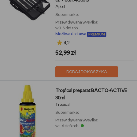
el. + etui AG85G
Aptel
Supermarket
Przewidywana wysyłka:
w 3-5 dni rob.
Możliwa dostawa
4,2
52,99 zł
DODAJ DO KOSZYKA
Tropical preparat BACTO-ACTIVE
30ml
Tropical
Supermarket
Przewidywana wysyłka:
w 1 dzień rob.