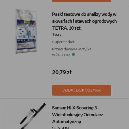
Paski testowe do analizy wody w
akwariach i stawach ogrodowych
TETRA, 10 szt.
Tetra
Supermarket
Przewidywana wysyłka:
w 2 dni rob.
20,79 zł
DODAJ DO KOSZYKA
Sunsun Hi-X-Scouring 3 -
Wielofunkcyjny Odmulacz
Automatyczny
SUNSUN