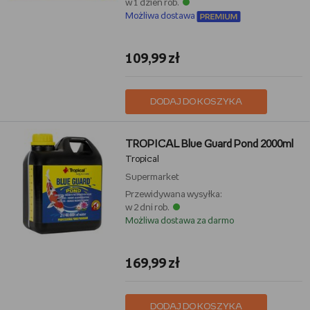
w 1 dzień rob.
Możliwa dostawa
109,99 zł
DODAJ DO KOSZYKA
TROPICAL Blue Guard Pond 2000ml
Tropical
Supermarket
Przewidywana wysyłka:
w 2 dni rob.
Możliwa dostawa za darmo
169,99 zł
DODAJ DO KOSZYKA