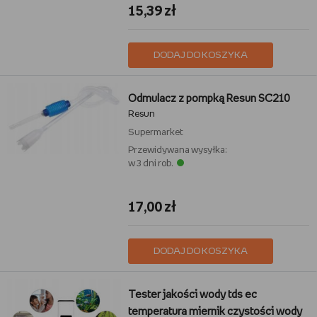
15,39 zł
DODAJ DO KOSZYKA
Odmulacz z pompką Resun SC210
Resun
Supermarket
Przewidywana wysyłka:
w 3 dni rob.
17,00 zł
DODAJ DO KOSZYKA
Tester jakości wody tds ec
temperatura miernik czystości wody