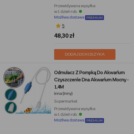
Przewidywana wysyłka:
w 1 dzień rob.
Możliwa dostawa
5
48,30 zł
DODAJ DO KOSZYKA
Odmulacz Z Pompką Do Akwarium
Czyszczenie Dna Akwarium Mocny -
1,4M
inna (Inny)
Supermarket
Przewidywana wysyłka:
w 1 dzień rob.
Możliwa dostawa