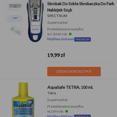
Skrobak Do Szkła Skrobaczka Do Farb
Naklejek Szyb
SPECTRUM
Supermarket
Przewidywana wysyłka:
w 1 dzień rob.
Możliwa dostawa
19,99 zł
DODAJ DO KOSZYKA
AquaSafe TETRA, 100 ml.
Tetra
Supermarket
Przewidywana wysyłka:
w 2 dni rob.
Możliwa dostawa