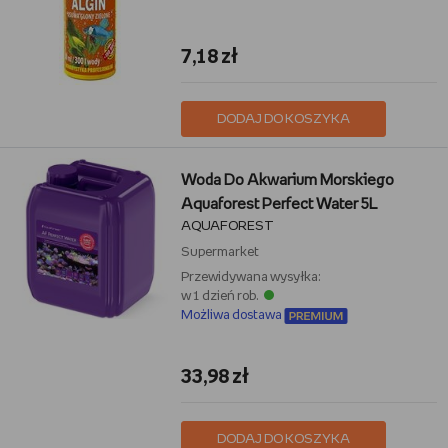
7,18 zł
DODAJ DO KOSZYKA
Woda Do Akwarium Morskiego
Aquaforest Perfect Water 5L
AQUAFOREST
Supermarket
Przewidywana wysyłka:
w 1 dzień rob.
Możliwa dostawa
33,98 zł
DODAJ DO KOSZYKA