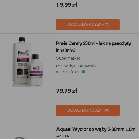
19,99 zł
DODAJ DO KOSZYKA
Preis Carely 250ml - lek na pasożyty
inna (Inny)
Supermarket
Przewidywana wysyłka:
w 1 dzień rob.
79,79 zł
DODAJ DO KOSZYKA
Aquael Wycior do węży 9-30mm 1,6m
Aquael