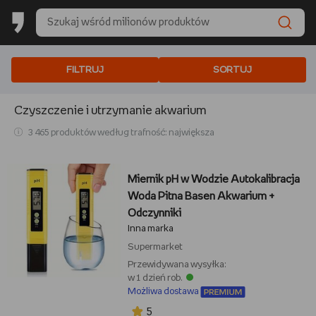
FILTRUJ
SORTUJ
Czyszczenie i utrzymanie akwarium
3 465 produktów według trafność: największa
Miernik pH w Wodzie Autokalibracja
Woda Pitna Basen Akwarium +
Odczynniki
Inna marka
Supermarket
Przewidywana wysyłka:
w 1 dzień rob.
Możliwa dostawa
5