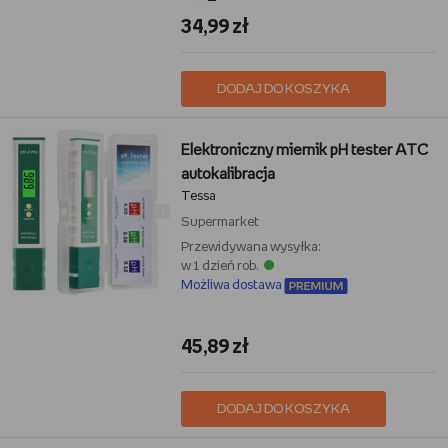
34,99 zł
DODAJ DO KOSZYKA
Elektroniczny miernik pH tester ATC
autokalibracja
Tessa
Supermarket
Przewidywana wysyłka:
w 1 dzień rob.
Możliwa dostawa
45,89 zł
DODAJ DO KOSZYKA