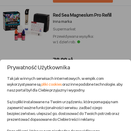
Red Sea Magnesium Pro Refill
Inna marka
Supermarket
Przewidywana wysyłka:
w 1 dzień rob.
78,99 zł
Prywatność Użytkownika
DODAJ DO KOSZYKA
Tak jak w innych serwisach internetowych, w empik.com
wykorzystywane są
pliki cookies
oraz inne podobne technologie, aby
nasz portal był dla Ciebie przyjazny i wygodny.
Elektroniczny miernik zasolenia
Są to pliki instalowane na Twoim urządzeniu, które pomagają nam
salimetr 0-25% TDS
zapewnić ważne funkcjonalności serwisu, zadbać o jego
Tessa
bezpieczeństwo, ulepszać go, dostosować do Twoich potrzeb oraz
Supermarket
prezentować dopasowane do Ciebie treści i reklamy.
Przewidywana wysyłka:
w 1 dzień rob.