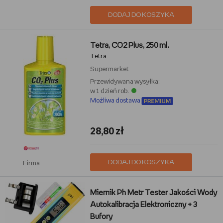
DODAJ DO KOSZYKA
Tetra, CO2 Plus, 250 ml.
Tetra
Supermarket
Przewidywana wysyłka:
w 1 dzień rob.
Możliwa dostawa
28,80 zł
DODAJ DO KOSZYKA
Firma
Miernik Ph Metr Tester Jakości Wody
Autokalibracja Elektroniczny + 3
Bufory