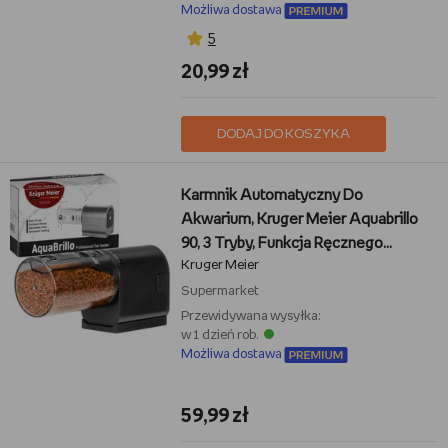
Możliwa dostawa
5
20,99 zł
DODAJ DO KOSZYKA
Karmnik Automatyczny Do
Akwarium, Kruger Meier Aquabrillo
90, 3 Tryby, Funkcja Ręcznego
Kruger Meier
Karmienia, Regulacja, Zasilanie
Akumulatorowe, 90Ml
Supermarket
Przewidywana wysyłka:
w 1 dzień rob.
Możliwa dostawa
59,99 zł