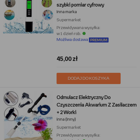
szybki pomiar cyfrowy
Inna marka
Supermarket
Przewidywana wysyłka:
w 1 dzień rob.
Możliwa dostawa
45,00 zł
DODAJ DO KOSZYKA
Odmulacz Elektryczny Do
Czyszczenia Akwarium Z Zasilaczem
+ 2 Worki
inna (Inny)
Supermarket
Przewidywana wysyłka: