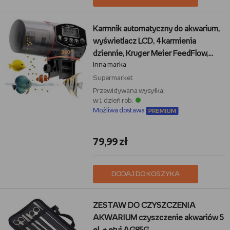
Karmnik automatyczny do akwarium,
wyświetlacz LCD, 4 karmienia
dziennie, Kruger Meier FeedFlow,
Inna marka
200ML
Supermarket
Przewidywana wysyłka:
w 1 dzień rob.
Możliwa dostawa
79,99 zł
DODAJ DO KOSZYKA
ZESTAW DO CZYSZCZENIA
AKWARIUM czyszczenie akwariów 5