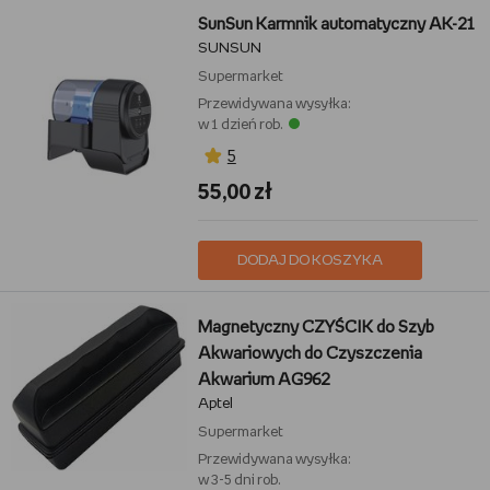
SunSun Karmnik automatyczny AK-21
SUNSUN
Supermarket
Przewidywana wysyłka:
w 1 dzień rob.
5
55,00 zł
DODAJ DO KOSZYKA
Magnetyczny CZYŚCIK do Szyb
Akwariowych do Czyszczenia
Akwarium AG962
Aptel
Supermarket
Przewidywana wysyłka:
w 3-5 dni rob.