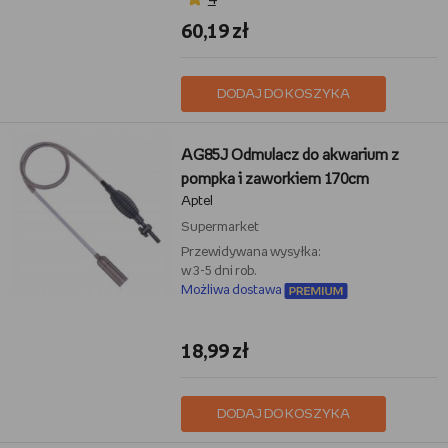
60,19 zł
DODAJ DO KOSZYKA
AG85J Odmulacz do akwarium z
pompka i zaworkiem 170cm
Aptel
Supermarket
Przewidywana wysyłka:
w 3-5 dni rob.
Możliwa dostawa
18,99 zł
DODAJ DO KOSZYKA