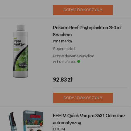
DODAJ DO KOSZYKA
Pokarm Reef Phytoplankton 250 ml
Seachem
Inna marka
Supermarket
Przewidywana wysyłka:
w 1 dzień rob.
92,83 zł
DODAJ DO KOSZYKA
EHEIM Quick Vac pro 3531 Odmulacz
automatyczny
EHEIM