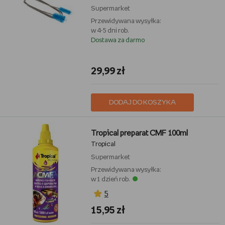
Supermarket
Przewidywana wysyłka:
w 4-5 dni rob.
Dostawa za darmo
29,99 zł
DODAJ DO KOSZYKA
Tropical preparat CMF 100ml
Tropical
Supermarket
Przewidywana wysyłka:
w 1 dzień rob.
5
15,95 zł