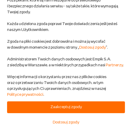
Poza plikami, które są nam niezbędne do prawidłowego
Możliwa dostawa za darmo
i bezpiecznego działania serwisu - są także takie, które wymagają
Twojej zgody.
208,95 zł
Każda udzielona zgoda poprawi Twoje doświadczenia jeśli jesteś
naszym Użytkownikiem.
DODAJ DO KOSZYKA
Zgoda na pliki cookies jest dobrowolna i można ją wycofać
w dowolnym momencie z poziomu strony „
Dostosuj zgody
”.
Wąż wężyk silikonowy 6mm 6x4mm
Administratorem Twoich danych osobowych jest Empik S.A.
z siedzibą w Warszawie, a w niektórych przypadkach nasi
Partnerzy
.
1m akwarium CO2
Aqua Nova
Więcej informacji o korzystaniu przez nas z plików cookies
Supermarket
oraz o przetwarzaniu Twoich danych osobowych, w tym
Przewidywana wysyłka:
o przysługujących Ci uprawnieniach, znajdziesz w naszej
w 1 dzień rob.
Polityce prywatności
.
Możliwa dostawa
Zaakceptuj zgody
1,75 zł
Dostosuj zgody
Start
Kategorie
Koszyk
Ulubione
Konto