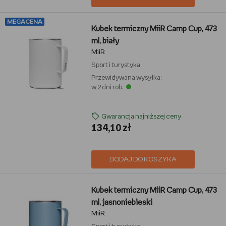
MEGACENA
Kubek termiczny MiiR Camp Cup, 473
ml, biały
MiiR
Sport i turystyka
Przewidywana wysyłka:
w 2 dni rob.
Gwarancja najniższej ceny
134,10 zł
DODAJ DO KOSZYKA
Kubek termiczny MiiR Camp Cup, 473
ml, jasnoniebieski
MiiR