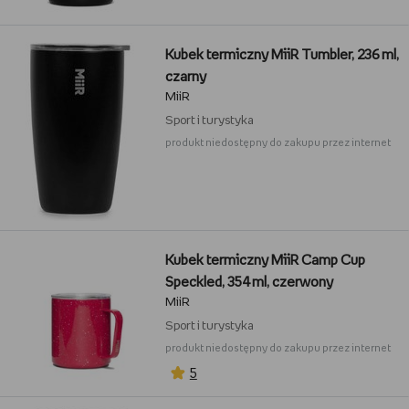
Kubek termiczny MiiR Tumbler, 236 ml,
czarny
MiiR
Sport i turystyka
produkt niedostępny do zakupu przez internet
Kubek termiczny MiiR Camp Cup
Speckled, 354 ml, czerwony
MiiR
Sport i turystyka
produkt niedostępny do zakupu przez internet
5