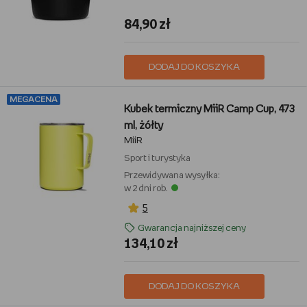
84,90 zł
DODAJ DO KOSZYKA
MEGACENA
Kubek termiczny MiiR Camp Cup, 473
ml, żółty
MiiR
Sport i turystyka
Przewidywana wysyłka:
w 2 dni rob.
5
Gwarancja najniższej ceny
134,10 zł
DODAJ DO KOSZYKA