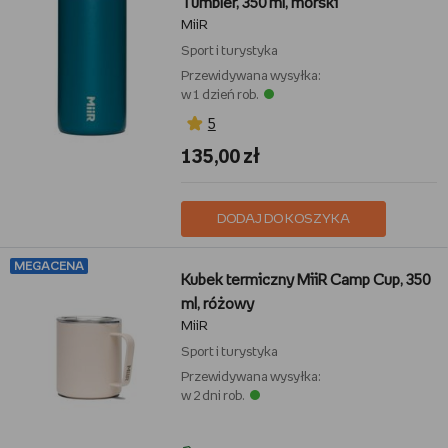
Tumbler, 350 ml, morski
MiiR
Sport i turystyka
Przewidywana wysyłka:
w 1 dzień rob.
5
135,00 zł
DODAJ DO KOSZYKA
MEGACENA
Kubek termiczny MiiR Camp Cup, 350
ml, różowy
MiiR
Sport i turystyka
Przewidywana wysyłka:
w 2 dni rob.