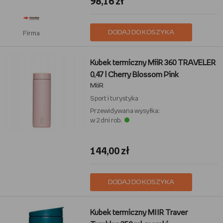
98,16 zł
DODAJ DO KOSZYKA
Firma
Kubek termiczny MiiR 360 TRAVELER
0,47 l Cherry Blossom Pink
MiiR
Sport i turystyka
Przewidywana wysyłka:
w 2 dni rob.
144,00 zł
DODAJ DO KOSZYKA
Kubek termiczny MIIR Traver