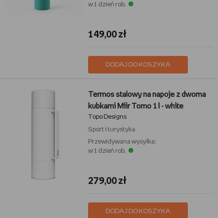
w 1 dzień rob.
149,00 zł
DODAJ DO KOSZYKA
Termos stalowy na napoje z dwoma
kubkami Miir Tomo 1 l - white
Topo Designs
Sport i turystyka
Przewidywana wysyłka:
w 1 dzień rob.
279,00 zł
DODAJ DO KOSZYKA