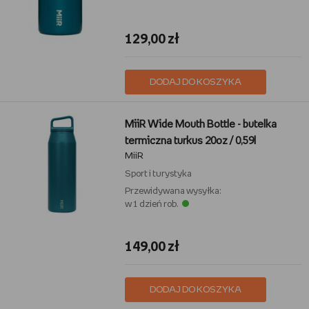
129,00 zł
DODAJ DO KOSZYKA
MiiR Wide Mouth Bottle - butelka
termiczna turkus 20oz / 0,59l
MiiR
Sport i turystyka
Przewidywana wysyłka:
w 1 dzień rob.
149,00 zł
DODAJ DO KOSZYKA