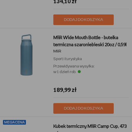
134,10 zł
DODAJ DO KOSZYKA
MiiR Wide Mouth Bottle - butelka
termiczna szaroniebieski 20oz / 0,59l
MiiR
Sport i turystyka
Przewidywana wysyłka:
w 1 dzień rob.
189,99 zł
DODAJ DO KOSZYKA
MEGACENA
Kubek termiczny MiiR Camp Cup, 473