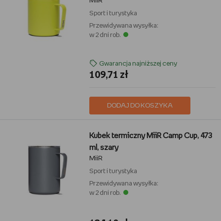
MiiR
Sport i turystyka
Przewidywana wysyłka:
w 2 dni rob.
Gwarancja najniższej ceny
109,71 zł
DODAJ DO KOSZYKA
Kubek termiczny MiiR Camp Cup, 473
ml, szary
MiiR
Sport i turystyka
Przewidywana wysyłka:
w 2 dni rob.