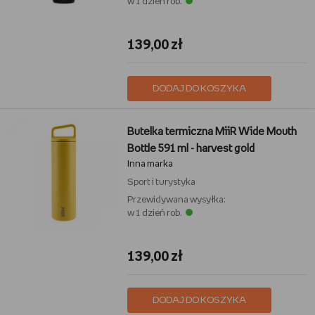
w 1 dzień rob.
139,00 zł
DODAJ DO KOSZYKA
Butelka termiczna MiiR Wide Mouth
Bottle 591 ml - harvest gold
Inna marka
Sport i turystyka
Przewidywana wysyłka:
w 1 dzień rob.
139,00 zł
DODAJ DO KOSZYKA