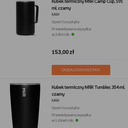
Kubek termiczny MiiR Camp Cup, 591
ml, czarny
MiiR
Sport i turystyka
Przewidywana wysyłka:
w 2 dni rob.
153,00 zł
DODAJ DO KOSZYKA
Kubek termiczny MiiR Tumbler, 354 ml,
czarny
MiiR
Sport i turystyka
Przewidywana wysyłka:
w 1 dzień rob.