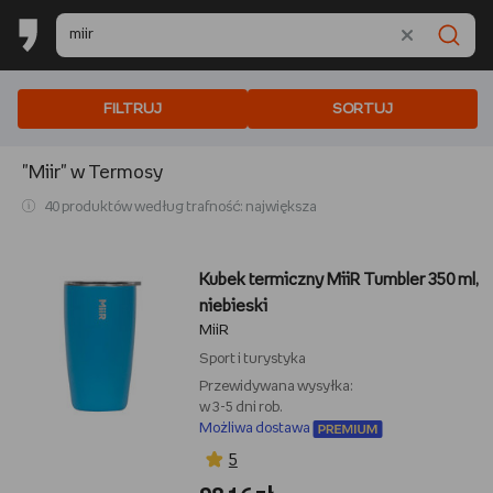
FILTRUJ
SORTUJ
"Miir"
w Termosy
40 produktów według trafność: największa
Kubek termiczny MiiR Tumbler 350 ml,
niebieski
MiiR
Sport i turystyka
Przewidywana wysyłka:
w 3-5 dni rob.
Możliwa dostawa
5