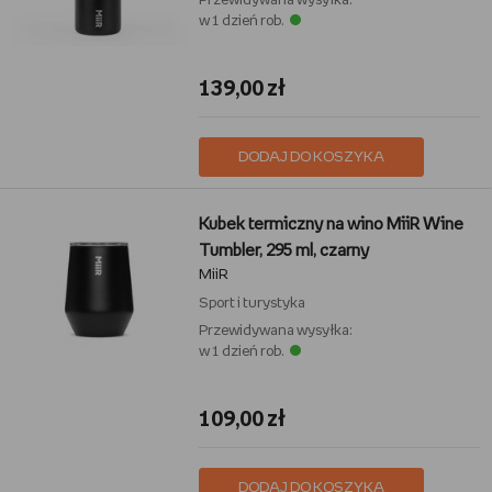
Przewidywana wysyłka:
w 1 dzień rob.
139,00 zł
DODAJ DO KOSZYKA
Kubek termiczny na wino MiiR Wine
Tumbler, 295 ml, czarny
MiiR
Sport i turystyka
Przewidywana wysyłka:
w 1 dzień rob.
109,00 zł
DODAJ DO KOSZYKA