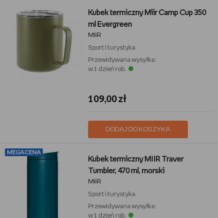
Kubek termiczny Miir Camp Cup 350
ml Evergreen
MiiR
Sport i turystyka
Przewidywana wysyłka:
w 1 dzień rob.
109,00 zł
DODAJ DO KOSZYKA
MEGACENA
Kubek termiczny MIIR Traver
Tumbler, 470 ml, morski
MiiR
Sport i turystyka
Przewidywana wysyłka:
w 1 dzień rob.