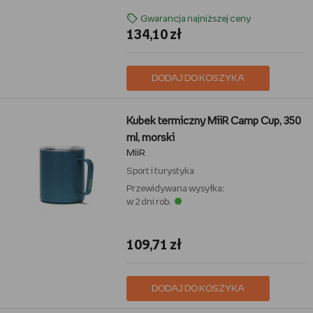
Gwarancja najniższej ceny
134,10 zł
DODAJ DO KOSZYKA
Kubek termiczny MiiR Camp Cup, 350
ml, morski
MiiR
Sport i turystyka
Przewidywana wysyłka:
w 2 dni rob.
109,71 zł
DODAJ DO KOSZYKA