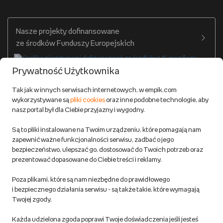
Warunki dostawy
Twój profil
Nasze projekty dofinansowane
Warunki dostawy do salonów Empik
ze środków Funduszy Europejskich
Formy płatności
Prywatność Użytkownika
Zwroty
Tak jak w innych serwisach internetowych, w empik.com
wykorzystywane są
pliki cookies
oraz inne podobne technologie, aby
Do 100 zł na pierwsze zakupy w aplikacji. Pobierz i
nasz portal był dla Ciebie przyjazny i wygodny.
korzystaj z kodów zniżkowych.
Reklamacje
Dowiedz się więcej
Są to pliki instalowane na Twoim urządzeniu, które pomagają nam
Regulamin empik.com
zapewnić ważne funkcjonalności serwisu, zadbać o jego
bezpieczeństwo, ulepszać go, dostosować do Twoich potrzeb oraz
prezentować dopasowane do Ciebie treści i reklamy.
Pozostałe Regulaminy Empiku
Poza plikami, które są nam niezbędne do prawidłowego
Polityka prywatności empik.com
i bezpiecznego działania serwisu - są także takie, które wymagają
Twojej zgody.
Informacje związane z Aktem o Usługach Cyfrowych i zgłaszaniem
Każda udzielona zgoda poprawi Twoje doświadczenia jeśli jesteś