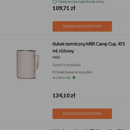
Gwarancja najniższej ceny
109,71 zł
DODAJ DO KOSZYKA
Kubek termiczny MiiR Camp Cup, 473
ml, różowy
MiiR
Sport i turystyka
Przewidywana wysyłka:
w 2 dni rob.
134,10 zł
DODAJ DO KOSZYKA