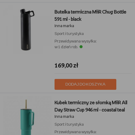
Butelka termiczna MiiR Chug Bottle
591 ml - black
Inna marka
Sport i turystyka
Przewidywana wysyłka:
w 1 dzień rob.
169,00 zł
DODAJ DO KOSZYKA
Kubek termiczny ze słomką MiiR All
Day Straw Cup 946 ml - coastal teal
Inna marka
Sport i turystyka
Przewidywana wysyłka: