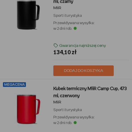
ml, czarny
MiiR
Sport i turystyka
Przewidywana wysyłka:
w 2 dni rob.
Gwarancja najniższej ceny
134,10 zł
DODAJ DO KOSZYKA
MEGACENA
Kubek termiczny MiiR Camp Cup, 473
ml, czerwony
MiiR
Sport i turystyka
Przewidywana wysyłka:
w 2 dni rob.