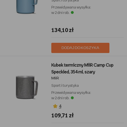
Sport i turystyka
Przewidywana wysyłka:
w 2 dni rob.
134,10 zł
DODAJ DO KOSZYKA
Kubek termiczny MiiR Camp Cup
Speckled, 354 ml, szary
MiiR
Sport i turystyka
Przewidywana wysyłka:
w 2 dni rob.
4
109,71 zł