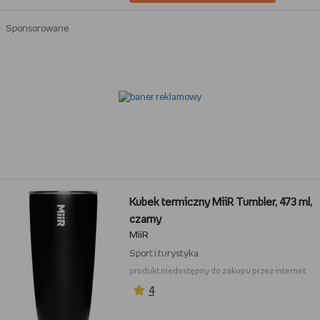
Sponsorowane
Kubek termiczny MiiR Tumbler, 473 ml,
czarny
MiiR
Sport i turystyka
produkt niedostępny do zakupu przez internet
4