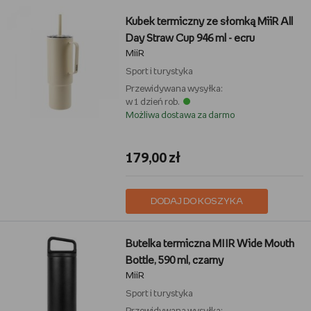
Kubek termiczny ze słomką MiiR All
Day Straw Cup 946 ml - ecru
MiiR
Sport i turystyka
Przewidywana wysyłka:
w 1 dzień rob.
Możliwa dostawa za darmo
179,00 zł
DODAJ DO KOSZYKA
Butelka termiczna MIIR Wide Mouth
Bottle, 590 ml, czarny
MiiR
Sport i turystyka