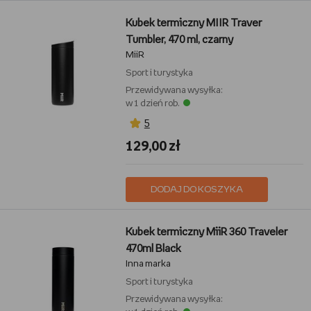
Kubek termiczny MIIR Traver
Tumbler, 470 ml, czarny
MiiR
Sport i turystyka
Przewidywana wysyłka:
w 1 dzień rob.
5
129,00 zł
DODAJ DO KOSZYKA
Kubek termiczny MiiR 360 Traveler
470ml Black
Inna marka
Sport i turystyka
Przewidywana wysyłka: