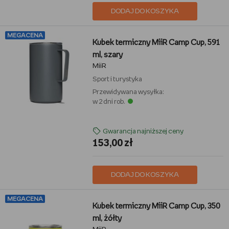
DODAJ DO KOSZYKA
MEGACENA
Kubek termiczny MiiR Camp Cup, 591
ml, szary
MiiR
Sport i turystyka
Przewidywana wysyłka:
w 2 dni rob.
Gwarancja najniższej ceny
153,00 zł
DODAJ DO KOSZYKA
MEGACENA
Kubek termiczny MiiR Camp Cup, 350
ml, żółty