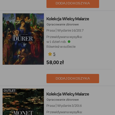
DODAJ DO KOSZYKA
Kolekcja Wielcy Malarze
Opracowanie zbiorowe
Prasa
|
Wydanie 16/2017
Przewidywana wysyłka:
w 1 dzień rob.
Również w outlecie
5
58,00 zł
DODAJ DO KOSZYKA
OUTLET
Kolekcja Wielcy Malarze
Opracowanie zbiorowe
Prasa
|
Wydanie 3/2016
Przewidywana wysyłka: