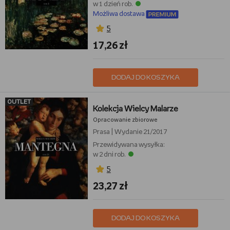
w 1 dzień rob.
Możliwa dostawa
5
17,26 zł
DODAJ DO KOSZYKA
OUTLET
Kolekcja Wielcy Malarze
Opracowanie zbiorowe
Prasa
|
Wydanie 21/2017
Przewidywana wysyłka:
w 2 dni rob.
5
23,27 zł
DODAJ DO KOSZYKA