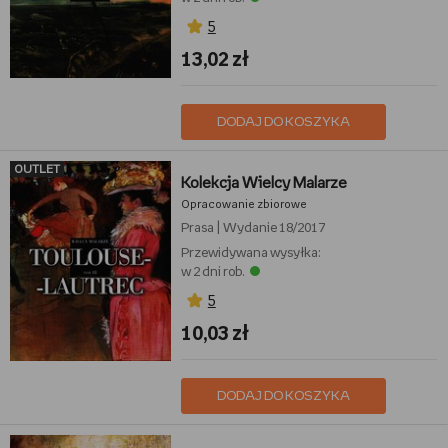
5
13,02 zł
DODAJ DO KOSZYKA
OUTLET
Kolekcja Wielcy Malarze
Opracowanie zbiorowe
Prasa
|
Wydanie 18/2017
Przewidywana wysyłka:
w 2 dni rob.
5
10,03 zł
DODAJ DO KOSZYKA