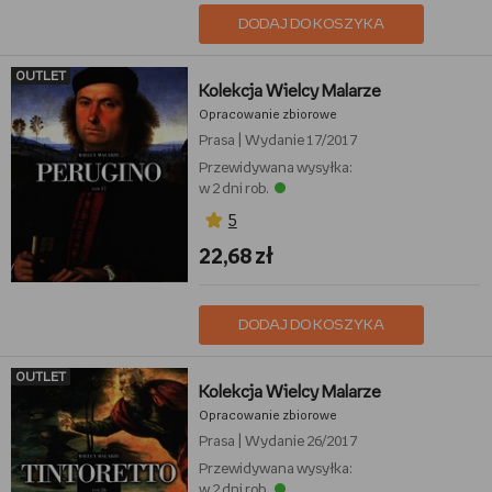
DODAJ DO KOSZYKA
OUTLET
Kolekcja Wielcy Malarze
Opracowanie zbiorowe
Prasa
|
Wydanie 17/2017
Przewidywana wysyłka:
w 2 dni rob.
5
22,68 zł
DODAJ DO KOSZYKA
OUTLET
Kolekcja Wielcy Malarze
Opracowanie zbiorowe
Prasa
|
Wydanie 26/2017
Przewidywana wysyłka:
w 2 dni rob.