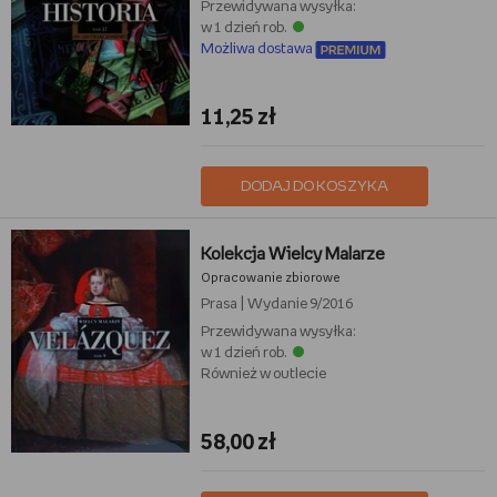
Przewidywana wysyłka:
w 1 dzień rob.
Możliwa dostawa
11,25 zł
DODAJ DO KOSZYKA
Kolekcja Wielcy Malarze
Opracowanie zbiorowe
Prasa
|
Wydanie 9/2016
Przewidywana wysyłka:
w 1 dzień rob.
Również w outlecie
58,00 zł