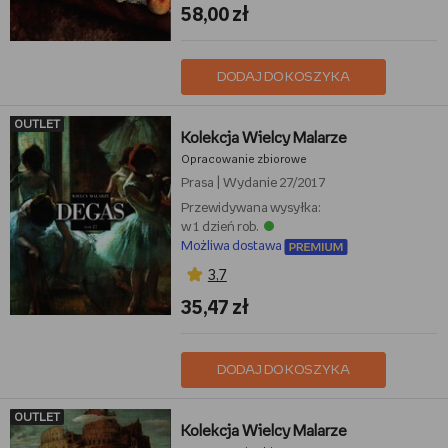
58,00 zł
DODAJ DO KOSZYKA
OUTLET
Kolekcja Wielcy Malarze
Opracowanie zbiorowe
Prasa
|
Wydanie 27/2017
Przewidywana wysyłka:
w 1 dzień rob.
Możliwa dostawa
3,7
35,47 zł
DODAJ DO KOSZYKA
OUTLET
Kolekcja Wielcy Malarze