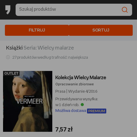
FILTRUJ
SORTUJ
Książki
seria:
wielcy malarze
27 produktów według trafność: największa
OUTLET
Kolekcja Wielcy Malarze
Opracowanie zbiorowe
Prasa
|
Wydanie 4/2016
Przewidywana wysyłka:
w 1 dzień rob.
Możliwa dostawa
7,57 zł