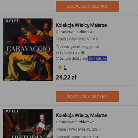
DODAJ DO KOSZYKA
OUTLET
Kolekcja Wielcy Malarze
Opracowanie zbiorowe
Prasa
|
Wydanie 7/2016
Przewidywana wysyłka:
w 1 dzień rob.
Możliwa dostawa
5
24,22 zł
DODAJ DO KOSZYKA
OUTLET
Kolekcja Wielcy Malarze
Opracowanie zbiorowe
Prasa
|
Wydanie 35/2017
Przewidywana wysyłka: