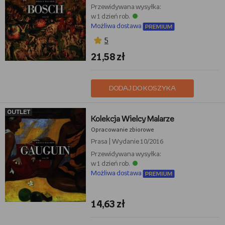
Przewidywana wysyłka:
w 1 dzień rob.
Możliwa dostawa
5
21,58 zł
DODAJ DO KOSZYKA
OUTLET
Kolekcja Wielcy Malarze
Opracowanie zbiorowe
Prasa
|
Wydanie 10/2016
Przewidywana wysyłka:
w 1 dzień rob.
Możliwa dostawa
14,63 zł