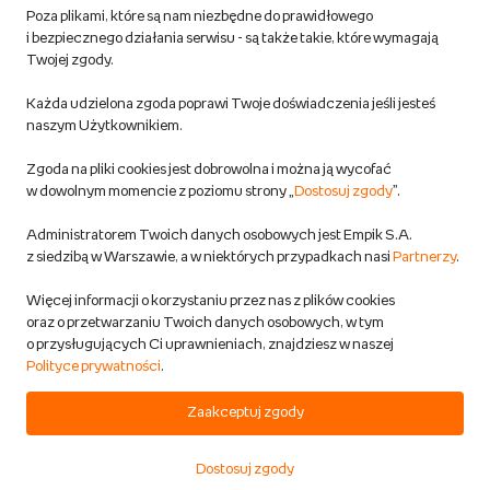
Poza plikami, które są nam niezbędne do prawidłowego
Polityka prywatności empik.com
i bezpiecznego działania serwisu - są także takie, które wymagają
Twojej zgody.
Informacje związane z Aktem o Usługach Cyfrowych i zgłaszaniem
Każda udzielona zgoda poprawi Twoje doświadczenia jeśli jesteś
produktów niebezpiecznych
naszym Użytkownikiem.
Zgoda na pliki cookies jest dobrowolna i można ją wycofać
Dostosuj zgody
w dowolnym momencie z poziomu strony „
Dostosuj zgody
”.
Polityka prywatności empik
Administratorem Twoich danych osobowych jest Empik S.A.
z siedzibą w Warszawie, a w niektórych przypadkach nasi
Partnerzy
.
Raty
Więcej informacji o korzystaniu przez nas z plików cookies
oraz o przetwarzaniu Twoich danych osobowych, w tym
Raty u partnerów Empiku
o przysługujących Ci uprawnieniach, znajdziesz w naszej
Polityce prywatności
.
Odbiór zużytego sprzętu
Zaakceptuj zgody
Dostosuj zgody