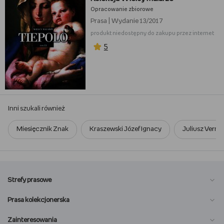
Opracowanie zbiorowe
Prasa
|
Wydanie 13/2017
produkt niedostępny do zakupu przez internet
5
Inni szukali również
Miesięcznik Znak
Kraszewski Józef Ignacy
Juliusz Verne
Strefy prasowe
Prasa kolekcjonerska
Zainteresowania