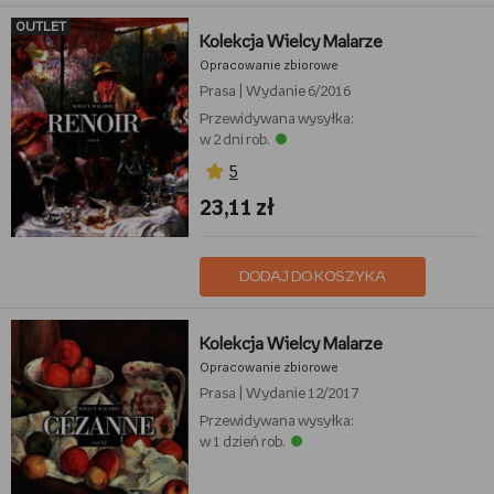
OUTLET
Kolekcja Wielcy Malarze
Opracowanie zbiorowe
Prasa
|
Wydanie 6/2016
Przewidywana wysyłka:
w 2 dni rob.
5
23,11 zł
DODAJ DO KOSZYKA
Kolekcja Wielcy Malarze
Opracowanie zbiorowe
Prasa
|
Wydanie 12/2017
Przewidywana wysyłka:
w 1 dzień rob.