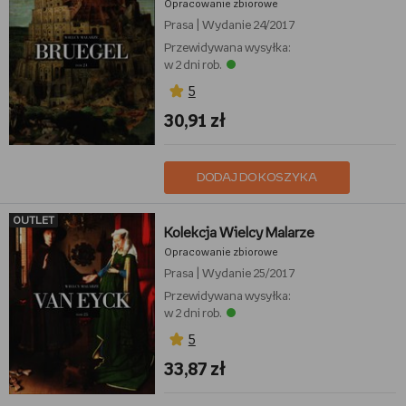
Opracowanie zbiorowe
Prasa
|
Wydanie 24/2017
Przewidywana wysyłka:
w 2 dni rob.
5
30,91 zł
DODAJ DO KOSZYKA
OUTLET
Kolekcja Wielcy Malarze
Opracowanie zbiorowe
Prasa
|
Wydanie 25/2017
Przewidywana wysyłka:
w 2 dni rob.
5
33,87 zł