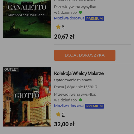
Przewidywana wysyłka:
w 1 dzień rob.
Możliwa dostawa
5
20,67 zł
DODAJ DO KOSZYKA
OUTLET
Kolekcja Wielcy Malarze
Opracowanie zbiorowe
Prasa
|
Wydanie 15/2017
Przewidywana wysyłka:
w 1 dzień rob.
Możliwa dostawa
5
32,00 zł