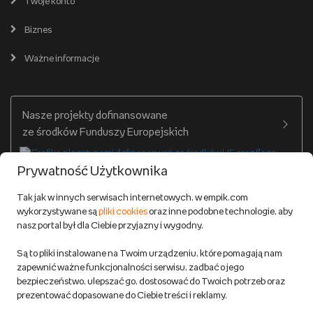
Twoje konto
Pomoc
Karty prezentowe
Empik Selfpublishing
Biznes
Produkty cyfrowe
Cennik dostawy
Ważne informacje
Zakupy hurtowe
Dostępne środki
Warunki dostawy
Twój profil
Nasze projekty dofinansowane
Warunki dostawy do salonów Empik
ze środków Funduszy Europejskich
Formy płatności
Prywatność Użytkownika
Zwroty
Tak jak w innych serwisach internetowych, w empik.com
wykorzystywane są
pliki cookies
oraz inne podobne technologie, aby
Do 100 zł na pierwsze zakupy w aplikacji. Pobierz i
nasz portal był dla Ciebie przyjazny i wygodny.
korzystaj z kodów zniżkowych.
Reklamacje
Dowiedz się więcej
Są to pliki instalowane na Twoim urządzeniu, które pomagają nam
Regulamin empik.com
zapewnić ważne funkcjonalności serwisu, zadbać o jego
bezpieczeństwo, ulepszać go, dostosować do Twoich potrzeb oraz
prezentować dopasowane do Ciebie treści i reklamy.
Pozostałe Regulaminy Empiku