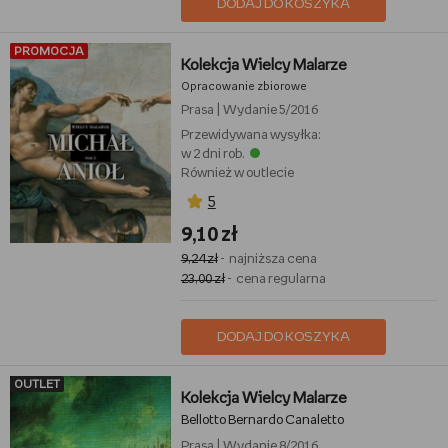
DODAJ DO KOSZYKA
PROMOCJA
Kolekcja Wielcy Malarze
Opracowanie zbiorowe
Prasa
|
Wydanie 5/2016
Przewidywana wysyłka:
w 2 dni rob.
Również w outlecie
5
9,10 zł
9,24 zł
- najniższa cena
23,00 zł
- cena regularna
DODAJ DO KOSZYKA
OUTLET
Kolekcja Wielcy Malarze
Bellotto Bernardo Canaletto
Prasa
|
Wydanie 8/2016