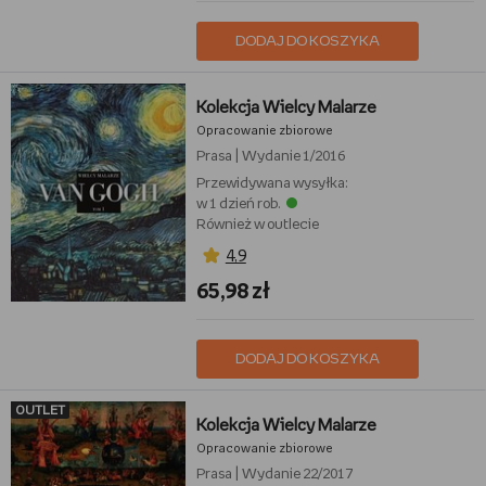
DODAJ DO KOSZYKA
Kolekcja Wielcy Malarze
Opracowanie zbiorowe
Prasa
|
Wydanie 1/2016
Przewidywana wysyłka:
w 1 dzień rob.
Również w outlecie
4,9
65,98 zł
DODAJ DO KOSZYKA
OUTLET
Kolekcja Wielcy Malarze
Opracowanie zbiorowe
Prasa
|
Wydanie 22/2017