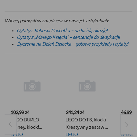
Więcej pomysłów znajdziesz w naszych artykułach:
Cytaty z Kubusia Puchatka – na każdą okazję!
Cytaty z „Małego Księcia” – sentencje do dedykacji!
Życzenia na Dzień Dziecka – gotowe przykłady i cytaty!
102,99 zł
241,24 zł
46,99 zł
LEGO DUPLO
LEGO DOTS, klocki
LEGO I
Disney, klocki
Kreatywny zestaw z
klocki, 
Urodzinowy pociąg
LEGO
tortem, 41926
LEGO
przyjęc
LEGO