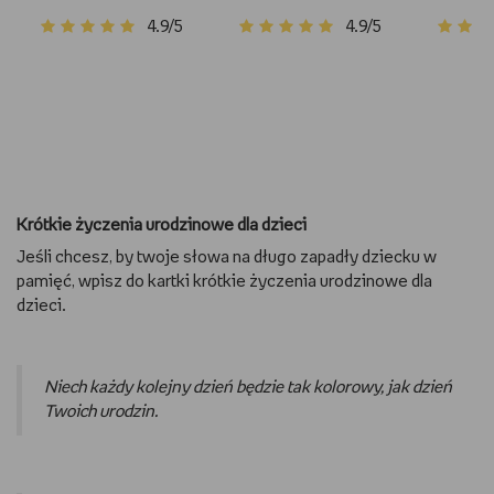
myszek Miki i
urodzin
4.9/5
4.9/5
Minnie, 10941
Krótkie życzenia urodzinowe dla dzieci
Jeśli chcesz, by twoje słowa na długo zapadły dziecku w
pamięć, wpisz do kartki krótkie życzenia urodzinowe dla
dzieci.
Niech każdy kolejny dzień będzie tak kolorowy, jak dzień
Twoich urodzin.