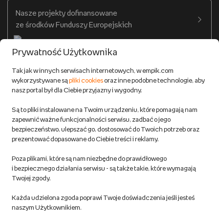
Twój profil
Nasze projekty dofinansowane
Warunki dostawy do salonów Empik
ze środków Funduszy Europejskich
Formy płatności
Prywatność Użytkownika
Zwroty
Tak jak w innych serwisach internetowych, w empik.com
wykorzystywane są
pliki cookies
oraz inne podobne technologie, aby
Do 100 zł na pierwsze zakupy w aplikacji. Pobierz i
nasz portal był dla Ciebie przyjazny i wygodny.
korzystaj z kodów zniżkowych.
Reklamacje
Dowiedz się więcej
Są to pliki instalowane na Twoim urządzeniu, które pomagają nam
Regulamin empik.com
zapewnić ważne funkcjonalności serwisu, zadbać o jego
bezpieczeństwo, ulepszać go, dostosować do Twoich potrzeb oraz
prezentować dopasowane do Ciebie treści i reklamy.
Pozostałe Regulaminy Empiku
Poza plikami, które są nam niezbędne do prawidłowego
Polityka prywatności empik.com
i bezpiecznego działania serwisu - są także takie, które wymagają
Twojej zgody.
Informacje związane z Aktem o Usługach Cyfrowych i zgłaszaniem
Każda udzielona zgoda poprawi Twoje doświadczenia jeśli jesteś
produktów niebezpiecznych
naszym Użytkownikiem.