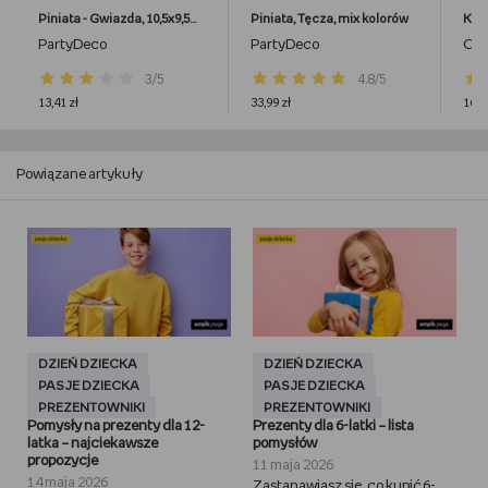
Piniata - Gwiazda, 10,5x9,5x3,5 cm
Piniata, Tęcza, mix kolorów
PartyDeco
PartyDeco
Car
3/5
4.8/5
13,41 zł
33,99 zł
16,0
Powiązane artykuły
DZIEŃ DZIECKA
DZIEŃ DZIECKA
PASJE DZIECKA
PASJE DZIECKA
PREZENTOWNIKI
PREZENTOWNIKI
Pomysły na prezenty dla 12-
Prezenty dla 6-latki – lista
latka – najciekawsze
pomysłów
propozycje
11 maja 2026
14 maja 2026
Zastanawiasz się, co kupić 6-