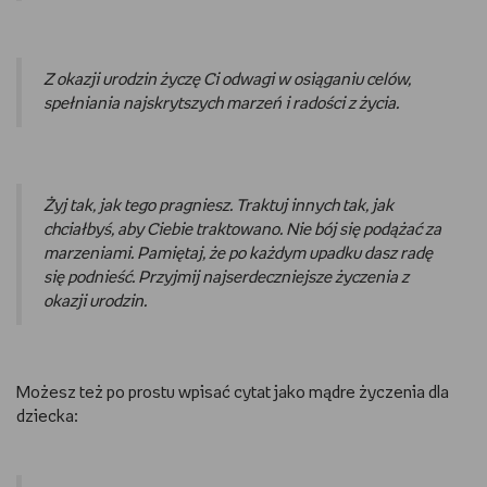
Z okazji urodzin życzę Ci odwagi w osiąganiu celów,
spełniania najskrytszych marzeń i radości z życia.
Żyj tak, jak tego pragniesz. Traktuj innych tak, jak
chciałbyś, aby Ciebie traktowano. Nie bój się podążać za
marzeniami. Pamiętaj, że po każdym upadku dasz radę
się podnieść. Przyjmij najserdeczniejsze życzenia z
okazji urodzin.
Możesz też po prostu wpisać cytat jako mądre życzenia dla
dziecka: