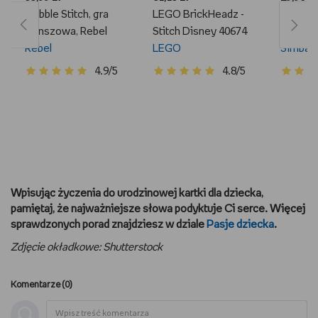
Dobble Stitch, gra
LEGO BrickHeadz -
Disney,
planszowa, Rebel
Stitch Disney 40674
Stitch, 
Rebel
LEGO
Simba
4.9/5
4.8/5
Wpisując życzenia do urodzinowej kartki dla dziecka,
pamiętaj, że najważniejsze słowa podyktuje Ci serce. Więcej
sprawdzonych porad znajdziesz w dziale
Pasje dziecka
.
Zdjęcie okładkowe: Shutterstock
Komentarze (
0
)