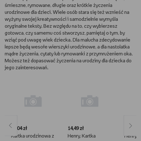
śmieszne, rymowane, długie oraz krótkie życzenia
WSZYSTKO O LEGO
urodzinowe dla dzieci. Wiele osób stara się też wznieść na
wyżyny swojej kreatywności i samodzielnie wymyśla
REDAKCJA
oryginalne teksty. Bez względu na to, czy wybierzesz
gotowca, czy samemu coś stworzysz, pamiętaj o tym, by
WYDARZENIA
wziąć pod uwagę wiek dziecka. Dla malucha zdecydowanie
lepsze będą wesołe wierszyki urodzinowe, a dla nastolatka
mądre życzenia, cytaty lub rymowanki z przymrużeniem oka.
POD PATRONATEM EMPIKU
Możesz też dopasować życzenia na urodziny dla dziecka do
jego zainteresowań.
16,04 zł
14,49 zł
11,51 zł
Kartka urodzinowa z
Henry, Kartka
Henry, 