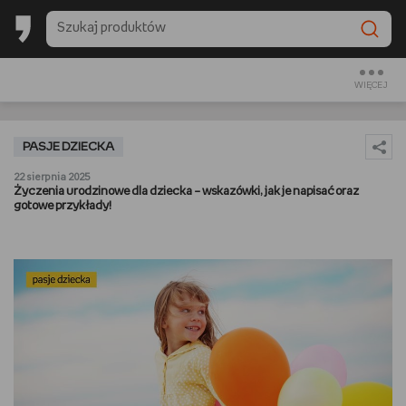
BACK TO SCHOOL
CZYTAM
WIĘCEJ
OGLĄDAM
PASJE DZIECKA
SŁUCHAM
22 sierpnia 2025
Życzenia urodzinowe dla dziecka – wskazówki, jak je napisać oraz
gotowe przykłady!
RANKINGI
BACK TO SCHOOL
PREZENTOWNIKI
DIY
GOTUJĘ