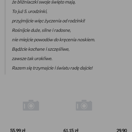
że bliźniaczki swoje święto mają.
To już 5. urodzinki,
przyjmijcie więc życzenia od rodzinki!
Rośnijcie duże, silne i radosne,
nie miejcie powodów do kręcenia noskiem.
Bądźcie kochane i szczęśliwe,
zawsze tak urokliwe.
Razem się trzymajcie i światu radę dajcie!
55,99 zł
61,15 zł
29,90 zł