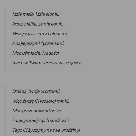
Idzie misio, idzie słonik,
kroczy lalka, za nią konik.
Wszyscy razem z balonami,
z najlepszymi życzeniami.
Moc uśmiechu i radości
niech w Twym sercu zawsze gości!
Dziś są Twoje urodzinki,
więc życzę Ci wesołej minki.
Moc prezentów od gości
i najpyszniejszych słodkości.
Tego Ci życzymy na twe urodziny!