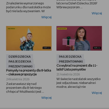
Znalezienie wymarzonego
latce na Dzień Dziecka 2026?
podarunku dla nastolatka może
Wbrew pozorom ...
być nie lada wyzwaniem. W
Więcej
Więcej
DZIEŃ DZIECKA
PASJE DZIECKA
PASJE DZIECKA
PREZENTOWNIKI
Co wybrać na prezent dla 11-
PREZENTOWNIKI
latki? Lista pomysłów
Pomysły na prezenty dla 8-latka
– ciekawe propozycje
21 kwietnia 2026
W świecie nastolatek wszystko
24 kwietnia 2026
jest odjazdowe, niebanalne i
Zastanawiasz się nad
modne, ale wciąż nie
prezentem dla 8-letniego
chłopca? Możliwości jest ...
Więcej
Więcej