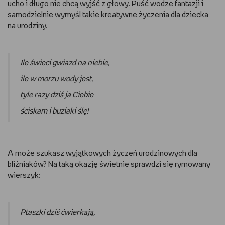
ucho i długo nie chcą wyjść z głowy. Puść wodze fantazji i
samodzielnie wymyśl takie kreatywne życzenia dla dziecka
na urodziny.
Ile świeci gwiazd na niebie,
ile w morzu wody jest,
tyle razy dziś ja Ciebie
ściskam i buziaki ślę!
A może szukasz wyjątkowych życzeń urodzinowych dla
bliźniaków? Na taką okazję świetnie sprawdzi się rymowany
wierszyk:
Ptaszki dziś ćwierkają,