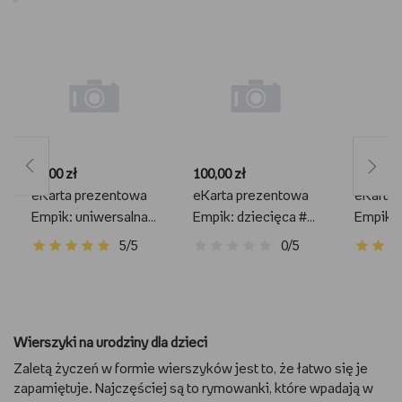
50,00 zł
100,00 zł
100,00 z
eKarta prezentowa
eKarta prezentowa
eKarta
Empik: uniwersalna
Empik: dziecięca #1
Empik: 
#4 50 zł
100 zł
100 zł
5/5
0/5
Wierszyki na urodziny dla dzieci
Zaletą życzeń w formie wierszyków jest to, że łatwo się je
zapamiętuje. Najczęściej są to rymowanki, które wpadają w