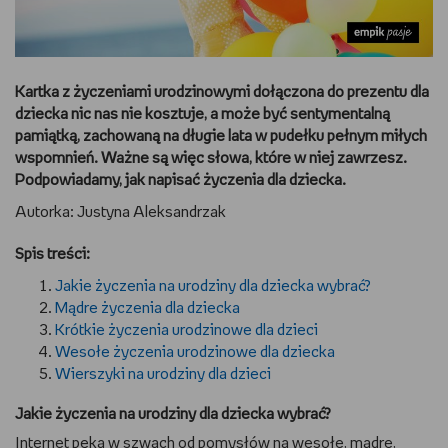
DBAM O URODĘ
TRENUJĘ
Kartka
z życzeniami urodzinowymi dołączona do prezentu dla
dziecka nic nas nie kosztuje, a może być sentymentalną
URZĄDZAM I DEKORUJĘ
pamiątką, zachowaną na długie lata w pudełku pełnym miłych
wspomnień. Ważne są więc słowa, które w niej zawrzesz.
Podpowiadamy, jak napisać życzenia dla dziecka.
MAM ZWIERZĘTA
Autorka: Justyna Aleksandrzak
PASJE DZIECKA
Spis treści:
GRAM
Jakie życzenia na urodziny dla dziecka wybrać?
Mądre życzenia dla dziecka
RYSUJĘ
Krótkie życzenia urodzinowe dla dzieci
Wesołe życzenia urodzinowe dla dziecka
Wierszyki na urodziny dla dzieci
PORADNIKI
Jakie życzenia na urodziny dla dziecka wybrać?
WYWIADY
Internet pęka w szwach od pomysłów na wesołe, mądre,