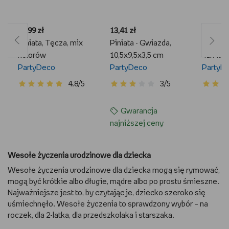
33,99 zł
13,41 zł
43,99 zł
Piniata, Tęcza, mix
Piniata - Gwiazda,
Piniata
kolorów
10,5x9,5x3,5 cm
41x49.
PartyDeco
PartyDeco
PartyD
4.8/5
3/5
Gwarancja
najniższej ceny
Wesołe życzenia urodzinowe dla dziecka
Wesołe życzenia urodzinowe dla dziecka mogą się rymować,
mogą być krótkie albo długie, mądre albo po prostu śmieszne.
Najważniejsze jest to, by czytając je, dziecko szeroko się
uśmiechnęło. Wesołe życzenia to sprawdzony wybór – na
roczek, dla 2-latka, dla przedszkolaka i starszaka.