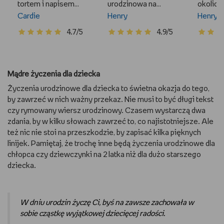
tortem i napisem
urodzinowa na
okolic
wszystkiego
Cardie
roczek dla
Henry
różowa 
Henry
najsłodszego
dziewczynki,
złoceni
4.7/5
4.9/5
różowa jedynka z
tłoczeniem i
złoceniem
Mądre życzenia dla dziecka
Życzenia urodzinowe dla dziecka to świetna okazja do tego,
by zawrzeć w nich ważny przekaz. Nie musi to być długi tekst
czy rymowany wiersz urodzinowy. Czasem wystarczą dwa
zdania, by w kilku słowach zawrzeć to, co najistotniejsze. Ale
też nic nie stoi na przeszkodzie, by zapisać kilka pięknych
linijek. Pamiętaj, że trochę inne będą życzenia urodzinowe dla
chłopca czy dziewczynki na 2 latka niż dla dużo starszego
dziecka.
W dniu urodzin życzę Ci, byś na zawsze zachowała w
sobie cząstkę wyjątkowej dziecięcej radości.