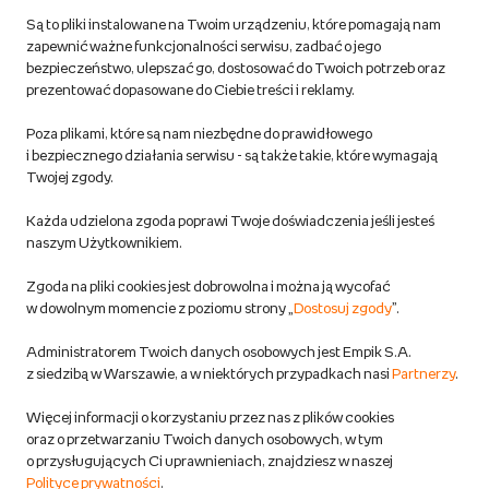
Są to pliki instalowane na Twoim urządzeniu, które pomagają nam
Regulamin empik.com
zapewnić ważne funkcjonalności serwisu, zadbać o jego
bezpieczeństwo, ulepszać go, dostosować do Twoich potrzeb oraz
prezentować dopasowane do Ciebie treści i reklamy.
Pozostałe Regulaminy Empiku
Poza plikami, które są nam niezbędne do prawidłowego
Polityka prywatności empik.com
i bezpiecznego działania serwisu - są także takie, które wymagają
Twojej zgody.
Informacje związane z Aktem o Usługach Cyfrowych i zgłaszaniem
Każda udzielona zgoda poprawi Twoje doświadczenia jeśli jesteś
produktów niebezpiecznych
naszym Użytkownikiem.
Zgoda na pliki cookies jest dobrowolna i można ją wycofać
Dostosuj zgody
w dowolnym momencie z poziomu strony „
Dostosuj zgody
”.
Polityka prywatności empik
Administratorem Twoich danych osobowych jest Empik S.A.
z siedzibą w Warszawie, a w niektórych przypadkach nasi
Partnerzy
.
Raty
Więcej informacji o korzystaniu przez nas z plików cookies
oraz o przetwarzaniu Twoich danych osobowych, w tym
Raty u partnerów Empiku
o przysługujących Ci uprawnieniach, znajdziesz w naszej
Polityce prywatności
.