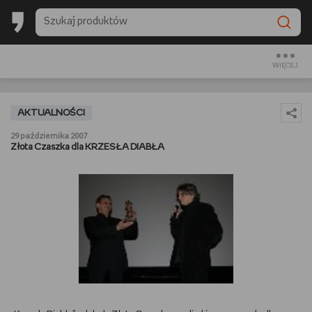
BACK TO SCHOOL
CZYTAM
WIĘCEJ
OGLĄDAM
AKTUALNOŚCI
SŁUCHAM
29 października 2007
Złota Czaszka dla KRZESŁA DIABŁA
RANKINGI
BACK TO SCHOOL
PREZENTOWNIKI
DIY
GOTUJĘ