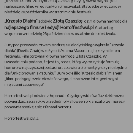
„Krzesło Diabła” zdobyło Złotą Czaszkę, czyli główna nagrodę dla
najlepszego filmu w I edycji Horroffestiwal.pl. Statuetkę wręczono w
DBAM O URODĘ
niedzielę 28 października w ostatnim dniu festiwalu.
„Krzesło Diabła”
Złotą Czaszkę
zdobyło
, czyli główna nagrodę dla
TRENUJĘ
najlepszego filmu w I edycji Horroffestiwal.pl
. Statuetkę
wręczono w niedzielę 28 października, w ostatnim dniu festiwalu.
URZĄDZAM I DEKORUJĘ
Jury pod przewodnictwem Andrzeja Kołodyńskiego wybrało "Krzesło
diabła" (Devil's Chair) w reżyserii Adama Masona najlepszym filmem
MAM ZWIERZĘTA
festiwalu. Film otrzymał główną nagrodę, Złotą Czaszkę. W
uzasadnieniu podano, że jest to „obraz, który wykorzystuje formułę
horroru w najczystszej postaci oraz zawiera elementy grozy niezbędne
PASJE DZIECKA
dla funkcjonowania gatunku”. Jury określiło "Krzesło diabła" mianem
„filmu pedagogicznie niewłaściwego, ale zarazem inteligentnego i
GRAM
miejscami zabawnego”.
Horrorfestiwal.pl odwiedziło ponad 10 tysięcy widzów. Już dziś można
RYSUJĘ
potwierdzić, że za rok w przededniu Halloween organizatorzy imprezy
ponownie spotkają się z fanami horroru.
PORADNIKI
Horrorfestiwal.pl/I.J.
WYWIADY