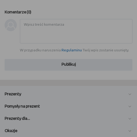
WSZYSTKO O LEGO
Komentarze (
0
)
REDAKCJA
WYDARZENIA
W przypadku naruszenia
Regulaminu
Twój wpis zostanie usunięty.
POD PATRONATEM EMPIKU
Publikuj
Prezenty
Pomysły na prezent
Prezenty dla…
Okazje