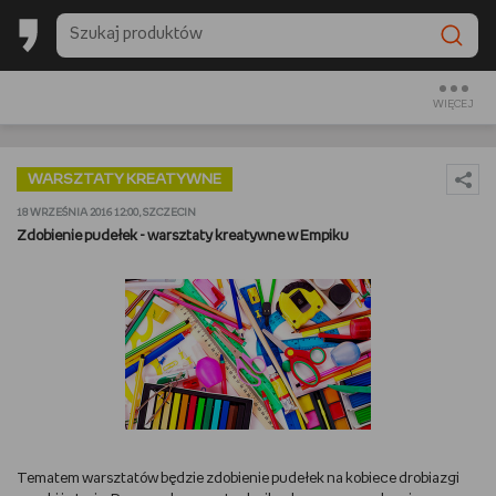
BESTSELLERY EMPIKU 2025
BACK TO SCHOOL
WIĘCEJ
CZYTAM
WARSZTATY KREATYWNE
OGLĄDAM
18 WRZEŚNIA 2016 12:00, SZCZECIN
Zdobienie pudełek - warsztaty kreatywne w Empiku
SŁUCHAM
PREZENTOWNIKI
GRAM
GOTUJĘ
Tematem warsztatów będzie zdobienie pudełek na kobiece drobiazgi
URZĄDZAM I DEKORUJĘ