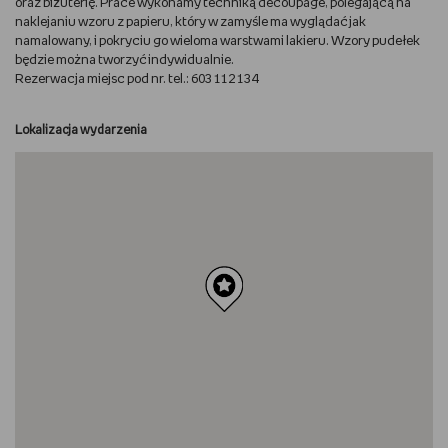
oraz biżuterię. Prace wykonamy techniką decoupage, polegającą na
naklejaniu wzoru z papieru, który w zamyśle ma wyglądać jak
RYSUJĘ
namalowany, i pokryciu go wieloma warstwami lakieru. Wzory pudełek
będzie można tworzyć indywidualnie.
Rezerwacja miejsc pod nr. tel.: 603 112 134
DIY
Lokalizacja wydarzenia
MAM ZWIERZĘTA
DBAM O URODĘ
PASJE DZIECKA
TRENUJĘ
PORADNIKI
WYWIADY
WSZYSTKO O LEGO