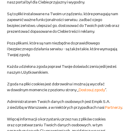
nasz portal był dla Ciebie przyjazny i wygodny.
korzystaj z kodów zniżkowych.
Reklamacje
Dowiedz się więcej
Są to pliki instalowane na Twoim urządzeniu, które pomagają nam
Regulamin empik.com
zapewnić ważne funkcjonalności serwisu, zadbać o jego
bezpieczeństwo, ulepszać go, dostosować do Twoich potrzeb oraz
prezentować dopasowane do Ciebie treści i reklamy.
Pozostałe Regulaminy Empiku
Poza plikami, które są nam niezbędne do prawidłowego
Polityka prywatności empik.com
i bezpiecznego działania serwisu - są także takie, które wymagają
Twojej zgody.
Informacje związane z Aktem o Usługach Cyfrowych i zgłaszaniem
Każda udzielona zgoda poprawi Twoje doświadczenia jeśli jesteś
produktów niebezpiecznych
naszym Użytkownikiem.
Zgoda na pliki cookies jest dobrowolna i można ją wycofać
Dostosuj zgody
w dowolnym momencie z poziomu strony „
Dostosuj zgody
”.
Polityka prywatności empik
Administratorem Twoich danych osobowych jest Empik S.A.
z siedzibą w Warszawie, a w niektórych przypadkach nasi
Partnerzy
.
Raty
Więcej informacji o korzystaniu przez nas z plików cookies
oraz o przetwarzaniu Twoich danych osobowych, w tym
Raty u partnerów Empiku