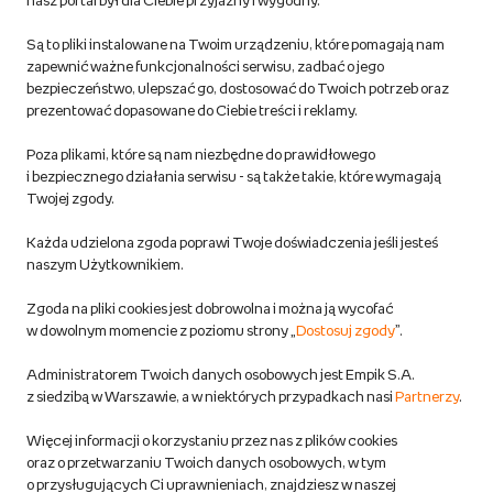
nasz portal był dla Ciebie przyjazny i wygodny.
korzystaj z kodów zniżkowych.
Reklamacje
Dowiedz się więcej
Są to pliki instalowane na Twoim urządzeniu, które pomagają nam
Regulamin empik.com
zapewnić ważne funkcjonalności serwisu, zadbać o jego
bezpieczeństwo, ulepszać go, dostosować do Twoich potrzeb oraz
prezentować dopasowane do Ciebie treści i reklamy.
Pozostałe Regulaminy Empiku
Poza plikami, które są nam niezbędne do prawidłowego
Polityka prywatności empik.com
i bezpiecznego działania serwisu - są także takie, które wymagają
Twojej zgody.
Informacje związane z Aktem o Usługach Cyfrowych i zgłaszaniem
Każda udzielona zgoda poprawi Twoje doświadczenia jeśli jesteś
produktów niebezpiecznych
naszym Użytkownikiem.
Zgoda na pliki cookies jest dobrowolna i można ją wycofać
Dostosuj zgody
w dowolnym momencie z poziomu strony „
Dostosuj zgody
”.
Polityka prywatności empik
Administratorem Twoich danych osobowych jest Empik S.A.
z siedzibą w Warszawie, a w niektórych przypadkach nasi
Partnerzy
.
Raty
Więcej informacji o korzystaniu przez nas z plików cookies
oraz o przetwarzaniu Twoich danych osobowych, w tym
Raty u partnerów Empiku
o przysługujących Ci uprawnieniach, znajdziesz w naszej