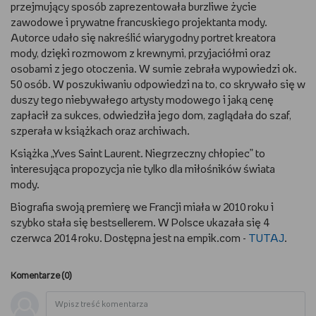
przejmujący sposób zaprezentowała burzliwe życie
zawodowe i prywatne francuskiego projektanta mody.
Autorce udało się nakreślić wiarygodny portret kreatora
mody, dzięki rozmowom z krewnymi, przyjaciółmi oraz
osobami z jego otoczenia. W sumie zebrała wypowiedzi ok.
50 osób. W poszukiwaniu odpowiedzi na to, co skrywało się w
duszy tego niebywałego artysty modowego i jaką cenę
zapłacił za sukces, odwiedziła jego dom, zaglądała do szaf,
szperała w książkach oraz archiwach.
Książka „Yves Saint Laurent. Niegrzeczny chłopiec” to
interesująca propozycja nie tylko dla miłośników świata
mody.
Biografia swoją premierę we Francji miała w 2010 roku i
szybko stała się bestsellerem. W Polsce ukazała się 4
czerwca 2014 roku. Dostępna jest na empik.com -
TUTAJ
.
Komentarze (
0
)