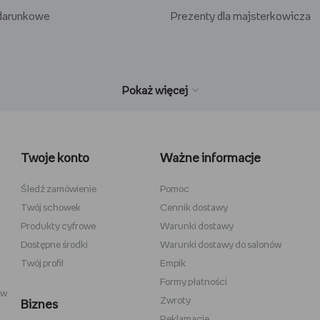
odarunkowe
Prezenty dla majsterkowicza
wełniane
Wiedźmin
inecraft
Minecraft
Twoje konto
Ważne informacje
y
Stranger Things
la dzieci
Star Wars
Śledź zamówienie
Pomoc
Twój schowek
Cennik dostawy
 do szkicowania
Władca Pierścieni
Produkty cyfrowe
Warunki dostawy
i
Gra o Tron
Dostępne środki
Warunki dostawy do salonów
Twój profil
Empik
Formy płatności
ów
Zwroty
Biznes
Reklamacje