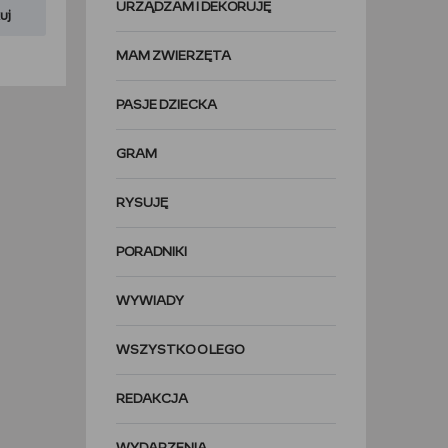
URZĄDZAM I DEKORUJĘ
uj
MAM ZWIERZĘTA
PASJE DZIECKA
GRAM
RYSUJĘ
PORADNIKI
WYWIADY
WSZYSTKO O LEGO
REDAKCJA