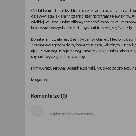
- 27 lat temu „Tron” był filmem przekraczającym granice teg
dziś wygląda jak stary, czarno-biały program telewizyjny. Al
wielkiej walizce. Nakręciliśmy tamten film na 70-milimetrow
kolorowała wszystkie klatki, aby kombinezony się świeciły.
Bohaterem dzieła jest Sean (w tej roli Garrett Hedlund), sy
Zostaje wciągnięty do cyfrowego świata, w którym Kevin żył p
ojciec i syn wyruszają na wyprawę przez wizualnie olśniewa
się nadzwyczaj niebezpieczny.
Film wyreżyserował Joseph Kosinski. Muzykę do projektu na
Megafon
Komentarze (
0
)