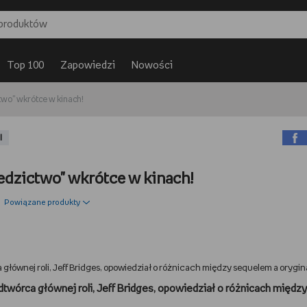
Top 100
Zapowiedzi
Nowości
two" wkrótce w kinach!
I
iedzictwo" wkrótce w kinach!
Powiązane produkty
a głównej roli, Jeff Bridges, opowiedział o różnicach między sequelem a orygi
 Odtwórca głównej roli, Jeff Bridges, opowiedział o różnicach między