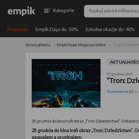
Kategorie
Promocje
Empik Days do -50%
Szkolne okazje do -40%
Strona główna
Empik Pasje. Magazyn online
"Tron: Dziedzic
AKTUALNOŚC
07 grudnia 2010
"Tron: Dz
Komentarze (
0
)
25 grudnia do kina trafi obraz „Tron: Dziedzictwo”. Odtwórc
25 grudnia do kina trafi obraz „Tron: Dziedzictwo”.
sequelem a oryginałem.