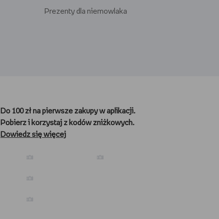
Prezenty dla niemowlaka
Prezenty dla gracza
Prezenty dla nauczyciela
Do 100 zł na pierwsze zakupy w aplikacji.
Prezenty dla kibica
Pobierz i korzystaj z kodów zniżkowych.
Prezenty dla biegacza
Dowiedz się więcej
Prezenty dla podróżnika
Prezenty dla kawosza