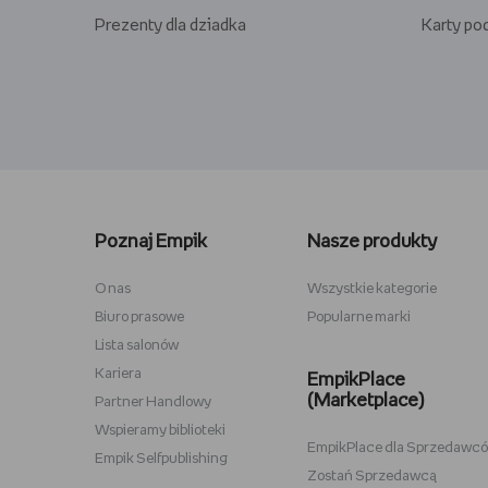
Prezenty dla dziadka
Karty p
Lego kwiaty
Torby ba
Plecaki szkolne
Figurki M
Poznaj Empik
Nasze produkty
Stitch
Antyram
Karta podarunkowa Steam
Tablety d
O nas
Wszystkie kategorie
Biuro prasowe
Popularne marki
Lampki do czytania
Zestawy
Lista salonów
Album na zdjęcia wklejane
Przypink
Kariera
EmpikPlace
(Marketplace)
Partner Handlowy
Wspieramy biblioteki
EmpikPlace dla Sprzedawc
Empik Selfpublishing
Zostań Sprzedawcą