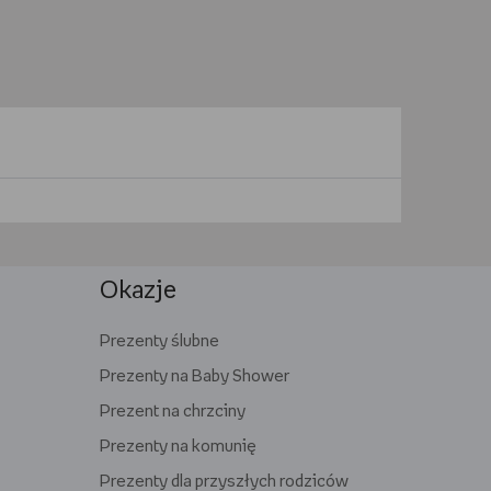
Okazje
Prezenty ślubne
Prezenty na Baby Shower
Prezent na chrzciny
Prezenty na komunię
Prezenty dla przyszłych rodziców