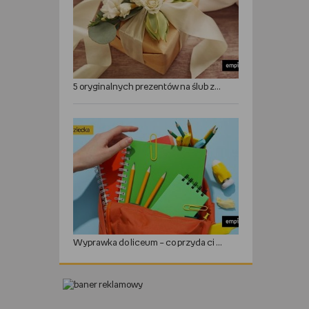
5 oryginalnych prezentów na ślub zamiast kwiatów
Wyprawka do liceum – co przyda ci się w roku szkolnym?