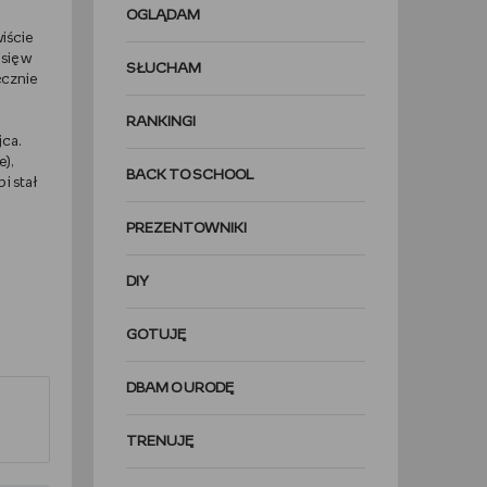
OGLĄDAM
wiście
 się w
SŁUCHAM
ęcznie
RANKINGI
jca.
e),
BACK TO SCHOOL
i stał
PREZENTOWNIKI
DIY
GOTUJĘ
DBAM O URODĘ
TRENUJĘ