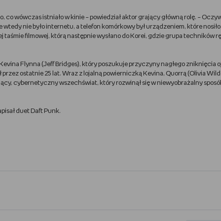
o, co wówczas istniało w kinie – powiedział aktor grający główną rolę. – Oczy
e wtedy nie było internetu, a telefon komórkowy był urządzeniem, które nosiło
ej taśmie filmowej, którą następnie wysłano do Korei, gdzie grupa techników r
n Kevina Flynna (Jeff Bridges), który poszukuje przyczyny nagłego zniknięcia o
rzez ostatnie 25 lat. Wraz z lojalną powierniczką Kevina, Quorrą (Olivia Wild
jący, cybernetyczny wszechświat, który rozwinął się w niewyobrażalny sposób 
pisał duet Daft Punk.