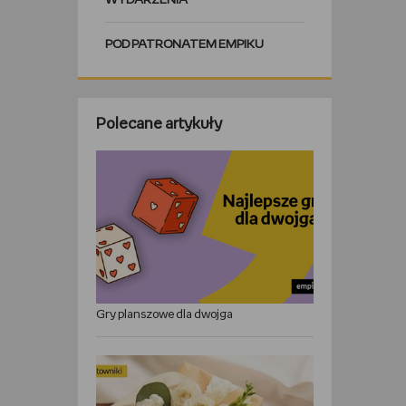
WYDARZENIA
POD PATRONATEM EMPIKU
Polecane artykuły
Gry planszowe dla dwojga