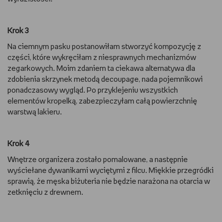
Krok 3
Na ciemnym pasku postanowiłam stworzyć kompozycję z
części, które wykręciłam z niesprawnych mechanizmów
zegarkowych. Moim zdaniem ta ciekawa alternatywa dla
zdobienia skrzynek metodą decoupage, nada pojemnikowi
ponadczasowy wygląd. Po przyklejeniu wszystkich
elementów kropelką, zabezpieczyłam całą powierzchnię
warstwą lakieru.
Krok 4
Wnętrze organizera zostało pomalowane, a następnie
wyściełane dywanikami wyciętymi z filcu. Miękkie przegródki
sprawią, że męska biżuteria nie będzie narażona na otarcia w
zetknięciu z drewnem.