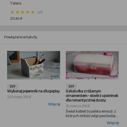
Talens
5/5
221,60 zł
Powiązane artykuły
DIY
DIY
Wykonaj pojemnik na długopisy
Szkatułka z różanym
ornamentem - stwórz upominek
22 lutego 2018
dla romantycznej duszy
Więcej
01 marca 2018
Świat kobiet to paleta emocji, z
których miłość odgrywa bodaj ...
Więcej