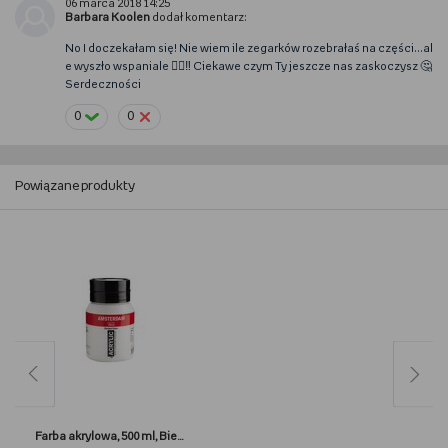
06 marca 2018 14:25
Barbara Koolen
dodał komentarz:
No I doczekałam się! Nie wiem ile zegarków rozebrałaś na części...al
e wyszło wspaniale 👍🏻‼️ Ciekawe czym Ty jeszcze nas zaskoczysz 🤔
Serdeczności
0
0
Powiązane produkty
Farba akrylowa, 500 ml, Biel cynkowa