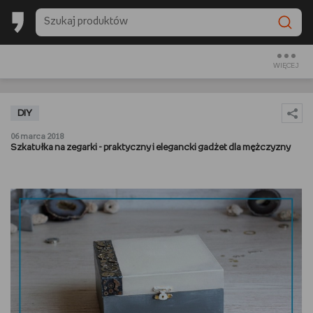
BACK TO SCHOOL
CZYTAM
WIĘCEJ
OGLĄDAM
DIY
SŁUCHAM
06 marca 2018
Szkatułka na zegarki - praktyczny i elegancki gadżet dla mężczyzny
RANKINGI
BACK TO SCHOOL
PREZENTOWNIKI
DIY
GOTUJĘ