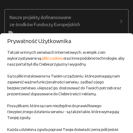
Warunki dostawy
Twój profil
Nasze projekty dofinansowane
Warunki dostawy do salonów Empik
ze środków Funduszy Europejskich
Formy płatności
Prywatność Użytkownika
Zwroty
Tak jak w innych serwisach internetowych, w empik.com
wykorzystywane są
pliki cookies
oraz inne podobne technologie, aby
Do 100 zł na pierwsze zakupy w aplikacji. Pobierz i
nasz portal był dla Ciebie przyjazny i wygodny.
korzystaj z kodów zniżkowych.
Reklamacje
Dowiedz się więcej
Są to pliki instalowane na Twoim urządzeniu, które pomagają nam
Regulamin empik.com
zapewnić ważne funkcjonalności serwisu, zadbać o jego
bezpieczeństwo, ulepszać go, dostosować do Twoich potrzeb oraz
prezentować dopasowane do Ciebie treści i reklamy.
Pozostałe Regulaminy Empiku
Poza plikami, które są nam niezbędne do prawidłowego
Polityka prywatności empik.com
i bezpiecznego działania serwisu - są także takie, które wymagają
Twojej zgody.
Informacje związane z Aktem o Usługach Cyfrowych i zgłaszaniem
Każda udzielona zgoda poprawi Twoje doświadczenia jeśli jesteś