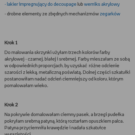
- lakier impregnujący do decoupage
lub
werniks akrylowy
WSZYSTKO O LEGO
- drobne elementy ze zbędnych mechanizmów
zegarków
REDAKCJA
WYDARZENIA
Krok 1
Do malowania skrzynki użyłam trzech kolorów farby
POD PATRONATEM EMPIKU
akrylowej - czarnej, białej i srebrnej. Farby mieszałam ze sobą
w odpowiednich proporcjach, by uzyskać różne odcienie
szarości z lekką, metaliczną poświatą. Dolnej części szkatułki
postanowiłam nadać odcień ciemniejszy od koloru, którym
pomalowałam wieko.
Krok 2
Na pokrywie domalowałam ciemny pasek, a brzegi pudełka
pokryłam srebrną patyną, którą roztarłam opuszkiem palca.
Patyna przyciemniła krawędzie i nadała szkatułce
wyrazistości.