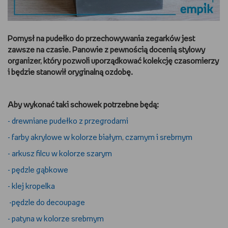
DBAM O URODĘ
Pomysł na pudełko do przechowywania zegarków jest
TRENUJĘ
zawsze na czasie. Panowie z pewnością docenią stylowy
organizer, który pozwoli uporządkować kolekcję czasomierzy
URZĄDZAM I DEKORUJĘ
i będzie stanowił oryginalną ozdobę.
MAM ZWIERZĘTA
Aby wykonać taki schowek potrzebne będą:
PASJE DZIECKA
- drewniane pudełko z przegrodami
- farby akrylowe w kolorze białym
,
czarnym
i srebrnym
GRAM
- arkusz filcu w kolorze szarym
RYSUJĘ
- pędzle gąbkowe
- klej kropelka
PORADNIKI
-pędzle do decoupage
WYWIADY
- patyna w kolorze srebrnym