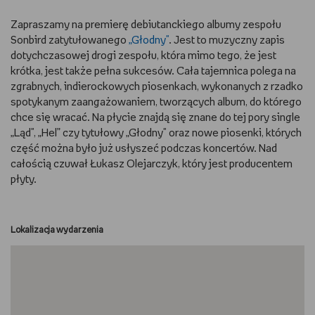
RYSUJĘ
Zapraszamy na premierę debiutanckiego albumy zespołu
Sonbird zatytułowanego
„Głodny"
. Jest to muzyczny zapis
dotychczasowej drogi zespołu, która mimo tego, że jest
DIY
krótka, jest także pełna sukcesów. Cała tajemnica polega na
zgrabnych, indierockowych piosenkach, wykonanych z rzadko
MAM ZWIERZĘTA
spotykanym zaangażowaniem, tworzących album, do którego
chce się wracać. Na płycie znajdą się znane do tej pory single
DBAM O URODĘ
„Ląd", „Hel” czy tytułowy „Głodny" oraz nowe piosenki, których
część można było już usłyszeć podczas koncertów. Nad
PASJE DZIECKA
całością czuwał Łukasz Olejarczyk, który jest producentem
płyty.
TRENUJĘ
PORADNIKI
Lokalizacja wydarzenia
WYWIADY
WSZYSTKO O LEGO