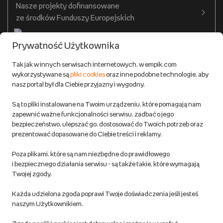
Nasze projekty dofinansowane
Warunki dostawy do salonów Empik
ze środków Funduszy Europejskich
Formy płatności
Prywatność Użytkownika
Zwroty
Tak jak w innych serwisach internetowych, w empik.com
wykorzystywane są
pliki cookies
oraz inne podobne technologie, aby
Do 100 zł na pierwsze zakupy w aplikacji. Pobierz i
nasz portal był dla Ciebie przyjazny i wygodny.
korzystaj z kodów zniżkowych.
Reklamacje
Dowiedz się więcej
Są to pliki instalowane na Twoim urządzeniu, które pomagają nam
Regulamin empik.com
zapewnić ważne funkcjonalności serwisu, zadbać o jego
bezpieczeństwo, ulepszać go, dostosować do Twoich potrzeb oraz
prezentować dopasowane do Ciebie treści i reklamy.
Pozostałe Regulaminy Empiku
Poza plikami, które są nam niezbędne do prawidłowego
Polityka prywatności empik.com
i bezpiecznego działania serwisu - są także takie, które wymagają
Twojej zgody.
Informacje związane z Aktem o Usługach Cyfrowych i zgłaszaniem
Każda udzielona zgoda poprawi Twoje doświadczenia jeśli jesteś
produktów niebezpiecznych
naszym Użytkownikiem.