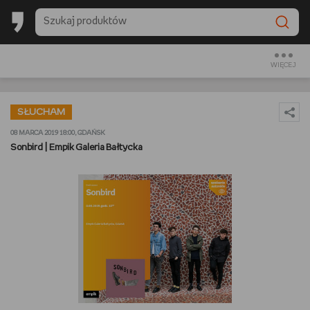
BESTSELLERY EMPIKU 2025
BACK TO SCHOOL
WIĘCEJ
CZYTAM
SŁUCHAM
OGLĄDAM
08 MARCA 2019 18:00, GDAŃSK
Sonbird | Empik Galeria Bałtycka
SŁUCHAM
PREZENTOWNIKI
GRAM
GOTUJĘ
URZĄDZAM I DEKORUJĘ