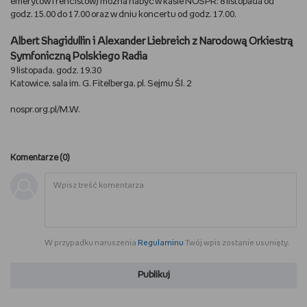
emerytów i rencistów) można nabyć w kasie NOSPR: 8 listopada od
godz. 15.00 do 17.00 oraz w dniu koncertu od godz. 17.00.
WSZYSTKO O LEGO
Albert Shagidullin i Alexander Liebreich z Narodową Orkiestrą
REDAKCJA
Symfoniczną Polskiego Radia
9 listopada, godz. 19.30
Katowice, sala im. G. Fitelberga, pl. Sejmu Śl. 2
WYDARZENIA
nospr.org.pl/M.W.
POD PATRONATEM EMPIKU
Komentarze (
0
)
W przypadku naruszenia
Regulaminu
Twój wpis zostanie usunięty.
Publikuj