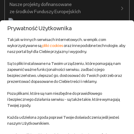
Nasze projekty dofinansowane
Warunki dostawy do salonów Empik
ze środków Funduszy Europejskich
Formy płatności
Prywatność Użytkownika
Zwroty
Tak jak w innych serwisach internetowych, w empik.com
wykorzystywane są
pliki cookies
oraz inne podobne technologie, aby
Do 100 zł na pierwsze zakupy w aplikacji. Pobierz i
nasz portal był dla Ciebie przyjazny i wygodny.
korzystaj z kodów zniżkowych.
Reklamacje
Dowiedz się więcej
Są to pliki instalowane na Twoim urządzeniu, które pomagają nam
Regulamin empik.com
zapewnić ważne funkcjonalności serwisu, zadbać o jego
bezpieczeństwo, ulepszać go, dostosować do Twoich potrzeb oraz
prezentować dopasowane do Ciebie treści i reklamy.
Pozostałe Regulaminy Empiku
Poza plikami, które są nam niezbędne do prawidłowego
Polityka prywatności empik.com
i bezpiecznego działania serwisu - są także takie, które wymagają
Twojej zgody.
Informacje związane z Aktem o Usługach Cyfrowych i zgłaszaniem
Każda udzielona zgoda poprawi Twoje doświadczenia jeśli jesteś
produktów niebezpiecznych
naszym Użytkownikiem.