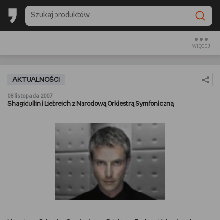
BACK TO SCHOOL
CZYTAM
WIĘCEJ
OGLĄDAM
AKTUALNOŚCI
SŁUCHAM
08 listopada 2007
Shagidullin i Liebreich z Narodową Orkiestrą Symfoniczną
RANKINGI
BACK TO SCHOOL
PREZENTOWNIKI
DIY
GOTUJĘ