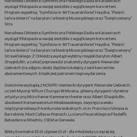
Narodowa Orkiestra Symfoniczna Polskiego Radia w Katowicach
wystąpi 9 listopada w swojej siedzibie z wyjątkowym koncertem.
DBAM O URODĘ
Program wypełnią: "Symfonia nr 44 Trauersinfonie" Haydna, "Pieśni i
tańce śmierci" na baryton i orkiestrę Musorgskiego oraz "Święto wiosny"
Stra
TRENUJĘ
Narodowa Orkiestra Symfoniczna Polskiego Radia w Katowicach
wystąpi 9 listopada w swojej siedzibie z wyjątkowym koncertem.
URZĄDZAM I DEKORUJĘ
Program wypełnią: "Symfonia nr 44 Trauersinfonie" Haydna, "Pieśni i
tańce śmierci" na baryton i orkiestrę Musorgskiego oraz "Święto wiosny"
MAM ZWIERZĘTA
Strawińskiego. Z Orkiestrą wystąpi wybitny rosyjski baryton Albert
Shagidullin, a całość poprowadzi znakomity dyrygent Alexander
Liebreich (na zdjęciu obok). Będzie to kolejny z serii koncertów
PASJE DZIECKA
abonamentowych. Empik jest patronem tego wydarzenia.
GRAM
Gościnnie wystąpią z NOSPR: niemiecki dyrygent Alexander Liebreich,
uczeń Myung-Whun Chunga i Ilii Musina, główny dyrygent i dyrektor
artystyczny Münchener Kammerorchester oraz Albert Shagidullin,
RYSUJĘ
absolwent Konserwatorium Moskiewskiego, zwycięzca wielu
międzynarodowych konkursów wokalnych, m.in. Francisco Viniasa w
Barcelonie, Marii Callas w Atenach, Luciano Pavarottiego w Filadelfii,
PORADNIKI
Belvedere w Wiedniu, CIEM w Genewie.
WYWIADY
Bilety (normalne 30 zł, ulgowe 15 zł - dla młodzieży uczącej się,