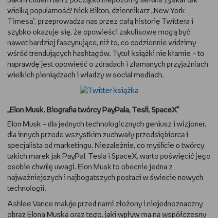
Jakim cudem ten z początku niepozorny serwis zyskał tak
wielką popularność? Nick Bilton, dziennikarz „New York
Timesa”, przeprowadza nas przez całą historię Twittera i
szybko okazuje się, że opowieści zakulisowe mogą być
nawet bardziej fascynujące, niż to, co codziennie widzimy
wśród trendujących hashtagów. Tytuł książki nie kłamie – to
naprawdę jest opowieść o zdradach i złamanych przyjaźniach,
wielkich pieniądzach i władzy w social mediach.
„Elon Musk. Biografia twórcy PayPala, Tesli, SpaceX”
Elon Musk – dla jednych technologicznych geniusz i wizjoner,
dla innych przede wszystkim zuchwały przedsiębiorca i
specjalista od marketingu. Niezależnie, co myślicie o twórcy
takich marek jak PayPal, Tesla i SpaceX, warto poświęcić jego
osobie chwilę uwagi. Elon Musk to obecnie jedna z
najważniejszych i najbogatszych postaci w świecie nowych
technologii.
Ashlee Vance maluje przed nami złożony i niejednoznaczny
obraz Elona Muska oraz tego, jaki wpływ ma na współczesny