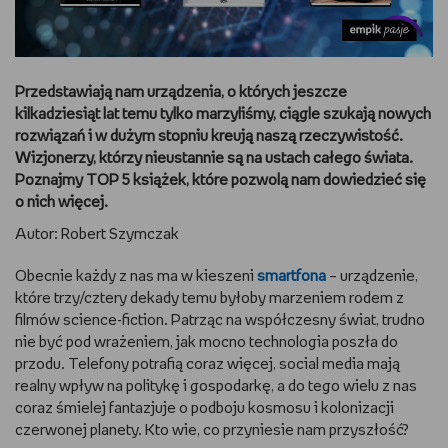
DBAM O URODĘ
TRENUJĘ
Przedstawiają nam urządzenia, o których jeszcze
kilkadziesiąt lat temu tylko marzyliśmy, ciągle szukają nowych
URZĄDZAM I DEKORUJĘ
rozwiązań i w dużym stopniu kreują naszą rzeczywistość.
Wizjonerzy, którzy nieustannie są na ustach całego świata.
Poznajmy TOP 5 książek, które pozwolą nam dowiedzieć się
MAM ZWIERZĘTA
o nich więcej.
PASJE DZIECKA
Autor: Robert Szymczak
Obecnie każdy z nas ma w kieszeni
smartfona
– urządzenie,
GRAM
które trzy/cztery dekady temu byłoby marzeniem rodem z
filmów science-fiction. Patrząc na współczesny świat, trudno
RYSUJĘ
nie być pod wrażeniem, jak mocno technologia poszła do
przodu. Telefony potrafią coraz więcej, social media mają
PORADNIKI
realny wpływ na politykę i gospodarkę, a do tego wielu z nas
coraz śmielej fantazjuje o podboju kosmosu i kolonizacji
WYWIADY
czerwonej planety. Kto wie, co przyniesie nam przyszłość?