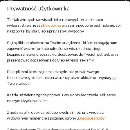
Formy płatności
Prywatność Użytkownika
Zwroty
Tak jak w innych serwisach internetowych, w empik.com
wykorzystywane są
pliki cookies
oraz inne podobne technologie, aby
Do 100 zł na pierwsze zakupy w aplikacji. Pobierz i
nasz portal był dla Ciebie przyjazny i wygodny.
korzystaj z kodów zniżkowych.
Reklamacje
Dowiedz się więcej
Są to pliki instalowane na Twoim urządzeniu, które pomagają nam
Regulamin empik.com
zapewnić ważne funkcjonalności serwisu, zadbać o jego
bezpieczeństwo, ulepszać go, dostosować do Twoich potrzeb oraz
prezentować dopasowane do Ciebie treści i reklamy.
Pozostałe Regulaminy Empiku
Poza plikami, które są nam niezbędne do prawidłowego
Polityka prywatności empik.com
i bezpiecznego działania serwisu - są także takie, które wymagają
Twojej zgody.
Informacje związane z Aktem o Usługach Cyfrowych i zgłaszaniem
Każda udzielona zgoda poprawi Twoje doświadczenia jeśli jesteś
produktów niebezpiecznych
naszym Użytkownikiem.
Zgoda na pliki cookies jest dobrowolna i można ją wycofać
Dostosuj zgody
w dowolnym momencie z poziomu strony „
Dostosuj zgody
”.
Polityka prywatności empik