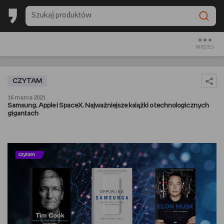
BACK TO SCHOOL
CZYTAM
WIĘCEJ
OGLĄDAM
CZYTAM
SŁUCHAM
16 marca 2021
Samsung, Apple i SpaceX. Najważniejsze książki o technologicznych
gigantach
RANKINGI
BACK TO SCHOOL
PREZENTOWNIKI
DIY
GOTUJĘ