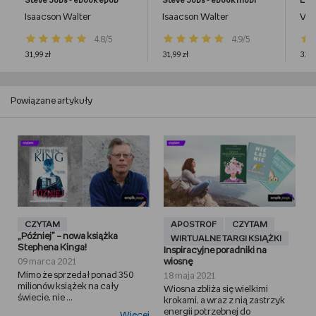
Steve Jobs - ebook epub
Steve Jobs - ebook mobi
Isaacson Walter
Isaacson Walter
Van
4.8/5
4.9/5
31,99 zł
31,99 zł
33,9
Powiązane artykuły
CZYTAM
APOSTROF
CZYTAM
„Później” – nowa książka
WIRTUALNE TARGI KSIĄŻKI
Stephena Kinga!
Inspiracyjne poradniki na
09 marca 2021
wiosnę
Mimo że sprzedał ponad 350
18 maja 2021
milionów książek na cały
Wiosna zbliża się wielkimi
świecie, nie ...
krokami, a wraz z nią zastrzyk
energii potrzebnej do
Więcej