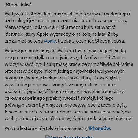
„Steve Jobs”
Wpływ, jaki Steve Jobs miał na dzisiejszy świat marketingu i
technologii jest nie do przecenienia. Już od czasu premiery
pierwszego iPoda w 2001 roku można było zauważyć
kierunek, który Apple wyznaczyło na kolejne lata. Żeby
zrozumieć sukces
Apple
, trzeba zrozumieć Steve’a Jobsa.
Wbrew pozorom książka Waltera Isaacsona nie jest laurką
czy propozycją tylko dla największych fanów marki. Autor
włożył w swój tytuł całą masę pracy, żeby możliwie dokładnie
przedstawić czytelnikom jedną z najbardziej wpływowych
postaci w świecie technologii i popkultury. Z dziesiątek
wywiadów przeprowadzonych z samym Jobsem oraz
osobami z jego najbliższego otoczenia, wyłania się obraz
człowieka pełnego przebojowości i ambicji, którego
głównym celem było łączenie kreatywności z technologią.
Isaacson nie stawia konkretnych tez, nie próbuje oceniać, ale
zachęca raczej czytelnika do wyciągania własnych wniosków.
Ważna lektura – nie tylko dla posiadaczy
iPhone’ów
.