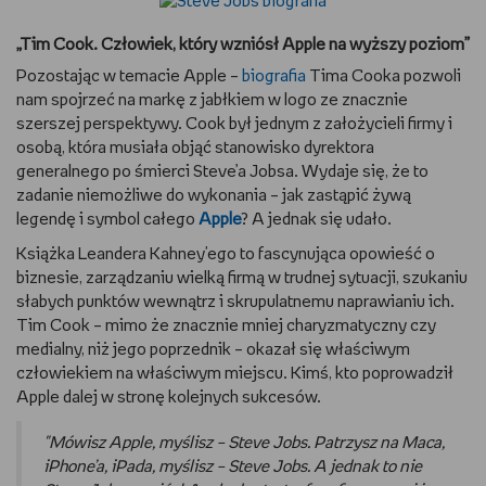
„Tim Cook. Człowiek, który wzniósł Apple na wyższy poziom”
Pozostając w temacie Apple –
biografia
Tima Cooka pozwoli
nam spojrzeć na markę z jabłkiem w logo ze znacznie
szerszej perspektywy. Cook był jednym z założycieli firmy i
osobą, która musiała objąć stanowisko dyrektora
generalnego po śmierci Steve’a Jobsa. Wydaje się, że to
zadanie niemożliwe do wykonania – jak zastąpić żywą
legendę i symbol całego
Apple
? A jednak się udało.
Książka Leandera Kahney'ego to fascynująca opowieść o
biznesie, zarządzaniu wielką firmą w trudnej sytuacji, szukaniu
słabych punktów wewnątrz i skrupulatnemu naprawianiu ich.
Tim Cook – mimo że znacznie mniej charyzmatyczny czy
medialny, niż jego poprzednik – okazał się właściwym
człowiekiem na właściwym miejscu. Kimś, kto poprowadził
Apple dalej w stronę kolejnych sukcesów.
"Mówisz Apple, myślisz – Steve Jobs. Patrzysz na Maca,
iPhone’a, iPada, myślisz – Steve Jobs. A jednak to nie