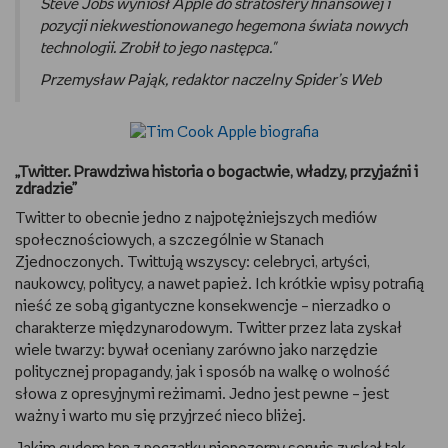
Steve Jobs wyniósł Apple do stratosfery finansowej i
pozycji niekwestionowanego hegemona świata nowych
technologii. Zrobił to jego następca."
Przemysław Pająk, redaktor naczelny Spider’s Web
„Twitter. Prawdziwa historia o bogactwie, władzy, przyjaźni i
zdradzie”
Twitter to obecnie jedno z najpotężniejszych mediów
społecznościowych, a szczególnie w Stanach
Zjednoczonych. Twittują wszyscy: celebryci, artyści,
naukowcy, politycy, a nawet papież. Ich krótkie wpisy potrafią
nieść ze sobą gigantyczne konsekwencje – nierzadko o
charakterze międzynarodowym. Twitter przez lata zyskał
wiele twarzy: bywał oceniany zarówno jako narzędzie
politycznej propagandy, jak i sposób na walkę o wolność
słowa z opresyjnymi reżimami. Jedno jest pewne – jest
ważny i warto mu się przyjrzeć nieco bliżej.