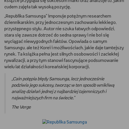
książce przygląda się sukcesom marki oraz analizuje to, jakim
cudem zajęła tak wysoką pozycję.
„Republika Samsunga” imponuje potężnym researchem
dziennikarskim, przy jednoczesnym zachowaniu lekkiego,
przystępnego stylu. Autor nie szuka łatwych odpowiedzi,
stara się zawsze dotrzeć do sedna sprawy i nie boi się
wyciągać niewygodnych faktów. Opowiada o samym
Samsungu, ale też Korei i możliwościach, jakie daje tamtejszy
rynek. Ta książka pełna jest silnych osobowości i zaciekłej
rywalizacji, a przy tym stanowi fascynujące podsumowanie
wielu lat działalności koreańskiej korporacji.
„Cain potępia błędy Samsunga, lecz jednocześnie
podziwia jego sukcesy, tworząc w ten sposób wnikliwą
analizę działań jednej z najbardziej tajemniczych i
najważniejszych firm na świecie.”
The Verge