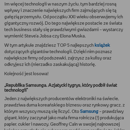
Im więcej technologii w naszym życiu, tym bardziej rosną
WSZYSTKO O LEGO
wpływy i znaczenie największych firm zajmujących się tą
gałęzią przemysłu. Od początku XXI wieku obserwujemy ich
REDAKCJA
gigantyczny rozwój. Do tego największe postacie ze świata
tech business stały się prawdziwymi gwiazdami – wystarczy
wymienić Steve’a Jobsa czy Elona Muska.
WYDARZENIA
W tym artykule znajdziesz TOP 5 najlepszych
książek
POD PATRONATEM EMPIKU
dotyczących gigantów technologii. Dzięki nim poznasz
największe firmy od podszewki, zajrzysz za kulisy oraz
odkryjesz ich (nierzadko zaskakującą) historię.
Kolejność jest losowa!
„Republika Samsunga. Azjatycki tygrys, który podbił świat
technologii”
Jeden z największych producentów elektroniki na świecie,
prawdziwa duma koreańskiego biznesu oraz rynkowy gracz, z
którym wszyscy muszą się liczyć. Oto
Samsung
– prawdziwy
gigant, który zaczynał jako mała firma rolnicza (!) produkująca
papier, cukier i nawozy. Geoffrey Cain w swojej najnowszej