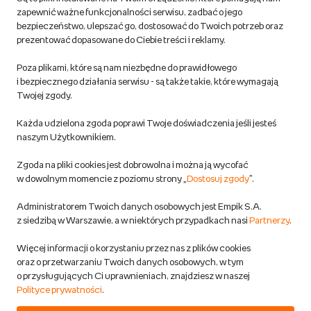
Regulamin empik.com
zapewnić ważne funkcjonalności serwisu, zadbać o jego
bezpieczeństwo, ulepszać go, dostosować do Twoich potrzeb oraz
prezentować dopasowane do Ciebie treści i reklamy.
Pozostałe Regulaminy Empiku
Poza plikami, które są nam niezbędne do prawidłowego
Polityka prywatności empik.com
i bezpiecznego działania serwisu - są także takie, które wymagają
Twojej zgody.
Informacje związane z Aktem o Usługach Cyfrowych i zgłaszaniem
Każda udzielona zgoda poprawi Twoje doświadczenia jeśli jesteś
produktów niebezpiecznych
naszym Użytkownikiem.
Zgoda na pliki cookies jest dobrowolna i można ją wycofać
Dostosuj zgody
w dowolnym momencie z poziomu strony „
Dostosuj zgody
”.
Polityka prywatności empik
Administratorem Twoich danych osobowych jest Empik S.A.
z siedzibą w Warszawie, a w niektórych przypadkach nasi
Partnerzy
.
Raty
Więcej informacji o korzystaniu przez nas z plików cookies
oraz o przetwarzaniu Twoich danych osobowych, w tym
Raty u partnerów Empiku
o przysługujących Ci uprawnieniach, znajdziesz w naszej
Polityce prywatności
.
Odbiór zużytego sprzętu