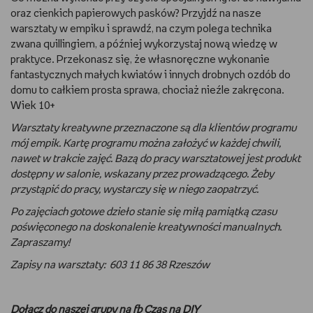
oraz cienkich papierowych pasków? Przyjdź na nasze
RYSUJĘ
warsztaty w empiku i sprawdź, na czym polega technika
zwana quillingiem, a później wykorzystaj nową wiedzę w
DIY
praktyce. Przekonasz się, że własnoręczne wykonanie
fantastycznych małych kwiatów i innych drobnych ozdób do
domu to całkiem prosta sprawa, chociaż nieźle zakręcona.
MAM ZWIERZĘTA
Wiek 10+
DBAM O URODĘ
Warsztaty kreatywne przeznaczone są dla klientów programu
mój empik. Kartę programu można założyć w każdej chwili,
nawet w trakcie zajęć. Bazą do pracy warsztatowej jest produkt
PASJE DZIECKA
dostępny w salonie, wskazany przez prowadzącego. Żeby
przystąpić do pracy, wystarczy się w niego zaopatrzyć.
TRENUJĘ
Po zajęciach gotowe dzieło stanie się miłą pamiątką czasu
poświęconego na doskonalenie kreatywności manualnych.
PORADNIKI
Zapraszamy!
WYWIADY
Zapisy na warsztaty: 603 11 86 38 Rzeszów
WSZYSTKO O LEGO
Dołącz do naszej grupy na fb Czas na DIY