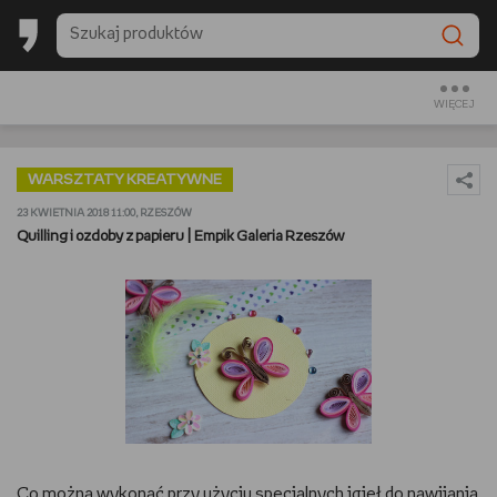
BESTSELLERY EMPIKU 2025
BACK TO SCHOOL
WIĘCEJ
CZYTAM
WARSZTATY KREATYWNE
OGLĄDAM
23 KWIETNIA 2018 11:00, RZESZÓW
Quilling i ozdoby z papieru | Empik Galeria Rzeszów
SŁUCHAM
PREZENTOWNIKI
GRAM
GOTUJĘ
URZĄDZAM I DEKORUJĘ
Co można wykonać przy użyciu specjalnych igieł do nawijania