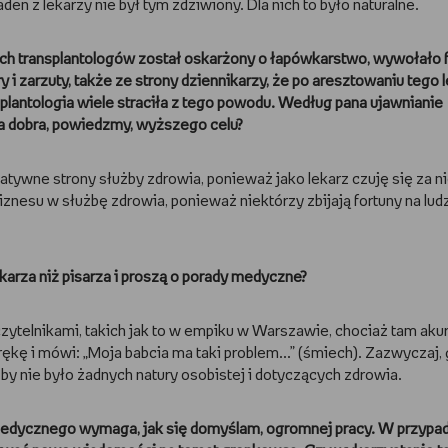
n z lekarzy nie był tym zdziwiony. Dla nich to było naturalne.
ych transplantologów został oskarżony o łapówkarstwo, wywołało f
 zarzuty, także ze strony dziennikarzy, że po aresztowaniu tego 
ansplantologia wiele straciła z tego powodu. Według pana ujawnianie
dla dobra, powiedzmy, wyższego celu?
tywne strony służby zdrowia, ponieważ jako lekarz czuję się za n
znesu w służbę zdrowia, ponieważ niektórzy zbijają fortuny na lu
ekarza niż pisarza i proszą o porady medyczne?
czytelnikami, takich jak to w empiku w Warszawie, chociaż tam akur
ękę i mówi: „Moja babcia ma taki problem...” (śmiech). Zazwyczaj,
by nie było żadnych natury osobistej i dotyczących zdrowia.
 medycznego wymaga, jak się domyślam, ogromnej pracy. W przypa