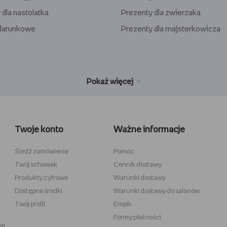
 dla nastolatka
Prezenty dla zwierzaka
odarunkowe
Prezenty dla majsterkowicza
wełniane
Wiedźmin
inecraft
Minecraft
Twoje konto
Ważne informacje
y
Stranger Things
la dzieci
Star Wars
Śledź zamówienie
Pomoc
Twój schowek
Cennik dostawy
 do szkicowania
Władca Pierścieni
Produkty cyfrowe
Warunki dostawy
i
Gra o Tron
Dostępne środki
Warunki dostawy do salonów
Twój profil
Empik
Formy płatności
ów