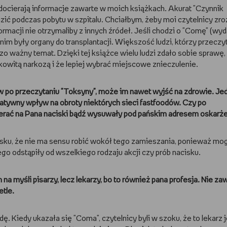
docierają informacje zawarte w moich książkach. Akurat "Czynnik
azić podczas pobytu w szpitalu. Chciałbym, żeby moi czytelnicy zro
macji nie otrzymaliby z innych źródeł. Jeśli chodzi o "Comę" (wy
im były organy do transplantacji. Większość ludzi, którzy przeczyt
dzo ważny temat. Dzięki tej książce wielu ludzi zdało sobie sprawę
witą narkozą i że lepiej wybrać miejscowe znieczulenie.
ów po przeczytaniu "Toksyny", może im nawet wyjść na zdrowie. Je
atywny wpływ na obroty niektórych sieci fastfoodów. Czy po
ierać na Pana naciski bądź wysuwały pod pańskim adresem oskarże
sku, że nie ma sensu robić wokół tego zamieszania, ponieważ mo
go odstąpiły od wszelkiego rodzaju akcji czy prób nacisku.
 na myśli pisarzy, lecz lekarzy, bo to również pana profesja. Nie z
tle.
ę. Kiedy ukazała się "Coma", czytelnicy byli w szoku, że to lekarz 