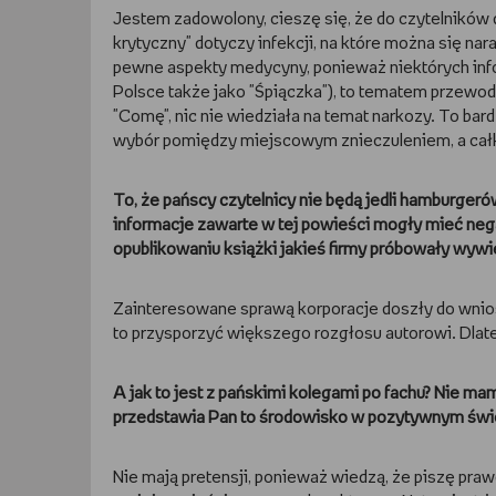
Jestem zadowolony, cieszę się, że do czytelników 
krytyczny" dotyczy infekcji, na które można się nar
pewne aspekty medycyny, ponieważ niektórych infor
Polsce także jako "Śpiączka"), to tematem przewodn
"Comę", nic nie wiedziała na temat narkozy. To bar
wybór pomiędzy miejscowym znieczuleniem, a całko
To, że pańscy czytelnicy nie będą jedli hamburger
informacje zawarte w tej powieści mogły mieć neg
opublikowaniu książki jakieś firmy próbowały wyw
Zainteresowane sprawą korporacje doszły do wnio
to przysporzyć większego rozgłosu autorowi. Dlate
A jak to jest z pańskimi kolegami po fachu? Nie mam
przedstawia Pan to środowisko w pozytywnym świe
Nie mają pretensji, ponieważ wiedzą, że piszę prawd