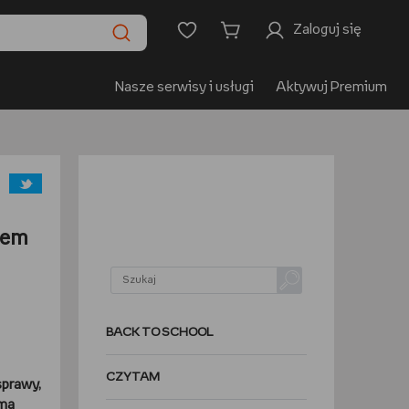
Zaloguj się
Nasze serwisy i usługi
Aktywuj Premium
iem
BACK TO SCHOOL
CZYTAM
sprawy,
 ma