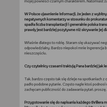
mojej powieści czarnym charakterem. Natomiast żade
W Polsce ujawnienie informacji, że jeden z wybitn
negatywnych komentarzy w stosunku do prokuratury i
spadła liczba transplantacji i generalnie polska tr
prawdy jest bardziej pozytywne niż skrywanie jej 
Właśnie dlatego to robię. Staram się ukazywać nega
odpowiedzialny. Bardzo niepokoi mnie ingerencja bi
nieszczęściu.
Czy czytelnicy czasami traktują Pana bardziej jak l
Tak, bardzo często tak się dzieje na spotkaniach z 
padło podobne pytanie. Często nagle ktoś podnosi r
zachęcam publiczność do zadawania pytań, proszę, 
Przygotowanie się do napisania każdego thrillera