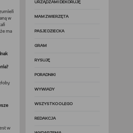
URZĄDZAM I DEKORUJĘ
zumieli
MAM ZWIERZĘTA
daną w
ali
, że ma
PASJE DZIECKA
GRAM
dnak
RYSUJĘ
nia?
PORADNIKI
głoby
WYWIADY
WSZYSTKO O LEGO
awsze
REDAKCJA
jest w