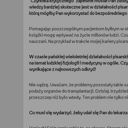
"Czynnika krytycznego" zapewne musiał Pan zdob
wiedzy bardziej skuteczne jest w działalności pisa
którą mógłby Pan wykorzystać do bezpośredniego 
Pomagając poszczególnym pacjentom byłbym w stani
książki mogę wpływać na życie milionów ludzi. Czuj
nauczani. Na przykład w trakcie mojej kariery pis
W czasie pańskiej wieloletniej działalności pisars
na temat ludzkiej fizjologii i medycyny w ogóle. C
wynikające z najnowszych odkryć?
Nie sądzę. Uważam, że problemy pozostały takie s
podaży organów do transplantacji. Dzisiaj, trzydzieś
przeszczep niż było wtedy. Ten problem nie tylko ni
Co musi się wydarzyć, żeby udał się Pan do lekarza