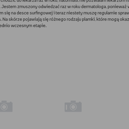
ę chodzić do lekarza raz w roku, natomiast nie pozwalam lekarzom n
tę. Jestem zmuszony odwiedzać raz w roku dermatologa, ponieważ 
się na desce surfingowej i teraz niestety muszę regularnie spra
 Na skórze pojawiają się różnego rodzaju plamki, które mogą okaz
iednio wczesnym etapie.