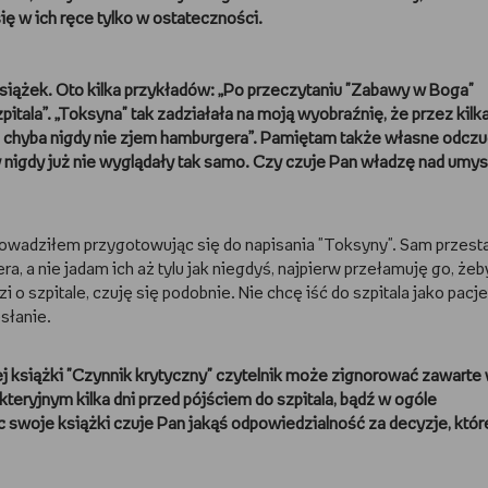
ię w ich ręce tylko w ostateczności.
książek. Oto kilka przykładów: „Po przeczytaniu "Zabawy w Boga"
itala”. „Toksyna" tak zadziałała na moją wyobraźnię, że przez kilka 
uż chyba nigdy nie zjem hamburgera”. Pamiętam także własne odczu
 nigdy już nie wyglądały tak samo. Czy czuje Pan władzę nad umy
rowadziłem przygotowując się do napisania "Toksyny". Sam przes
, a nie jadam ich aż tylu jak niegdyś, najpierw przełamuję go, żeb
i o szpitale, czuję się podobnie. Nie chcę iść do szpitala jako pacj
słanie.
j książki "Czynnik krytyczny" czytelnik może zignorować zawarte 
eryjnym kilka dni przed pójściem do szpitala, bądź w ogóle
swoje książki czuje Pan jakąś odpowiedzialność za decyzje, któr