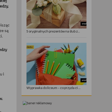
kiej
edzy,
pisząc
ze są
5 oryginalnych prezentów na ślub zamiast kwiatów
i.
iedzy
u i
Wyprawka do liceum – co przyda ci się w roku szkolnym?
w.