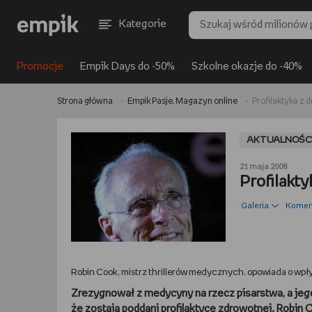
Kategorie
Promocje
Empik Days do -50%
Szkolne okazje do -40%
Strona główna
Empik Pasje. Magazyn online
Profilaktyka z
AKTUALNOŚC
21 maja 2008
Profilakt
Galeria
Koment
Robin Cook, mistrz thrillerów medycznych, opowiada o wpływ
Zrezygnował z medycyny na rzecz pisarstwa, a jego
że zostają poddani profilaktyce zdrowotnej. Robin