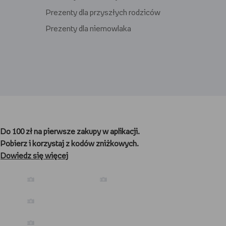
Prezenty dla przyszłych rodziców
Prezenty dla niemowlaka
Prezenty dla gracza
Prezenty dla nauczyciela
Do 100 zł na pierwsze zakupy w aplikacji.
Prezenty dla kibica
Pobierz i korzystaj z kodów zniżkowych.
Prezenty dla biegacza
Dowiedz się więcej
Prezenty dla podróżnika
Prezenty dla kawosza