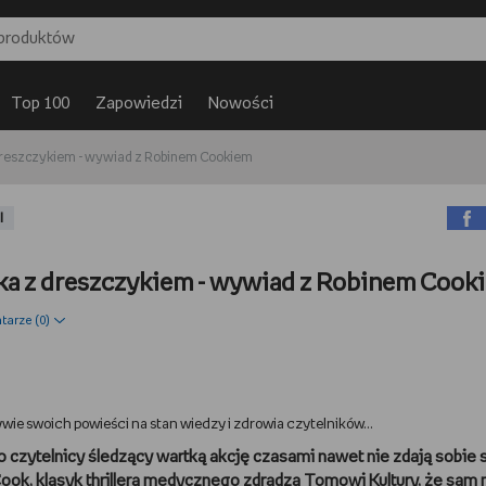
Top 100
Zapowiedzi
Nowości
 dreszczykiem - wywiad z Robinem Cookiem
I
yka z dreszczykiem - wywiad z Robinem Cook
arze (
0
)
ie swoich powieści na stan wiedzy i zdrowia czytelników...
 czytelnicy śledzący wartką akcję czasami nawet nie zdają sobie 
 Cook, klasyk thrillera medycznego zdradza Tomowi Kultury, że sam