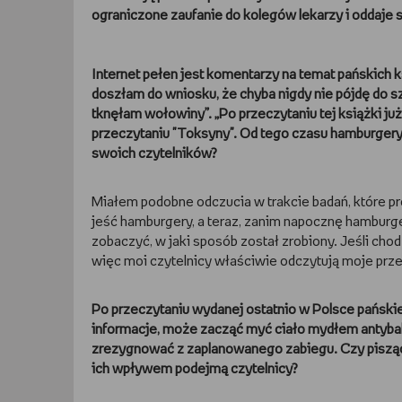
ograniczone zaufanie do kolegów lekarzy i oddaje s
Internet pełen jest komentarzy na temat pańskich 
doszłam do wniosku, że chyba nigdy nie pójdę do szp
tknęłam wołowiny”. „Po przeczytaniu tej książki j
przeczytaniu "Toksyny". Od tego czasu hamburgery
swoich czytelników?
Miałem podobne odczucia w trakcie badań, które p
jeść hamburgery, a teraz, zanim napocznę hamburgera
zobaczyć, w jaki sposób został zrobiony. Jeśli chodz
więc moi czytelnicy właściwie odczytują moje prze
Po przeczytaniu wydanej ostatnio w Polsce pańskie
informacje, może zacząć myć ciało mydłem antybakt
zrezygnować z zaplanowanego zabiegu. Czy pisząc 
ich wpływem podejmą czytelnicy?