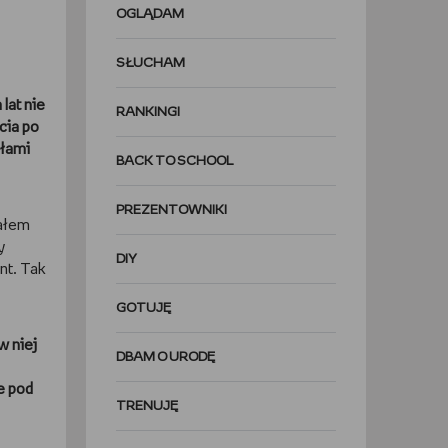
OGLĄDAM
SŁUCHAM
lat nie
RANKINGI
cia po
słami
BACK TO SCHOOL
PREZENTOWNIKI
tałem
y
DIY
ent. Tak
GOTUJĘ
w niej
DBAM O URODĘ
e pod
TRENUJĘ