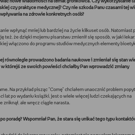
ywać nowe wiadomości na temat gronkowca. Czy wykorzystanie ta
rskiej czy praktyce medycznej? Czy nie szkoda Panu czasami tej wi
wpływania na zdrowie konkretnych osób?
e wpłynąć mniej lub bardziej na życie kilkuset osób. Natomiast 
ę też, że dzięki mojemu pisarstwu zmienił się sposób, w jaki lekar
arskiej włączono do programu studiów medycznych elementy bioetyk
kiej równolegle prowadzono badania naukowe i zmieniał się stan w
zy w którejś ze swoich powieści chciałby Pan wprowadzić zmiany
ame. Na przykład pisząc "Comę" chciałem unaocznić problem popyt
ci lat po wydaniu książki, jest o wiele więcej ludzi czekających na
e zniknął, ale wręcz ciągle narasta.
 po poradę? Wspomniał Pan, że stara się unikać tego typu kontaktó