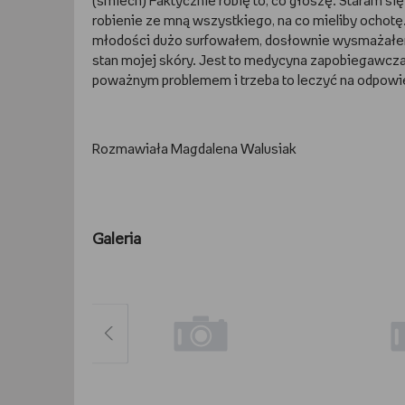
(śmiech) Faktycznie robię to, co głoszę. Staram si
robienie ze mną wszystkiego, na co mieliby ocho
młodości dużo surfowałem, dosłownie wysmażałem 
stan mojej skóry. Jest to medycyna zapobiegawcza.
poważnym problemem i trzeba to leczyć na odpow
Rozmawiała Magdalena Walusiak
Galeria