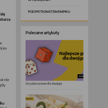
WYDARZENIA
POD PATRONATEM EMPIKU
alę
lekarza
Polecane artykuły
ie
dzkim
at nie
Gry planszowe dla dwojga
 gdy
dku