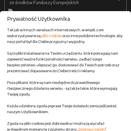
ze środków Funduszy Europejskich
Formy płatności
Prywatność Użytkownika
Zwroty
Tak jak w innych serwisach internetowych, w empik.com
wykorzystywane są
pliki cookies
oraz inne podobne technologie, aby
Do 100 zł na pierwsze zakupy w aplikacji. Pobierz i
nasz portal był dla Ciebie przyjazny i wygodny.
korzystaj z kodów zniżkowych.
Reklamacje
Dowiedz się więcej
Są to pliki instalowane na Twoim urządzeniu, które pomagają nam
Regulamin empik.com
zapewnić ważne funkcjonalności serwisu, zadbać o jego
bezpieczeństwo, ulepszać go, dostosować do Twoich potrzeb oraz
prezentować dopasowane do Ciebie treści i reklamy.
Pozostałe Regulaminy Empiku
Poza plikami, które są nam niezbędne do prawidłowego
Polityka prywatności empik.com
i bezpiecznego działania serwisu - są także takie, które wymagają
Twojej zgody.
Informacje związane z Aktem o Usługach Cyfrowych i zgłaszaniem
Każda udzielona zgoda poprawi Twoje doświadczenia jeśli jesteś
produktów niebezpiecznych
naszym Użytkownikiem.
Zgoda na pliki cookies jest dobrowolna i można ją wycofać
Dostosuj zgody
w dowolnym momencie z poziomu strony „
Dostosuj zgody
”.