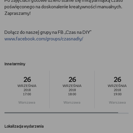
Po zajęciach gotowe dzieło stanie się miłą pamiątką czasu
poświęconego na doskonalenie kreatywności manualnych.
Zapraszamy!
Dołącz do naszej grupy na FB „Czas na DIY”
www.facebook.com/groups/czasnadiy/
Inne terminy
26
26
26
WRZEŚNIA
WRZEŚNIA
WRZEŚNIA
2018
2018
2018
17:00
18:00
19:00
Warszawa
Warszawa
Warszawa
Lokalizacja wydarzenia