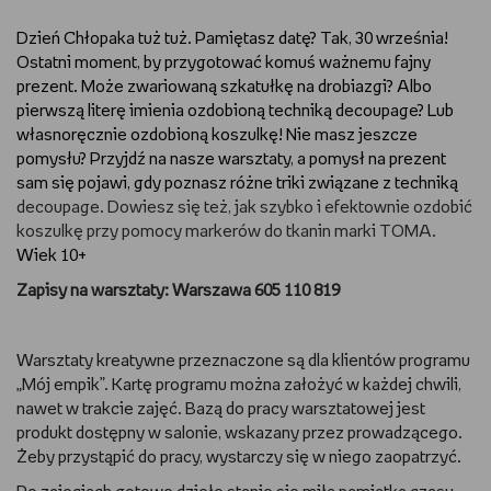
RYSUJĘ
Dzień Chłopaka tuż tuż. Pamiętasz datę? Tak, 30 września!
Ostatni moment, by przygotować komuś ważnemu fajny
prezent. Może zwariowaną szkatułkę na drobiazgi? Albo
DIY
pierwszą literę imienia ozdobioną techniką decoupage? Lub
własnoręcznie ozdobioną koszulkę! Nie masz jeszcze
MAM ZWIERZĘTA
pomysłu? Przyjdź na nasze warsztaty, a pomysł na prezent
sam się pojawi, gdy poznasz różne triki związane z techniką
DBAM O URODĘ
decoupage. Dowiesz się też, jak szybko i efektownie ozdobić
koszulkę przy pomocy markerów do tkanin marki TOMA.
PASJE DZIECKA
Wiek 10+
Zapisy na warsztaty: Warszawa 605 110 819
TRENUJĘ
PORADNIKI
Warsztaty kreatywne przeznaczone są dla klientów programu
„Mój empik”. Kartę programu można założyć w każdej chwili,
nawet w trakcie zajęć. Bazą do pracy warsztatowej jest
WYWIADY
produkt dostępny w salonie, wskazany przez prowadzącego.
Żeby przystąpić do pracy, wystarczy się w niego zaopatrzyć.
WSZYSTKO O LEGO