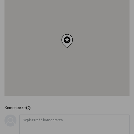
Komentarze (
2
)