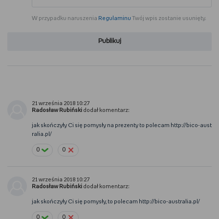
W przypadku naruszenia
Regulaminu
Twój wpis zostanie usunięty.
Publikuj
21 września 2018 10:27
Radosław Rubiński
dodał komentarz:
jak skończyły Ci się pomysły na prezenty to polecam http://bico-aust
ralia.pl/
0
0
21 września 2018 10:27
Radosław Rubiński
dodał komentarz:
jak skończyły Ci się pomysły, to polecam http://bico-australia.pl/
0
0