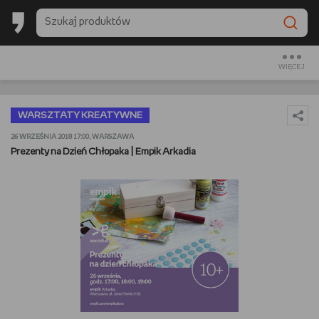
BESTSELLERY EMPIKU 2025
BACK TO SCHOOL
WIĘCEJ
CZYTAM
WARSZTATY KREATYWNE
OGLĄDAM
26 WRZEŚNIA 2018 17:00, WARSZAWA
Prezenty na Dzień Chłopaka | Empik Arkadia
SŁUCHAM
PREZENTOWNIKI
GRAM
GOTUJĘ
URZĄDZAM I DEKORUJĘ