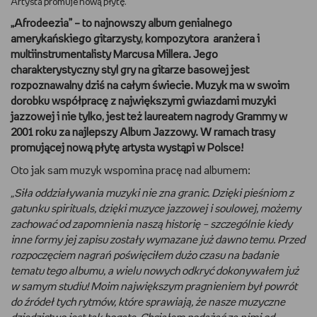
Artysta promuje nową płytę.
„Afrodeezia” – to najnowszy album genialnego
DBAM O URODĘ
amerykańskiego gitarzysty, kompozytora aranżera i
multiinstrumentalisty Marcusa Millera. Jego
TRENUJĘ
charakterystyczny styl gry na gitarze basowej jest
rozpoznawalny dziś na całym świecie. Muzyk ma w swoim
URZĄDZAM I DEKORUJĘ
dorobku współpracę z największymi gwiazdami muzyki
jazzowej i nie tylko, jest też laureatem nagrody Grammy w
MAM ZWIERZĘTA
2001 roku za najlepszy Album Jazzowy. W ramach trasy
promującej nową płytę artysta wystąpi w Polsce!
PASJE DZIECKA
Oto jak sam muzyk wspomina pracę nad albumem:
„Siła oddziaływania muzyki nie zna granic. Dzięki pieśniom z
GRAM
gatunku spirituals, dzięki muzyce jazzowej i soulowej, możemy
zachować od zapomnienia naszą historię – szczególnie kiedy
RYSUJĘ
inne formy jej zapisu zostały wymazane już dawno temu. Przed
rozpoczęciem nagrań poświęciłem dużo czasu na badanie
PORADNIKI
tematu tego albumu, a wielu nowych odkryć dokonywałem już
w samym studiu! Moim największym pragnieniem był powrót
WYWIADY
do źródeł tych rytmów, które sprawiają, że nasze muzyczne