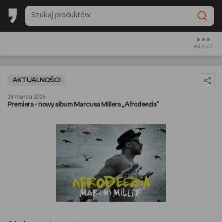
BACK TO SCHOOL
CZYTAM
WIĘCEJ
OGLĄDAM
AKTUALNOŚCI
SŁUCHAM
18 marca 2015
Premiera - nowy album Marcusa Millera „Afrodeezia”
RANKINGI
BACK TO SCHOOL
PREZENTOWNIKI
DIY
GOTUJĘ