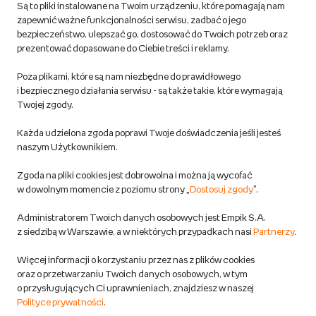
Są to pliki instalowane na Twoim urządzeniu, które pomagają nam
Regulamin empik.com
zapewnić ważne funkcjonalności serwisu, zadbać o jego
bezpieczeństwo, ulepszać go, dostosować do Twoich potrzeb oraz
prezentować dopasowane do Ciebie treści i reklamy.
Pozostałe Regulaminy Empiku
Poza plikami, które są nam niezbędne do prawidłowego
Polityka prywatności empik.com
i bezpiecznego działania serwisu - są także takie, które wymagają
Twojej zgody.
Informacje związane z Aktem o Usługach Cyfrowych i zgłaszaniem
Każda udzielona zgoda poprawi Twoje doświadczenia jeśli jesteś
produktów niebezpiecznych
naszym Użytkownikiem.
Zgoda na pliki cookies jest dobrowolna i można ją wycofać
Dostosuj zgody
w dowolnym momencie z poziomu strony „
Dostosuj zgody
”.
Polityka prywatności empik
Administratorem Twoich danych osobowych jest Empik S.A.
z siedzibą w Warszawie, a w niektórych przypadkach nasi
Partnerzy
.
Raty
Więcej informacji o korzystaniu przez nas z plików cookies
oraz o przetwarzaniu Twoich danych osobowych, w tym
Raty u partnerów Empiku
o przysługujących Ci uprawnieniach, znajdziesz w naszej
Polityce prywatności
.