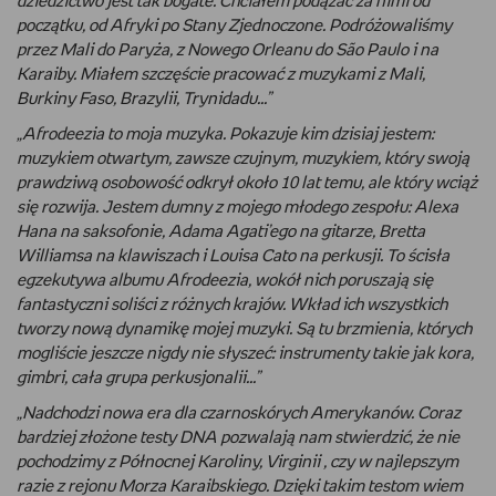
dziedzictwo jest tak bogate. Chciałem podążać za nimi od
początku, od Afryki po Stany Zjednoczone. Podróżowaliśmy
WSZYSTKO O LEGO
przez Mali do Paryża, z Nowego Orleanu do São Paulo i na
Karaiby. Miałem szczęście pracować z muzykami z Mali,
REDAKCJA
Burkiny Faso, Brazylii, Trynidadu...”
„Afrodeezia to moja muzyka. Pokazuje kim dzisiaj jestem:
WYDARZENIA
muzykiem otwartym, zawsze czujnym, muzykiem, który swoją
prawdziwą osobowość odkrył około 10 lat temu, ale który wciąż
POD PATRONATEM EMPIKU
się rozwija. Jestem dumny z mojego młodego zespołu: Alexa
Hana na saksofonie, Adama Agati’ego na gitarze, Bretta
Williamsa na klawiszach i Louisa Cato na perkusji. To ścisła
egzekutywa albumu Afrodeezia, wokół nich poruszają się
fantastyczni soliści z różnych krajów. Wkład ich wszystkich
tworzy nową dynamikę mojej muzyki. Są tu brzmienia, których
mogliście jeszcze nigdy nie słyszeć: instrumenty takie jak kora,
gimbri, cała grupa perkusjonalii...”
„Nadchodzi nowa era dla czarnoskórych Amerykanów. Coraz
bardziej złożone testy DNA pozwalają nam stwierdzić, że nie
pochodzimy z Północnej Karoliny, Virginii , czy w najlepszym
razie z rejonu Morza Karaibskiego. Dzięki takim testom wiem