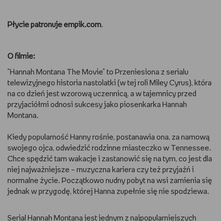
WSZYSTKO O LEGO
Płycie patronuje empik.com
.
REDAKCJA
O filmie:
WYDARZENIA
"Hannah Montana The Movie" to Przeniesiona z serialu
telewizyjnego historia nastolatki (w tej roli Miley Cyrus), która
POD PATRONATEM EMPIKU
na co dzień jest wzorową uczennicą, a w tajemnicy przed
przyjaciółmi odnosi sukcesy jako piosenkarka Hannah
Montana.
Kiedy popularność Hanny rośnie, postanawia ona, za namową
swojego ojca, odwiedzić rodzinne miasteczko w Tennessee.
Chce spędzić tam wakacje i zastanowić się na tym, co jest dla
niej najważniejsze – muzyczna kariera czy też przyjaźń i
normalne życie. Początkowo nudny pobyt na wsi zamienia się
jednak w przygodę, której Hanna zupełnie się nie spodziewa.
Serial Hannah Montana jest jednym z najpopularniejszych