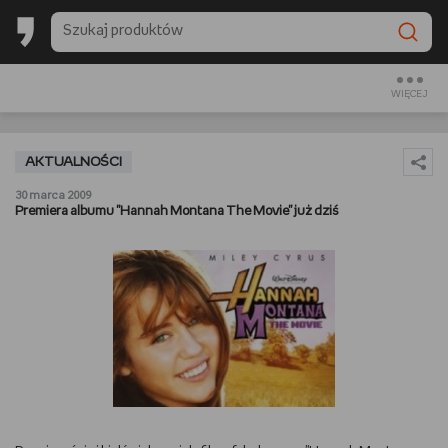
BACK TO SCHOOL
CZYTAM
WIĘCEJ
OGLĄDAM
AKTUALNOŚCI
SŁUCHAM
30 marca 2009
Premiera albumu "Hannah Montana The Movie" już dziś
RANKINGI
BACK TO SCHOOL
PREZENTOWNIKI
DIY
GOTUJĘ