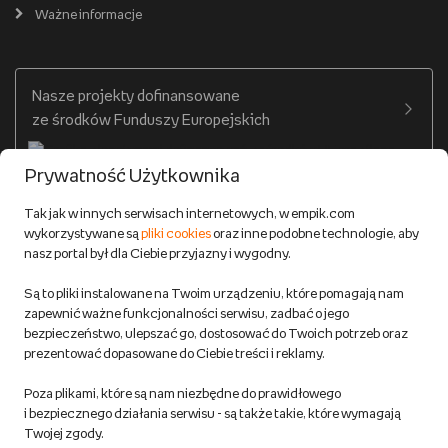
Cennik dostawy
Ważne informacje
Zakupy hurtowe
Dostępne środki
Warunki dostawy
Twój profil
Nasze projekty dofinansowane
Warunki dostawy do salonów Empik
ze środków Funduszy Europejskich
Formy płatności
Prywatność Użytkownika
Zwroty
Tak jak w innych serwisach internetowych, w empik.com
wykorzystywane są
pliki cookies
oraz inne podobne technologie, aby
Do 100 zł na pierwsze zakupy w aplikacji. Pobierz i
nasz portal był dla Ciebie przyjazny i wygodny.
korzystaj z kodów zniżkowych.
Reklamacje
Dowiedz się więcej
Są to pliki instalowane na Twoim urządzeniu, które pomagają nam
Regulamin empik.com
zapewnić ważne funkcjonalności serwisu, zadbać o jego
bezpieczeństwo, ulepszać go, dostosować do Twoich potrzeb oraz
prezentować dopasowane do Ciebie treści i reklamy.
Pozostałe Regulaminy Empiku
Poza plikami, które są nam niezbędne do prawidłowego
Polityka prywatności empik.com
i bezpiecznego działania serwisu - są także takie, które wymagają
Twojej zgody.