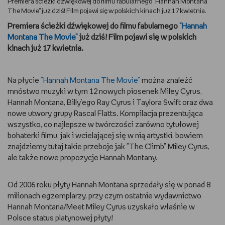
Premiera ścieżki dźwiękowej do filmu fabularnego "Hannah Montana
The Movie" już dziś! Film pojawi się w polskich kinach już 17 kwietnia.
DBAM O URODĘ
Premiera ścieżki dźwiękowej do filmu fabularnego
"Hannah
Montana The Movie"
już dziś! Film pojawi się w polskich
TRENUJĘ
kinach już 17 kwietnia.
URZĄDZAM I DEKORUJĘ
Na płycie
"Hannah Montana The Movie"
można znaleźć
MAM ZWIERZĘTA
mnóstwo muzyki w tym 12 nowych piosenek Miley Cyrus,
Hannah Montana, Billy'ego Ray Cyrus i Taylora Swift oraz dwa
nowe utwory grupy Rascal Flatts. Kompilacja prezentująca
PASJE DZIECKA
wszystko, co najlepsze w twórczości zarówno tytułowej
bohaterki filmu, jak i wcielającej się w nią artystki, bowiem
GRAM
znajdziemy tutaj takie przeboje jak "The Climb" Miley Cyrus,
ale także nowe propozycje Hannah Montany.
RYSUJĘ
Od 2006 roku płyty Hannah Montana sprzedały się w ponad 8
PORADNIKI
milionach egzemplarzy, przy czym ostatnie wydawnictwo
Hannah Montana/Meet Miley Cyrus uzyskało właśnie w
WYWIADY
Polsce status platynowej płyty!