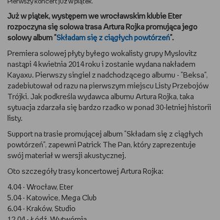
Pierwszy koncert już w piątek.
Już w piątek, występem we wrocławskim klubie Eter
DBAM O URODĘ
rozpoczyna się solowa trasa Artura Rojka promująca jego
solowy album "
Składam się z ciągłych powtórzeń
".
TRENUJĘ
Premiera solowej płyty byłego wokalisty grupy Myslovitz
nastąpi 4 kwietnia 2014 roku i zostanie wydana nakładem
URZĄDZAM I DEKORUJĘ
Kayaxu. Pierwszy singiel z nadchodzącego albumu - "Beksa",
zadebiutował od razu na pierwszym miejscu Listy Przebojów
MAM ZWIERZĘTA
Trójki. Jak podkreśla wydawca albumu Artura Rojka, taka
sytuacja zdarzała się bardzo rzadko w ponad 30-letniej historii
PASJE DZIECKA
listy.
Support na trasie promującej album "Składam się z ciągłych
GRAM
powtórzeń", zapewni Patrick The Pan, który zaprezentuje
swój materiał w wersji akustycznej.
RYSUJĘ
Oto szczegóły trasy koncertowej Artura Rojka:
PORADNIKI
4.04 - Wrocław, Eter
5.04 - Katowice, Mega Club
6.04 - Kraków, Studio
WYWIADY
12.04 - Łódź, Wytwórnia