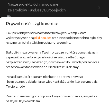
Twój profil
Nasze projekty dofinansowane
Warunki dostawy do salonów Empik
ze środków Funduszy Europejskich
Formy płatności
Prywatność Użytkownika
Zwroty
Tak jak w innych serwisach internetowych, w empik.com
wykorzystywane są
pliki cookies
oraz inne podobne technologie, aby
Do 100 zł na pierwsze zakupy w aplikacji. Pobierz i
nasz portal był dla Ciebie przyjazny i wygodny.
korzystaj z kodów zniżkowych.
Reklamacje
Dowiedz się więcej
Są to pliki instalowane na Twoim urządzeniu, które pomagają nam
Regulamin empik.com
zapewnić ważne funkcjonalności serwisu, zadbać o jego
bezpieczeństwo, ulepszać go, dostosować do Twoich potrzeb oraz
prezentować dopasowane do Ciebie treści i reklamy.
Pozostałe Regulaminy Empiku
Poza plikami, które są nam niezbędne do prawidłowego
Polityka prywatności empik.com
i bezpiecznego działania serwisu - są także takie, które wymagają
Twojej zgody.
Informacje związane z Aktem o Usługach Cyfrowych i zgłaszaniem
Każda udzielona zgoda poprawi Twoje doświadczenia jeśli jesteś
produktów niebezpiecznych
naszym Użytkownikiem.