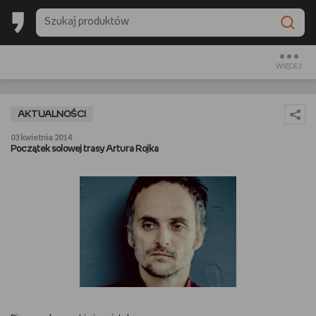
BACK TO SCHOOL
CZYTAM
WIĘCEJ
OGLĄDAM
AKTUALNOŚCI
SŁUCHAM
03 kwietnia 2014
Początek solowej trasy Artura Rojka
RANKINGI
BACK TO SCHOOL
PREZENTOWNIKI
DIY
GOTUJĘ