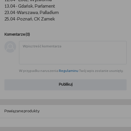
13.04 - Gdańsk, Parlament
WSZYSTKO O LEGO
23.04 -Warszawa, Palladium
25.04 -Poznań, CK Zamek
REDAKCJA
Komentarze (
0
)
WYDARZENIA
POD PATRONATEM EMPIKU
W przypadku naruszenia
Regulaminu
Twój wpis zostanie usunięty.
Publikuj
Powiązane produkty