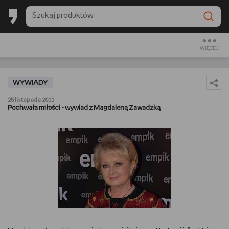
BACK TO SCHOOL
CZYTAM
WIĘCEJ
OGLĄDAM
WYWIADY
SŁUCHAM
25 listopada 2011
Pochwała miłości - wywiad z Magdaleną Zawadzką
RANKINGI
BACK TO SCHOOL
PREZENTOWNIKI
DIY
GOTUJĘ