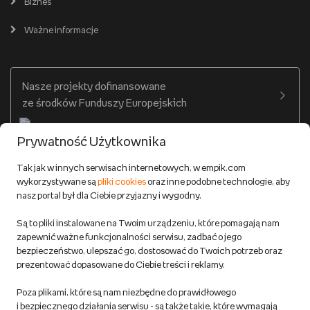
Empik Selfpublishing
Biznes
Produkty cyfrowe
Cennik dostawy
Ważne informacje
Zakupy hurtowe
Dostępne środki
Warunki dostawy
Twój profil
Nasze projekty dofinansowane
Warunki dostawy do salonów Empik
ze środków Funduszy Europejskich
Formy płatności
Prywatność Użytkownika
Zwroty
Tak jak w innych serwisach internetowych, w empik.com
wykorzystywane są
pliki cookies
oraz inne podobne technologie, aby
Do 100 zł na pierwsze zakupy w aplikacji. Pobierz i
nasz portal był dla Ciebie przyjazny i wygodny.
korzystaj z kodów zniżkowych.
Reklamacje
Dowiedz się więcej
Są to pliki instalowane na Twoim urządzeniu, które pomagają nam
Regulamin empik.com
zapewnić ważne funkcjonalności serwisu, zadbać o jego
bezpieczeństwo, ulepszać go, dostosować do Twoich potrzeb oraz
prezentować dopasowane do Ciebie treści i reklamy.
Pozostałe Regulaminy Empiku
Poza plikami, które są nam niezbędne do prawidłowego
Polityka prywatności empik.com
i bezpiecznego działania serwisu - są także takie, które wymagają