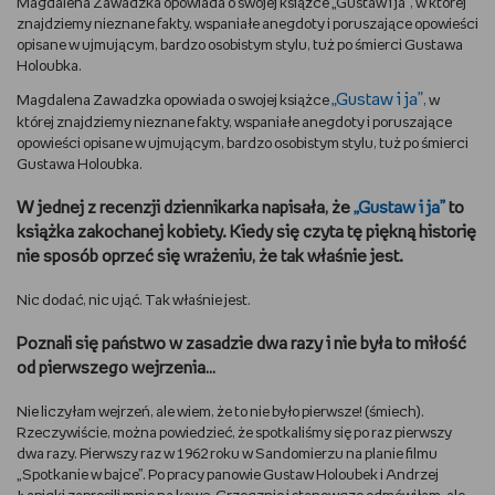
Magdalena Zawadzka opowiada o swojej książce „Gustaw i ja”, w której
znajdziemy nieznane fakty, wspaniałe anegdoty i poruszające opowieści
DBAM O URODĘ
opisane w ujmującym, bardzo osobistym stylu, tuż po śmierci Gustawa
Holoubka.
TRENUJĘ
„Gustaw i ja”
Magdalena Zawadzka opowiada o swojej książce
, w
której znajdziemy nieznane fakty, wspaniałe anegdoty i poruszające
opowieści opisane w ujmującym, bardzo osobistym stylu, tuż po śmierci
URZĄDZAM I DEKORUJĘ
Gustawa Holoubka.
MAM ZWIERZĘTA
W jednej z recenzji dziennikarka napisała, że
„Gustaw i ja”
to
książka zakochanej kobiety. Kiedy się czyta tę piękną historię
PASJE DZIECKA
nie sposób oprzeć się wrażeniu, że tak właśnie jest.
Nic dodać, nic ująć. Tak właśnie jest.
GRAM
Poznali się państwo w zasadzie dwa razy i nie była to miłość
RYSUJĘ
od pierwszego wejrzenia…
Nie liczyłam wejrzeń, ale wiem, że to nie było pierwsze! (śmiech).
PORADNIKI
Rzeczywiście, można powiedzieć, że spotkaliśmy się po raz pierwszy
dwa razy. Pierwszy raz w 1962 roku w Sandomierzu na planie filmu
WYWIADY
„Spotkanie w bajce”. Po pracy panowie Gustaw Holoubek i Andrzej