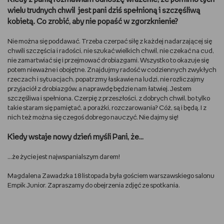
wielu trudnych chwil jest pani dziś spełnioną i szczęśliwą
kobietą. Co zrobić, aby nie popaść w zgorzknienie?
Nie można się poddawać. Trzeba czerpać siłę z każdej nadarzającej się
chwili szczęścia i radości, nie szukać wielkich chwil, nie czekać na cud,
nie zamartwiać się i przejmować drobiazgami. Wszystko to okazuje się
potem nieważne i obojętne. Znajdujmy radość w codziennych zwykłych
rzeczach i sytuacjach, popatrzmy łaskawie na ludzi, nie rozliczajmy
przyjaciół z drobiazgów, a naprawdę będzie nam łatwiej. Jestem
szczęśliwa i spełniona. Czerpię z przeszłości, z dobrych chwil, bo tylko
takie staram się pamiętać, a porażki, rozczarowania? Cóż, są i będą. I z
nich też można się czegoś dobrego nauczyć. Nie dajmy się!
Kiedy wstaje nowy dzień myśli Pani, że…
…że życie jest najwspanialszym darem!
Magdalena Zawadzka 18 listopada była gościem warszawskiego salonu
Empik Junior. Zapraszamy do obejrzenia zdjęć ze spotkania.