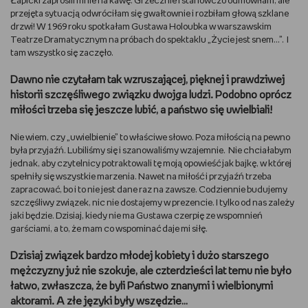
Łapicki zaprosili mnie na kawę. Grzecznie i stanowczo odmówiłam, ale
przejęta sytuacją odwróciłam się gwałtownie i rozbiłam głową szklane
WSZYSTKO O LEGO
drzwi! W 1969 roku spotkałam Gustawa Holoubka w warszawskim
Teatrze Dramatycznym na próbach do spektaklu „Życie jest snem…”. I
REDAKCJA
tam wszystko się zaczęło.
Dawno nie czytałam tak wzruszającej, pięknej i prawdziwej
WYDARZENIA
historii szczęśliwego związku dwojga ludzi. Podobno oprócz
miłości trzeba się jeszcze lubić, a państwo się uwielbiali!
POD PATRONATEM EMPIKU
Nie wiem, czy „uwielbienie” to właściwe słowo. Poza miłością na pewno
była przyjaźń. Lubiliśmy się i szanowaliśmy wzajemnie. Nie chciałabym
jednak, aby czytelnicy potraktowali tę moją opowieść jak bajkę, w której
spełniły się wszystkie marzenia. Nawet na miłość i przyjaźń trzeba
zapracować, bo i to nie jest dane raz na zawsze. Codziennie budujemy
szczęśliwy związek, nic nie dostajemy w prezencie. I tylko od nas zależy
jaki będzie. Dzisiaj, kiedy nie ma Gustawa czerpię ze wspomnień
garściami, a to, że mam co wspominać daje mi siłę.
Dzisiaj związek bardzo młodej kobiety i dużo starszego
mężczyzny już nie szokuje, ale czterdzieści lat temu nie było
łatwo, zwłaszcza, że byli Państwo znanymi i wielbionymi
aktorami. A złe języki były wszędzie…