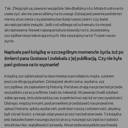
Tak. Złe języki są zawsze i wszędzie. Nie dbaliśmy o to. Może trudno w to
uwierzyć, ale nie zwracaliśmy na to uwagi. Dzisiaj jest pewnie podobnie i
nie ma znaczenia czy jesteśmy bardziej nowocześni i czy świat
akceptuje takie związki. Jeśli coś odbiega od schematu to nie jest
akceptowane. Nawet najwspanialsze dowody na to, że jesteśmy
szczęśliwi nie przekonają innych. Nie zważajmy na to! To jest nasze
życie.
Napisała pani książkę w szczególnym momencie życia, tuż po
śmierci pana Gustawa i zwlekała z jej publikacją. Czy nie była
pani gotowa na to wyznanie?
Książkę zaczęłam pisać w dwa miesiące po odejściu męża, a potem
jeszcze długo ją pisałam. Dzisiaj jest skończona, wydana, a ja
szczęśliwa, że zapisałam tę historię. Państwo znają nas przecież przede
wszystkim z pracy w filmie, teatrze, telewizji. W pewnej chwili zdałam
sobie sprawę, że ludzie widzą nas zupełnie inaczej niż w rzeczywistości.
Dlatego, między innymi, postanowiłam przedstawić nas prywatnie,
opisać historie, sploty wydarzeń, podróże i naszą codzienność, abyśmy
byli z krwi i kości, a nie jak odgrywani przez nas bohaterowie. Ta książka
jest świadectwem naszego życia i pracy, naszego szczęścia i radości,
smutków i łez, wątpliwości i prawdy. Ale przede wszystkim pochwałą