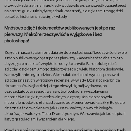
ale to wszystko opisałam w książce. Dodam tylko, że najzabawniejsze
przygody zdarzały nam się, kiedy wydawało się, że wszystko zapięte jest
na ostatni guzik. Nie były to jednak katastrofy, a dzięki temu mogę dziś
opisać te historie i śmiać się jak wtedy.
Mnóstwo zdjęć i dokumentów publikowanych jest po raz
pierwszy. Niektóre rzeczywiście wyjątkowe i bez
photoshopa!
Zdjęcia i nasze życie nie nadają się do phoptoshopa. Rzeczywiście, wiele
z nich publikowanych jest po raz pierwszy. Zawsze bardzo dbałam o to,
aby zdjęciem zapisać zwykłe i uroczyste chwile. Bardzo lubię robić
zdjęcia i dzięki temu mogę dziś przyjrzeć się wielu historiom dosłownie.
Nauczyli mnie tego rodzice. Skrupulatnie zbierali wycinki prasowe i
zdjęcia z naszych występów, recenzje, wywiady. Dzisiaj to skarbnica
dokumentów. Najbardziej z tego cieszył się mój wydawca, bo
oszczędziło to przesiadywania w bibliotekach i wyszukiwania
materiałów. Dzięki tym archiwalnym, często już nie do zdobycia
materiałom, udało się fantastycznie udokumentować książkę. Bo gdzie
dziś znaleźć dowody na to, jak Gustaw walczyło swoich kolegów-
aktorów, jak walczył o Teatr Dramatyczny w Warszawie, jak ludzie pisali
listy z gratulacjami i wsparciem dla Niego.
Kiedy z panią rozmawiam odnoszę wrażenie, że pomimo tych