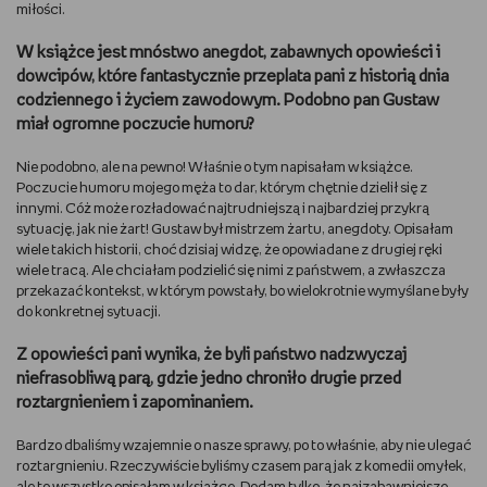
miłości.
W książce jest mnóstwo anegdot, zabawnych opowieści i
dowcipów, które fantastycznie przeplata pani z historią dnia
codziennego i życiem zawodowym. Podobno pan Gustaw
miał ogromne poczucie humoru?
Nie podobno, ale na pewno! Właśnie o tym napisałam w książce.
Poczucie humoru mojego męża to dar, którym chętnie dzielił się z
innymi. Cóż może rozładować najtrudniejszą i najbardziej przykrą
sytuację, jak nie żart! Gustaw był mistrzem żartu, anegdoty. Opisałam
wiele takich historii, choć dzisiaj widzę, że opowiadane z drugiej ręki
wiele tracą. Ale chciałam podzielić się nimi z państwem, a zwłaszcza
przekazać kontekst, w którym powstały, bo wielokrotnie wymyślane były
do konkretnej sytuacji.
Z opowieści pani wynika, że byli państwo nadzwyczaj
niefrasobliwą parą, gdzie jedno chroniło drugie przed
roztargnieniem i zapominaniem.
Bardzo dbaliśmy wzajemnie o nasze sprawy, po to właśnie, aby nie ulegać
roztargnieniu. Rzeczywiście byliśmy czasem parą jak z komedii omyłek,