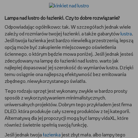
Lampa nad lustro do łazienki. Czy to dobre rozwiązanie?
Odpowiadając ogólnikowo: tak. W szczegółach jednak wiele
zależy od rozmiarów twojej łazienki, a także gabarytów
lustra
.
Jeśli twoja łazienka jest bardzo niewielką przestrzenią, lepszą
opcją może być zakupienie miejscowego oświetlenia
ściennego, o którym będzie mowa poniżej. Jeśli jednak jesteś
zdecydowany na lampę do łazienki nad lustro, warto jak
najlepiej dopasować jej szerokość do wymiarów lustra. Dzięki
temu osiągnie ona najlepszą efektywność bez emitowania
zbędnego, niewykorzystanego światła.
Tego rodzaju sprzęt jest wykonany zwykle w bardzo prosty
sposób z wykorzystywaniem minimalistycznych,
uniwersalnych projektów. Dobrym tego przykładem jest firma
DLED, która produkuje cały szereg produktów z tej kategorii.
Alternatywą dla jej propozycji mogą być lampy vidaXL, które
również świetnie spełnią swoją funkcję.
Jeśli jednak twoja
łazienka
jest zbyt mała, albo lampy tego