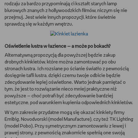
rodzaju za bardzo przypominają ci kształt starych lamp
biurowych znanych z hollywoodzkich filmów, niczym się nie
przejmuj. Jest wiele innych propozycji, które świetnie
sprawdzą się w każdym wnętrzu.
Oświetlenie lustra w łazience — a może po bokach?
Alternatywną propozycją dla powyższej będzie zakup
drobnych kinkietów, które można zamontować po obu
stronach lustra. Ich rozsiane po ścianie światło z pewnością
dosięgnie tafli lustra, dzięki czemu twoje odbicie będzie
zdecydowanie lepiej oświetlone. Warto jednak pamiętać o
tym, że jest to rozwiązanie nieco mniej praktyczne niż
powyższe — choć potrafi być zdecydowanie bardziej
estetyczne, pod warunkiem kupienia odpowiednich kinkietów.
W tym zakresie przydatne mogą się okazać kinkiety firmy
Emibig, Novodvorski (model Manufacture), czy też TK Lighting
(model Pobo). Przy symetrycznym zamontowaniu z lewej i
prawej strony, z pewnością znakomicie spełnią one swoją