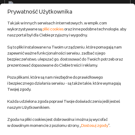
Formy płatności
Prywatność Użytkownika
Zwroty
Tak jak w innych serwisach internetowych, w empik.com
wykorzystywane są
pliki cookies
oraz inne podobne technologie, aby
Do 100 zł na pierwsze zakupy w aplikacji. Pobierz i
nasz portal był dla Ciebie przyjazny i wygodny.
korzystaj z kodów zniżkowych.
Reklamacje
Dowiedz się więcej
Są to pliki instalowane na Twoim urządzeniu, które pomagają nam
Regulamin empik.com
zapewnić ważne funkcjonalności serwisu, zadbać o jego
bezpieczeństwo, ulepszać go, dostosować do Twoich potrzeb oraz
prezentować dopasowane do Ciebie treści i reklamy.
Pozostałe Regulaminy Empiku
Poza plikami, które są nam niezbędne do prawidłowego
Polityka prywatności empik.com
i bezpiecznego działania serwisu - są także takie, które wymagają
Twojej zgody.
Informacje związane z Aktem o Usługach Cyfrowych i zgłaszaniem
Każda udzielona zgoda poprawi Twoje doświadczenia jeśli jesteś
produktów niebezpiecznych
naszym Użytkownikiem.
Zgoda na pliki cookies jest dobrowolna i można ją wycofać
Dostosuj zgody
w dowolnym momencie z poziomu strony „
Dostosuj zgody
”.