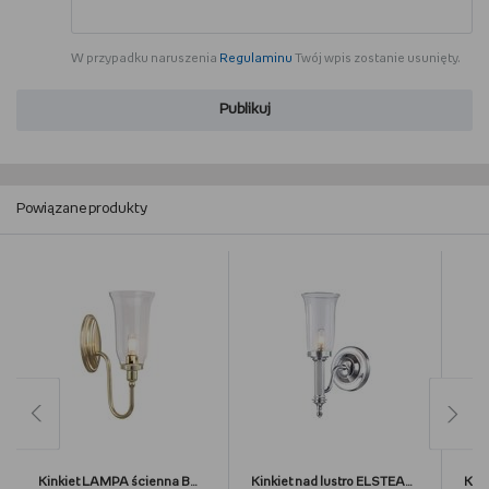
W przypadku naruszenia
Regulaminu
Twój wpis zostanie usunięty.
Publikuj
Powiązane produkty
Kinkiet LAMPA ścienna BATH/BLAKE2 PB Elstead szklana OPRAWA klasyczna do łazienki IP44 polerowany mosiądz przezroczysty
Kinkiet nad lustro ELSTEAD LIGHTING, Carroll, srebrny, G9, 34,5x22x12 cm