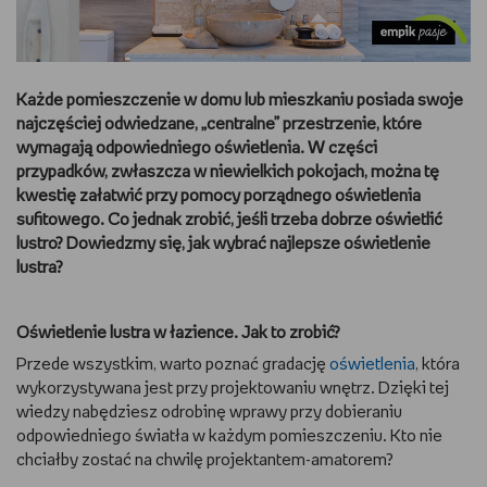
DBAM O URODĘ
TRENUJĘ
Każde pomieszczenie w domu lub mieszkaniu posiada swoje
najczęściej odwiedzane, „centralne” przestrzenie, które
URZĄDZAM I DEKORUJĘ
wymagają odpowiedniego oświetlenia. W części
przypadków, zwłaszcza w niewielkich pokojach, można tę
kwestię załatwić przy pomocy porządnego oświetlenia
MAM ZWIERZĘTA
sufitowego. Co jednak zrobić, jeśli trzeba dobrze oświetlić
lustro? Dowiedzmy się, jak wybrać najlepsze oświetlenie
PASJE DZIECKA
lustra?
GRAM
Oświetlenie lustra w łazience. Jak to zrobić?
RYSUJĘ
Przede wszystkim, warto poznać gradację
oświetlenia
, która
wykorzystywana jest przy projektowaniu wnętrz. Dzięki tej
PORADNIKI
wiedzy nabędziesz odrobinę wprawy przy dobieraniu
odpowiedniego światła w każdym pomieszczeniu. Kto nie
chciałby zostać na chwilę projektantem-amatorem?
WYWIADY