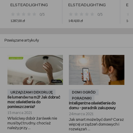
ELSTEAD LIGHTING
ELSTEAD LIGHTING
EL
0/5
0/5
1287,00 zł
1414,00 zł
1427
Powiązane artykuły
URZĄDZAM I DEKORUJĘ
DOM I OGRÓD
Ile lumenów na m2? Jak dobrać
PORADNIKI
moc oświetlenia do
Inteligentne oświetlenie do
pomieszczenia?
domu - poradnik zakupowy
15 marca 2021
24 marca 2021
Właściwy dobór żarówek nie
Jak smart może być dom? Coraz
musi być trudny, chociaż
więcej urządzeń domowych i
należy przy ...
rozwiązań ...