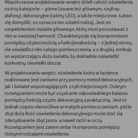
Współczesne projektowanie wnętrz dzieli całość oświetlenia
WSZYSTKO O LEGO
na trzy kategorie — górne (zwane też głównym, czyli np.
plafony), dekoracyjne (taśmy LED), a także miejscowe. Łatwo
się domyślić, co oznacza ten ostatni rodzaj. Jest on
REDAKCJA
uzupełnieniem światła głównego, który musi pozostawać z
nim w swoistej harmonii. Charakteryzuje się kompromisem
WYDARZENIA
pomiędzy użytecznością a funkcjonalnością — z jednej strony,
nie oświetlisz nim całego pomieszczenia, a z drugiej, emituje
POD PATRONATEM EMPIKU
on wystarczająco dużo światła, by dokładnie naświetlić
konkretny, niewielki obszar.
W projektowaniu wnętrz, oświetlenie lustra w łazience
realizowane jest zarówno przy pomocy metod dekoracyjnych,
jak i świateł wspomagających, czyli miejscowych. Dobrym
rozwiązaniem może być uzyskanie odpowiedniego balansu
pomiędzy funkcją czysto dekoracyjną a praktyczną. Jest to
jednak często niemożliwe w małych pomieszczeniach, gdzie
zbyt duża ilość oświetlenia dekoracyjnego może stać się
zdecydowanie zbyt jasna, a nawet razić w oczy.
Rozwiązaniem jest zatem umiar i kompromis pomiędzy
różnymi rodzajami oświetlenia.