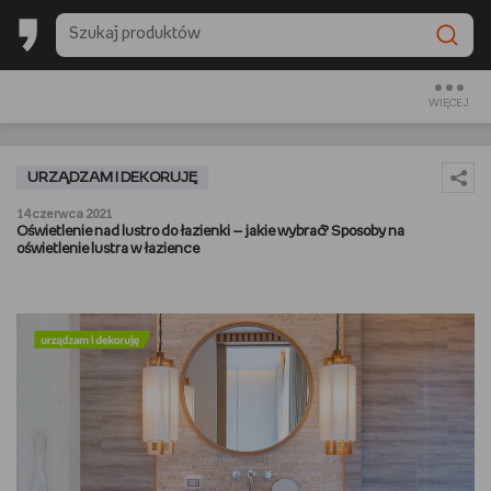
BACK TO SCHOOL
CZYTAM
WIĘCEJ
OGLĄDAM
URZĄDZAM I DEKORUJĘ
SŁUCHAM
14 czerwca 2021
Oświetlenie nad lustro do łazienki — jakie wybrać? Sposoby na
oświetlenie lustra w łazience
RANKINGI
BACK TO SCHOOL
PREZENTOWNIKI
DIY
GOTUJĘ