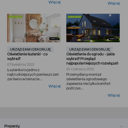
Więcej
Więcej
URZĄDZAM I DEKORUJĘ
URZĄDZAM I DEKORUJĘ
Oświetlenie łazienki - co
Oświetlenie do ogrodu – jakie
wybrać?
wybrać? Przegląd
najpopularniejszych rozwiązań
07 kwietnia 2021
01 czerwca 2021
Łazienka to jedno z
najtrudniejszych pomieszczeń
Przemyślany montaż
zarówno w temacie ...
oświetlenia ogrodowego
zapewnia nie tylko komfort
Więcej
podczas ...
Więcej
Prezenty