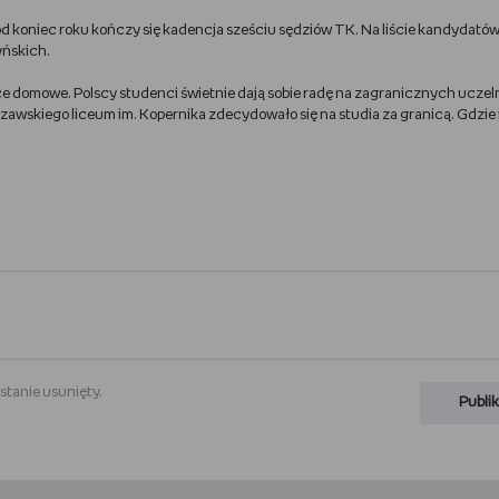
d koniec roku kończy się kadencja sześciu sędziów TK. Na liście kandydatów
yńskich.
oce domowe. Polscy studenci świetnie dają sobie radę na zagranicznych uczel
szawskiego liceum im. Kopernika zdecydowało się na studia za granicą. Gdzie i
stanie usunięty.
Publik