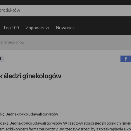
Top 100
Zapowiedzi
Nowości
zi ginekologów
I
 śledzi ginekologów
ę. Jednak tylko udawali turystów.
eczkę. Jednak tylko udawali turystów. W rzeczywistości śledzili polskich gine
iemiecki koncern farmaceutyczny. „W rzeczywistości była to zakrapiania alk