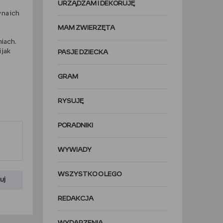
URZĄDZAM I DEKORUJĘ
 na ich
MAM ZWIERZĘTA
niach.
 jak
PASJE DZIECKA
GRAM
RYSUJĘ
PORADNIKI
WYWIADY
WSZYSTKO O LEGO
uj
REDAKCJA