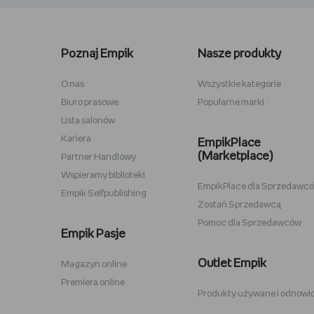
Lego kwiaty
Torby ba
Plecaki szkolne
Figurki M
Poznaj Empik
Nasze produkty
Stitch
Antyram
Karta podarunkowa Steam
Tablety d
O nas
Wszystkie kategorie
Biuro prasowe
Popularne marki
Lampki do czytania
Zestawy
Lista salonów
Album na zdjęcia wklejane
Przypink
Kariera
EmpikPlace
(Marketplace)
Partner Handlowy
Wspieramy biblioteki
EmpikPlace dla Sprzedawc
Empik Selfpublishing
Zostań Sprzedawcą
Pomoc dla Sprzedawców
Zabawki Psi Patrol
Plecaki 
Empik Pasje
Kuromi
Plecaki 
Outlet Empik
Magazyn online
Karty Pokemon
Crocs
Premiera online
Produkty używane i odnowi
Hot Wheels
Sodastr