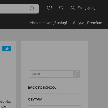
Zaloguj się
Nasze serwisy i usługi
Aktywuj Premium
BACK TO SCHOOL
CZYTAM
kologów,
oholem,