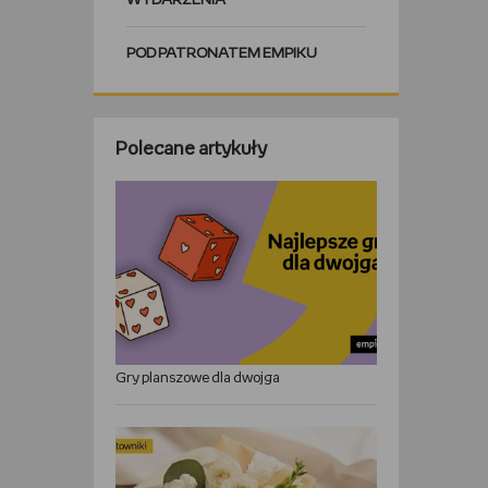
WYDARZENIA
POD PATRONATEM EMPIKU
Polecane artykuły
Gry planszowe dla dwojga