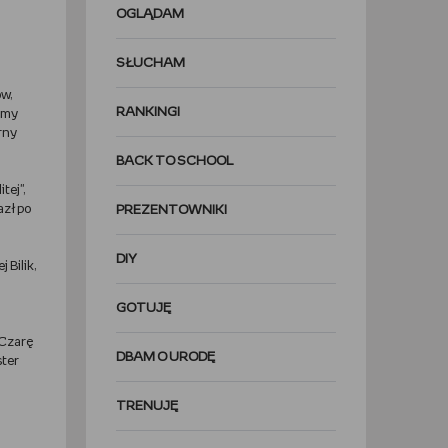
OGLĄDAM
SŁUCHAM
ów,
RANKINGI
iśmy
rny
BACK TO SCHOOL
tej",
azł po
PREZENTOWNIKI
DIY
 Bilik,
GOTUJĘ
 Czarę
DBAM O URODĘ
ster
TRENUJĘ