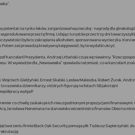
eeka”.
 potentat na rynku leków, zorganizował wycieczkę - nagrodę dla ginekolog
ki wyprodukowane przez tę firmę. Udając turystów przez trzy dni towarzyszyl
zeczywistości była to zakrapiania alkoholem, sponsorowana wycieczka. Konce
. Potem zaś prowadzą kreatywną księgowość, by te wydatki ukryć.
ef Kancelarii Prezydenta, Andrzej Urbański czuje się niewinny. "Rzeczpospoli
cesu. W wywiadzie dla „Newsweeka” opowiada natomiast, co w kancelarii znal
 Wojciech Giełżyński, Ernest Skalski, Lesław Maleszka, Robert Żurek, Andrzej
o nazwiska dziennikarzy, o których figurują na listach SB jako tajni
 współpracy wyłgał?
epremier co chwilę zaskakuje ich nieuzgodnionymi propozycjami finansowymi.
wicą Jarosława Nenemana na stanowisko wiceministra finansów. Obecna mini
ej tworzeniu firmie Black Oak Security pomaga płk Tadeusz Sapierzyński, do
rekrutację.