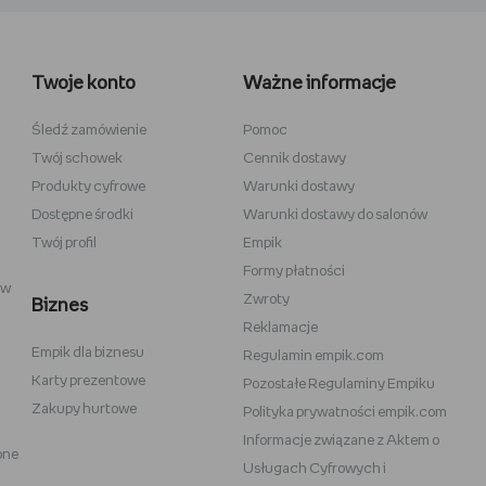
wełniane
Wiedźmin
inecraft
Minecraft
Twoje konto
Ważne informacje
y
Stranger Things
la dzieci
Star Wars
Śledź zamówienie
Pomoc
Twój schowek
Cennik dostawy
 do szkicowania
Władca Pierścieni
Produkty cyfrowe
Warunki dostawy
i
Gra o Tron
Dostępne środki
Warunki dostawy do salonów
Twój profil
Empik
Formy płatności
ów
Zwroty
Biznes
Reklamacje
Empik dla biznesu
Vans
Victoria's Secret
Regulamin empik.com
Karty prezentowe
Pozostałe Regulaminy Empiku
Nike
Under Armour
Zakupy hurtowe
Polityka prywatności empik.com
Wittchen
Informacje związane z Aktem o
one
eam
Baby Bjorn
Usługach Cyfrowych i