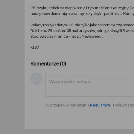
PiS szykuje skok na niepokorny Trybunał Konstytucyjny. Po
następców dominują prawnicy przychylni partii braci Kacz
Polacy robią kariery w UE nie tylko jako robotnicy czy pom
Rok temu 29 spośród 35 maturzystów jednej z klasy III B war
studiować za granicą - radzi „Newsweek”.
M.W.
Komentarze (
0
)
W przypadku naruszenia
Regulaminu
Twój wpis zo