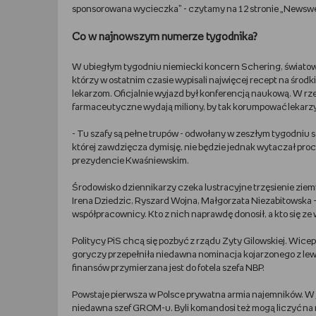
sponsorowana wycieczka” - czytamy na 12 stronie „Newsw
Co w najnowszym numerze tygodnika?
W ubiegłym tygodniu niemiecki koncern Schering, światowy
którzy w ostatnim czasie wypisali najwięcej recept na środ
lekarzom. Oficjalnie wyjazd był konferencją naukową. W r
farmaceutyczne wydają miliony, by tak korumpować lekarzy
- Tu szafy są pełne trupów - odwołany w zeszłym tygodniu sz
której zawdzięcza dymisję, nie będzie jednak wytaczał pro
prezydencie Kwaśniewskim.
Środowisko dziennikarzy czeka lustracyjne trzęsienie ziemi.
Irena Dziedzic, Ryszard Wojna, Małgorzata Niezabitowska - t
współpracownicy. Kto z nich naprawdę donosił, a kto się ze
Politycy PiS chcą się pozbyć z rządu Zyty Gilowskiej. Wic
goryczy przepełniła niedawna nominacja kojarzonego z le
finansów przymierzana jest do fotela szefa NBP.
Powstaje pierwsza w Polsce prywatna armia najemników. W j
niedawna szef GROM-u. Byli komandosi też mogą liczyć na 