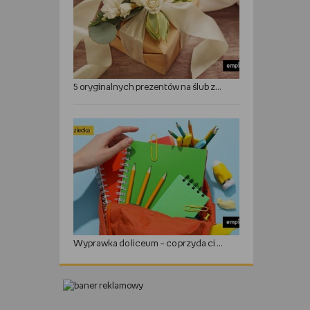
5 oryginalnych prezentów na ślub zamiast kwiatów
Wyprawka do liceum – co przyda ci się w roku szkolnym?