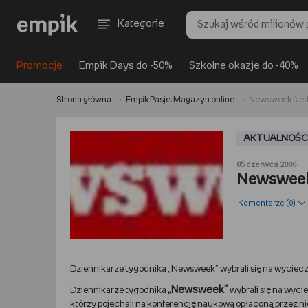
Kategorie
Promocje
Empik Days do -50%
Szkolne okazje do -40%
Strona główna
Empik Pasje. Magazyn online
Newsweek śled
AKTUALNOŚC
05 czerwca 2006
Newsweek
Komentarze (
0
)
Dziennikarze tygodnika „Newsweek” wybrali się na wycieczk
„Newsweek”
Dziennikarze tygodnika
wybrali się na wyci
którzy pojechali na konferencję naukową opłaconą przez n