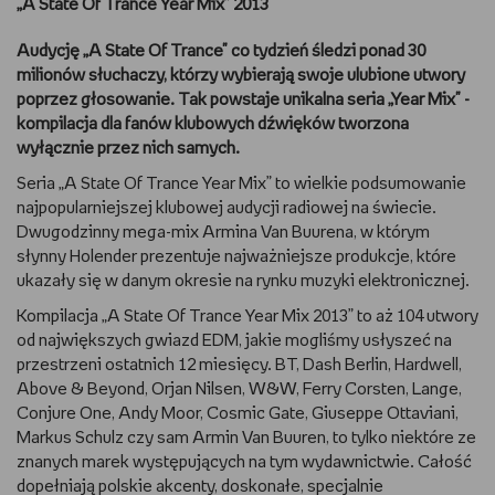
„A State Of Trance Year Mix” 2013
DBAM O URODĘ
Audycję „A State Of Trance" co tydzień śledzi ponad 30
milionów słuchaczy, którzy wybierają swoje ulubione utwory
TRENUJĘ
poprzez głosowanie. Tak powstaje unikalna seria „Year Mix" -
kompilacja dla fanów klubowych dźwięków tworzona
URZĄDZAM I DEKORUJĘ
wyłącznie przez nich samych.
Seria „A State Of Trance Year Mix” to wielkie podsumowanie
MAM ZWIERZĘTA
najpopularniejszej klubowej audycji radiowej na świecie.
Dwugodzinny mega-mix Armina Van Buurena, w którym
PASJE DZIECKA
słynny Holender prezentuje najważniejsze produkcje, które
ukazały się w danym okresie na rynku muzyki elektronicznej.
GRAM
Kompilacja „A State Of Trance Year Mix 2013” to aż 104 utwory
od największych gwiazd EDM, jakie mogliśmy usłyszeć na
RYSUJĘ
przestrzeni ostatnich 12 miesięcy. BT, Dash Berlin, Hardwell,
Above & Beyond, Orjan Nilsen, W&W, Ferry Corsten, Lange,
Conjure One, Andy Moor, Cosmic Gate, Giuseppe Ottaviani,
PORADNIKI
Markus Schulz czy sam Armin Van Buuren, to tylko niektóre ze
znanych marek występujących na tym wydawnictwie. Całość
WYWIADY
dopełniają polskie akcenty, doskonałe, specjalnie