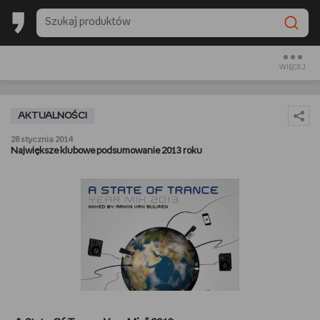
BACK TO SCHOOL
CZYTAM
WIĘCEJ
OGLĄDAM
AKTUALNOŚCI
SŁUCHAM
28 stycznia 2014
Największe klubowe podsumowanie 2013 roku
RANKINGI
BACK TO SCHOOL
PREZENTOWNIKI
DIY
GOTUJĘ