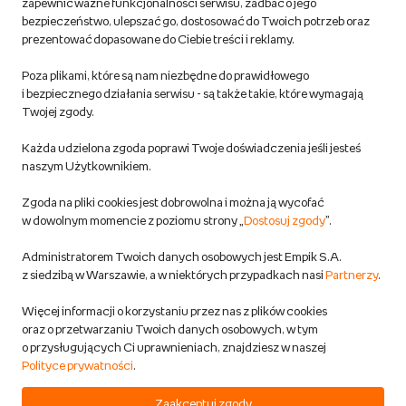
Regulamin empik.com
zapewnić ważne funkcjonalności serwisu, zadbać o jego
bezpieczeństwo, ulepszać go, dostosować do Twoich potrzeb oraz
prezentować dopasowane do Ciebie treści i reklamy.
Pozostałe Regulaminy Empiku
Poza plikami, które są nam niezbędne do prawidłowego
Polityka prywatności empik.com
i bezpiecznego działania serwisu - są także takie, które wymagają
Twojej zgody.
Informacje związane z Aktem o Usługach Cyfrowych i zgłaszaniem
Każda udzielona zgoda poprawi Twoje doświadczenia jeśli jesteś
produktów niebezpiecznych
naszym Użytkownikiem.
Zgoda na pliki cookies jest dobrowolna i można ją wycofać
Dostosuj zgody
w dowolnym momencie z poziomu strony „
Dostosuj zgody
”.
Polityka prywatności empik
Administratorem Twoich danych osobowych jest Empik S.A.
z siedzibą w Warszawie, a w niektórych przypadkach nasi
Partnerzy
.
Raty
Więcej informacji o korzystaniu przez nas z plików cookies
oraz o przetwarzaniu Twoich danych osobowych, w tym
Raty u partnerów Empiku
o przysługujących Ci uprawnieniach, znajdziesz w naszej
Polityce prywatności
.
Odbiór zużytego sprzętu
Zaakceptuj zgody