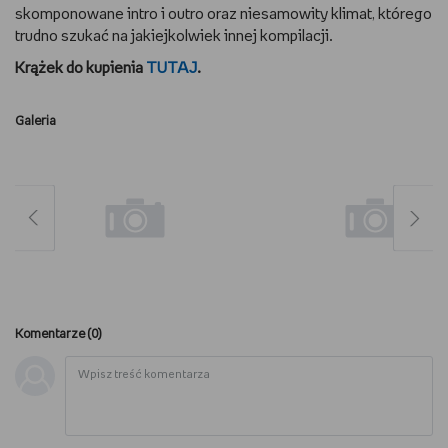
skomponowane intro i outro oraz niesamowity klimat, którego
WSZYSTKO O LEGO
trudno szukać na jakiejkolwiek innej kompilacji.
Krążek do kupienia
TUTAJ
.
REDAKCJA
Galeria
WYDARZENIA
POD PATRONATEM EMPIKU
Komentarze (
0
)