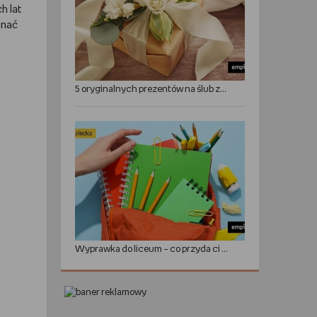
h lat
onać
5 oryginalnych prezentów na ślub zamiast kwiatów
Wyprawka do liceum – co przyda ci się w roku szkolnym?