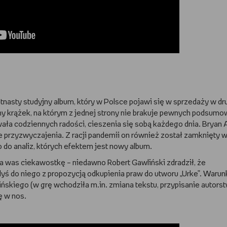
nasty studyjny album, który w Polsce pojawi się w sprzedaży w dr
tny krążek, na którym z jednej strony nie brakuje pewnych podsumo
hwała codziennych radości, cieszenia się sobą każdego dnia. Brya
 przyzwyczajenia. Z racji pandemii on również został zamknięty 
 do analiz, których efektem jest nowy album.
a was ciekawostkę – niedawno Robert Gawliński zdradził, że
ś do niego z propozycją odkupienia praw do utworu „Urke”. Warun
lińskiego (w grę wchodziła m.in. zmiana tekstu, przypisanie autors
ę w nos.