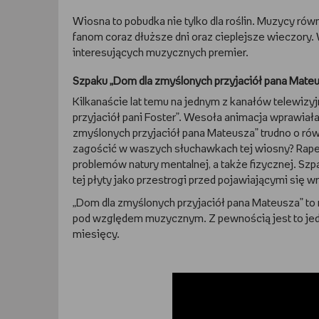
Wiosna to pobudka nie tylko dla roślin. Muzycy rów
fanom coraz dłuższe dni oraz cieplejsze wieczory.
interesujących muzycznych premier.
Szpaku „Dom dla zmyślonych przyjaciół pana Mate
Kilkanaście lat temu na jednym z kanałów telewiz
przyjaciół pani Foster”. Wesoła animacja wprawia
zmyślonych przyjaciół pana Mateusza” trudno o ró
zagościć w waszych słuchawkach tej wiosny? Rape
problemów natury mentalnej, a także fizycznej. Szp
tej płyty jako przestrogi przed pojawiającymi się 
„Dom dla zmyślonych przyjaciół pana Mateusza” to 
pod względem muzycznym. Z pewnością jest to jedn
miesięcy.