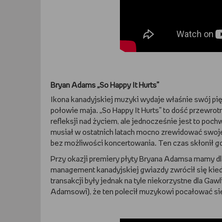
Bryan Adams „So Happy It Hurts”
Ikona kanadyjskiej muzyki wydaje właśnie swój pięt
połowie maja. „So Happy It Hurts” to dość przewro
refleksji nad życiem, ale jednocześnie jest to poc
musiał w ostatnich latach mocno zrewidować swoje
bez możliwości koncertowania. Ten czas skłonił go
Przy okazji premiery płyty Bryana Adamsa mamy dl
management kanadyjskiej gwiazdy zwrócił się kiedy
transakcji były jednak na tyle niekorzystne dla Gaw
Adamsowi), że ten polecił muzykowi pocałować si