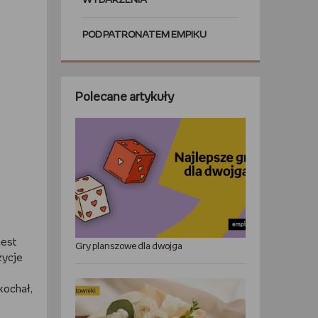
WYDARZENIA
POD PATRONATEM EMPIKU
Polecane artykuły
jest
Gry planszowe dla dwojga
zycje
kochał,