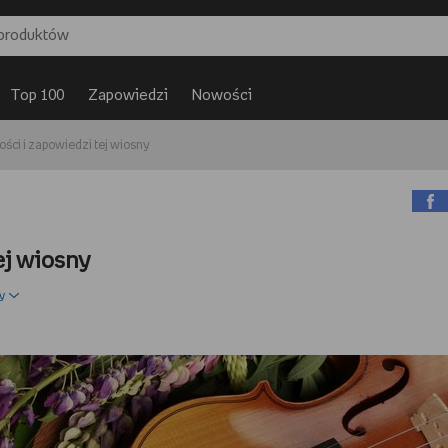
Top 100
Zapowiedzi
Nowości
ci i zapowiedzi tej wiosny
ej wiosny
y