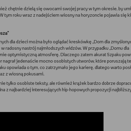
nież chętnie dzielą się owocami swojej pracy w tym okresie, by umi
 W tym roku wraz z nadejściem wiosny na horyzoncie pojawia się ki
usza”
yjnych dla dzieci można było oglądać kreskówkę „Dom dla zmyślony
ła w radosny nastrój najmłodszych widzów. W przypadku „Domu dla
wnie optymistyczną atmosferę. Dlaczego zatem akurat Szpaku pow
r nagrał jedenaście mocno osobistych utworów, które poruszają t
aku opowiada o tym, co zatrzymało jego karierę, dlatego warto po
wraz z wiosną pokusami.
nie tylko osobiste teksty, ale również krążek bardzo dobrze dopra
a z najbardziej interesujących hip-hopowych propozycji najbliższ