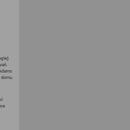
ugiej
wań,
n Adams
w domu,
ki
twa