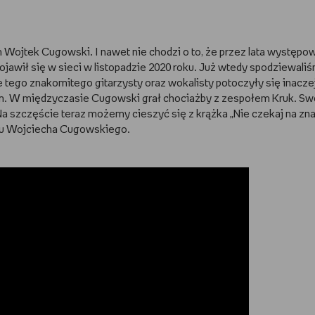
Wojtek Cugowski. I nawet nie chodzi o to, że przez lata występow
” pojawił się w sieci w listopadzie 2020 roku. Już wtedy spodziewaliś
e tego znakomitego gitarzysty oraz wokalisty potoczyły się inaczej
. W międzyczasie Cugowski grał chociażby z zespołem Kruk. Swo
Na szczęście teraz możemy cieszyć się z krążka „Nie czekaj na zna
tu Wojciecha Cugowskiego.