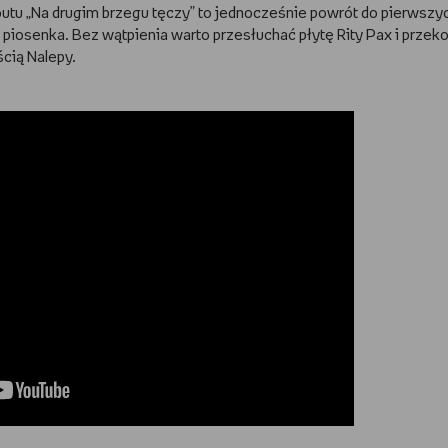
tu „Na drugim brzegu tęczy” to jednocześnie powrót do pierwszyc
u piosenka. Bez wątpienia warto przesłuchać płytę Rity Pax i przek
ścią Nalepy.