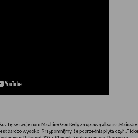
nku. Tę serwuje nam Machine Gun Kelly za sprawą albumu „Mainstr
st bardzo wysoko. Przypomnijmy, że poprzednia płyta czyli „Ticke