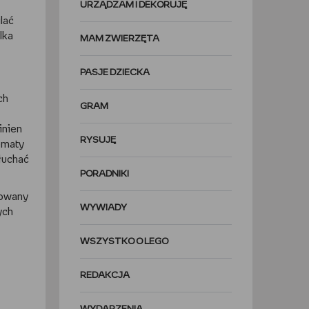
URZĄDZAM I DEKORUJĘ
lać
lka
MAM ZWIERZĘTA
PASJE DZIECKA
ch
GRAM
inien
RYSUJĘ
ematy
słuchać
PORADNIKI
cowany
WYWIADY
ych
WSZYSTKO O LEGO
REDAKCJA