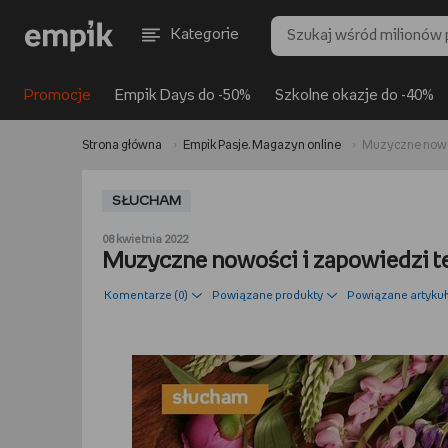
Kategorie
Promocje
Empik Days do -50%
Szkolne okazje do -40%
Strona główna
Empik Pasje. Magazyn online
Muzyczne nowoś
SŁUCHAM
08 kwietnia 2022
Muzyczne nowości i zapowiedzi t
Komentarze (
0
)
Powiązane produkty
Powiązane artykuł