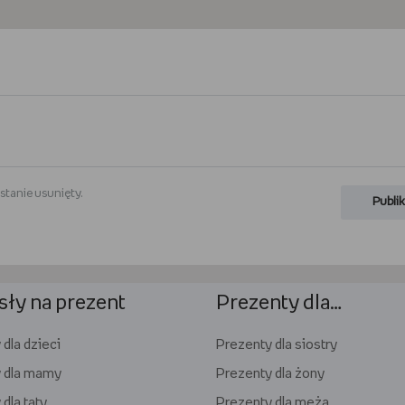
stanie usunięty.
Publik
ły na prezent
Prezenty dla…
dla dzieci
Prezenty dla siostry
 dla mamy
Prezenty dla żony
dla taty
Prezenty dla męża