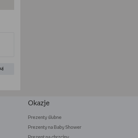
uj
Okazje
Prezenty ślubne
Prezenty na Baby Shower
Prezent na chrzciny