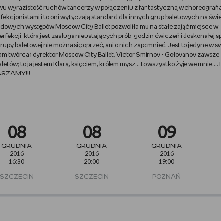
wu wyrazistość ruchów tancerzy w połączeniu z fantastyczną w choreografi
rfekcjonistami i to oni wytyczają standard dla innych grup baletowych na świe
dowych występów Moscow City Ballet pozwoliła mu na stałe zająć miejsce w
rfekcji, która jest zasługą nieustających prób, godzin ćwiczeń i doskonałej s
rupy baletowej nie można się oprzeć, ani o nich zapomnieć. Jest to jedyne w 
am twórca i dyrektor Moscow City Ballet, Victor Smirnov - Gołovanov zawsze
ów; to ja jestem Klarą, księciem, królem mysz... to wszystko żyje we mnie....
RASZAMY!!!
08
08
09
GRUDNIA
GRUDNIA
GRUDNIA
2016
2016
2016
16:30
20:00
19:00
SZCZECIN
SZCZECIN
POZNAŃ