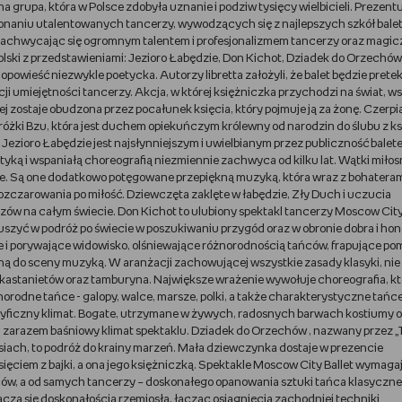
pa, która w Polsce zdobyła uznanie i podziw tysięcy wielbicieli. Prezentu
konaniu utalentowanych tancerzy, wywodzących się z najlepszych szkół bal
, zachwycając się ogromnym talentem i profesjonalizmem tancerzy oraz magi
olski z przedstawieniami: Jezioro Łabędzie, Don Kichot, Dziadek do Orzechów
opowieść niezwykle poetycka. Autorzy libretta założyli, że balet będzie pret
 umiejętności tancerzy. Akcja, w której księżniczka przychodzi na świat, w
ej zostaje obudzona przez pocałunek księcia, który pojmuje ją za żonę. Czerpi
różki Bzu, która jest duchem opiekuńczym królewny od narodzin do ślubu z ks
 Jezioro Łabędzie jest najsłynniejszym i uwielbianym przez publiczność bale
ką i wspaniałą choreografią niezmiennie zachwyca od kilku lat. Wątki miłosne
pie. Są one dodatkowo potęgowane przepiękną muzyką, która wraz z bohatera
rozczarowania po miłość. Dziewczęta zaklęte w łabędzie, Zły Duch i uczucia
zów na całym świecie. Don Kichot to ulubiony spektakl tancerzy Moscow City 
szyć w podróż po świecie w poszukiwaniu przygód oraz w obronie dobra i hon
ne i porywające widowisko, olśniewające różnorodnością tańców, frapujące p
ną do sceny muzyką. W aranżacji zachowującej wszystkie zasady klasyki, nie
kastanietów oraz tamburyna. Największe wrażenie wywołuje choreografia, kt
rodne tańce - galopy, walce, marsze, polki, a także charakterystyczne tańc
specyficzny klimat. Bogate, utrzymane w żywych, radosnych barwach kostiumy 
 zarazem baśniowy klimat spektaklu. Dziadek do Orzechów , nazwany przez 
siach, to podróż do krainy marzeń. Mała dziewczynka dostaje w prezencie
księciem z bajki, a ona jego księżniczką. Spektakle Moscow City Ballet wymaga
ów, a od samych tancerzy – doskonałego opanowania sztuki tańca klasyczne
a się doskonałością rzemiosła, łącząc osiągnięcia zachodniej techniki