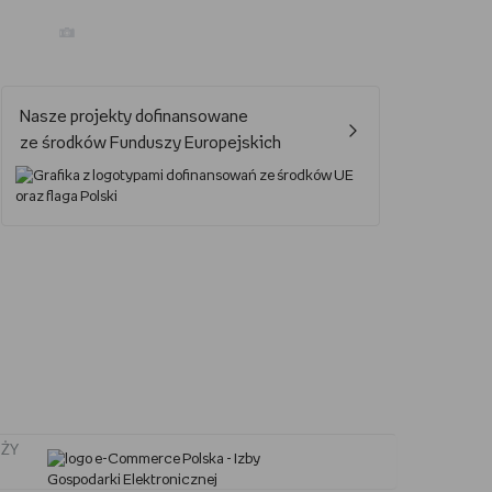
Jak oglądać Marvela?
Nasze projekty dofinansowane
Jak grać w UNO?
ze środków Funduszy Europejskich
Kalendarz świąt nietypowych
Lektury obowiązkowe – lista lektur do szkoły podstawowej i średniej
Nowa książka Remigiusza Mroza
Jaki smartfon do 2000 zł?
ŻY