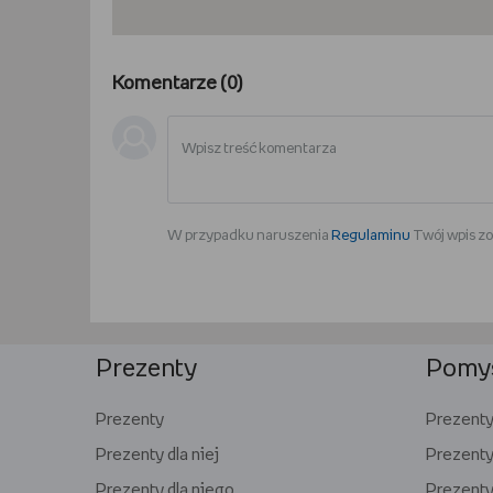
Komentarze (
0
)
W przypadku naruszenia
Regulaminu
Twój wpis zo
Prezenty
Pomys
Prezenty
Prezenty 
Prezenty dla niej
Prezenty
Prezenty dla niego
Prezenty 