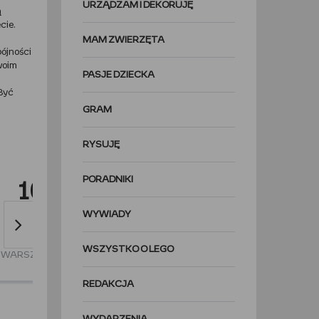
URZĄDZAM I DEKORUJĘ
ą
cie.
MAM ZWIERZĘTA
pójności
swoim
PASJE DZIECKA
 Być
GRAM
RYSUJĘ
PORADNIKI
10
11
11
GRUDNIA
GRUDNIA
GRUDNIA
WYWIADY
2016
2016
2016
19:00
15:00
19:00
WSZYSTKO O LEGO
WARSZAWA
ŁÓDŹ
ŁÓDŹ
REDAKCJA