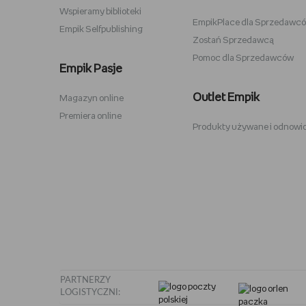
Wspieramy biblioteki
EmpikPlace dla Sprzedawc
Empik Selfpublishing
Zostań Sprzedawcą
Pomoc dla Sprzedawców
Zabawki Psi Patrol
Plecaki 
Empik Pasje
Kuromi
Plecaki 
Outlet Empik
Magazyn online
Karty Pokemon
Crocs
Premiera online
Produkty używane i odnowi
Hot Wheels
Sodastr
Pusheen
Stabilo
Tamagotchi
Philips 
PARTNERZY
LOGISTYCZNI: