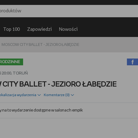
Top 100
Zapowiedzi
Nowości
MOSCOW CITY BALLET - JEZIORO ŁABĘDZIE
RODZINNE
 20:00, TORUŃ
CITY BALLET - JEZIORO ŁABĘDZIE
okalizacja wydarzenia
Komentarze (
0
)
ty na to wydarzenie dostępne w salonach
empik