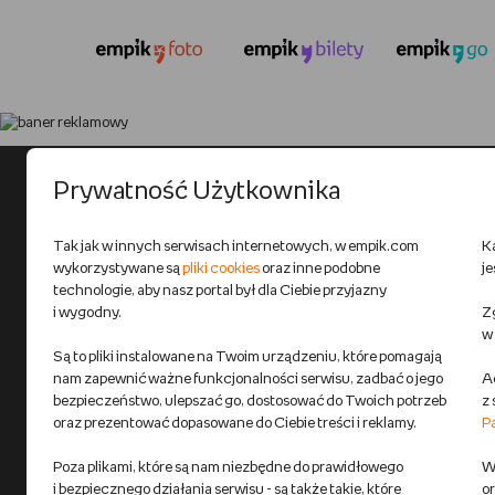
Prywatność Użytkownika
Tak jak w innych serwisach internetowych, w empik.com
K
wykorzystywane są
pliki cookies
oraz inne podobne
j
technologie, aby nasz portal był dla Ciebie przyjazny
i wygodny.
Zg
w
Są to pliki instalowane na Twoim urządzeniu, które pomagają
nam zapewnić ważne funkcjonalności serwisu, zadbać o jego
A
bezpieczeństwo, ulepszać go, dostosować do Twoich potrzeb
z
oraz prezentować dopasowane do Ciebie treści i reklamy.
P
Poza plikami, które są nam niezbędne do prawidłowego
Wi
i bezpiecznego działania serwisu - są także takie, które
o