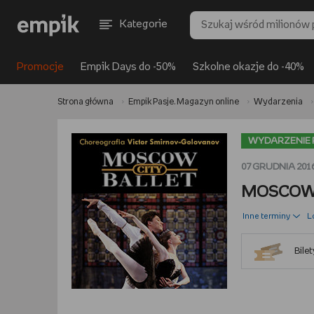
Kategorie
Promocje
Empik Days do -50%
Szkolne okazje do -40%
Strona główna
Empik Pasje. Magazyn online
Wydarzenia
WYDARZENIE 
07 GRUDNIA 2016
MOSCOW 
Inne terminy
L
Bile