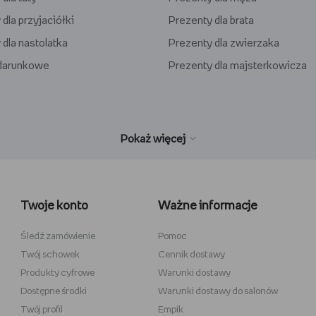
dla przyjaciółki
Prezenty dla brata
 dla nastolatka
Prezenty dla zwierzaka
odarunkowe
Prezenty dla majsterkowicza
wełniane
Wiedźmin
inecraft
Minecraft
Twoje konto
Ważne informacje
y
Stranger Things
la dzieci
Star Wars
Śledź zamówienie
Pomoc
Twój schowek
Cennik dostawy
 do szkicowania
Władca Pierścieni
Produkty cyfrowe
Warunki dostawy
i
Gra o Tron
Dostępne środki
Warunki dostawy do salonów
Twój profil
Empik