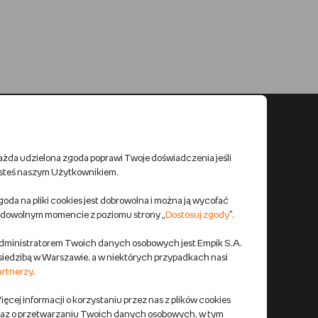
ażda udzielona zgoda poprawi Twoje doświadczenia jeśli
esteś naszym Użytkownikiem.
oda na pliki cookies jest dobrowolna i można ją wycofać
 dowolnym momencie z poziomu strony „
Dostosuj zgody
”.
dministratorem Twoich danych osobowych jest Empik S.A.
 siedzibą w Warszawie, a w niektórych przypadkach nasi
artnerzy
.
ęcej informacji o korzystaniu przez nas z plików cookies
raz o przetwarzaniu Twoich danych osobowych, w tym