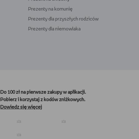
Prezenty na komunię
Prezenty dla przyszłych rodziców
Prezenty dla niemowlaka
Prezenty dla gracza
Prezenty dla nauczyciela
Do 100 zł na pierwsze zakupy w aplikacji.
Prezenty dla kibica
Pobierz i korzystaj z kodów zniżkowych.
Prezenty dla biegacza
Dowiedz się więcej
Prezenty dla podróżnika
Prezenty dla kawosza