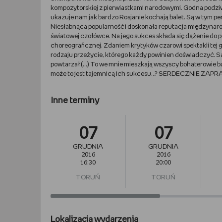
kompozytorskiej z pierwiastkami narodowymi. Godna podzi
ukazuje nam jak bardzo Rosjanie kochają balet. Są w tym pe
Niesłabnąca popularność i doskonała reputacja międzynaro
światowej czołówce. Na jego sukces składa się dążenie do pe
choreograficznej. Zdaniem krytyków czarowi spektakli tej g
rodzaju przeżycie, którego każdy powinien doświadczyć. S
powtarzał (…) To we mnie mieszkają wszyscy bohaterowie balet
może to jest tajemnicą ich sukcesu...? SERDECZNIE ZAP
Inne terminy
07
07
GRUDNIA
GRUDNIA
2016
2016
16:30
20:00
TORUŃ
TORUŃ
Lokalizacja wydarzenia