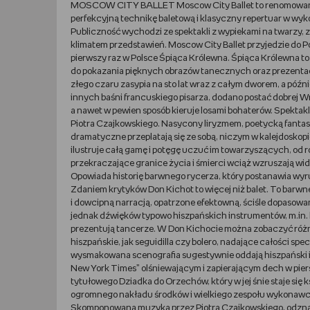
MOSCOW CITY BALLET Moscow City Ballet to renomowana gru
perfekcyjną technikę baletową i klasyczny repertuar w wy
Publiczność wychodzi ze spektakli z wypiekami na twarzy
klimatem przedstawień. Moscow City Ballet przyjedzie do P
pierwszy raz w Polsce Śpiąca Królewna. Śpiąca Królewna to 
do pokazania pięknych obrazów tanecznych oraz prezentacji
złego czaru zasypia na sto lat wraz z całym dworem, a późni
innych baśni francuskiego pisarza, dodano postać dobrej W
a nawet w pewien sposób kieruje losami bohaterów. Spektakl
Piotra Czajkowskiego. Nasycony liryzmem, poetycką fantasty
dramatyczne przeplatają się ze sobą, niczym w kalejdosko
ilustruje całą gamę i potęgę uczuć im towarzyszących, od 
przekraczające granice życia i śmierci wciąż wzruszają wid
Opowiada historię barwnego rycerza, który postanawia wyru
Zdaniem krytyków Don Kichot to więcej niż balet. To barw
i dowcipną narracją, opatrzone efektowną, ściśle dopasowa
jednak dźwięków typowo hiszpańskich instrumentów, m.in. 
prezentują tancerze. W Don Kichocie można zobaczyć różno
hiszpańskie, jak seguidilla czy bolero, nadające całości 
wysmakowana scenografia sugestywnie oddają hiszpański i
New York Times” olśniewającym i zapierającym dech w pier
tytułowego Dziadka do Orzechów, który w jej śnie staje się 
ogromnego nakładu środków i wielkiego zespołu wykonawc
Skomponowana muzyka przez Piotra Czajkowskiego, odznacz