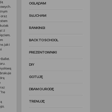
ją
OGLĄDAM
etowych.
cznym
SŁUCHAM
 oraz
ekstem
skutek
RANKINGI
ąc z
ięciem,
tem
BACK TO SCHOOL
, jak i
mi
PREZENTOWNIKI
Ballet.
oru.
DIY
omysłową
 brakuje
GOTUJĘ
órą
e
oraz
DBAM O URODĘ
„The
TRENUJĘ
ją
go.