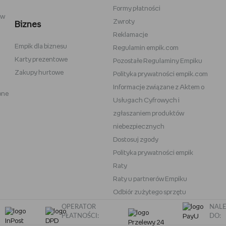
Formy płatności
ów
Zwroty
Biznes
Reklamacje
Empik dla biznesu
Vans
Victoria's Secret
Regulamin empik.com
Karty prezentowe
Pozostałe Regulaminy Empiku
Nike
Under Armour
Zakupy hurtowe
Polityka prywatności empik.com
Wittchen
Informacje związane z Aktem o
one
eam
Baby Bjorn
Usługach Cyfrowych i
Oral-B iO
zgłaszaniem produktów
niebezpiecznych
OneBlade
Play-Doh
Dostosuj zgody
Polityka prywatności empik
Raty
Raty u partnerów Empiku
Odbiór zużytego sprzętu
OPERATOR
NALE
PŁATNOŚCI:
DO: