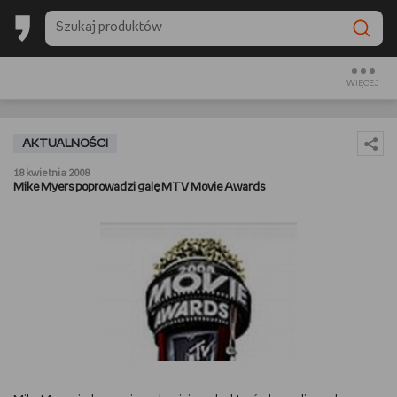
BACK TO SCHOOL
CZYTAM
WIĘCEJ
OGLĄDAM
AKTUALNOŚCI
SŁUCHAM
18 kwietnia 2008
Mike Myers poprowadzi galę MTV Movie Awards
RANKINGI
BACK TO SCHOOL
PREZENTOWNIKI
DIY
GOTUJĘ