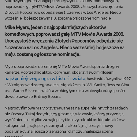
Mike Myers, jeden z najpopularniejszych aktorów komediowych,
poprowadzi galę MTV Movie Awards 2008. Uroczystość wręczenia
DBAM O URODĘ
Złotych Popcornów odbędzie się 1.czerwca w Los Angeles. Nieco
wcześniej, bo jeszcze w maju, zostaną ogłoszone nominacje.
TRENUJĘ
Mike Myers, jeden z najpopularniejszych aktorów
komediowych, poprowadzi galę MTV Movie Awards 2008.
URZĄDZAM I DEKORUJĘ
Uroczystość wręczenia Złotych Popcornów odbędzie się
1.czerwca w Los Angeles. Nieco wcześniej, bo jeszcze w
maju, zostaną ogłoszone nominacje.
MAM ZWIERZĘTA
Myers poprowadzi ceremonię MTV Movie Awards po raz drugi w
PASJE DZIECKA
karierze. Poprzednio aktor, który m.in. obdarzył swoim głosem
najsłynniejszego ogra w historii świata
, bawił widzów gali w 1997
r. W rolę prowadzącego wcielali się także m.in. Will Smith, Jessica Alba
GRAM
oraz Sarah Silverman, która w ubiegłym roku w niewybredny sposób
dowcipkowała z Britney Spears.
RYSUJĘ
Nagrody filmowe MTV przyznawane są na zupełnie innych zasadach
niż Oscary. Tutaj decydujący głos mają widzowie, którzy przyznają
PORADNIKI
wyróżnienia nie tylko za najlepszy film czy role aktorskie, ale także w
kategoriach „najlepszy czarny charakter”, „najlepszy filmowy
WYWIADY
pocałunek”, „najlepsza przerażona rola” czy „najlepsza scena