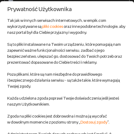
Formy płatności
Prywatność Użytkownika
Zwroty
Tak jak w innych serwisach internetowych, w empik.com
wykorzystywane są
pliki cookies
oraz inne podobne technologie, aby
Do 100 zł na pierwsze zakupy w aplikacji. Pobierz i
nasz portal był dla Ciebie przyjazny i wygodny.
korzystaj z kodów zniżkowych.
Reklamacje
Dowiedz się więcej
Są to pliki instalowane na Twoim urządzeniu, które pomagają nam
Regulamin empik.com
zapewnić ważne funkcjonalności serwisu, zadbać o jego
bezpieczeństwo, ulepszać go, dostosować do Twoich potrzeb oraz
prezentować dopasowane do Ciebie treści i reklamy.
Pozostałe Regulaminy Empiku
Poza plikami, które są nam niezbędne do prawidłowego
Polityka prywatności empik.com
i bezpiecznego działania serwisu - są także takie, które wymagają
Twojej zgody.
Informacje związane z Aktem o Usługach Cyfrowych i zgłaszaniem
Każda udzielona zgoda poprawi Twoje doświadczenia jeśli jesteś
produktów niebezpiecznych
naszym Użytkownikiem.
Zgoda na pliki cookies jest dobrowolna i można ją wycofać
Dostosuj zgody
w dowolnym momencie z poziomu strony „
Dostosuj zgody
”.
Polityka prywatności empik