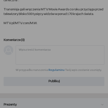
taneczna”.
WSZYSTKO O LEGO
Transmisja gali wręczenia MTV Movie Awards co roku przyciąga przed
telewizory blisko 500 tysięcy widzów w ponad 170 krajach świata.
REDAKCJA
MTV.pl/MTV.com/M.W.
WYDARZENIA
Komentarze (
0
)
POD PATRONATEM EMPIKU
W przypadku naruszenia
Regulaminu
Twój wpis zostanie usunięty.
Publikuj
Prezenty