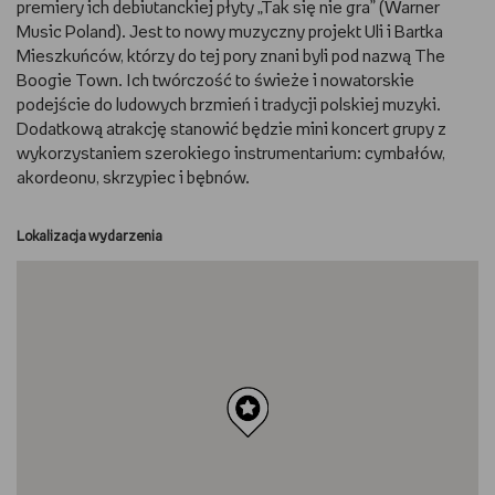
premiery ich debiutanckiej płyty „Tak się nie gra” (Warner
Music Poland). Jest to nowy muzyczny projekt Uli i Bartka
RYSUJĘ
Mieszkuńców, którzy do tej pory znani byli pod nazwą The
Boogie Town. Ich twórczość to świeże i nowatorskie
DIY
podejście do ludowych brzmień i tradycji polskiej muzyki.
Dodatkową atrakcję stanowić będzie mini koncert grupy z
MAM ZWIERZĘTA
wykorzystaniem szerokiego instrumentarium: cymbałów,
akordeonu, skrzypiec i bębnów.
DBAM O URODĘ
Lokalizacja wydarzenia
PASJE DZIECKA
TRENUJĘ
PORADNIKI
WYWIADY
WSZYSTKO O LEGO