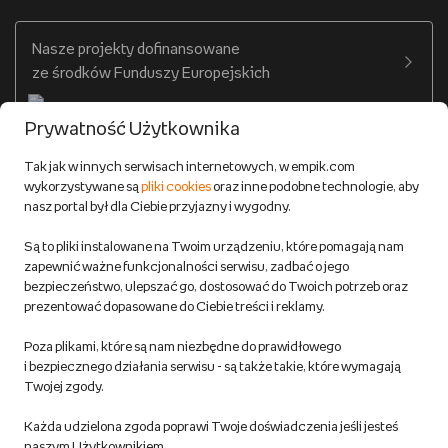
Warunki dostawy
Twój profil
Nasze projekty dofinansowane
Warunki dostawy do salonów Empik
ze środków Funduszy Europejskich
Formy płatności
Prywatność Użytkownika
Zwroty
Tak jak w innych serwisach internetowych, w empik.com
wykorzystywane są
pliki cookies
oraz inne podobne technologie, aby
Do 100 zł na pierwsze zakupy w aplikacji. Pobierz i
nasz portal był dla Ciebie przyjazny i wygodny.
korzystaj z kodów zniżkowych.
Reklamacje
Dowiedz się więcej
Są to pliki instalowane na Twoim urządzeniu, które pomagają nam
Regulamin empik.com
zapewnić ważne funkcjonalności serwisu, zadbać o jego
bezpieczeństwo, ulepszać go, dostosować do Twoich potrzeb oraz
prezentować dopasowane do Ciebie treści i reklamy.
Pozostałe Regulaminy Empiku
Poza plikami, które są nam niezbędne do prawidłowego
Polityka prywatności empik.com
i bezpiecznego działania serwisu - są także takie, które wymagają
Twojej zgody.
Informacje związane z Aktem o Usługach Cyfrowych i zgłaszaniem
Każda udzielona zgoda poprawi Twoje doświadczenia jeśli jesteś
produktów niebezpiecznych
naszym Użytkownikiem.