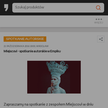
BESTSELLERY EMPIKU 2025
BACK TO SCHOOL
WIĘCEJ
CZYTAM
SPOTKANIE AUTORSKIE
OGLĄDAM
21 PAŹDZIERNIKA 2016 18:00, WROCŁAW
Miejscovi - spotkanie autorskie w Empiku
SŁUCHAM
PREZENTOWNIKI
GRAM
GOTUJĘ
Zapraszamy na spotkanie z zespołem Miejscovi w dniu
URZĄDZAM I DEKORUJĘ