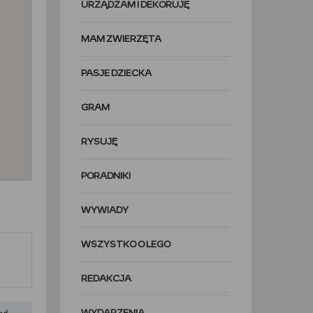
URZĄDZAM I DEKORUJĘ
MAM ZWIERZĘTA
PASJE DZIECKA
GRAM
RYSUJĘ
PORADNIKI
WYWIADY
WSZYSTKO O LEGO
REDAKCJA