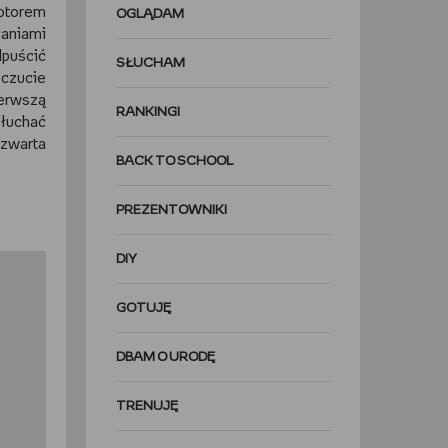
motorem
OGLĄDAM
aniami
puścić
SŁUCHAM
oczucie
ierwszą
RANKINGI
słuchać
Czwarta
BACK TO SCHOOL
PREZENTOWNIKI
DIY
GOTUJĘ
DBAM O URODĘ
TRENUJĘ