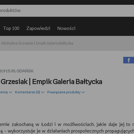
Top 100
Zapowiedzi
Nowości
Michalina Grzesiak | Empik Galeria Bałtycka
019 15:30, GDAŃSK
Grzesiak | Empik Galeria Bałtycka
zenia
Komentarze (
0
)
Powiązane produkty
ernie zakochaną w Łodzi i w możliwościach, jakie daje jej to 
ą – wykorzystuje je w działaniach prospołecznych propagującyc