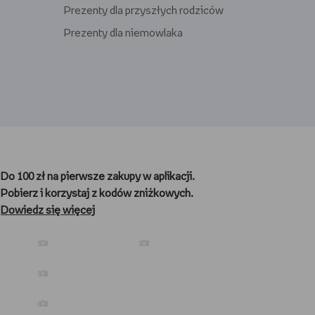
Prezenty dla przyszłych rodziców
Prezenty dla niemowlaka
Prezenty dla gracza
Prezenty dla nauczyciela
Do 100 zł na pierwsze zakupy w aplikacji.
Prezenty dla kibica
Pobierz i korzystaj z kodów zniżkowych.
Prezenty dla biegacza
Dowiedz się więcej
Prezenty dla podróżnika
Prezenty dla kawosza