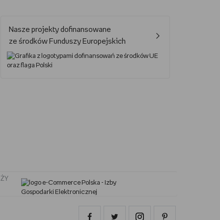
Jak oglądać Marvela?
Nasze projekty dofinansowane
Jak grać w UNO?
ze środków Funduszy Europejskich
Kalendarz świąt nietypowych
Lektury obowiązkowe – lista lektur do szkoły podstawowej i średniej
Nowa książka Remigiusza Mroza
Jaki smartfon do 2000 zł?
ŻY