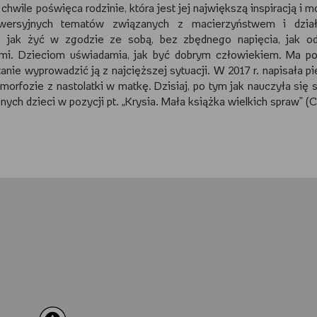
chwile poświęca rodzinie, która jest jej największą inspiracją i 
ersyjnych tematów związanych z macierzyństwem i dział
, jak żyć w zgodzie ze sobą, bez zbędnego napięcia, jak od
ami. Dzieciom uświadamia, jak być dobrym człowiekiem. Ma p
anie wyprowadzić ją z najcięższej sytuacji. W 2017 r. napisała p
amorfozie z nastolatki w matkę. Dzisiaj, po tym jak nauczyła się 
nych dzieci w pozycji pt. „Krysia. Mała książka wielkich spraw” (