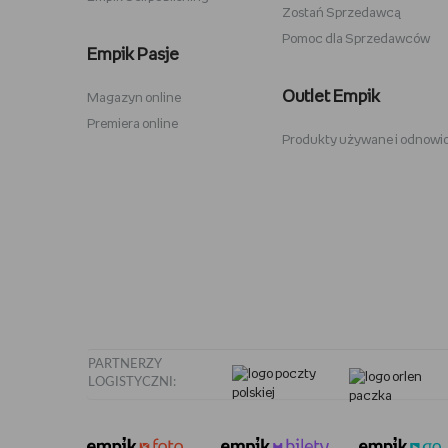
Zostań Sprzedawcą
Pomoc dla Sprzedawców
Zabawki Psi Patrol
Plecaki 
Empik Pasje
Kuromi
Plecaki 
Outlet Empik
Magazyn online
Karty Pokemon
Crocs
Premiera online
Produkty używane i odnowi
Hot Wheels
Sodastr
Pusheen
Stabilo
Tamagotchi
Philips 
PARTNERZY
LOGISTYCZNI: