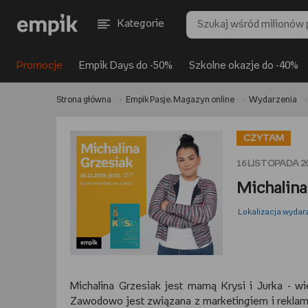
Kategorie
Promocje
Empik Days do -50%
Szkolne okazje do -40%
Strona główna
Empik Pasje. Magazyn online
Wydarzenia
CZYTAM
16 LISTOPADA 2
Michalina 
Lokalizacja wydar
Michalina Grzesiak jest mamą Krysi i Jurka - wi
Zawodowo jest związana z marketingiem i reklam