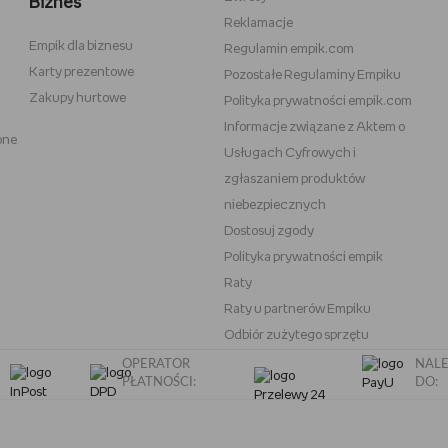
Biznes
Reklamacje
Empik dla biznesu
Vans
Victoria's Secret
Regulamin empik.com
Karty prezentowe
Pozostałe Regulaminy Empiku
Nike
Under Armour
Zakupy hurtowe
Polityka prywatności empik.com
Wittchen
Informacje związane z Aktem o
one
eam
Baby Bjorn
Usługach Cyfrowych i
Oral-B iO
zgłaszaniem produktów
niebezpiecznych
OneBlade
Play-Doh
Dostosuj zgody
Polityka prywatności empik
Raty
Raty u partnerów Empiku
Odbiór zużytego sprzętu
OPERATOR
NALE
PŁATNOŚCI:
DO: