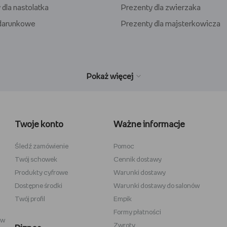
 dla nastolatka
Prezenty dla zwierzaka
odarunkowe
Prezenty dla majsterkowicza
wełniane
Wiedźmin
inecraft
Minecraft
Twoje konto
Ważne informacje
y
Stranger Things
la dzieci
Star Wars
Śledź zamówienie
Pomoc
Twój schowek
Cennik dostawy
 do szkicowania
Władca Pierścieni
Produkty cyfrowe
Warunki dostawy
i
Gra o Tron
Dostępne środki
Warunki dostawy do salonów
Twój profil
Empik
Formy płatności
ów
Zwroty