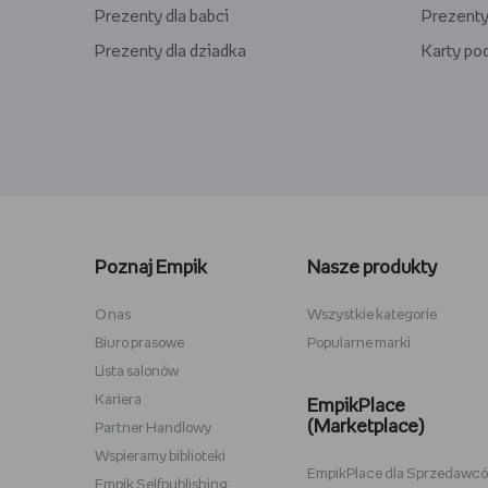
Prezenty dla babci
Prezenty
Prezenty dla dziadka
Karty p
Lego kwiaty
Torby ba
Plecaki szkolne
Figurki M
Poznaj Empik
Nasze produkty
Stitch
Antyram
Karta podarunkowa Steam
Tablety d
O nas
Wszystkie kategorie
Biuro prasowe
Popularne marki
Lampki do czytania
Zestawy
Lista salonów
Album na zdjęcia wklejane
Przypink
Kariera
EmpikPlace
(Marketplace)
Partner Handlowy
Wspieramy biblioteki
EmpikPlace dla Sprzedawc
Empik Selfpublishing