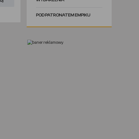
WYDARZENIA
uj
POD PATRONATEM EMPIKU