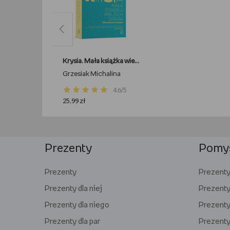
Krysia. Mała książka wielkich spraw
Grzesiak Michalina
4.6/5
25,99 zł
Prezenty
Pomys
Prezenty
Prezenty 
Prezenty dla niej
Prezenty
Prezenty dla niego
Prezenty 
Prezenty dla par
Prezenty 