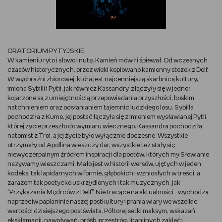
RYSUJĘ
DIY
ORATORIUM PYTYJSKIE
W kamieniu ryto i słowo i nutę. Kamień mówił i śpiewał. Od wczesnych
MAM ZWIERZĘTA
czasów historycznych, przez wieki kopiowano kamienny stożek z Delf.
W wyobraźni zbiorowej, która jest najcenniejszą skarbnicą kultury,
imiona Sybilli i Pytii, jak również Kassandry, złączyły się w jedno i
DBAM O URODĘ
kojarzone są z umiejętnością przepowiadania przyszłości, boskim
natchnieniem oraz odsłanianiem tajemnic ludzkiego losu. Sybilla
PASJE DZIECKA
pochodziła z Kume, jej postać łączyła się z imieniem wysławianej Pytii,
której życie przeszło do wymiaru wiecznego. Kassandra pochodziła
natomist z Troi, a jej życie było wyłącznie doczesne. Wszystkie
TRENUJĘ
otrzymały od Apollina wieszczy dar, wszystkie też stały się
niewyczerpalnym źródłem inspiracji dla poetów, których my Słowianie,
PORADNIKI
nazywamy wieszczami. Mało jest w historii wersów, ujętych w jeden
kodeks, tak lapidarnych w formie, głębokich i wzniosłych w treści, a
zarazem tak poetycko uskrzydlonych i tak muzycznych, jak
WYWIADY
"Przykazania Mędrców z Delf". Nie tracące na aktualności - wychodzą
naprzeciw paplaninie naszej postkultury i prania wiary we wszelkie
WSZYSTKO O LEGO
wartości dzisiejszego postświata. Półtorej setki maksym, wskazań,
eksklamacji, nawoływań, próśb, przestróg, litanijnych zaklęć i