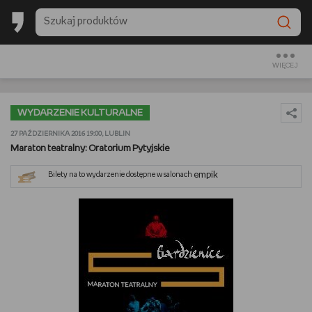
BESTSELLERY EMPIKU 2025
BACK TO SCHOOL
WIĘCEJ
CZYTAM
WYDARZENIE KULTURALNE
OGLĄDAM
27 PAŹDZIERNIKA 2016 19:00, LUBLIN
Maraton teatralny: Oratorium Pytyjskie
SŁUCHAM
empik
Bilety na to wydarzenie dostępne w salonach
PREZENTOWNIKI
GRAM
GOTUJĘ
URZĄDZAM I DEKORUJĘ