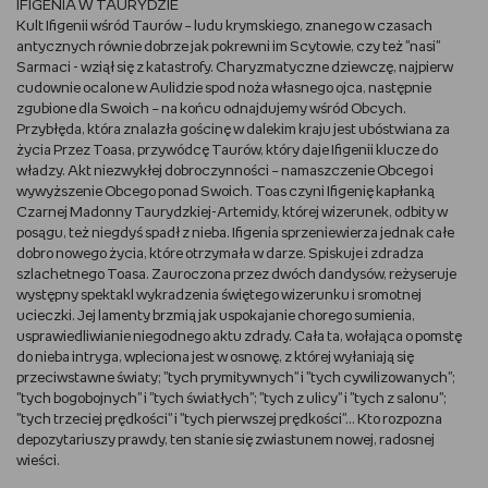
IFIGENIA W TAURYDZIE
Kult Ifigenii wśród Taurów – ludu krymskiego, znanego w czasach
antycznych równie dobrze jak pokrewni im Scytowie, czy też "nasi"
Sarmaci - wziął się z katastrofy. Charyzmatyczne dziewczę, najpierw
cudownie ocalone w Aulidzie spod noża własnego ojca, następnie
zgubione dla Swoich – na końcu odnajdujemy wśród Obcych.
Przybłęda, która znalazła gościnę w dalekim kraju jest ubóstwiana za
życia Przez Toasa, przywódcę Taurów, który daje Ifigenii klucze do
władzy. Akt niezwykłej dobroczynności – namaszczenie Obcego i
wywyższenie Obcego ponad Swoich. Toas czyni Ifigenię kapłanką
Czarnej Madonny Taurydzkiej-Artemidy, której wizerunek, odbity w
posągu, też niegdyś spadł z nieba. Ifigenia sprzeniewierza jednak całe
dobro nowego życia, które otrzymała w darze. Spiskuje i zdradza
szlachetnego Toasa. Zauroczona przez dwóch dandysów, reżyseruje
występny spektakl wykradzenia świętego wizerunku i sromotnej
ucieczki. Jej lamenty brzmią jak uspokajanie chorego sumienia,
usprawiedliwianie niegodnego aktu zdrady. Cała ta, wołająca o pomstę
do nieba intryga, wpleciona jest w osnowę, z której wyłaniają się
przeciwstawne światy; "tych prymitywnych" i "tych cywilizowanych";
"tych bogobojnych" i "tych światłych"; "tych z ulicy" i "tych z salonu";
"tych trzeciej prędkości" i "tych pierwszej prędkości"... Kto rozpozna
depozytariuszy prawdy, ten stanie się zwiastunem nowej, radosnej
wieści.