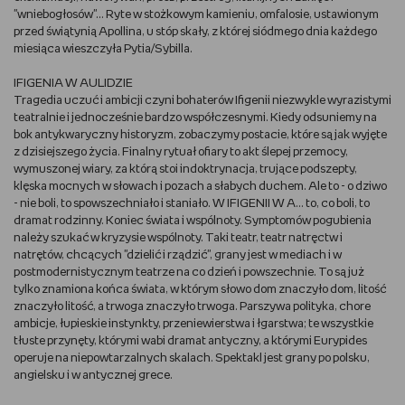
"wniebogłosów"… Ryte w stożkowym kamieniu, omfalosie, ustawionym
przed świątynią Apollina, u stóp skały, z której siódmego dnia każdego
miesiąca wieszczyła Pytia/Sybilla.
IFIGENIA W AULIDZIE
Tragedia uczuć i ambicji czyni bohaterów Ifigenii niezwykle wyrazistymi
teatralnie i jednocześnie bardzo współczesnymi. Kiedy odsuniemy na
bok antykwaryczny historyzm, zobaczymy postacie, które są jak wyjęte
z dzisiejszego życia. Finalny rytuał ofiary to akt ślepej przemocy,
wymuszonej wiary, za którą stoi indoktrynacja, trujące podszepty,
klęska mocnych w słowach i pozach a słabych duchem. Ale to - o dziwo
- nie boli, to spowszechniało i staniało. W IFIGENII W A... to, co boli, to
dramat rodzinny. Koniec świata i wspólnoty. Symptomów pogubienia
należy szukać w kryzysie wspólnoty. Taki teatr, teatr natręctw i
natrętów, chcących "dzielić i rządzić", grany jest w mediach i w
postmodernistycznym teatrze na co dzień i powszechnie. To są już
tylko znamiona końca świata, w którym słowo dom znaczyło dom, litość
znaczyło litość, a trwoga znaczyło trwoga. Parszywa polityka, chore
ambicje, łupieskie instynkty, przeniewierstwa i łgarstwa; te wszystkie
tłuste przynęty, którymi wabi dramat antyczny, a którymi Eurypides
operuje na niepowtarzalnych skalach. Spektakl jest grany po polsku,
angielsku i w antycznej grece.