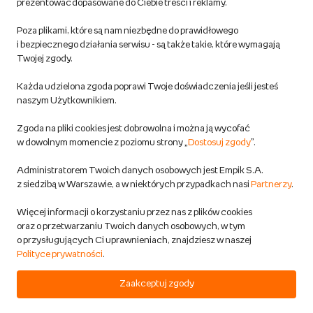
prezentować dopasowane do Ciebie treści i reklamy.
Pozostałe Regulaminy Empiku
Poza plikami, które są nam niezbędne do prawidłowego
Polityka prywatności empik.com
i bezpiecznego działania serwisu - są także takie, które wymagają
Twojej zgody.
Informacje związane z Aktem o Usługach Cyfrowych i zgłaszaniem
Każda udzielona zgoda poprawi Twoje doświadczenia jeśli jesteś
produktów niebezpiecznych
naszym Użytkownikiem.
Zgoda na pliki cookies jest dobrowolna i można ją wycofać
Dostosuj zgody
w dowolnym momencie z poziomu strony „
Dostosuj zgody
”.
Polityka prywatności empik
Administratorem Twoich danych osobowych jest Empik S.A.
z siedzibą w Warszawie, a w niektórych przypadkach nasi
Partnerzy
.
Raty
Więcej informacji o korzystaniu przez nas z plików cookies
oraz o przetwarzaniu Twoich danych osobowych, w tym
Raty u partnerów Empiku
o przysługujących Ci uprawnieniach, znajdziesz w naszej
Polityce prywatności
.
Odbiór zużytego sprzętu
Zaakceptuj zgody