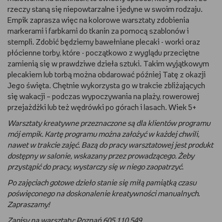
rzeczy staną się niepowtarzalne i jedyne w swoim rodzaju.
RYSUJĘ
Empik zaprasza więc na kolorowe warsztaty zdobienia
markerami i farbkami do tkanin za pomocą szablonów i
DIY
stempli. Zdobić będziemy bawełniane plecaki - worki oraz
płócienne torby, które - początkowo z wyglądu przeciętne
zamienią się w prawdziwe dzieła sztuki. Takim wyjątkowym
MAM ZWIERZĘTA
plecakiem lub torbą można obdarować później Tatę z okazji
Jego święta. Chętnie wykorzysta go w trakcie zbliżających
DBAM O URODĘ
się wakacji – podczas wypoczywania na plaży, rowerowej
przejażdżki lub też wędrówki po górach i lasach. Wiek 5+
PASJE DZIECKA
Warsztaty kreatywne przeznaczone są dla klientów programu
mój empik. Kartę programu można założyć w każdej chwili,
TRENUJĘ
nawet w trakcie zajęć. Bazą do pracy warsztatowej jest produkt
dostępny w salonie, wskazany przez prowadzącego. Żeby
PORADNIKI
przystąpić do pracy, wystarczy się w niego zaopatrzyć.
Po zajęciach gotowe dzieło stanie się miłą pamiątką czasu
WYWIADY
poświęconego na doskonalenie kreatywności manualnych.
Zapraszamy!
WSZYSTKO O LEGO
Zapisy na warsztaty:
Poznań 605 110 549