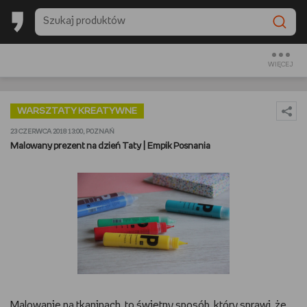
BESTSELLERY EMPIKU 2025
BACK TO SCHOOL
WIĘCEJ
CZYTAM
WARSZTATY KREATYWNE
OGLĄDAM
23 CZERWCA 2018 13:00, POZNAŃ
Malowany prezent na dzień Taty | Empik Posnania
SŁUCHAM
PREZENTOWNIKI
GRAM
GOTUJĘ
URZĄDZAM I DEKORUJĘ
Malowanie na tkaninach, to świetny sposób, który sprawi, że