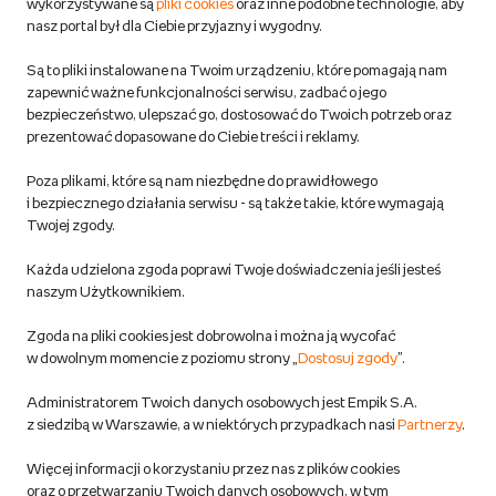
wykorzystywane są
pliki cookies
oraz inne podobne technologie, aby
Do 100 zł na pierwsze zakupy w aplikacji. Pobierz i
nasz portal był dla Ciebie przyjazny i wygodny.
korzystaj z kodów zniżkowych.
Reklamacje
Dowiedz się więcej
Są to pliki instalowane na Twoim urządzeniu, które pomagają nam
Regulamin empik.com
zapewnić ważne funkcjonalności serwisu, zadbać o jego
bezpieczeństwo, ulepszać go, dostosować do Twoich potrzeb oraz
prezentować dopasowane do Ciebie treści i reklamy.
Pozostałe Regulaminy Empiku
Poza plikami, które są nam niezbędne do prawidłowego
Polityka prywatności empik.com
i bezpiecznego działania serwisu - są także takie, które wymagają
Twojej zgody.
Informacje związane z Aktem o Usługach Cyfrowych i zgłaszaniem
Każda udzielona zgoda poprawi Twoje doświadczenia jeśli jesteś
produktów niebezpiecznych
naszym Użytkownikiem.
Zgoda na pliki cookies jest dobrowolna i można ją wycofać
Dostosuj zgody
w dowolnym momencie z poziomu strony „
Dostosuj zgody
”.
Polityka prywatności empik
Administratorem Twoich danych osobowych jest Empik S.A.
z siedzibą w Warszawie, a w niektórych przypadkach nasi
Partnerzy
.
Raty
Więcej informacji o korzystaniu przez nas z plików cookies
oraz o przetwarzaniu Twoich danych osobowych, w tym